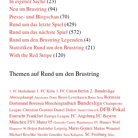
In eigener Sache
(23)
Neu im Brustring
(94)
Presse- und Blogschau
(70)
Rund um das letzte Spiel
(429)
Rund um das nächste Spiel
(572)
Rund um den Brustring Legenden
(4)
Statistiken Rund um den Brustring
(21)
With the Red Stripe
(120)
Themen auf Rund um den Brustring
2. Bundesliga
1. FC Köln
1. FC Union Berlin
1. FC Heidenheim
Borussia
Abstiegskampf
Bayer Leverkusen
Anastasios Donis
Borna Sosa
Bundesliga
Dortmund
Borussia Mönchengladbach
Champions
DFB-Pokal
League
Christian Gentner
Daniel Didavi
Daniel Ginczek
FC Bayern
Eintracht Frankfurt
FC Augsburg
Europa League
München
FSV Mainz 05
Hannes Wolf
Gonzalo Castro
Hamburger SV
Mario Gomez
Leipzig
Markus Weinzierl
Holger Badstuber
Hannover 96
SC Freiburg
Michael Reschke
Nicolás González
Sasa Kalajdzic
Silas