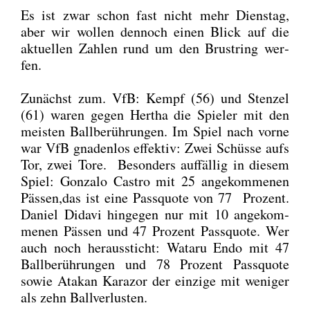
Es ist zwar schon fast nicht mehr Diens­tag,
aber wir wol­len den­noch einen Blick auf die
aktu­el­len Zah­len rund um den Brust­ring wer­
fen.
Zunächst zum. VfB: Kempf (56) und Sten­zel
(61) waren gegen Her­tha die Spie­ler mit den
meis­ten Ball­be­rüh­run­gen. Im Spiel nach vor­ne
war VfB gna­den­los effek­tiv: Zwei Schüs­se aufs
Tor, zwei Tore. Beson­ders auf­fäl­lig in die­sem
Spiel: Gon­za­lo Cas­tro mit 25 ange­kom­me­nen
Pässen,das ist eine Pass­quo­te von 77 Pro­zent.
Dani­el Dida­vi hin­ge­gen nur mit 10 ange­kom­
me­nen Päs­sen und 47 Pro­zent Pass­quo­te. Wer
auch noch her­aus­sticht: Wata­ru Endo mit 47
Ball­be­rüh­run­gen und 78 Pro­zent Pass­quo­te
sowie Ata­kan Kara­zor der ein­zi­ge mit weni­ger
als zehn Ball­ver­lus­ten.