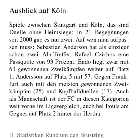
Ausblick auf Köln
Spie­le zwi­schen Stutt­gart und Köln, das sind
Duel­le ohne Heim­sie­ge: in 21 Begeg­nun­gen
seit 2000 gab es nur zwei. Auf wen man auf­pas­
sen muss: Sebas­ti­an Ander­son hat als ein­zi­ger
schon zwei Alu-Tref­fer. Rafa­el Czi­chos eine
Pass­quo­te von 93 Pro­zent. Endo liegt zwar mit
63 gewon­ne­nen Zwei­kämp­fen wei­ter auf Platz
1, Anders­son auf Platz 5 mit 57. Gegen Frank­
furt auch mit den meis­ten gewon­ne­nen Zwei­
kämp­fen (25) und Kopf­ball­du­el­len (17). Auch
als Mann­schaft ist der FC in die­sen Kate­go­rien
weit vor­ne im Liga­ver­gleich, auch bei Fouls am
Geg­ner auf Platz 2 hin­ter der Her­tha.
Kategorien
Statistiken Rund um den Brustring