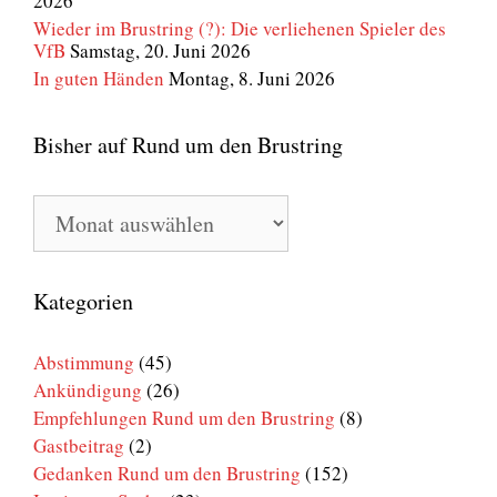
2026
Wieder im Brustring (?): Die verliehenen Spieler des
VfB
Samstag, 20. Juni 2026
In guten Händen
Montag, 8. Juni 2026
Bisher auf Rund um den Brustring
Bisher
auf
Rund
um
den
Kategorien
Brustring
Abstimmung
(45)
Ankündigung
(26)
Empfehlungen Rund um den Brustring
(8)
Gastbeitrag
(2)
Gedanken Rund um den Brustring
(152)