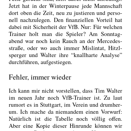
Jetzt hat in der Win­ter­pau­se jede Mann­schaft
dort oben die Zeit, neu zu jus­tie­ren und per­so­
nell nach­zu­le­gen. Den finan­zi­el­len Vor­teil hat
dabei mit Sicher­heit der VfB. Nur: Für wel­chen
Trai­ner holt man die Spie­ler? Am Sonn­tag­
abend war noch kein Rauch an der Mer­ce­des­
stra­ße, oder wo auch immer Mislin­tat, Hitzl­
sper­ger und Wal­ter ihre “knall­har­te Ana­ly­se”
durch­füh­ren, auf­ge­stie­gen.
Fehler, immer wieder
Ich kann mir nicht vor­stel­len, dass Tim Wal­ter
im neu­en Jahr noch VfB-Trai­ner ist. Zu laut
rumort es in Stutt­gart, im Ver­ein und drum­her­
um. Ich mache da nie­man­dem einen Vor­wurf:
Natür­lich ist die Tabel­le noch völ­lig offen.
Aber eine Kopie die­ser Hin­run­de kön­nen wir