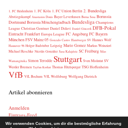
2. Bundesliga
1. FC Köln
1. FC Union Berlin
1. FC Heidenheim
Borussia
Abstiegskampf
Bayer Leverkusen
Anastasios Donis
Borna Sosa
Bundesliga
Dortmund
Borussia Mönchengladbach
Champions
DFB-Pokal
League
Christian Gentner
Daniel Didavi
Daniel Ginczek
FC Bayern
Eintracht Frankfurt
FC Augsburg
Europa League
München
FSV Mainz 05
Hannes Wolf
Gonzalo Castro
Hamburger SV
Mario Gomez
Leipzig
Markus Weinzierl
Holger Badstuber
Hannover 96
SC Freiburg
Michael Reschke
Nicolás González
Sasa Kalajdzic
Silas
Stuttgart
Simon Terodde
SV
Sven Mislintat
Wamangituka
Werder Bremen
TSG Hoffenheim
Thomas Hitzlsperger
Tayfun Korkut
VfB
VfL Wolfsburg
Wolfgang Dietrich
VfL Bochum
Artikel abonnieren
Anmelden
Eintrags-Feed
Kommentar-Feed
Wir verwenden Cookies, um dir die bestmögliche Erfahrung