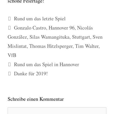
schö­ne Fei­er­ta­ge!
Kategorien
Rund um das letzte Spiel
Schlagwörter
Gonzalo Castro
,
Hannover 96
,
Nicolás
González
,
Silas Wamangituka
,
Stuttgart
,
Sven
Mislintat
,
Thomas Hitzlsperger
,
Tim Walter
,
VfB
Rund um das Spiel in Hannover
Danke für 2019!
Schreibe einen Kommentar
Kommentar