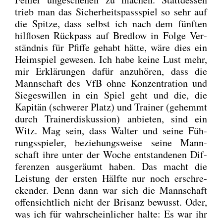
trieb man das Sicher­heits­pass­spiel so sehr auf
die Spit­ze, dass selbst ich nach dem fünf­ten
hilf­lo­sen Rück­pass auf Bred­low in Fol­ge Ver­
ständ­nis für Pfif­fe gehabt hät­te, wäre dies ein
Heim­spiel gewe­sen. Ich habe kei­ne Lust mehr,
mir Erklä­run­gen dafür anzu­hö­ren, dass die
Mann­schaft des VfB ohne Kon­zen­tra­ti­on und
Sie­ges­wil­len in ein Spiel geht und die, die
Kapi­tän (schwe­rer Platz) und Trai­ner (gehemmt
durch Trai­ner­dis­kus­si­on) anbie­ten, sind ein
Witz. Mag sein, dass Wal­ter und sei­ne Füh­
rungs­spie­ler, bezie­hungs­wei­se sei­ne Mann­
schaft ihre unter der Woche ent­stan­de­nen Dif­
fe­ren­zen aus­ge­räumt haben. Das macht die
Leis­tung der ers­ten Hälf­te nur noch erschre­
cken­der. Denn dann war sich die Mann­schaft
offen­sicht­lich nicht der Bri­sanz bewusst. Oder,
was ich für wahr­schein­li­cher hal­te: Es war ihr