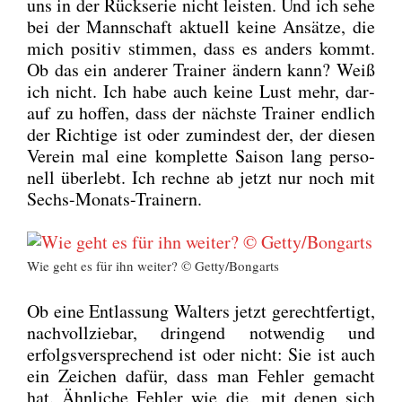
uns in der Rück­se­rie nicht leis­ten. Und ich sehe
bei der Mann­schaft aktu­ell kei­ne Ansät­ze, die
mich posi­tiv stim­men, dass es anders kommt.
Ob das ein ande­rer Trai­ner ändern kann? Weiß
ich nicht. Ich habe auch kei­ne Lust mehr, dar­
auf zu hof­fen, dass der nächs­te Trai­ner end­lich
der Rich­ti­ge ist oder zumin­dest der, der die­sen
Ver­ein mal eine kom­plet­te Sai­son lang per­so­
nell über­lebt. Ich rech­ne ab jetzt nur noch mit
Sechs-Monats-Trai­nern.
Wie geht es für ihn wei­ter? © Getty/Bongarts
Ob eine Ent­las­sung Wal­ters jetzt gerecht­fer­tigt,
nach­voll­zie­bar, drin­gend not­wen­dig und
erfolgs­ver­spre­chend ist oder nicht: Sie ist auch
ein Zei­chen dafür, dass man Feh­ler gemacht
hat. Ähn­li­che Feh­ler wie die, mit denen sich