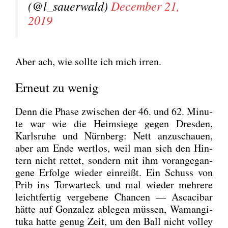
(@l_sauerwald)
Decem­ber 21,
2019
Aber ach, wie soll­te ich mich irren.
Erneut zu wenig
Denn die Pha­se zwi­schen der 46. und 62. Minu­
te war wie die Heim­sie­ge gegen Dres­den,
Karls­ru­he und Nürn­berg: Nett anzu­schau­en,
aber am Ende wert­los, weil man sich den Hin­
tern nicht ret­tet, son­dern mit ihm vor­an­ge­gan­
ge­ne Erfol­ge wie­der ein­reißt. Ein Schuss von
Prib ins Tor­war­teck und mal wie­der meh­re­re
leicht­fer­tig ver­ge­be­ne Chan­cen — Asca­ci­bar
hät­te auf Gon­za­lez able­gen müs­sen, Waman­gi­
tu­ka hat­te genug Zeit, um den Ball nicht vol­ley