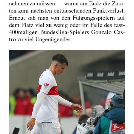
neh­men zu müs­sen — waren am Ende die Zuta­
ten zum nächs­ten ent­täu­schen­den Punkt­ver­lust.
Erneut sah man von den Füh­rungs­spie­lern auf
dem Platz viel zu wenig oder im Fal­le des fast-
400­ma­li­gen Bun­des­li­ga-Spie­lers Gon­za­lo Cas­
tro zu viel Unge­nü­gen­des.