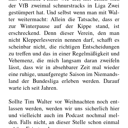
der VfB zwei­mal schnur­stracks in Liga Zwei
gestüm­pert hat. Und selbst wenn man mit Wal­
ter wei­ter­macht: Allein die Tat­sa­che, dass er
zur Win­ter­pau­se auf der Kip­pe stand, ist
erschre­ckend. Denn die­ser Ver­ein, den man
nicht Klep­per­les­ver­ein nen­nen darf, schafft es
schein­bar nicht, die rich­ti­gen Ent­schei­dun­gen
zu tref­fen und das in einer Regel­mä­ßig­keit und
Vehe­menz, die mich lang­sam dar­an zwei­feln
lässt, dass wir in abseh­ba­rer Zeit mal wie­der
eine ruhi­ge, unauf­ge­reg­te Sai­son im Nie­mands­
land der Bun­des­li­ga erle­ben wer­den. Dar­auf
war­te ich seit Jah­ren.
Soll­te Tim Wal­ter vor Weih­nach­ten noch ent­
las­sen wer­den, wer­den wir uns sicher­lich hier
und viel­leicht auch im Pod­cast noch­mal mel­
den. Falls nicht, an die­ser Stel­le schon ein­mal