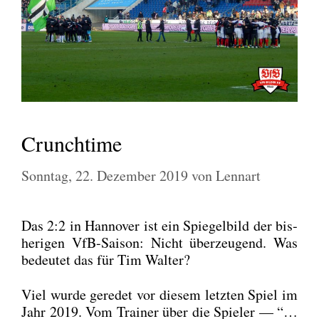
Crunchtime
Sonntag, 22. Dezember 2019
von
Lennart
Das 2:2 in Han­no­ver ist ein Spie­gel­bild der bis­
he­ri­gen VfB-Sai­son: Nicht über­zeu­gend. Was
bedeu­tet das für Tim Wal­ter?
Viel wur­de gere­det vor die­sem letz­ten Spiel im
Jahr 2019. Vom Trai­ner über die Spie­ler — “…