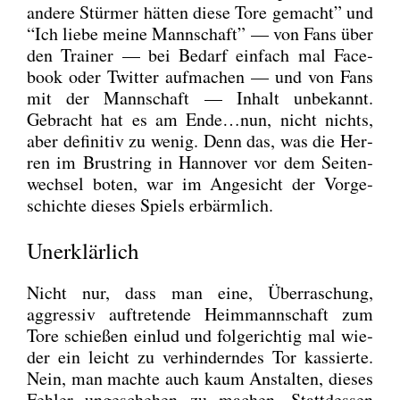
ande­re Stür­mer hät­ten die­se Tore gemacht” und
“Ich lie­be mei­ne Mann­schaft” — von Fans über
den Trai­ner — bei Bedarf ein­fach mal Face­
book oder Twit­ter auf­ma­chen — und von Fans
mit der Mann­schaft — Inhalt unbe­kannt.
Gebracht hat es am Ende…nun, nicht nichts,
aber defi­ni­tiv zu wenig. Denn das, was die Her­
ren im Brust­ring in Han­no­ver vor dem Sei­ten­
wech­sel boten, war im Ange­sicht der Vor­ge­
schich­te die­ses Spiels erbärm­lich.
Unerklärlich
Nicht nur, dass man eine, Über­ra­schung,
aggres­siv auf­tre­ten­de Heim­mann­schaft zum
Tore schie­ßen ein­lud und fol­ge­rich­tig mal wie­
der ein leicht zu ver­hin­dern­des Tor kas­sier­te.
Nein, man mach­te auch kaum Anstal­ten, die­ses
Feh­ler unge­sche­hen zu machen. Statt­des­sen