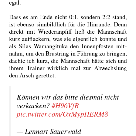
egal.
Dass es am Ende nicht 0:1, son­dern 2:2 stand,
ist eben­so sinn­bild­lich für die Hin­run­de. Denn
direkt mit Wie­der­an­pfiff ließ die Mann­schaft
kurz auf­fla­ckern, was sie eigent­lich konn­te und
als Silas Waman­gi­tu­ka den Innen­pfos­ten mit­
nahm, um den Brust­ring in Füh­rung zu brin­gen,
dach­te ich kurz, die Mann­schaft hät­te sich und
ihrem Trai­ner wirk­lich mal zur Abwechs­lung
den Arsch geret­tet.
Kön­nen wir das bit­te dies­mal nicht
ver­ka­cken?
#H96VfB
pic.twitter.com/OxMypHERM8
— Lenn­art Sau­er­wald