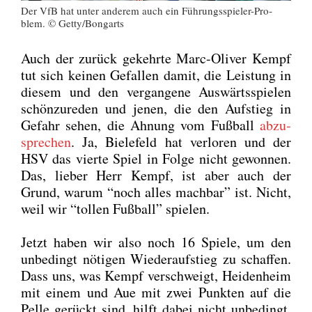
Der VfB hat unter ande­rem auch ein Füh­rungs­spie­ler-Pro­
blem. © Getty/Bongarts
Auch der zurück gekehr­te Marc-Oli­ver Kempf
tut sich kei­nen Gefal­len damit, die Leis­tung in
die­sem und den ver­gan­ge­ne Aus­wärts­spie­len
schön­zu­re­den und jenen, die den Auf­stieg in
Gefahr sehen, die Ahnung vom Fuß­ball
abzu­
spre­chen
. Ja, Bie­le­feld hat ver­lo­ren und der
HSV das vier­te Spiel in Fol­ge nicht gewon­nen.
Das, lie­ber Herr Kempf, ist aber auch der
Grund, war­um “noch alles mach­bar” ist. Nicht,
weil wir “tol­len Fuß­ball” spie­len.
Jetzt haben wir also noch 16 Spie­le, um den
unbe­dingt nöti­gen Wie­der­auf­stieg zu schaf­fen.
Dass uns, was Kempf ver­schweigt, Hei­den­heim
mit einem und Aue mit zwei Punk­ten auf die
Pel­le gerückt sind, hilft dabei nicht unbe­dingt.