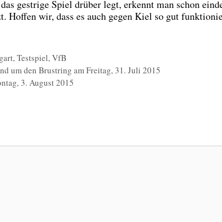
das gest­ri­ge Spiel drü­ber legt, erkennt man schon ein­de
t. Hof­fen wir, dass es auch gegen Kiel so gut funk­tio­nie
gart
,
Testspiel
,
VfB
und um den Brustring am Freitag, 31. Juli 2015
tag, 3. August 2015