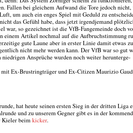
t, denn: Das Sys­tem Zor­ni­ger scheint zu funk­tio­nie­ren,
­den. Fal­len bei glei­chem Auf­wand die Tore jedoch nicht, 
uft, um auch ein enges Spiel mit Geduld zu ent­schei­d
nicht das Gefühl habe, dass jetzt irgend­je­mand plötz­li
Spiel war, so gezeich­net ist die VfB-Fan­ge­mein­de doch v
n einem Arti­kel noch­mal auf die Auf­bruch­stim­mung 
­zei­ti­ge gute Lau­ne aber in ers­ter Linie damit etwas zu
 eigent­lich nicht mehr wer­den kann. Der VfB war so gut 
 nied­ri­gen Ansprü­che wur­den noch wei­ter her­un­ter­ge­
mit Ex-Brust­ring­trä­ger und Ex-Citi­zen Mau­ri­zio Gau­d
n­de, hat heu­te sei­nen ers­ten Sieg in der drit­ten Liga e
kal­run­de und zu unse­rem Geg­ner gibt es in der kom­men­
r Kie­ler beim
kicker
.