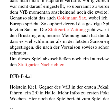
dass man nicht in Eupho­rie ver­fal­le. Völ­lig zurech
war nicht dar­auf ein­ge­stellt, so über­rannt zu wer
dem VfB momen­tan anschei­nend noch die zwei­te L
Genau­so sieht das auch
Gold­mann Sax
, wobei ich 
Euro­pa spricht. So eupho­ri­sie­rend das gest­ri­ge 
letz­ten Sai­son. Die
Stutt­gar­ter Zei­tung
geht zwar i
den Brust­ring ein, mei­ner Mei­nung nach hat die der
dass es viel schlim­mer als in der letz­ten Sai­son
abge­stie­gen, die nach der Vor­sai­son sowie­so schon
schraubt.
Um die­ses Spiel abzu­schlie­ßen noch ein Inter­view 
den
Stutt­gar­ter Nach­rich­ten
.
DFB-Pokal
Hol­stein Kiel, Geg­ner des VfB in der ers­ten Pokal­ru
fah­ren, ein 2:0 in Hal­le. Mehr Infos zu ers­ten Po
Wochen. Hier noch der Spiel­be­richt zum Spiel de