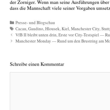
der Zor­ni­ger. Wenn man sei­ne Aus­füh­run­gen über 
dass die Mann­schaft vie­le sei­ner Vor­ga­ben umsetz
Kategorien
Presse- und Blogschau
Schlagwörter
Cacau
,
Gaudino
,
Hlousek
,
Kiel
,
Manchester City
,
Stutt
VfB II bleibt unten drin, Erste vor City-Testspiel — R
Manchester Monday — Rund um den Brustring am Mon
Schreibe einen Kommentar
Kommentar