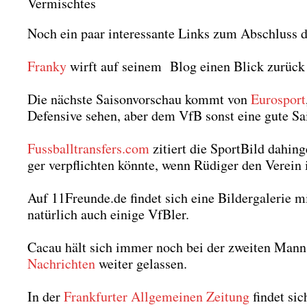
Vermischtes
Noch ein paar inter­es­san­te Links zum Abschluss 
Fran­ky
wirft auf sei­nem Blog einen Blick zurück
Die nächs­te Sai­son­vor­schau kommt von
Euro­s­port
Defen­si­ve sehen, aber dem VfB sonst eine gute Sai­
Fussballtransfers.com
zitiert die Sport­Bild dahin­g
ger ver­pflich­ten könn­te, wenn Rüdi­ger den Ver­ein i
Auf 11Freunde.de fin­det sich eine Bil­der­ga­le­rie m
natür­lich auch eini­ge VfBler.
Cacau hält sich immer noch bei der zwei­ten Mann­s
Nach­rich­ten
wei­ter gelas­sen.
In der
Frank­fur­ter All­ge­mei­nen Zei­tung
fin­det sic