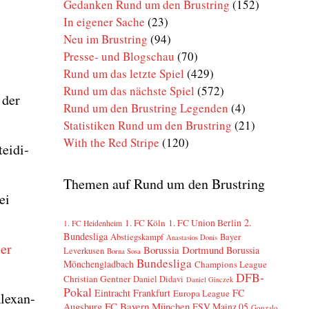
Gedanken Rund um den Brustring
(152)
In eigener Sache
(23)
Neu im Brustring
(94)
Presse- und Blogschau
(70)
Rund um das letzte Spiel
(429)
Rund um das nächste Spiel
(572)
 der
Rund um den Brustring Legenden
(4)
Statistiken Rund um den Brustring
(21)
With the Red Stripe
(120)
ei­di­
Themen auf Rund um den Brustring
ei
2.
1. FC Köln
1. FC Union Berlin
1. FC Heidenheim
Bundesliga
Abstiegskampf
Bayer
Anastasios Donis
ter
Borussia Dortmund
Borussia
Leverkusen
Borna Sosa
Bundesliga
Mönchengladbach
Champions League
DFB-
Christian Gentner
Daniel Didavi
Daniel Ginczek
Pokal
Eintracht Frankfurt
FC
Europa League
lex­an­
FC Bayern München
Augsburg
FSV Mainz 05
Gonzalo