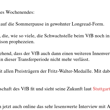
des Wochen­en­des:
 auf die Som­mer­pau­se in gewohn­ter Longread-Form.
, die, wie so vie­le, die Schwach­stel­le beim VfB noch in
son pro­phe­zei­en.
e­hend, dass der VfB auch dann einen wei­te­ren Innen­ver­t
n die­ser Trans­fer­pe­ri­ode nicht mehr ver­lässt.
it allen Preis­trä­gern der Fritz-Wal­ter-Medail­le. Mit dab
chaft des VfB fit und sieht sei­ne Zukunft laut
Stutt­gar­
h jetzt auch online das sehr lesens­wer­te Inter­view mit A