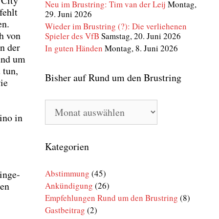
 City
Neu im Brustring: Tim van der Leij
Montag,
fehlt
29. Juni 2026
en.
Wieder im Brustring (?): Die verliehenen
ch von
Spieler des VfB
Samstag, 20. Juni 2026
on der
In guten Händen
Montag, 8. Juni 2026
rund um
 tun,
Bisher auf Rund um den Brustring
wie
Bisher
auf
i­no in
Rund
um
den
Kategorien
Brustring
Abstimmung
(45)
in­ge­
den
Ankündigung
(26)
Empfehlungen Rund um den Brustring
(8)
Gastbeitrag
(2)