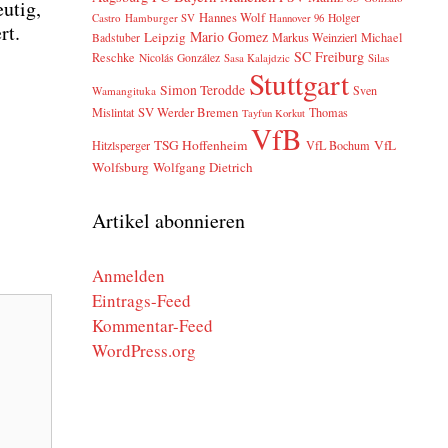
u­tig,
Hannes Wolf
Castro
Hamburger SV
Holger
Hannover 96
rt.
Mario Gomez
Leipzig
Markus Weinzierl
Michael
Badstuber
SC Freiburg
Reschke
Nicolás González
Sasa Kalajdzic
Silas
Stuttgart
Simon Terodde
Sven
Wamangituka
SV Werder Bremen
Mislintat
Thomas
Tayfun Korkut
VfB
TSG Hoffenheim
VfL
Hitzlsperger
VfL Bochum
Wolfsburg
Wolfgang Dietrich
Artikel abonnieren
Anmelden
Eintrags-Feed
Kommentar-Feed
WordPress.org