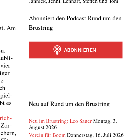
Jan­nick, Jen­ni, Lenn­art, Stef­fen und Tom
Abonniert den Podcast Rund um den
Brustring
egt. Am
en.
ub­li­
 vier
i­ger
se
ich
Spiel­
bt es
Neu auf Rund um den Brustring
­rich­
Neu im Brustring: Leo Sauer
Montag, 3.
 Zor­
August 2026
­chern,
Verein für Boom
Donnerstag, 16. Juli 2026