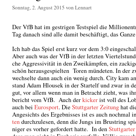
Sonntag, 2. August 2015
von
Lennart
Der VfB hat im gest­ri­gen Test­spiel die Mil­lio­nen
Tag danach sind alle damit beschäf­tigt, das Gan­ze
Ich hab das Spiel erst kurz vor dem 3:0 ein­ge­schal
Aber auch was der VfB in der letz­ten Vier­tel­stun­de
che Aggres­si­vi­tät in den Zwei­kämp­fen, ein zacki­g
schön her­aus­ge­spiel­ten Toren mün­de­ten. In der z
wech­sel­te dann auch ein wenig durch. City kam am 
stand Adam Hlou­sek in der Start­elf und zwar in der
gut, vor allem wenn man in Betracht zieht, was ihm b
be­richt vom VfB. Auch der
kicker
ist voll des Lo
auch bei
Euro­s­port
. Die
Stutt­gar­ter Zei­tung
hat di
Ange­sichts des Ergeb­nis­ses ist es auch noch­mal in
ten
durch­zu­le­sen, denn die Jungs im Brust­ring sp
ni­ger es vor­her gefor­dert hat­te. In den
Stutt­gar­te