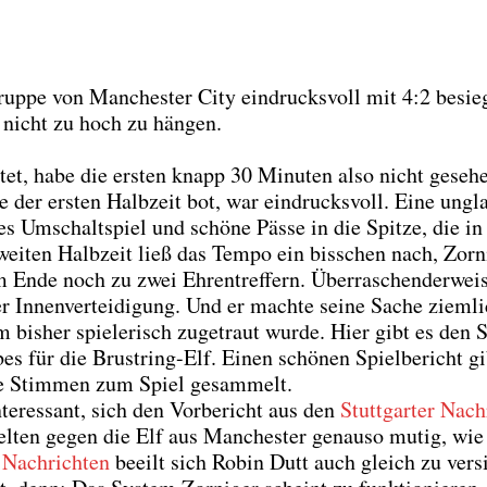
­trup­pe von Man­ches­ter City ein­drucks­voll mit 4:2 besi
 nicht zu hoch zu hän­gen.
­tet, habe die ers­ten knapp 30 Minu­ten also nicht gese­h
 der ers­ten Halb­zeit bot, war ein­drucks­voll. Eine ungla
es Umschalt­spiel und schö­ne Päs­se in die Spit­ze, die in
wei­ten Halb­zeit ließ das Tem­po ein biss­chen nach, Zor­n
Ende noch zu zwei Ehren­tref­fern. Über­ra­schen­der­wei­
 Innen­ver­tei­di­gung. Und er mach­te sei­ne Sache ziem­l
is­her spie­le­risch zuge­traut wur­de. Hier gibt es den 
bes für die Brust­ring-Elf. Einen schö­nen Spiel­be­richt gi
e Stim­men zum Spiel gesam­melt.
ter­es­sant, sich den Vor­be­richt aus den
Stutt­gar­ter Nach
iel­ten gegen die Elf aus Man­ches­ter genau­so mutig, wie
r Nach­rich­ten
beeilt sich Robin Dutt auch gleich zu ver­si