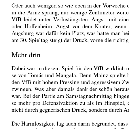
Oder auch weni­ger, so wie eben in der Vor­wo­che o
in die Arme sprang, nur weni­ge Zen­ti­me­ter wei­t
VfB lei­det unter Ver­lust­ängs­ten. Angst, mit 
oder Hof­fen­heim. Angst vor dem Kon­ter, wenn 
Augs­burg war dafür kein Platz, was hat­te man be
am 30. Spiel­tag steigt der Druck, vor­ne die rich­ti­
Mehr drin
Dabei war in die­sem Spiel für den VfB wirk­lich meh
se von Tomás und Manga­la. Denn Mainz spiel­te b
den VfB mit hohem Pres­sing und aggres­si­vem Zwei­k
zwin­gen. Was aber damals dank der schön her­aus­g
war. Bei der Par­tie am Sams­tag­nach­mit­tag hin­ge
se mehr pro Defen­siv­ak­ti­on zu als im Hin­spiel, 
nicht durch geg­ne­ri­schen Druck, son­dern durch A
Die Harm­lo­sig­keit lag auch dar­in begrün­det, dass