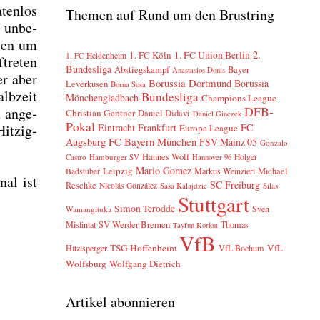
ten­los
Themen auf Rund um den Brustring
r unbe­
 den um
2.
1. FC Köln
1. FC Union Berlin
1. FC Heidenheim
tre­ten
Bundesliga
Abstiegskampf
Bayer
Anastasios Donis
er aber
Borussia Dortmund
Borussia
Leverkusen
Borna Sosa
lb­zeit
Bundesliga
Mönchengladbach
Champions League
DFB-
n ange­
Christian Gentner
Daniel Didavi
Daniel Ginczek
Pokal
it­zig­
Eintracht Frankfurt
FC
Europa League
FC Bayern München
Augsburg
FSV Mainz 05
Gonzalo
Hannes Wolf
Castro
Hamburger SV
Holger
Hannover 96
Mario Gomez
Leipzig
Markus Weinzierl
Michael
Badstuber
nal ist
SC Freiburg
Reschke
Nicolás González
Sasa Kalajdzic
Silas
Stuttgart
Simon Terodde
Sven
Wamangituka
SV Werder Bremen
Mislintat
Thomas
Tayfun Korkut
VfB
TSG Hoffenheim
VfL
Hitzlsperger
VfL Bochum
Wolfsburg
Wolfgang Dietrich
Artikel abonnieren