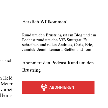
Herzlich Willkommen!
Rund um den Brust­ring ist ein Blog und ein
Pod­cast rund um den VfB Stutt­gart. Es
schrei­ben und reden Andre­as, Chris, Eric,
Jan­nick, Jen­ni, Lenn­art, Stef­fen und Tom
ss sich
Abonniert den Podcast Rund um den
Brustring
um Held
0 Meter
 vor­bei
m Heim­