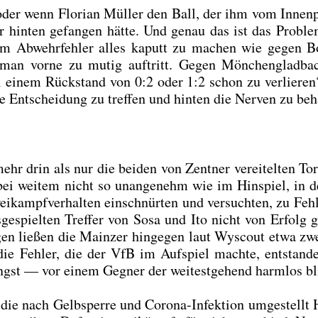
der wenn Flo­ri­an Mül­ler den Ball, der ihm vom Innen­p
er hin­ten gefan­gen hät­te. Und genau das ist das Pro­bl
einem Abwehr­feh­ler alles kaputt zu machen wie gegen
man vor­ne zu mutig auf­tritt. Gegen Mön­chen­glad­b
i einem Rück­stand von 0:2 oder 1:2 schon zu ver­lie­re
ge Ent­schei­dung zu tref­fen und hin­ten die Ner­ven zu beha
r drin als nur die bei­den von Zent­ner ver­ei­tel­ten Tor
ei wei­tem nicht so unan­ge­nehm wie im Hin­spiel, in 
ampf­ver­hal­ten ein­schnür­ten und ver­such­ten, zu Feh­
e­spiel­ten Tref­fer von Sosa und Ito nicht von Erfolg 
­gen lie­ßen die Main­zer hin­ge­gen laut Wyscout etwa zw
die Feh­ler, die der VfB im Auf­spiel mach­te, ent­stan­d
ngst — vor einem Geg­ner der wei­test­ge­hend harm­los bl
 die nach Gelb­sper­re und Coro­na-Infek­ti­on umge­stellt H