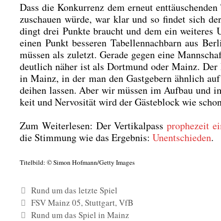
Dass die Kon­kur­renz dem erneut ent­täu­schen­den T
zuschau­en wür­de, war klar und so fin­det sich der
dingt drei Punk­te braucht und dem ein wei­te­res
einen Punkt bes­se­ren Tabel­len­nach­barn aus Ber­li
müs­sen als zuletzt. Gera­de gegen eine Mann­schaft
deut­lich näher ist als Dort­mund oder Mainz. Der Ei
in Mainz, in der man den Gast­ge­bern ähn­lich auf 
dei­hen las­sen. Aber wir müs­sen im Auf­bau und i
keit und Ner­vo­si­tät wird der Gäs­te­block wie sch
Zum Wei­ter­le­sen: Der Ver­ti­kal­pass
pro­phe­zeit e
die Stim­mung wie das Ergeb­nis:
Unent­schie­den
.
Titel­bild: © Simon Hofmann/Getty Images
Kategorien
Rund um das letzte Spiel
Schlagwörter
FSV Mainz 05
,
Stuttgart
,
VfB
Rund um das Spiel in Mainz