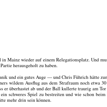
 in Mainz wie­der auf einem Rele­ga­ti­ons­platz. Und mu
ar­tie her­aus­ge­holt zu haben.
tech­nik und ein gutes Auge — und Chris Füh­rich hät­te z
t­ners wil­dem Aus­flug aus dem Straf­raum noch etwa 3
ss er über­has­tet ab und der Ball kul­ler­te trau­rig am Tor
z ein schwe­res Spiel zu bestrei­ten und wie schon bei
­te mehr drin sein kön­nen.