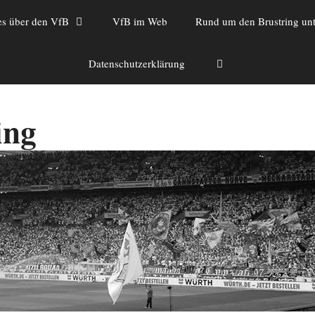
es über den VfB
VfB im Web
Rund um den Brustring unt
Datenschutzerklärung
ing