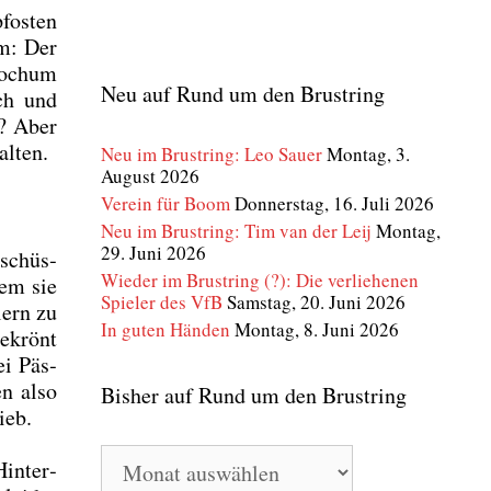
fos­ten
em: Der
 Bochum
Neu auf Rund um den Brustring
ach und
n? Aber
l­ten.
Neu im Brustring: Leo Sauer
Montag, 3.
August 2026
Verein für Boom
Donnerstag, 16. Juli 2026
Neu im Brustring: Tim van der Leij
Montag,
29. Juni 2026
­schüs­
Wieder im Brustring (?): Die verliehenen
dem sie
Spieler des VfB
Samstag, 20. Juni 2026
lern zu
In guten Händen
Montag, 8. Juni 2026
gekrönt
ei Päs­
en also
Bisher auf Rund um den Brustring
ieb.
Bisher
in­ter­
auf