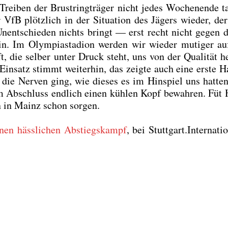
rei­ben der Brust­ring­trä­ger nicht jedes Wochen­en­de ta
 VfB plötz­lich in der Situa­ti­on des Jägers wie­der, de
 Unent­schie­den nichts bringt — erst recht nicht gegen
n. Im Olym­pia­sta­di­on wer­den wir wie­der muti­ger auf­
, die sel­ber unter Druck steht, uns von der Qua­li­tät h
n­satz stimmt wei­ter­hin, das zeig­te auch eine ers­te Ha
die Ner­ven ging, wie die­ses es im Hin­spiel uns hat­te
m Abschluss end­lich einen küh­len Kopf bewah­ren. Füt H
on in Mainz schon sor­gen.
inen häss­li­chen Abstiegs­kampf
, bei Stuttgart.Internatio