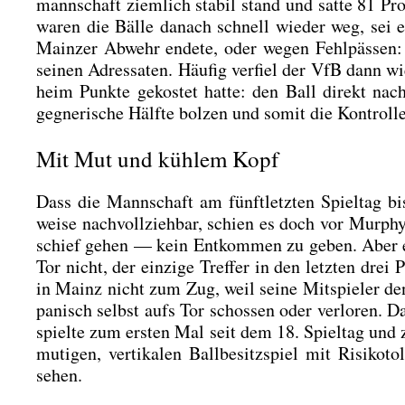
mann­schaft ziem­lich sta­bil stand und sat­te 81 Pro
waren die Bäl­le danach schnell wie­der weg, sei es
Main­zer Abwehr ende­te, oder wegen Fehl­päs­sen: 
sei­nen Adres­sa­ten. Häu­fig ver­fiel der VfB dann 
heim Punk­te gekos­tet hat­te: den Ball direkt nac
geg­ne­ri­sche Hälf­te bol­zen und somit die Kon­trol­l
Mit Mut und kühlem Kopf
Dass die Mann­schaft am fünft­letz­ten Spiel­tag bis­
wei­se nach­voll­zieh­bar, schien es doch vor Murph
schief gehen — kein Ent­kom­men zu geben. Aber es
Tor nicht, der ein­zi­ge Tref­fer in den letz­ten dre
in Mainz nicht zum Zug, weil sei­ne Mit­spie­ler den 
panisch selbst aufs Tor schos­sen oder ver­lo­ren. 
spiel­te zum ers­ten Mal seit dem 18. Spiel­tag und 
muti­gen, ver­ti­ka­len Ball­be­sitz­spiel mit Risi­ko
sehen.