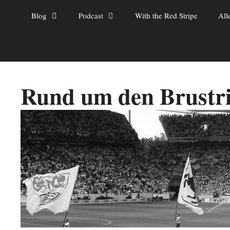
Zum
Blog
Podcast
With the Red Stripe
All
Inhalt
springen
Rund um den Brustr