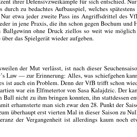
­zent ihrer Defen­siv­zwei­kämp­fe für sich ent­schied. Nur 
 durch zu bedach­tes Auf­bau­spiel, wel­ches spä­tes­tens
Nur etwa jeder zwei­te Pass ins Angriffs­drit­tel des V
wie­der in jene Pra­xis, die ihn schon gegen Bochum und H
h Ball­ge­winn ohne Druck ziel­los so weit wie mög­lich
e über das Spiel­ge­rät wie­der auf­ge­ben.
wei­len der Mut ver­lässt, ist nach die­ser Seu­chen­sai­so
y’s Law — zur Erin­ne­rung: Alles, was schief­ge­hen kan
 ist auch ein Pro­blem. Denn der VfB trifft schon wie­
i Par­tien war ein Elf­me­ter­tor von Sasa Kalajd­zic. Der k
Ball nicht zu ihm brin­gen konn­ten, ihn statt­des­sen ent
Damit erhams­ter­te man sich zwar den 28. Punkt der Sai­
zum über­haupt erst vier­ten Mal in die­ser Sai­son zu Nu
­to­le­ranz der Ver­gan­gen­heit ist aller­dings kaum noch e