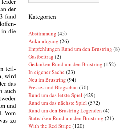
lei­der
Rund
 an der
um
den
fB fand
Kategorien
Brustring
of­fen­
 in die
Abstimmung
(45)
Ankündigung
(26)
Empfehlungen Rund um den Brustring
(8)
Gastbeitrag
(2)
Gedanken Rund um den Brustring
(152)
n teil­
In eigener Sache
(23)
n, wird
Neu im Brustring
(94)
der das
Presse- und Blogschau
(70)
am auch
Rund um das letzte Spiel
(429)
­we­der
Rund um das nächste Spiel
(572)
son und
Rund um den Brustring Legenden
(4)
ll. Vom
Statistiken Rund um den Brustring
(21)
twas zu
With the Red Stripe
(120)