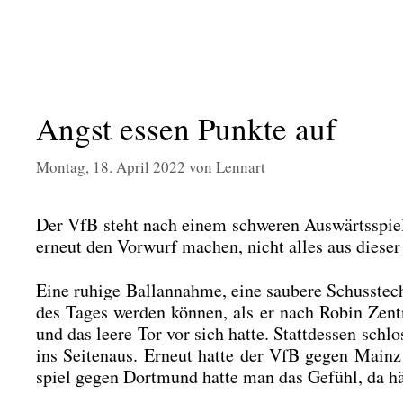
Angst essen Punkte auf
Montag, 18. April 2022
von
Lennart
Der VfB steht nach einem schwe­ren Aus­wärts­spiel
erneut den Vor­wurf machen, nicht alles aus die­ser P
Eine ruhi­ge Ball­an­nah­me, eine sau­be­re Schuss­
des Tages wer­den kön­nen, als er nach Robin Zen
und das lee­re Tor vor sich hat­te. Statt­des­sen schlo
ins Sei­ten­aus. Erneut hat­te der VfB gegen Main
spiel gegen Dort­mund hat­te man das Gefühl, da hät