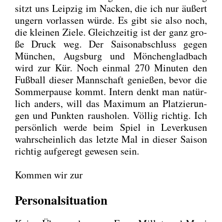
sitzt uns Leip­zig im Nacken, die ich nur äußert
ungern vor­las­sen wür­de. Es gibt sie also noch,
die klei­nen Zie­le. Gleich­zei­tig ist der ganz gro­
ße Druck weg. Der Sai­son­ab­schluss gegen
Mün­chen, Augs­burg und Mön­chen­glad­bach
wird zur Kür. Noch ein­mal 270 Minu­ten den
Fuß­ball die­ser Mann­schaft genie­ßen, bevor die
Som­mer­pau­se kommt. Intern denkt man natür­
lich anders, will das Maxi­mum an Plat­zie­run­
gen und Punk­ten raus­ho­len. Völ­lig rich­tig. Ich
per­sön­lich wer­de beim Spiel in Lever­ku­sen
wahr­schein­lich das letz­te Mal in die­ser Sai­son
rich­tig auf­ge­regt gewe­sen sein.
Kom­men wir zur
Personalsituation