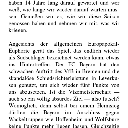
haben 14 Jah­re lang dar­auf gewar­tet und wer
weiß, wie lan­ge wir wie­der dar­auf war­ten müs­
sen. Genie­ßen wir es, wie wir die­se Sai­son
genos­sen haben und neh­men wir mit, was wir
krie­gen.
Ange­sichts der all­ge­mei­nen Euro­pa­po­kal-
Eupho­rie gerät das Spiel, das end­lich wie­der
als Süd­schla­ger bezeich­net wer­den kann, etwas
ins Hin­ter­tref­fen. Der FC Bay­ern hat den
schwa­chen Auf­tritt des VfB in Bre­men und die
skan­da­lö­se Schieds­rich­ter­leis­tung in Lever­ku­
sen genutzt, um sich wie­der fünf Punk­te von
uns abzu­set­zen. Ist die Vize­meis­ter­schaft —
auch so ein völ­lig absur­des Ziel — also futsch?
Womög­lich, denn selbst bei einem Heim­sieg
dürf­ten die Bay­ern im Anschluss gegen
Wackel­trup­pen wie Hof­fen­heim und Wolfs­burg
kei­ne Punk­te mehr lie­gen las­sen. Gleich­zei­tig