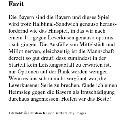
Fazit
Die Bay­ern sind die Bay­ern und die­ses Spiel
wird trotz Halb­fi­nal-Sand­wich genau­so her­aus­
for­dernd wie das Hin­spiel, in das wir nach
einem 1:1 gegen Lever­ku­sen genau­so opti­mis­
tisch gin­gen. Die Aus­fäl­le von Mit­tel­städt und
Mil­lot ner­ven, gleich­zei­tig ist die Mann­schaft
der­zeit so gut drauf, dass zumin­dest in der
Start­elf kein Leis­tungs­ab­fall zu erwar­ten ist,
nur Optio­nen auf der Bank wer­den weni­ger.
Wenn es uns schon nicht ver­gönnt war, die
Lever­ku­se­ner Serie zu bre­chen, fän­de ich einen
Heim­sieg gegen die Bay­ern als Ent­schä­di­gung
durch­aus ange­mes­sen. Hof­fen wir das Bes­te!
Titel­bild: © Chris­ti­an Kas­par-Bart­ke/­Get­ty Images