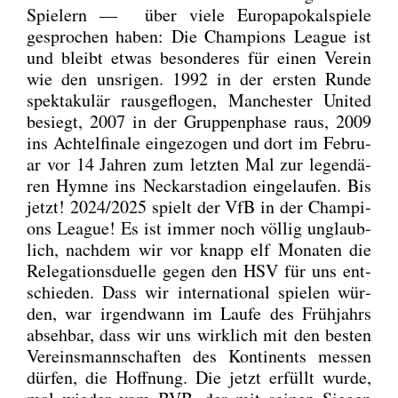
Spie­lern — über vie­le Euro­pa­po­kal­spie­le
gespro­chen haben: Die Cham­pi­ons League ist
und bleibt etwas beson­de­res für einen Ver­ein
wie den uns­ri­gen. 1992 in der ers­ten Run­de
spek­ta­ku­lär raus­ge­flo­gen, Man­ches­ter United
besiegt, 2007 in der Grup­pen­pha­se raus, 2009
ins Ach­tel­fi­na­le ein­ge­zo­gen und dort im Febru­
ar vor 14 Jah­ren zum letz­ten Mal zur legen­dä­
ren Hym­ne ins Neckar­sta­di­on ein­ge­lau­fen. Bis
jetzt! 2024/2025 spielt der VfB in der Cham­pi­
ons League! Es ist immer noch völ­lig unglaub­
lich, nach­dem wir vor knapp elf Mona­ten die
Rele­ga­ti­ons­du­el­le gegen den HSV für uns ent­
schie­den. Dass wir inter­na­tio­nal spie­len wür­
den, war irgend­wann im Lau­fe des Früh­jahrs
abseh­bar, dass wir uns wirk­lich mit den bes­ten
Ver­eins­mann­schaf­ten des Kon­ti­nents mes­sen
dür­fen, die Hoff­nung. Die jetzt erfüllt wur­de,