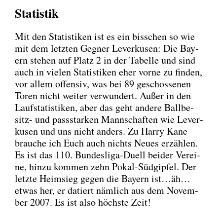
Statistik
Mit den Sta­tis­ti­ken ist es ein biss­chen so wie
mit dem letz­ten Geg­ner Lever­ku­sen: Die Bay­
ern ste­hen auf Platz 2 in der Tabel­le und sind
auch in vie­len Sta­tis­ti­ken eher vor­ne zu fin­den,
vor allem offen­siv, was bei 89 geschos­se­nen
Toren nicht wei­ter ver­wun­dert. Außer in den
Lauf­sta­tis­ti­ken, aber das geht ande­re Ball­be­
sitz- und pass­star­ken Mann­schaf­ten wie Lever­
ku­sen und uns nicht anders. Zu Har­ry Kane
brau­che ich Euch auch nichts Neu­es erzäh­len.
Es ist das 110. Bun­des­li­ga-Duell bei­der Ver­ei­
ne, hin­zu kom­men zehn Pokal-Süd­gip­fel. Der
letz­te Heim­sieg gegen die Bay­ern ist…äh…
etwas her, er datiert näm­lich aus dem Novem­
ber 2007. Es ist also höchs­te Zeit!