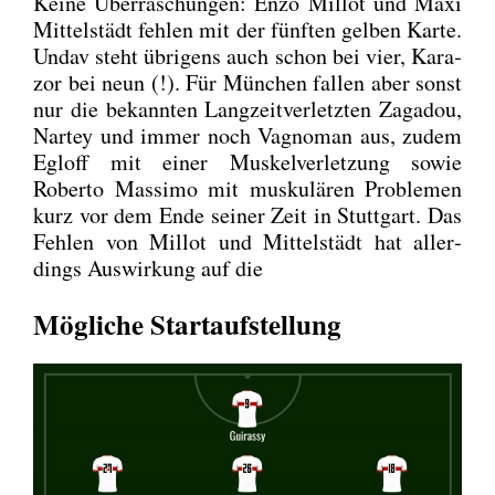
Kei­ne Über­ra­schun­gen: Enzo Mil­lot und Maxi
Mit­tel­städt feh­len mit der fünf­ten gel­ben Kar­te.
Undav steht übri­gens auch schon bei vier, Kara­
zor bei neun (!). Für Mün­chen fal­len aber sonst
nur die bekann­ten Lang­zeit­ver­letz­ten Zag­adou,
Nar­tey und immer noch Vagno­man aus, zudem
Egloff mit einer Mus­kel­ver­let­zung sowie
Rober­to Mas­si­mo mit mus­ku­lä­ren Pro­ble­men
kurz vor dem Ende sei­ner Zeit in Stutt­gart. Das
Feh­len von Mil­lot und Mit­tel­städt hat aller­
dings Aus­wir­kung auf die
Mögliche Startaufstellung