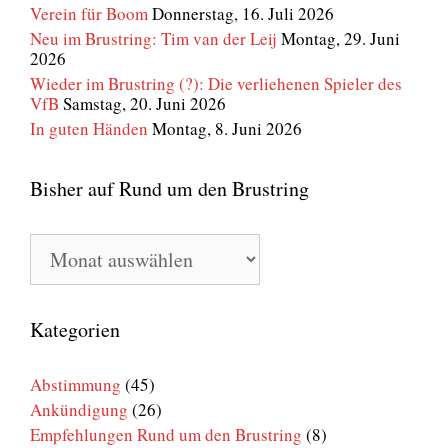
Verein für Boom
Donnerstag, 16. Juli 2026
Neu im Brustring: Tim van der Leij
Montag, 29. Juni
2026
Wieder im Brustring (?): Die verliehenen Spieler des
VfB
Samstag, 20. Juni 2026
In guten Händen
Montag, 8. Juni 2026
Bisher auf Rund um den Brustring
Bisher
auf
Rund
um
den
Kategorien
Brustring
Abstimmung
(45)
Ankündigung
(26)
Empfehlungen Rund um den Brustring
(8)