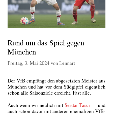
Rund um das Spiel gegen
München
Freitag, 3. Mai 2024
von
Lennart
Der VfB emp­fängt den abge­setz­ten Meis­ter aus
Mün­chen und hat vor dem Süd­gip­fel eigent­lich
schon alle Sai­son­zie­le erreicht. Fast alle.
Auch wenn wir neu­lich mit
Ser­dar Tasci
— und
auch schon davor mit ande­ren ehe­ma­li­gen VfB-