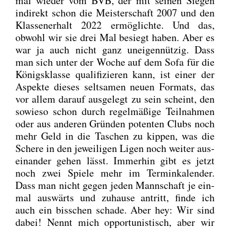
mal wie­der vom BVB, der mit sei­nen Sie­gen
indi­rekt schon die Meis­ter­schaft 2007 und den
Klas­sen­er­halt 2022 ermög­lich­te. Und das,
obwohl wir sie drei Mal besiegt haben. Aber es
war ja auch nicht ganz unei­gen­nüt­zig. Dass
man sich unter der Woche auf dem Sofa für die
Königs­klas­se qua­li­fi­zie­ren kann, ist einer der
Aspek­te die­ses selt­sa­men neu­en For­mats, das
vor allem dar­auf aus­ge­legt zu sein scheint, den
sowie­so schon durch regel­mä­ßi­ge Teil­nah­men
oder aus ande­ren Grün­den poten­ten Clubs noch
mehr Geld in die Taschen zu kip­pen, was die
Sche­re in den jewei­li­gen Ligen noch wei­ter aus­
ein­an­der gehen lässt. Immer­hin gibt es jetzt
noch zwei Spie­le mehr im Ter­min­ka­len­der.
Dass man nicht gegen jeden Mann­schaft je ein­
mal aus­wärts und zuhau­se antritt, fin­de ich
auch ein biss­chen scha­de. Aber hey: Wir sind
dabei! Nennt mich oppor­tu­nis­tisch, aber wir