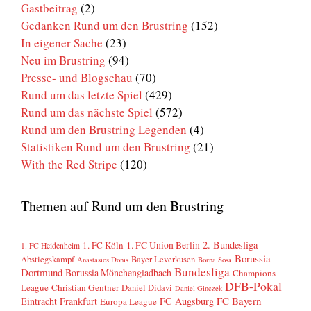
Gastbeitrag
(2)
Gedanken Rund um den Brustring
(152)
In eigener Sache
(23)
Neu im Brustring
(94)
Presse- und Blogschau
(70)
Rund um das letzte Spiel
(429)
Rund um das nächste Spiel
(572)
Rund um den Brustring Legenden
(4)
Statistiken Rund um den Brustring
(21)
With the Red Stripe
(120)
Themen auf Rund um den Brustring
2. Bundesliga
1. FC Köln
1. FC Union Berlin
1. FC Heidenheim
Borussia
Abstiegskampf
Bayer Leverkusen
Anastasios Donis
Borna Sosa
Bundesliga
Dortmund
Borussia Mönchengladbach
Champions
DFB-Pokal
League
Christian Gentner
Daniel Didavi
Daniel Ginczek
FC Bayern
Eintracht Frankfurt
FC Augsburg
Europa League