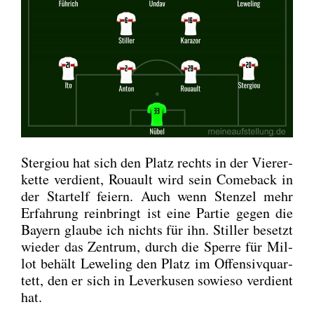
Ster­giou hat sich den Platz rechts in der Vie­rer­
ket­te ver­dient, Rou­ault wird sein Come­back in
der Start­elf fei­ern. Auch wenn Sten­zel mehr
Erfah­rung rein­bringt ist eine Par­tie gegen die
Bay­ern glau­be ich nichts für ihn. Stil­ler besetzt
wie­der das Zen­trum, durch die Sper­re für Mil­
lot behält Lewe­ling den Platz im Offen­siv­quar­
tett, den er sich in Lever­ku­sen sowie­so ver­dient
hat.