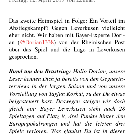
Das zwei­te Heim­spiel in Fol­ge: Ein Vor­teil im
Abstiegs­kampf? Gegen Lever­ku­sen viel­leicht
eher nicht. Wir haben mit Bay­er-Exper­te Dori­
an (
@Dorian1338
) von der Rhei­ni­schen Post
über das Spiel und die Lage in Lever­ku­sen
gespro­chen.
Rund um den Brust­ring:
Hal­lo Dori­an, unse­re
Leser ken­nen Dich ja bereits von den Geg­ner­in­
ter­views in der letz­ten Sai­son und von unse­re
Vor­stel­lung von Tay­fun Korkut, zu der Du etwas
bei­gesteu­ert hast. Des­we­gen stei­gen wir doch
gleich ein: Bay­er Lever­ku­sen steht nach 28
Spiel­ta­gen auf Platz 9, drei Punk­te hin­ter den
Euro­pa­po­kal­rän­gen und hat die letz­ten drei
Spie­le ver­lo­ren. Was glaubst Du ist in die­ser