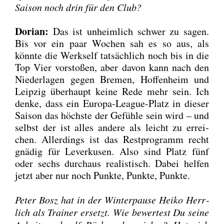
Sai­son noch drin für den Club?
Dori­an:
Das ist unheim­lich schwer zu sagen.
Bis vor ein paar Wochen sah es so aus, als
könn­te die Werks­elf tat­säch­lich noch bis in die
Top Vier vor­sto­ßen, aber davon kann nach den
Nie­der­la­gen gegen Bre­men, Hof­fen­heim und
Leip­zig über­haupt kei­ne Rede mehr sein. Ich
den­ke, dass ein Euro­pa-League-Platz in die­ser
Sai­son das höchs­te der Gefüh­le sein wird – und
selbst der ist alles ande­re als leicht zu errei­
chen. Aller­dings ist das Rest­pro­gramm recht
gnä­dig für Lever­ku­sen. Also sind Platz fünf
oder sechs durch­aus rea­lis­tisch. Dabei hel­fen
jetzt aber nur noch Punk­te, Punk­te, Punk­te.
Peter Bosz hat in der Win­ter­pau­se Hei­ko Herr­
lich als Trai­ner ersetzt. Wie bewer­test Du sei­ne