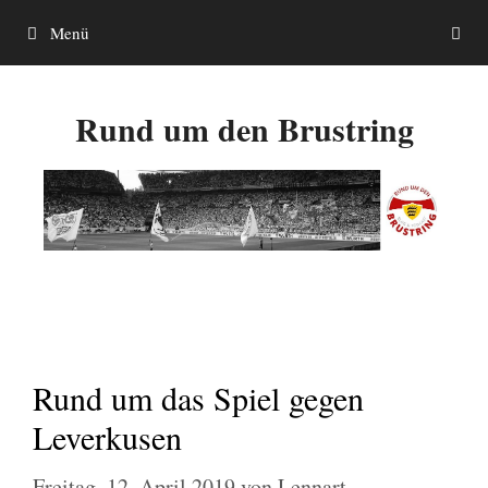
Zum
Menü
Inhalt
springen
Rund um den Brustring
Rund um das Spiel gegen
Leverkusen
Freitag, 12. April 2019
von
Lennart