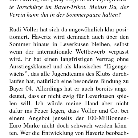
te Tor­schüt­ze im Bay­er-Tri­kot. Meinst Du, der
Ver­ein kann ihn in der Som­mer­pau­se hal­ten?
Rudi Völ­ler hat sich da unge­wöhn­lich klar posi­
tio­niert. Havertz wird dem­nach auch über den
Som­mer hin­aus in Lever­ku­sen blei­ben, selbst
wenn der inter­na­tio­na­le Wett­be­werb ver­passt
wird. Er hat einen lang­fris­ti­gen Ver­trag ohne
Aus­stiegs­klau­sel und als klas­si­sches “Eigen­ge­
wächs”, das alle Jugend­teams des Klubs durch­
lau­fen hat, natür­lich eine beson­de­re Bin­dung zu
Bay­er 04. Aller­dings hat er auch bereits ange­
deu­tet, dass er nicht ewig für Lever­ku­sen spie­
len will. Ich wür­de mei­ne Hand aber nicht
dafür ins Feu­er legen, dass Völ­ler und Co. bei
einem Ange­bot jen­seits der 100-Mil­lionnen-
Euro-Mar­ke nicht doch schwach wer­den könn­
ten. Wer die Ent­wick­lung von Havertz beob­ach­