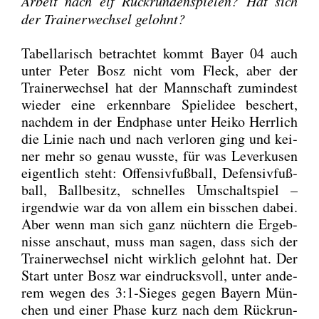
Arbeit nach elf Rück­run­den­spie­len? Hat sich
der Trai­ner­wech­sel gelohnt?
Tabel­la­risch betrach­tet kommt Bay­er 04 auch
unter Peter Bosz nicht vom Fleck, aber der
Trai­ner­wech­sel hat der Mann­schaft zumin­dest
wie­der eine erkenn­ba­re Spiel­idee beschert,
nach­dem in der End­pha­se unter Hei­ko Herr­lich
die Linie nach und nach ver­lo­ren ging und kei­
ner mehr so genau wuss­te, für was Lever­ku­sen
eigent­lich steht: Offen­siv­fuß­ball, Defen­siv­fuß­
ball, Ball­be­sitz, schnel­les Umschalt­spiel –
irgend­wie war da von allem ein biss­chen dabei.
Aber wenn man sich ganz nüch­tern die Ergeb­
nis­se anschaut, muss man sagen, dass sich der
Trai­ner­wech­sel nicht wirk­lich gelohnt hat. Der
Start unter Bosz war ein­drucks­voll, unter ande­
rem wegen des 3:1‑Sieges gegen Bay­ern Mün­
chen und einer Pha­se kurz nach dem Rück­run­