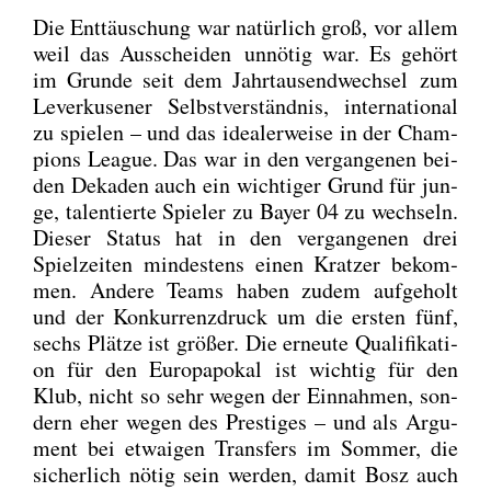
Die Ent­täu­schung war natür­lich groß, vor allem
weil das Aus­schei­den unnö­tig war. Es gehört
im Grun­de seit dem Jahr­tau­send­wech­sel zum
Lever­ku­se­ner Selbst­ver­ständ­nis, inter­na­tio­nal
zu spie­len – und das idea­ler­wei­se in der Cham­
pi­ons League. Das war in den ver­gan­ge­nen bei­
den Deka­den auch ein wich­ti­ger Grund für jun­
ge, talen­tier­te Spie­ler zu Bay­er 04 zu wech­seln.
Die­ser Sta­tus hat in den ver­gan­ge­nen drei
Spiel­zei­ten min­des­tens einen Krat­zer bekom­
men. Ande­re Teams haben zudem auf­ge­holt
und der Kon­kur­renz­druck um die ers­ten fünf,
sechs Plät­ze ist grö­ßer. Die erneu­te Qua­li­fi­ka­ti­
on für den Euro­pa­po­kal ist wich­tig für den
Klub, nicht so sehr wegen der Ein­nah­men, son­
dern eher wegen des Pres­ti­ges – und als Argu­
ment bei etwa­igen Trans­fers im Som­mer, die
sicher­lich nötig sein wer­den, damit Bosz auch