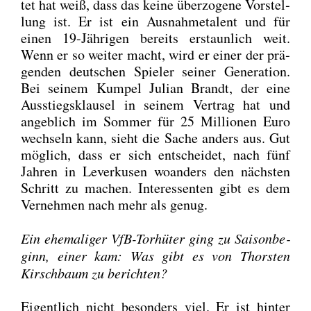
tet hat weiß, dass das kei­ne über­zo­ge­ne Vor­stel­
lung ist. Er ist ein Aus­nah­me­ta­lent und für
einen 19-Jäh­ri­gen bereits erstaun­lich weit.
Wenn er so wei­ter macht, wird er einer der prä­
gen­den deut­schen Spie­ler sei­ner Gene­ra­ti­on.
Bei sei­nem Kum­pel Juli­an Brandt, der eine
Aus­stiegs­klau­sel in sei­nem Ver­trag hat und
angeb­lich im Som­mer für 25 Mil­lio­nen Euro
wech­seln kann, sieht die Sache anders aus. Gut
mög­lich, dass er sich ent­schei­det, nach fünf
Jah­ren in Lever­ku­sen woan­ders den nächs­ten
Schritt zu machen. Inter­es­sen­ten gibt es dem
Ver­neh­men nach mehr als genug.
Ein ehe­ma­li­ger VfB-Tor­hü­ter ging zu Sai­son­be­
ginn, einer kam: Was gibt es von Thors­ten
Kirsch­baum zu berich­ten?
Eigent­lich nicht beson­ders viel. Er ist hin­ter