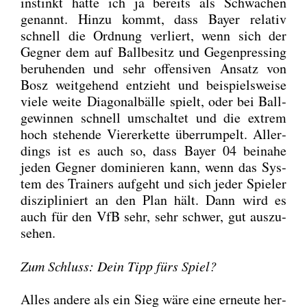
instinkt hat­te ich ja bereits als Schwä­chen
genannt. Hin­zu kommt, dass Bay­er rela­tiv
schnell die Ord­nung ver­liert, wenn sich der
Geg­ner dem auf Ball­be­sitz und Gegen­pres­sing
beru­hen­den und sehr offen­si­ven Ansatz von
Bosz weit­ge­hend ent­zieht und bei­spiels­wei­se
vie­le wei­te Dia­go­nal­bäl­le spielt, oder bei Ball­
ge­win­nen schnell umschal­tet und die extrem
hoch ste­hen­de Vie­rer­ket­te über­rum­pelt. Aller­
dings ist es auch so, dass Bay­er 04 bei­na­he
jeden Geg­ner domi­nie­ren kann, wenn das Sys­
tem des Trai­ners auf­geht und sich jeder Spie­ler
dis­zi­pli­niert an den Plan hält. Dann wird es
auch für den VfB sehr, sehr schwer, gut aus­zu­
se­hen.
Zum Schluss: Dein Tipp fürs Spiel?
Alles ande­re als ein Sieg wäre eine erneu­te her­