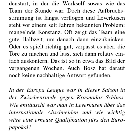
den­start, in der die Werks­elf sowas wie das
Team der Stun­de war. Doch die­se Auf­bruchs­
stim­mung ist längst ver­flo­gen und Lever­ku­sen
steht vor einem seit Jah­ren bekann­ten Pro­blem:
man­geln­de Kon­stanz. Oft zeigt das Team eine
gute Halb­zeit, um danach dann ein­zu­kni­cken.
Oder es spielt rich­tig gut, ver­passt es aber, die
Tore zu machen und lässt sich dann rela­tiv ein­
fach aus­kon­tern. Das ist so in etwa das Bild der
ver­gan­ge­nen Wochen. Auch Bosz hat dar­auf
noch kei­ne nach­hal­ti­ge Ant­wort gefun­den.
In der Euro­pa League war in die­ser Sai­son in
der Zwi­schen­run­de gegen Kras­no­dar Schluss.
Wie ent­täuscht war man in Lever­ku­sen über das
inter­na­tio­na­le Abschnei­den und wie wich­tig
wäre eine erneu­te Qua­li­fi­ka­ti­on fürs den Euro­
pa­po­kal?