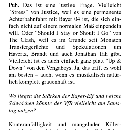
Puh. Das ist eine lus­ti­ge Fra­ge. Viel­leicht
“Stress” von Jus­ti­ce, weil es eine per­ma­nen­te
Ach­ter­bahn­fahrt mit Bay­er 04 ist, die sich ein­
fach nicht auf einem nor­ma­len Maß ein­pen­deln
will. Oder “Should I Stay or Shoult I Go” von
The Clash, weil es im Grun­de seit Mona­ten
Trans­fer­ge­rüch­te und Spe­ku­la­tio­nen um
Havertz, Brandt und auch Jona­than Tah gibt.
Viel­leicht ist es auch ein­fach ganz platt “Up &
Down” von den Ven­ga­boys. Ja, das trifft es wohl
am bes­ten – auch, wenn es musi­ka­lisch natür­
lich kom­plett grau­en­haft ist.
Wo lie­gen die Stär­ken der Bay­er-Elf und wel­che
Schwä­chen könn­te der VfB viel­leicht am Sams­
tag nut­zen?
Kon­ter­an­fäl­lig­keit und man­geln­der Kil­ler­