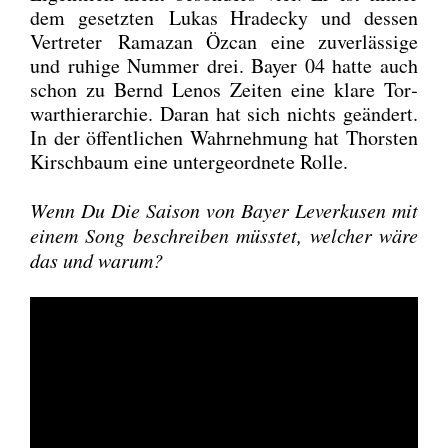
dem gesetz­ten Lukas Hra­de­cky und des­sen
Ver­tre­ter Rama­zan Özcan eine zuver­läs­si­ge
und ruhi­ge Num­mer drei. Bay­er 04 hat­te auch
schon zu Bernd Lenos Zei­ten eine kla­re Tor­
wart­hier­ar­chie. Dar­an hat sich nichts geän­dert.
In der öffent­li­chen Wahr­neh­mung hat Thors­ten
Kirsch­baum eine unter­ge­ord­ne­te Rol­le.
Wenn Du Die Sai­son von Bay­er Lever­ku­sen mit
einem Song beschrei­ben müss­tet, wel­cher wäre
das und war­um?