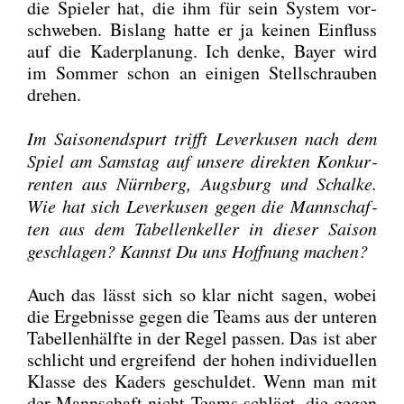
die Spie­ler hat, die ihm für sein Sys­tem vor­
schwe­ben. Bis­lang hat­te er ja kei­nen Ein­fluss
auf die Kader­pla­nung. Ich den­ke, Bay­er wird
im Som­mer schon an eini­gen Stell­schrau­ben
dre­hen.
Im Sai­son­end­spurt trifft Lever­ku­sen nach dem
Spiel am Sams­tag auf unse­re direk­ten Kon­kur­
ren­ten aus Nürn­berg, Augs­burg und Schal­ke.
Wie hat sich Lever­ku­sen gegen die Mann­schaf­
ten aus dem Tabel­len­kel­ler in die­ser Sai­son
geschla­gen? Kannst Du uns Hoff­nung machen?
Auch das lässt sich so klar nicht sagen, wobei
die Ergeb­nis­se gegen die Teams aus der unte­ren
Tabel­len­hälf­te in der Regel pas­sen. Das ist aber
schlicht und ergrei­fend der hohen indi­vi­du­el­len
Klas­se des Kaders geschul­det. Wenn man mit
der Mann­schaft nicht Teams schlägt, die gegen