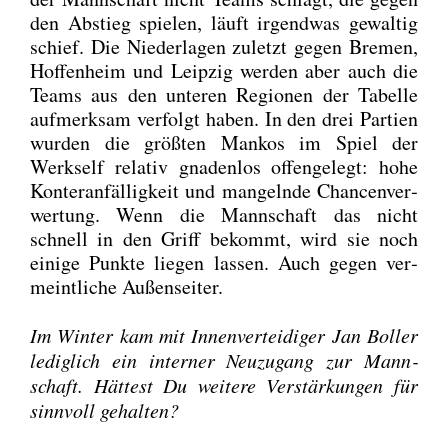
den Abstieg spie­len, läuft irgend­was gewal­tig
schief. Die Nie­der­la­gen zuletzt gegen Bre­men,
Hof­fen­heim und Leip­zig wer­den aber auch die
Teams aus den unte­ren Regio­nen der Tabel­le
auf­merk­sam ver­folgt haben. In den drei Par­tien
wur­den die größ­ten Man­kos im Spiel der
Werks­elf rela­tiv gna­den­los offen­ge­legt: hohe
Kon­ter­an­fäl­lig­keit und man­geln­de Chan­cen­ver­
wer­tung. Wenn die Mann­schaft das nicht
schnell in den Griff bekommt, wird sie noch
eini­ge Punk­te lie­gen las­sen. Auch gegen ver­
meint­li­che Außen­sei­ter.
Im Win­ter kam mit Innen­ver­tei­di­ger Jan Bol­ler
ledig­lich ein inter­ner Neu­zu­gang zur Mann­
schaft. Hät­test Du wei­te­re Ver­stär­kun­gen für
sinn­voll gehal­ten?