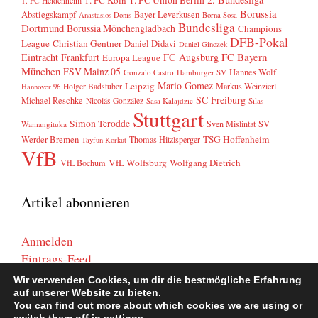
1. FC Heidenheim
Borussia
Abstiegskampf
Bayer Leverkusen
Anastasios Donis
Borna Sosa
Bundesliga
Dortmund
Borussia Mönchengladbach
Champions
DFB-Pokal
League
Christian Gentner
Daniel Didavi
Daniel Ginczek
FC Bayern
Eintracht Frankfurt
FC Augsburg
Europa League
München
FSV Mainz 05
Hannes Wolf
Gonzalo Castro
Hamburger SV
Mario Gomez
Leipzig
Markus Weinzierl
Holger Badstuber
Hannover 96
SC Freiburg
Michael Reschke
Nicolás González
Sasa Kalajdzic
Silas
Stuttgart
Simon Terodde
SV
Sven Mislintat
Wamangituka
Werder Bremen
TSG Hoffenheim
Thomas Hitzlsperger
Tayfun Korkut
VfB
VfL Wolfsburg
Wolfgang Dietrich
VfL Bochum
Artikel abonnieren
Anmelden
Eintrags-Feed
Kommentar-Feed
Wir verwenden Cookies, um dir die bestmögliche Erfahrung
WordPress.org
auf unserer Website zu bieten.
You can find out more about which cookies we are using or