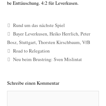
be Ent­täu­schung. 4:2 für Lever­ku­sen.
Kategorien
Rund um das nächste Spiel
Schlagwörter
Bayer Leverkusen
,
Heiko Herrlich
,
Peter
Bosz
,
Stuttgart
,
Thorsten Kirschbaum
,
VfB
Road to Relegation
Neu beim Brustring: Sven Mislintat
Schreibe einen Kommentar
Kommentar