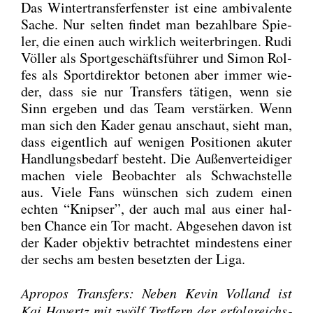
Das Win­ter­trans­fer­fens­ter ist eine ambi­va­len­te
Sache. Nur sel­ten fin­det man bezahl­ba­re Spie­
ler, die einen auch wirk­lich wei­ter­brin­gen. Rudi
Völ­ler als Sport­ge­schäfts­füh­rer und Simon Rol­
fes als Sport­di­rek­tor beto­nen aber immer wie­
der, dass sie nur Trans­fers täti­gen, wenn sie
Sinn erge­ben und das Team ver­stär­ken. Wenn
man sich den Kader genau anschaut, sieht man,
dass eigent­lich auf weni­gen Posi­tio­nen aku­ter
Hand­lungs­be­darf besteht. Die Außen­ver­tei­di­ger
machen vie­le Beob­ach­ter als Schwach­stel­le
aus. Vie­le Fans wün­schen sich zudem einen
ech­ten “Knip­ser”, der auch mal aus einer hal­
ben Chan­ce ein Tor macht. Abge­se­hen davon ist
der Kader objek­tiv betrach­tet min­des­tens einer
der sechs am bes­ten besetz­ten der Liga.
Apro­pos Trans­fers: Neben Kevin Voll­and ist
Kai Havertz mit zwölf Tref­fern der erfolg­reichs­