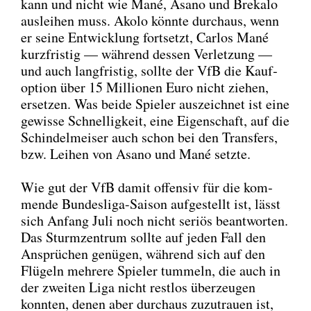
kann und nicht wie Mané, Asa­no und Bre­ka­lo
aus­lei­hen muss. Ako­lo könn­te durch­aus, wenn
er sei­ne Ent­wick­lung fort­setzt, Car­los Mané
kurz­fris­tig — wäh­rend des­sen Ver­let­zung —
und auch lang­fris­tig, soll­te der VfB die Kauf­
op­ti­on über 15 Mil­lio­nen Euro nicht zie­hen,
erset­zen. Was bei­de Spie­ler aus­zeich­net ist eine
gewis­se Schnel­lig­keit, eine Eigen­schaft, auf die
Schin­del­mei­ser auch schon bei den Trans­fers,
bzw. Lei­hen von Asa­no und Mané setz­te.
Wie gut der VfB damit offen­siv für die kom­
men­de Bun­des­li­ga-Sai­son auf­ge­stellt ist, lässt
sich Anfang Juli noch nicht seri­ös beant­wor­ten.
Das Sturm­zen­trum soll­te auf jeden Fall den
Ansprü­chen genü­gen, wäh­rend sich auf den
Flü­geln meh­re­re Spie­ler tum­meln, die auch in
der zwei­ten Liga nicht rest­los über­zeu­gen
konn­ten, denen aber durch­aus zuzu­trau­en ist,