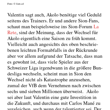
Foto: © foot.cd
Valen­tin sagt auch, Ako­lo benö­ti­ge viel Geduld
sei­tens des Trai­ners. Er und ande­re Sion-Fans,
schaut man bei­spiels­wei­se ins Sion-Forum
La
Rete
, sind der Mei­nung, dass der Wech­sel für
Ako­lo eigent­lich eine Sai­son zu früh kommt.
Viel­leicht auch ange­sichts des oben beschrie­
be­nen leich­ten Form­ab­falls in der Rück­run­de
aber vor allem auf­grund der Tat­sa­che, dass man
es gewohnt ist, dass vie­le Spie­ler aus der
Schwei­zer Liga irgend­wann in die grö­ße­re Bun­
des­li­ga wech­seln, scheint man in Sion den
Wech­sel nicht als Kata­stro­phe anzu­se­hen,
zumal der VfB dem Ver­neh­men nach zwi­schen
sechs und sie­ben Mil­lio­nen über­weist. Ako­lo
sei aber laut Valen­tin eine gute Inves­ti­ti­on in
die Zukunft, und durch­aus mit Car­los Mané zu
ver­glei­chen, auch wenn der talen­tier­ter sei. Der