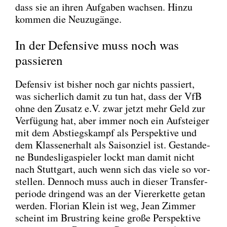
dass sie an ihren Auf­ga­ben wach­sen. Hin­zu
kom­men die Neu­zu­gän­ge.
In der Defensive muss noch was
passieren
Defen­siv ist bis­her noch gar nichts pas­siert,
was sicher­lich damit zu tun hat, dass der VfB
ohne den Zusatz e.V. zwar jetzt mehr Geld zur
Ver­fü­gung hat, aber immer noch ein Auf­stei­ger
mit dem Abstiegs­kampf als Per­spek­ti­ve und
dem Klas­sen­er­halt als Sai­son­ziel ist. Gestan­de­
ne Bun­des­li­ga­spie­ler lockt man damit nicht
nach Stutt­gart, auch wenn sich das vie­le so vor­
stel­len. Den­noch muss auch in die­ser Trans­fer­
pe­ri­ode drin­gend was an der Vie­rer­ket­te getan
wer­den. Flo­ri­an Klein ist weg, Jean Zim­mer
scheint im Brust­ring kei­ne gro­ße Per­spek­ti­ve