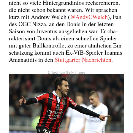
nicht so vie­le Hin­ter­grund­in­fos recher­chie­ren,
die nicht schon bekannt waren. Wir spra­chen
kurz mit Andrew Welch (
@AndyCWelch
), Fan
des OGC Niz­za, an den Donis in der letz­ten
Sai­son von Juven­tus aus­ge­lie­hen war. Er cha­
rak­te­ri­siert Donis als einen schnel­len Spie­ler
mit guter Ball­kon­trol­le, zu einer ähn­li­chen Ein­
schät­zung kommt auch Ex-VfB-Spie­ler Ioan­nis
Amana­t­i­dis in den
Stutt­gar­ter Nach­rich­ten
.
Embed from Get­ty Images