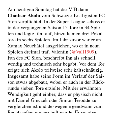
Am heu­ti­gen Sonn­tag hat der VfB dann
Chadrac Ako­lo
vom Schwei­zer Erst­li­gis­ten FC
Sion ver­pflich­tet. In der Super League schoss er
in der ver­gan­ge­nen Sai­son 15 Tore in 34 Spie­
len und leg­te fünf auf, hin­zu kamen drei Pokal­
to­re in sechs Spie­len. Im Jahr zuvor war er an
Xamax Neu­châ­tel aus­ge­lie­hen, wo er in neun
Spie­len drei­mal traf. Valen­tin (
@Vali1909
),
Fan des FC Sion, beschreibt ihn als schnell,
wen­dig und tech­nisch sehr begabt. Vor dem Tor
zeig­te sich Ako­lo teil­wei­se sehr kalt­schnäu­zig.
Ins­ge­samt habe sei­ne Form im Ver­lauf der Sai­
son etwas abge­baut, wobei er auch in der Rück­
run­de sie­ben Tore erziel­te. Mit der erwähn­ten
Wen­dig­keit geht ein­her, dass er phy­sisch nicht
mit Dani­el Gin­c­zek oder Simon Terod­de zu
ver­glei­chen ist und des­we­gen irgend­wann zum
Rechts­au­ßen umge­schult wur­de. Er sei aber