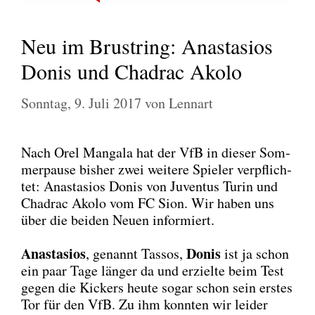
Neu im Brustring: Anastasios
Donis und Chadrac Akolo
Sonntag, 9. Juli 2017
von
Lennart
Nach Orel Manga­la hat der VfB in die­ser Som­
mer­pau­se bis­her zwei wei­te­re Spie­ler ver­pflich­
tet: Ana­sta­si­os Donis von Juven­tus Turin und
Chadrac Ako­lo vom FC Sion. Wir haben uns
über die bei­den Neu­en infor­miert.
Ana­sta­si­os
Donis
, genannt Tas­sos,
ist ja schon
ein paar Tage län­ger da und erziel­te beim Test
gegen die Kickers heu­te sogar schon sein ers­tes
Tor für den VfB. Zu ihm konn­ten wir lei­der