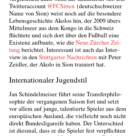
Twit­ter­ac­count
@FCSitten
(deutsch­schwei­zer
Name von Sion) weist noch auf die beson­de­re
Lebens­ge­schich­te Ako­los hin, der 2009 übers
Mit­tel­meer aus dem Kon­go in die Schweiz
flüch­te­te und sich dort über den Fuß­ball eine
Exis­tenz auf­bau­te, wie die
Neue Zür­cher Zei­
tung
berich­tet. Inter­es­sant ist auch das Inter­
view in den
Stutt­gar­ter Nach­rich­ten
mit Peter
Zeid­ler, der Ako­lo in Sion trai­niert hat.
Internationaler Jugendstil
Jan Schin­del­mei­ser führt sei­ne Trans­fer­phi­lo­
so­phie der ver­gan­ge­nen Sai­son fort und setzt
vor allem auf jun­ge, talen­tier­te Spie­ler aus dem
euro­päi­schen Aus­land, die viel­leicht noch nicht
direkt Bun­des­li­ga­rei­fe haben. Der Unter­schied
ist dies­mal, dass er die Spie­ler fest ver­pflich­ten