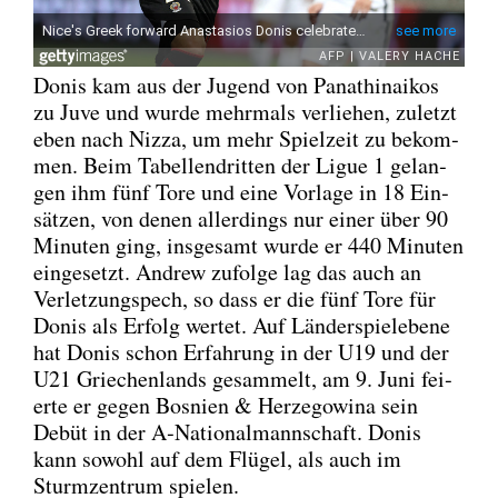
Donis kam aus der Jugend von Pan­athi­nai­kos
zu Juve und wur­de mehr­mals ver­lie­hen, zuletzt
eben nach Niz­za, um mehr Spiel­zeit zu bekom­
men. Beim Tabel­len­drit­ten der Ligue 1 gelan­
gen ihm fünf Tore und eine Vor­la­ge in 18 Ein­
sät­zen, von denen aller­dings nur einer über 90
Minu­ten ging, ins­ge­samt wur­de er 440 Minu­ten
ein­ge­setzt. Andrew zufol­ge lag das auch an
Ver­let­zungs­pech, so dass er die fünf Tore für
Donis als Erfolg wer­tet. Auf Län­der­spiel­ebe­ne
hat Donis schon Erfah­rung in der U19 und der
U21 Grie­chen­lands gesam­melt, am 9. Juni fei­
er­te er gegen Bos­ni­en & Her­ze­go­wi­na sein
Debüt in der A‑Nationalmannschaft. Donis
kann sowohl auf dem Flü­gel, als auch im
Sturm­zen­trum spie­len.