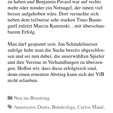
zu haben und Ben­ja­min Pavard war auf rechts
mehr oder min­der ein Not­na­gel, der innen viel
bes­ser auf­ge­ho­ben wäre. Dort ver­such­te sich
neben dem teil­wei­se sehr star­ken Timo Baum­
gartl zuletzt Mar­cin Kaminski…mit über­schau­
ba­rem Erfolg.
Man darf gespannt sein. Jan Schin­del­mei­ser
zufol­ge habe man die Suche bereits abge­schlos­
sen und sei nun dabei, die aus­er­wähl­ten Spie­ler
und ihre Ver­ei­ne in Ver­hand­lun­gen zu über­zeu­
gen. Hof­fen wir, dass die­se erfolg­reich sind,
denn einen erneu­ten Abstieg kann sich der VfB
nicht erlau­ben.
Kategorien
Neu im Brustring
Schlagwörter
Anastasios Donis
,
Bundesliga
,
Carlos Mané
,