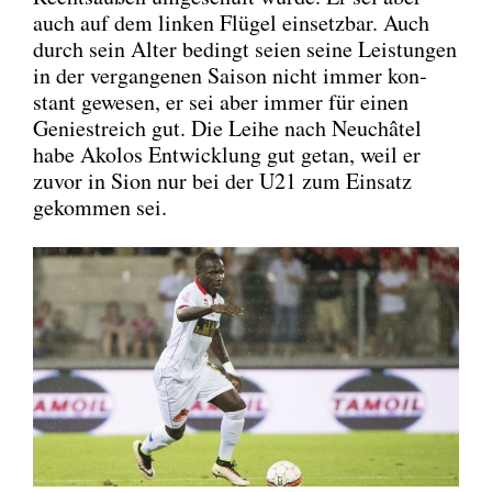
auch auf dem lin­ken Flü­gel ein­setz­bar. Auch
durch sein Alter bedingt sei­en sei­ne Leis­tun­gen
in der ver­gan­ge­nen Sai­son nicht immer kon­
stant gewe­sen, er sei aber immer für einen
Genie­streich gut. Die Lei­he nach Neu­châ­tel
habe Ako­los Ent­wick­lung gut getan, weil er
zuvor in Sion nur bei der U21 zum Ein­satz
gekom­men sei.