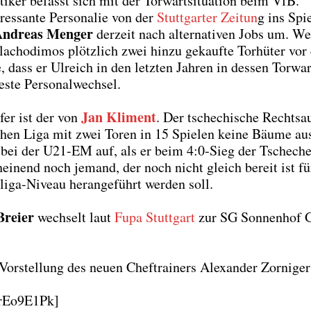
ti­ker befasst sich mit der Tor­wart­si­tua­ti­on beim VfB.
es­san­te Per­so­na­lie von der
Stutt­gar­ter Zei­tun
g ins Spi
ndre­as Men­ger
der­zeit nach alter­na­ti­ven Jobs um. W
acho­di­mos plötz­lich zwei hin­zu gekauf­te Tor­hü­ter vor
dass er Ulreich in den letz­ten Jah­ren in des­sen Tor­wart
s­te Per­so­nal­wech­sel.
Jan Kli­ment
­fer ist der von
. Der tsche­chi­sche Rechts­a
­schen Liga mit zwei Toren in 15 Spie­len kei­ne Bäu­me aus­
aber bei der U21-EM auf, als er beim 4:0‑Sieg der Tsche­ch
chei­nend noch jemand, der noch nicht gleich bereit ist fü
li­ga-Niveau her­an­ge­führt wer­den soll.
Brei­er
wech­selt laut
Fupa Stutt­gart
zur SG Son­nen­hof 
 Vor­stel­lung des neu­en Chef­trai­ners Alex­an­der Zor­ni­ger
ErEo9E1Pk]