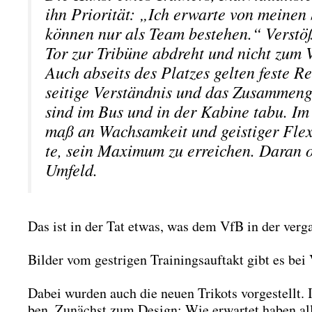
ihn Prio­ri­tät: „Ich erwar­te von mei­ne
kön­nen nur als Team bestehen.“ Ver­stö
Tor zur Tri­bü­ne abdreht und nicht zum V
Auch abseits des Plat­zes gel­ten fes­te 
sei­ti­ge Ver­ständ­nis und das Zusam­men­g
sind im Bus und in der Kabi­ne tabu. Im
maß an Wach­sam­keit und geis­ti­ger Fle­xi­
te, sein Maxi­mum zu errei­chen. Dar­an or
Umfeld.
Das ist in der Tat etwas, was dem VfB in der ver­gan
Bil­der vom gest­ri­gen Trai­nings­auf­takt gibt es be
Dabei wur­den auch die neu­en Tri­kots vor­ge­stellt.
ben. Zunächst zum Design: Wie erwar­tet haben alle