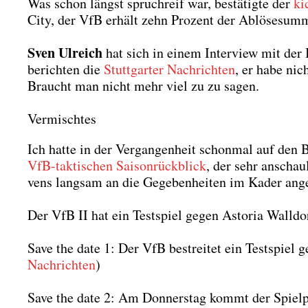
Was schon längst spruch­reif war, bestä­tig­te der
ki
City, der VfB erhält zehn Pro­zent der Ablö­se­sum­m
Sven Ulreich
hat sich in einem Inter­view mit der B
berich­ten die
Stutt­gar­ter Nach­rich­ten
, er habe nic
Braucht man nicht mehr viel zu zu sagen.
Vermischtes
Ich hat­te in der Ver­gan­gen­heit schon­mal auf den
VfB-tak­ti­schen Sai­son­rück­blick
, der sehr anschau­
vens lang­sam an die Gege­ben­hei­ten im Kader ange
Der VfB II hat ein Test­spiel gegen Asto­ria Wall­d
Save the date 1: Der VfB bestrei­tet ein Test­spiel 
Nach­rich­ten
)
Save the date 2: Am Don­ners­tag kommt der Spiel­pl