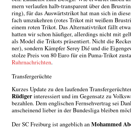
mern ver­lau­fen halb-trans­pa­rent über den Brust­ri
ring), für das Aus­wärts­tri­kot hat man sich in die­s
fach umzu­keh­ren (rotes Tri­kot mit wei­ßem Brust­rin
einem roten Tri­kot. Das Alter­na­tiv­tri­kot fällt 
hat­ten wir schon häu­fi­ger, aller­dings nicht mit g
als Model die Tri­kots prä­sen­tiert. Nicht die Rec
ner), son­dern Kämp­fer Serey Dié und die Eigen­g
stol­ze Preis von 80 Euro für ein Puma-Tri­kot zustan­
Ruhr­nach­rich­ten
.
Transfergerüchte
Kur­zes Update zu den lau­fen­den Trans­fer­ge­rüch­t
Rüdi­ger
inter­es­siert und im Gegen­satz zu Volks­w
bezah­len. Dem eng­li­schen Fern­seh­ver­trag sei Dank
anschei­nend lie­ber in der Bun­des­li­ga blei­ben möch
Moham­med Abd
Der SC Frei­burg ist angeb­lich an