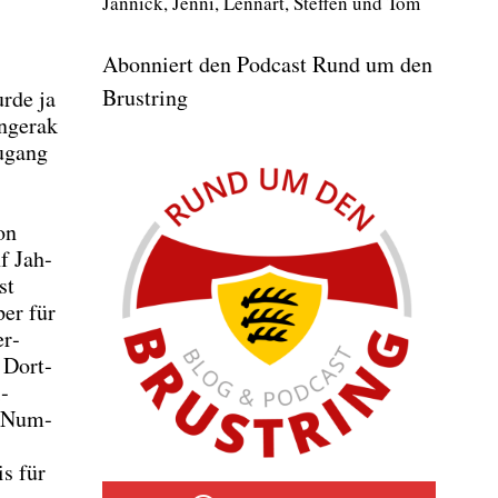
Jan­nick, Jen­ni, Lenn­art, Stef­fen und Tom
Abonniert den Podcast Rund um den
Brustring
r­de ja
­ge­rak
u­gang
on
nf Jah­
st
per für
er­
n Dort­
­
s Num­
is für