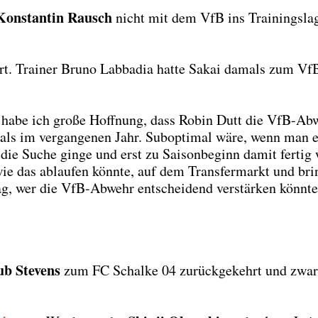
Kon­stan­tin Rausch
nicht mit dem VfB ins Trai­nings­la­
iert. Trai­ner Bru­no Lab­ba­dia hat­te Sakai damals zum Vf
n, habe ich gro­ße Hoff­nung, dass Robin Dutt die VfB-Ab
 als im ver­gan­ge­nen Jahr. Sub­op­ti­mal wäre, wenn man e
ie Suche gin­ge und erst zu Sai­son­be­ginn damit fer­tig
, wie das ablau­fen könn­te, auf dem Trans­fer­markt und bri
ag, wer die VfB-Abwehr ent­schei­dend ver­stär­ken könn­t
b Ste­vens
zum FC Schal­ke 04 zurück­ge­kehrt und zwar