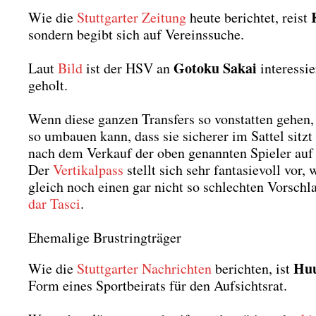
Wie die
Stutt­gar­ter Zei­tung
heu­te berich­tet, reist
son­dern begibt sich auf Ver­eins­su­che.
Goto­ku Sakai
Laut
Bild
ist der HSV an
inter­es­s
geholt.
Wenn die­se gan­zen Trans­fers so von­stat­ten gehe
so umbau­en kann, dass sie siche­rer im Sat­tel sitzt
nach dem Ver­kauf der oben genann­ten Spie­ler auf d
Der
Ver­ti­kal­pass
stellt sich sehr fan­ta­sie­voll vor
gleich noch einen gar nicht so schlech­ten Vor­schl
dar Tasci
.
Ehemalige Brustringträger
Huu
Wie die
Stutt­gar­ter Nach­rich­ten
berich­ten, ist
Form eines Sport­bei­rats für den Auf­sichts­rat.