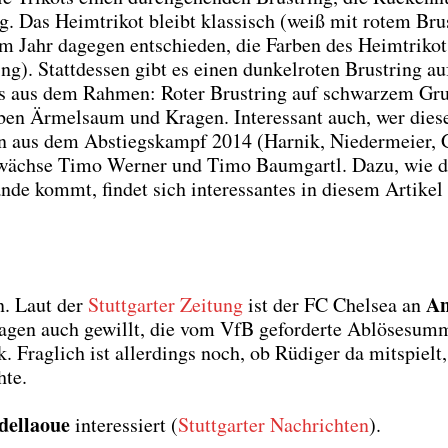
ng. Das Heim­tri­kot bleibt klas­sisch (weiß mit rotem Bru
em Jahr dage­gen ent­schie­den, die Far­ben des Heim­tri­kot
g). Statt­des­sen gibt es einen dun­kel­ro­ten Brust­ring au
etwas aus dem Rah­men: Roter Brust­ring auf schwar­zem Gr
el­ben Ärmel­saum und Kra­gen. Inter­es­sant auch, wer die­s
ken aus dem Abstiegs­kampf 2014 (Har­nik, Nie­der­mei­er, 
e­wäch­se Timo Wer­ner und Timo Baum­gartl. Dazu, wie d
de kommt, fin­det sich inter­es­san­tes in die­sem Arti­kel
An
en. Laut der
Stutt­gar­ter Zei­tung
ist der FC Chel­sea an
a­gen auch gewillt, die vom VfB gefor­der­te Ablö­se­sum­
. Frag­lich ist aller­dings noch, ob Rüdi­ger da mit­spielt,
­te.
el­laoue
inter­es­siert (
Stutt­gar­ter Nach­rich­ten
).