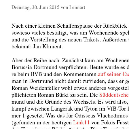
Dienstag, 30. Juni 2015
von
Lennart
Nach einer klei­nen Schaf­fens­pau­se der Rück­blick a
sowie­so vie­les bestä­tigt, was am Wochen­en­de spe­
und die Vor­stel­lung des neu­en Tri­kots. Außer­dem 
bekannt: Jan Kli­ment.
Aber der Rei­he nach. Zunächst kam am Wochen­en­
Borus­sia Dort­mund ver­pflich­ten. Heu­te wur­de es 
re beim BVB und den Kom­men­ta­ren
auf sei­ner Fa
man in Dort­mund nicht damit zufrie­den, dass er geht
Roman Wei­den­fel­ler wohl etwas ande­res vor­ge­ste
pflich­te­ten Roman Bür­ki zu sein. Die
Süd­deut­sche
mund und die Grün­de des Wech­sels. Es wird also, s
kampf zwi­schen Lan­ge­rak und Tyton im VfB-Tor ko
mer 1 gesetzt. Was das für Odis­se­as Vlacho­di­mo
(gefun­den in der heu­ti­gen
Link11
von Fokus Fuss­ba