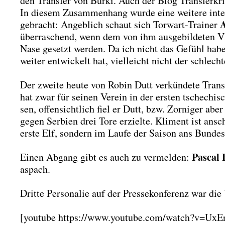
den Trans­fer von Bür­ki. Auch der Blog Trans­fer­kri­
In die­sem Zusam­men­hang wur­de eine wei­te­re inter­
A
gebracht: Angeb­lich schaut sich Tor­wart-Trai­ner
über­ra­schend, wenn dem von ihm aus­ge­bil­de­ten Vl
Nase gesetzt wer­den. Da ich nicht das Gefühl habe, 
wei­ter ent­wi­ckelt hat, viel­leicht nicht der schlech­te
Der zwei­te heu­te von Robin Dutt ver­kün­de­te Trans
hat zwar für sei­nen Ver­ein in der ers­ten tsche­chi
sen, offen­sicht­lich fiel er Dutt, bzw. Zor­ni­ger 
gegen Ser­bi­en drei Tore erziel­te. Kli­ment ist ans
ers­te Elf, son­dern im Lau­fe der Sai­son ans Bun­des­
Pas­cal 
Einen Abgang gibt es auch zu ver­mel­den:
as­pach.
Drit­te Per­so­na­lie auf der Pres­se­kon­fe­renz war die
[you­tube https://www.youtube.com/watch?v=Ux