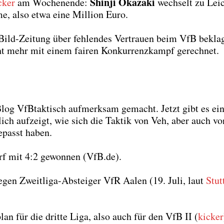
Shin­ji Oka­za­ki
cker
am Wochen­en­de:
wech­selt zu Lei­c
e, also etwa eine Mil­li­on Euro.
ild-Zei­tung über feh­len­des Ver­trau­en beim VfB beklag
ht mehr mit einem fai­ren Kon­kur­renz­kampf gerech­net.
 Blog VfBtak­tisch auf­merk­sam gemacht. Jetzt gibt es ei
lich auf­zeigt, wie sich die Tak­tik von Veh, aber auch vo
­passt haben.
orf mit 4:2 gewon­nen (VfB.de).
gegen Zweit­li­ga-Abstei­ger VfR Aalen (19. Juli, laut
Stutt
an für die drit­te Liga, also auch für den VfB II (
kicker