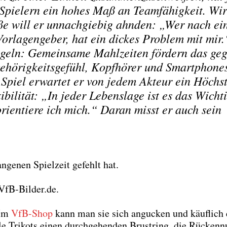
n Spie­lern ein hohes Maß an Team­fä­hig­keit. Wir
­ße will er unnach­gie­big ahn­den: „Wer nach e
or­la­gen­ge­ber, hat ein dickes Pro­blem mit mir.
Regeln: Gemein­sa­me Mahl­zei­ten för­dern das ge
e­hö­rig­keits­ge­fühl, Kopf­hö­rer und Smart­phone
 Spiel erwar­tet er von jedem Akteur ein Höchst
bi­li­tät: „In jeder Lebens­la­ge ist es das Wich­t
i­en­tie­re ich mich.“ Dar­an misst er auch sein
­ge­nen Spiel­zeit gefehlt hat.
i VfB-Bilder.de.
 Im
VfB-Shop
kann man sie sich angu­cken und käuf­lich
 Tri­kots einen durch­ge­hen­den Brust­ring, die Rücken­