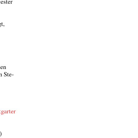
es­ter
t,
nen
n Ste­
­gar­ter
)