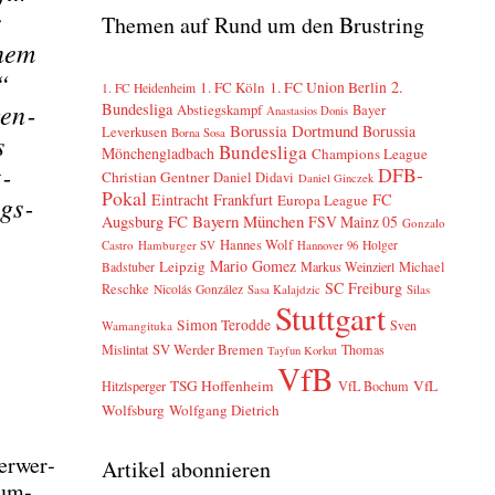
Themen auf Rund um den Brustring
inem
“
2.
1. FC Köln
1. FC Union Berlin
1. FC Heidenheim
gen­
Bundesliga
Abstiegskampf
Bayer
Anastasios Donis
Borussia Dortmund
Borussia
Leverkusen
Borna Sosa
s
Bundesliga
Mönchengladbach
Champions League
­
DFB-
Christian Gentner
Daniel Didavi
Daniel Ginczek
Pokal
Eintracht Frankfurt
FC
igs­
Europa League
FC Bayern München
Augsburg
FSV Mainz 05
Gonzalo
Hannes Wolf
Castro
Hamburger SV
Holger
Hannover 96
Mario Gomez
Leipzig
Markus Weinzierl
Michael
Badstuber
SC Freiburg
Reschke
Nicolás González
Sasa Kalajdzic
Silas
Stuttgart
Simon Terodde
Sven
Wamangituka
SV Werder Bremen
Mislintat
Thomas
Tayfun Korkut
VfB
TSG Hoffenheim
VfL
Hitzlsperger
VfL Bochum
Wolfsburg
Wolfgang Dietrich
 erwer­
Artikel abonnieren
num­