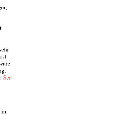
ger,
B
wehr
rst
 wäre.
ngt
e:
Ser­
 in