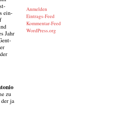
st­
Anmelden
s ein­
Eintrags-Feed
f
Kommentar-Feed
und
WordPress.org
es Jahr
Gent­
er
 der
to­nio
me zu
 der ja