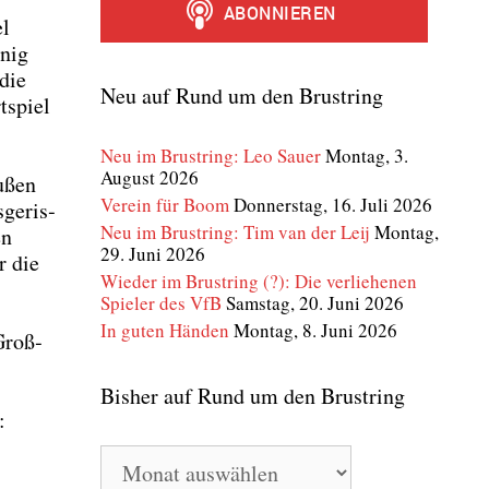
el
enig
 die
Neu auf Rund um den Brustring
­spiel
Neu im Brustring: Leo Sauer
Montag, 3.
August 2026
u­ßen
Verein für Boom
Donnerstag, 16. Juli 2026
ge­ris­
Neu im Brustring: Tim van der Leij
Montag,
en
29. Juni 2026
r die
Wieder im Brustring (?): Die verliehenen
Spieler des VfB
Samstag, 20. Juni 2026
In guten Händen
Montag, 8. Juni 2026
Groß­
Bisher auf Rund um den Brustring
:
Bisher
auf