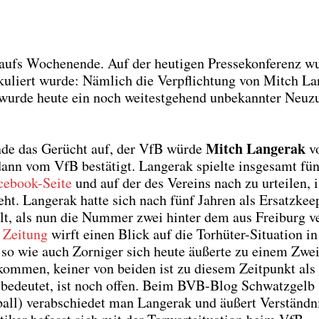
ufs Wochen­en­de. Auf der heu­ti­gen Pres­se­kon­fe­renz wu
ku­liert wur­de: Näm­lich die Ver­pflich­tung von Mitch Lan
wur­de heu­te ein noch wei­test­ge­hend unbe­kann­ter Neu­z
Mitch Lan­ge­rak
de das Gerücht auf, der VfB wür­de
v
dann vom VfB bestä­tigt. Lan­ge­rak spiel­te ins­ge­samt fü
ce­book-Sei­te
und auf der des Ver­eins nach zu urtei­len, i
. Lan­ge­rak hat­te sich nach fünf Jah­ren als Ersatz­kee­
llt, als nun die Num­mer zwei hin­ter dem aus Frei­burg v
 Zei­tung
wirft einen Blick auf die Tor­hü­ter-Situa­ti­on i
o wie auch Zor­ni­ger sich heu­te äußer­te zu einem Zwei
m­men, kei­ner von bei­den ist zu die­sem Zeit­punkt al
s bedeu­tet, ist noch offen. Beim BVB-Blog Schwatz­gelb
ll) ver­ab­schie­det man Lan­ge­rak und äußert Ver­ständ­n