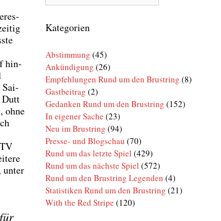
Rund
um
er­es­
den
Kategorien
ei­tig
Brustring
s­te
Abstimmung
(45)
f hin­
Ankündigung
(26)
d
Empfehlungen Rund um den Brustring
(8)
 Sai­
Gastbeitrag
(2)
h Dutt
Gedanken Rund um den Brustring
(152)
n, ohne
In eigener Sache
(23)
ach
Neu im Brustring
(94)
Presse- und Blogschau
(70)
B-TV
Rund um das letzte Spiel
(429)
­te­re
Rund um das nächste Spiel
(572)
, unter
Rund um den Brustring Legenden
(4)
Statistiken Rund um den Brustring
(21)
With the Red Stripe
(120)
 für