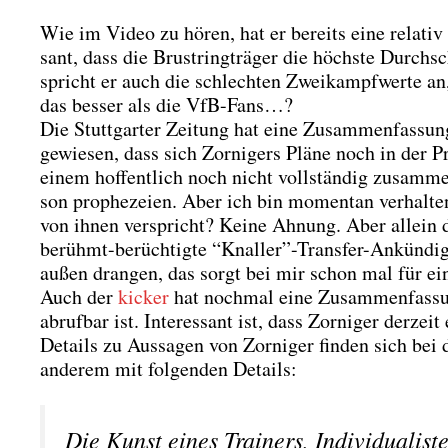
Wie im Video zu hören, hat er bereits eine rela­tiv k
sant, dass die Brust­ring­trä­ger die höchs­te Durch­sc
spricht er auch die schlech­ten Zwei­kampf­wer­te an,
das bes­ser als die VfB-Fans…?
Die Stutt­gar­ter Zei­tung hat eine Zusam­men­fas­sun
ge­wie­sen, dass sich Zor­ni­gers Plä­ne noch in der P
einem hof­fent­lich noch nicht voll­stän­dig zusam­m
son pro­phe­zei­en. Aber ich bin momen­tan ver­hal­te
von ihnen ver­spricht? Kei­ne Ahnung. Aber allein d
berühmt-berüch­tig­te “Knaller”-Transfer-Ankündigu
außen dran­gen, das sorgt bei mir schon mal für ein
Auch der
kicker
hat noch­mal eine Zusam­men­fas­sun
abruf­bar ist. Inter­es­sant ist, dass Zor­ni­ger der­
Details zu Aus­sa­gen von Zor­ni­ger fin­den sich bei
ande­rem mit fol­gen­den Details:
Die Kunst eines Trai­ners, Indi­vi­dua­lis­