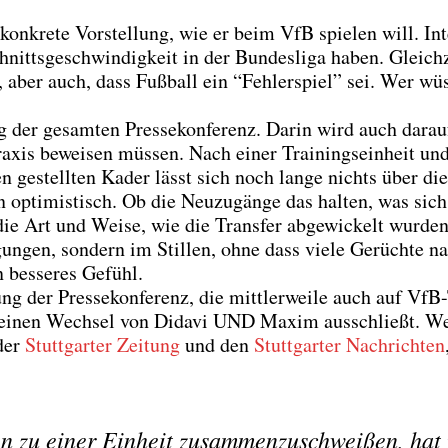
on­kre­te Vor­stel­lung, wie er beim VfB spie­len will. Int
hnitts­ge­schwin­dig­keit in der Bun­des­li­ga haben. Gleich­z
 aber auch, dass Fuß­ball ein “Feh­ler­spiel” sei. Wer wüs
g der gesam­ten Pres­se­kon­fe­renz. Dar­in wird auch dar­au
ra­xis bewei­sen müs­sen. Nach einer Trai­nings­ein­heit un
en gestell­ten Kader lässt sich noch lan­ge nichts über die
n opti­mis­tisch. Ob die Neu­zu­gän­ge das hal­ten, was sic
ie Art und Wei­se, wie die Trans­fer abge­wi­ckelt wur­de
ngen, son­dern im Stil­len, ohne dass vie­le Gerüch­te n
 bes­se­res Gefühl.
g der Pres­se­kon­fe­renz, die mitt­ler­wei­le auch auf Vf
zeit einen Wech­sel von Dida­vi UND Maxim aus­schließt. Wei
 der
Stutt­gar­ter Zei­tung
und den
Stutt­gar­ter Nach­rich­ten
ten zu einer Ein­heit zusam­men­zu­schwei­ßen, hat