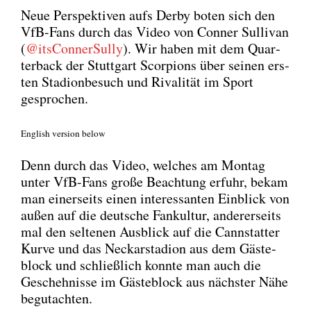
Neue Per­spek­ti­ven aufs Der­by boten sich den
VfB-Fans durch das Video von Con­ner Sul­li­van
(
@itsConnerSully
). Wir haben mit dem Quar­
ter­back der Stutt­gart Scor­pi­ons über sei­nen ers­
ten Sta­di­on­be­such und Riva­li­tät im Sport
gespro­chen.
Eng­lish ver­si­on below
Denn durch das Video, wel­ches am Mon­tag
unter VfB-Fans gro­ße Beach­tung erfuhr, bekam
man einer­seits einen inter­es­san­ten Ein­blick von
außen auf die deut­sche Fan­kul­tur, ande­rer­seits
mal den sel­te­nen Aus­blick auf die Cannstat­ter
Kur­ve und das Neckar­sta­di­on aus dem Gäs­te­
block und schließ­lich konn­te man auch die
Gescheh­nis­se im Gäs­te­block aus nächs­ter Nähe
begut­ach­ten.