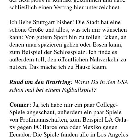
schließ­lich einen Ver­trag hier unter­zeich­net.
Ich lie­be Stutt­gart bis­her! Die Stadt hat eine
schö­ne Grö­ße und alles, was ich mir wün­schen
kann: Von gutem Sport hin zu tol­len Ecken, an
denen man spa­zie­ren gehen oder Essen kann,
zum Bei­spiel der Schloss­platz. Ich fin­de es
außer­dem toll, den öffent­li­chen Nah­ver­kehr zu
nut­zen. Das mache ich zu Hau­se kaum.
Rund um den Brust­ring:
Warst Du in den USA
schon mal bei einem Fuß­ball­spiel?
Con­ner:
Ja, ich habe mir ein paar Col­lege-
Spie­le ange­schaut, außer­dem ein paar Spie­le
von Pro­fi­mann­schaf­ten, zum Bei­spiel LA Gala­
xy gegen FC Bar­ce­lo­na oder Mexi­ko gegen
Ecua­dor. Die Spie­le fan­den alle in Los Ange­les