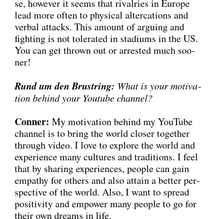
se, howe­ver it seems that rival­ries in Euro­pe
lead more often to phy­si­cal alter­ca­ti­ons and
ver­bal attacks. This amount of arguing and
fight­ing is not tole­ra­ted in sta­di­ums in the US.
You can get thrown out or arres­ted much soo­
ner!
Rund um den Brust­ring:
What is your moti­va­
ti­on behind your You­tube chan­nel?
Con­ner:
My moti­va­ti­on behind my You­Tube
chan­nel is to bring the world clo­ser tog­e­ther
through video. I love to explo­re the world and
expe­ri­ence many cul­tures and tra­di­ti­ons. I feel
that by sha­ring expe­ri­en­ces, peo­p­le can gain
empa­thy for others and also attain a bet­ter per­
spec­ti­ve of the world. Also, I want to spread
posi­ti­vi­ty and empower many peo­p­le to go for
their own dreams in life.