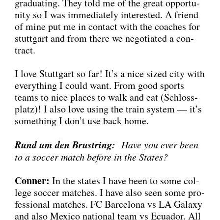
gra­dua­ting. They told me of the gre­at oppor­tu­
ni­ty so I was imme­dia­te­ly inte­res­ted. A fri­end
of mine put me in cont­act with the coa­ches for
stutt­gart and from the­re we nego­tia­ted a con­
tract.
I love Stutt­gart so far! It’s a nice sized city with
ever­y­thing I could want. From good sports
teams to nice places to walk and eat (Schloss­
platz)! I also love using the train sys­tem — it’s
some­thing I don’t use back home.
Rund um den Brust­ring:
Have you ever been
to a soc­cer match befo­re in the Sta­tes?
Con­ner:
In the sta­tes I have been to some col­
lege soc­cer matches. I have also seen some pro­
fes­sio­nal matches. FC Bar­ce­lo­na vs LA Gala­xy
and also Mexi­co natio­nal team vs Ecua­dor. All