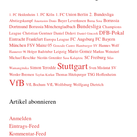
2. Bundesliga
1. FC Köln
1. FC Union Berlin
1. FC Heidenheim
Borussia
Abstiegskampf
Bayer Leverkusen
Anastasios Donis
Borna Sosa
Bundesliga
Dortmund
Borussia Mönchengladbach
Champions
DFB-Pokal
League
Christian Gentner
Daniel Didavi
Daniel Ginczek
FC Bayern
Eintracht Frankfurt
FC Augsburg
Europa League
München
FSV Mainz 05
Hannes Wolf
Gonzalo Castro
Hamburger SV
Mario Gomez
Leipzig
Markus Weinzierl
Holger Badstuber
Hannover 96
SC Freiburg
Michael Reschke
Nicolás González
Sasa Kalajdzic
Silas
Stuttgart
Simon Terodde
SV
Sven Mislintat
Wamangituka
Werder Bremen
TSG Hoffenheim
Thomas Hitzlsperger
Tayfun Korkut
VfB
VfL Wolfsburg
Wolfgang Dietrich
VfL Bochum
Artikel abonnieren
Anmelden
Eintrags-Feed
Kommentar-Feed