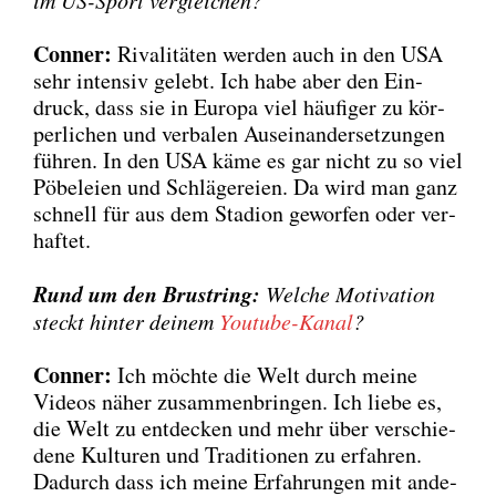
Con­ner:
Riva­li­tä­ten wer­den auch in den USA
sehr inten­siv gelebt. Ich habe aber den Ein­
druck, dass sie in Euro­pa viel häu­fi­ger zu kör­
per­li­chen und ver­ba­len Aus­ein­an­der­set­zun­gen
füh­ren. In den USA käme es gar nicht zu so viel
Pöbe­lei­en und Schlä­ge­rei­en. Da wird man ganz
schnell für aus dem Sta­di­on gewor­fen oder ver­
haf­tet.
Rund um den Brust­ring:
Wel­che Moti­va­ti­on
steckt hin­ter dei­nem
You­tube-Kanal
?
Con­ner:
Ich möch­te die Welt durch mei­ne
Vide­os näher zusam­men­brin­gen. Ich lie­be es,
die Welt zu ent­de­cken und mehr über ver­schie­
de­ne Kul­tu­ren und Tra­di­tio­nen zu erfah­ren.
Dadurch dass ich mei­ne Erfah­run­gen mit ande­