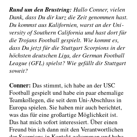
Rund um den Brust­ring:
Hal­lo Con­ner, vie­len
Dank, dass Du dir kurz die Zeit genom­men hast.
Du kommst aus Kali­for­ni­en, warst an der Uni­
ver­si­ty of Sou­thern Cali­for­nia und hast dort für
die Tro­jans Foot­ball gespielt. Wie kommt es,
dass Du jetzt für die Stutt­gart Scor­pi­ons in der
höchs­ten deut­schen Liga, der Ger­man Foot­ball
League (GFL) spielst? Wie gefällt dir Stutt­gart
soweit?
Con­ner:
Das stimmt, ich habe an der USC
Foot­ball gespielt und habe ein paar ehe­ma­li­ge
Team­kol­le­gen, die seit dem Uni-Abschluss in
Euro­pa spie­len. Sie haben mir auch berich­tet,
was das für eine groß­ar­ti­ge Mög­lich­keit ist.
Das hat mich sofort inter­es­siert. Über einen
Freund bin ich dann mit den Ver­ant­wort­li­chen
der Scor­pi­ons in Kon­takt gekom­men und habe