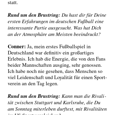
statt.
Rund um den Brust­ring:
Du hast dir für Dei­ne
ers­ten Erfah­run­gen im deut­schen Fuß­ball eine
inter­es­san­te Par­tie aus­ge­sucht. Was hat Dich
an der Atmo­sphä­re am Meis­ten beein­druckt?
Con­ner:
Ja, mein ers­tes Fuß­ball­spiel in
Deutsch­land war defi­ni­tiv ein groß­ar­ti­ges
Erleb­nis. Ich hab die Ener­gie, die von den Fans
bei­der Mann­schaf­ten aus­ging, sehr genos­sen.
Ich habe noch nie gese­hen, dass Men­schen so
viel Lei­den­schaft und Loya­li­tät für einen Sport­
ver­ein an den Tag legen.
Rund um den Brust­ring:
Kann man die Riva­li­
tät zwi­schen Stutt­gart und Karls­ru­he, die Du
am Sonn­tag mit­er­le­ben durf­test, mit Riva­li­tä­ten
im US-Sport ver­glei­chen?