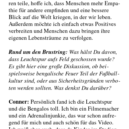
ren tei­le, hof­fe ich, dass Men­schen mehr Empa­
thie für ande­re emp­fin­den und eine bes­se­re
Blick auf die Welt krie­gen, in der wir leben.
Außer­dem möch­te ich ein­fach etwas Posi­ti­ves
ver­brei­ten und Men­schen dazu brin­gen ihre
eige­nen Lebens­träu­me zu ver­fol­gen.
Rund um den Brust­ring:
Was hälst Du davon,
dass Leucht­spur aufs Feld geschos­sen wur­de?
Es gibt hier eine gro­ße Dis­kus­si­on, ob bei­
spiels­wei­se ben­ga­li­sche Feu­er Teil der Fuß­ball­
kul­tur sind, oder aus Sicher­heits­grün­den ver­bo­
ten wer­den soll­ten. Was denkst Du dar­über?
Con­ner:
Per­sön­lich fand ich die Leucht­spur
und die Ben­ga­los toll. Ich bin ein Fil­me­ma­cher
und ein Adre­na­lin­jun­kie, das war schon auf­re­
gend für mich und auch schön für das Video.