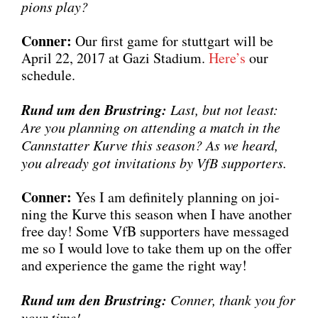
pi­ons play?
Con­ner:
Our first game for stutt­gart will be
April 22, 2017 at Gazi Sta­di­um.
Here’s
our
sche­du­le.
Rund um den Brust­ring:
Last, but not least:
Are you plan­ning on atten­ding a match in the
Cannstat­ter Kur­ve this sea­son? As we heard,
you alre­a­dy got invi­ta­ti­ons by VfB sup­port­ers.
Con­ner:
Yes I am defi­ni­te­ly plan­ning on joi­
ning the Kur­ve this sea­son when I have ano­ther
free day! Some VfB sup­port­ers have mes­sa­ged
me so I would love to take them up on the offer
and expe­ri­ence the game the right way!
Rund um den Brust­ring:
Con­ner, thank you for
your time!