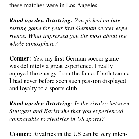
the­se matches were in Los Ange­les.
Rund um den Brust­ring:
You picked an inte­
res­t­ing game for your first Ger­man soc­cer expe­
ri­ence. What impres­sed you the most about the
who­le atmo­sphe­re?
Con­ner:
Yes, my first Ger­man soc­cer game
was defi­ni­te­ly a gre­at expe­ri­ence. I real­ly
enjoy­ed the ener­gy from the fans of both teams.
I had never befo­re seen such pas­si­on dis­play­ed
and loyal­ty to a sports club.
Rund um den Brust­ring:
Is the rival­ry bet­ween
Stutt­gart and Karls­ru­he that you expe­ri­en­ced
com­pa­ra­ble to rival­ries in US sports?
Con­ner:
Rival­ries in the US can be very inten­