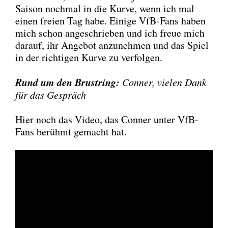
Sai­son noch­mal in die Kur­ve, wenn ich mal
einen frei­en Tag habe. Eini­ge VfB-Fans haben
mich schon ange­schrie­ben und ich freue mich
dar­auf, ihr Ange­bot anzu­neh­men und das Spiel
in der rich­ti­gen Kur­ve zu ver­fol­gen.
Rund um den Brust­ring:
Con­ner, vie­len Dank
für das Gespräch
Hier noch das Video, das Con­ner unter VfB-
Fans berühmt gemacht hat.