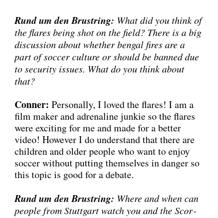
Rund um den Brust­ring:
What did you think of
the fla­res being shot on the field? The­re is a big
dis­cus­sion about whe­ther ben­gal fires are a
part of soc­cer cul­tu­re or should be ban­ned due
to secu­ri­ty issues. What do you think about
that?
Con­ner:
Per­so­nal­ly, I loved the fla­res! I am a
film maker and adre­na­line jun­kie so the fla­res
were exci­ting for me and made for a bet­ter
video! Howe­ver I do under­stand that the­re are
child­ren and older peo­p­le who want to enjoy
soc­cer wit­hout put­ting them­sel­ves in dan­ger so
this topic is good for a deba­te.
Rund um den Brust­ring:
Whe­re and when can
peo­p­le from Stutt­gart watch you and the Scor­