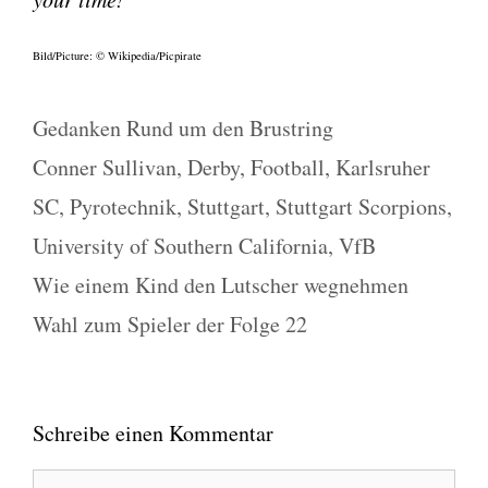
Bild/Picture: © Wikipedia/Picpirate
Kategorien
Gedanken Rund um den Brustring
Schlagwörter
Conner Sullivan
,
Derby
,
Football
,
Karlsruher
SC
,
Pyrotechnik
,
Stuttgart
,
Stuttgart Scorpions
,
University of Southern California
,
VfB
Wie einem Kind den Lutscher wegnehmen
Wahl zum Spieler der Folge 22
Schreibe einen Kommentar
Kommentar