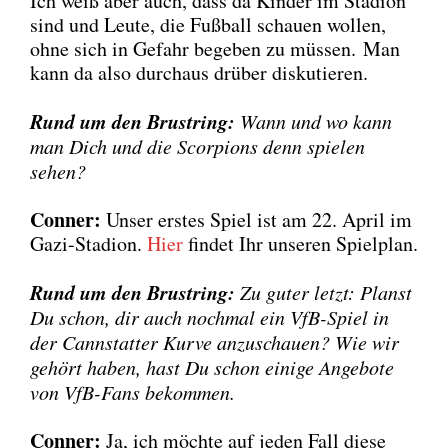
Ich weiß aber auch, dass da Kin­der im Sta­di­on
sind und Leu­te, die Fuß­ball schau­en wol­len,
ohne sich in Gefahr bege­ben zu müs­sen. Man
kann da also durch­aus drü­ber dis­ku­tie­ren.
Rund um den Brust­ring:
Wann und wo kann
man Dich und die Scor­pi­ons denn spie­len
sehen?
Con­ner:
Unser ers­tes Spiel ist am 22. April im
Gazi-Sta­di­on.
Hier
fin­det Ihr unse­ren Spiel­plan.
Rund um den Brust­ring:
Zu guter letzt: Planst
Du schon, dir auch noch­mal ein VfB-Spiel in
der Cannstat­ter Kur­ve anzu­schau­en? Wie wir
gehört haben, hast Du schon eini­ge Ange­bo­te
von VfB-Fans bekom­men.
Con­ner:
Ja, ich möch­te auf jeden Fall die­se