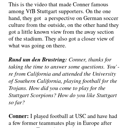
This is the video that made Con­ner famous
among VfB Stutt­gart sup­port­ers. On the one
hand, they got a per­spec­ti­ve on Ger­man soc­cer
cul­tu­re from the out­side, on the other hand they
got a litt­le known view from the away sec­tion
of the sta­di­um. They also got a clo­ser view of
what was going on the­re.
Rund um den Brust­ring:
Con­ner, thanks for
taking the time to ans­wer some ques­ti­ons. You’­
re from Cali­for­nia and atten­ded the Uni­ver­si­ty
of Sou­thern Cali­for­nia, play­ing foot­ball for the
Tro­jans. How did you come to play for the
Stutt­gart Scor­pi­ons? How do you like Stutt­gart
so far?
Con­ner:
I play­ed foot­ball at USC and have had
a few for­mer team­ma­tes play in Euro­pe after