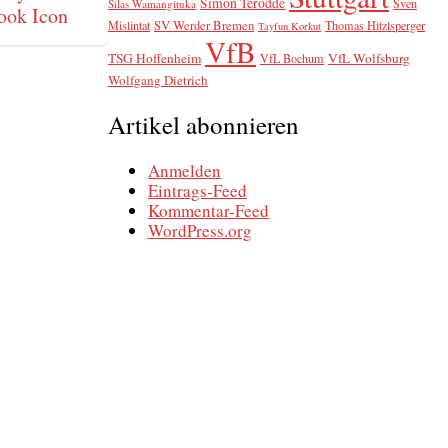
Simon Terodde
Sven
Silas Wamangituka
SV Werder Bremen
Mislintat
Thomas Hitzlsperger
Tayfun Korkut
VfB
TSG Hoffenheim
VfL Wolfsburg
VfL Bochum
Wolfgang Dietrich
Artikel abonnieren
Anmelden
Eintrags-Feed
Kommentar-Feed
WordPress.org