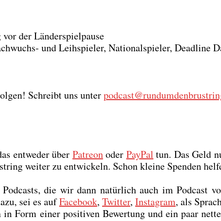
vor der Län­der­spiel­pau­se
­wuchs- und Leih­spie­ler, Natio­nal­spie­ler, Dead­line 
Fol­gen! Schreibt uns unter
podcast@rundumdenbrustrin
 das ent­we­der über
Patre­on
oder
Pay­Pal
tun. Das Geld nu
ring wei­ter zu ent­wi­ckeln. Schon klei­ne Spen­den hel­f
Pod­casts, die wir dann natür­lich auch im Pod­cast vo
dazu, sei es auf
Face­book
,
Twit­ter
,
Insta­gram
, als Sprach
 Form einer posi­ti­ven Bewer­tung und ein paar net­t