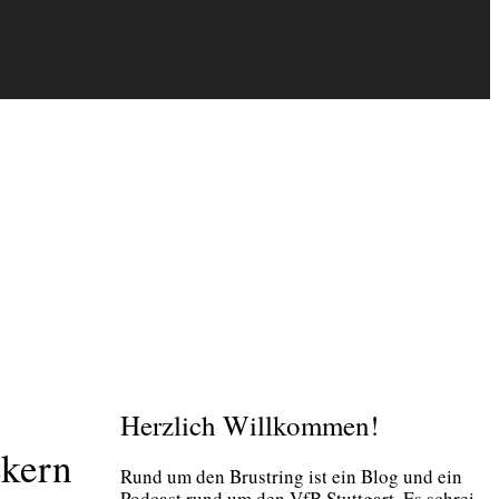
Herzlich Willkommen!
ckern
Rund um den Brust­ring ist ein Blog und ein
Pod­cast rund um den VfB Stutt­gart. Es schrei­