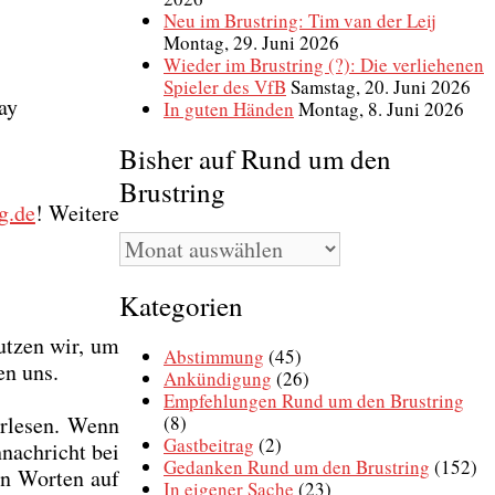
Neu im Brustring: Tim van der Leij
Montag, 29. Juni 2026
Wieder im Brustring (?): Die verliehenen
Spieler des VfB
Samstag, 20. Juni 2026
Day
In guten Händen
Montag, 8. Juni 2026
Bisher auf Rund um den
Brustring
g.de
! Wei­te­re
Bisher
auf
Rund
Kategorien
um
den
t­zen wir, um
Brustring
Abstimmung
(45)
en uns.
Ankündigung
(26)
Empfehlungen Rund um den Brustring
(8)
r­le­sen. Wenn
Gastbeitrag
(2)
­nach­richt bei
Gedanken Rund um den Brustring
(152)
en Wor­ten auf
In eigener Sache
(23)