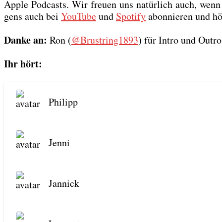
Apple Pod­casts. Wir freu­en uns natür­lich auch, wenn I
gens auch bei
You­Tube
und
Spo­ti­fy
abon­nie­ren und hö
Dan­ke an:
Ron (
@Brustring1893
) für Intro und Out­ro
Ihr hört:
Phil­ipp
Jen­ni
Jan­nick