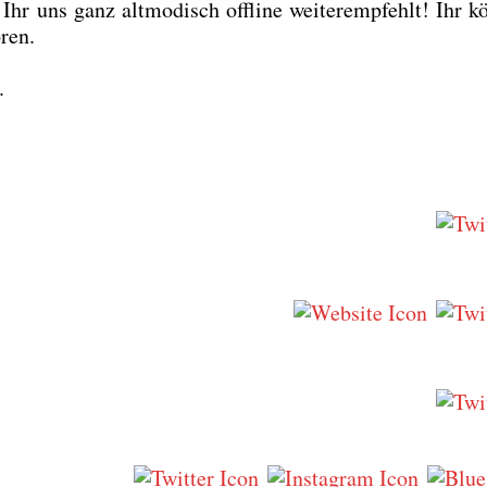
hr uns ganz alt­mo­disch off­line wei­ter­emp­fehlt! Ihr k
ren.
.