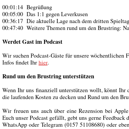
00:01:14 Begrü­ßung
00:05:00 Das 1:1 gegen Lever­ku­sen
00:36:17 Die aktu­el­le Lage nach dem drit­ten Spiel­tag 
00:47:40 Wei­te­re The­men rund um den Brust­ring: Nach
Wer­det Gast im Pod­cast
Wir suchen Pod­cast-Gäs­te für unse­re wöchent­li­chen 
Infos fin­det Ihr
hier
.
Rund um den Brust­ring unter­stüt­zen
Wenn Ihr uns finan­zi­ell unter­stüt­zen wollt, könnt Ihr
die lau­fen­den Kos­ten zu decken und Rund um den Brust­
Wir freu­en uns auch über eine Rezen­si­on bei Apple 
Euch unser Pod­cast gefällt, gebt uns ger­ne Feed­back 
Whats­App oder Tele­gram (0157 51108680) oder eben in