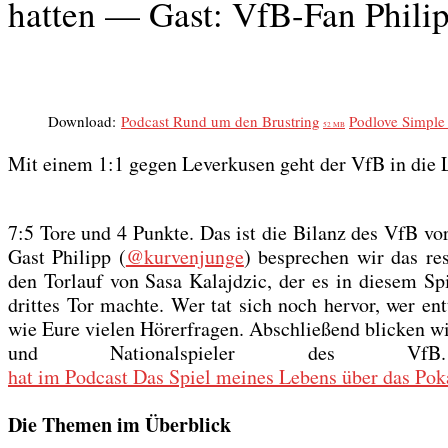
hatten — Gast: VfB-Fan Phili
Down­load:
Pod­cast Rund um den Brust­ring
Pod­l­ove Simp­le
52 MB
Mit einem 1:1 gegen Lever­ku­sen geht der VfB in die Län
7:5 Tore und 4 Punk­te. Das ist die Bilanz des VfB vor de
Gast Phil­ipp (
@kurvenjunge
) bespre­chen wir das resp
den Tor­lauf von Sasa Kalajd­zic, der es in die­sem Spi
drit­tes Tor mach­te. Wer tat sich noch her­vor, wer ent
wie Eure vie­len Hörer­fra­gen. Abschlie­ßend bli­cken w
und Natio­nal­spie­ler des VfB
hat im Pod­cast Das Spiel mei­nes Lebens über das Pokal
Die The­men im Über­blick