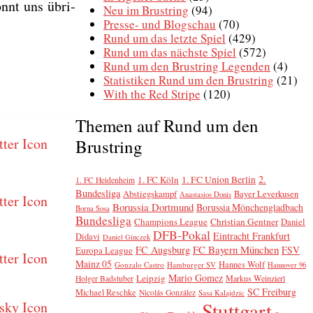
önnt uns übri­
Neu im Brustring
(94)
Presse- und Blogschau
(70)
Rund um das letzte Spiel
(429)
Rund um das nächste Spiel
(572)
Rund um den Brustring Legenden
(4)
Statistiken Rund um den Brustring
(21)
With the Red Stripe
(120)
Themen auf Rund um den
Brustring
2.
1. FC Köln
1. FC Union Berlin
1. FC Heidenheim
Bundesliga
Abstiegskampf
Bayer Leverkusen
Anastasios Donis
Borussia Dortmund
Borussia Mönchengladbach
Borna Sosa
Bundesliga
Champions League
Christian Gentner
Daniel
DFB-Pokal
Eintracht Frankfurt
Didavi
Daniel Ginczek
FC Bayern München
FC Augsburg
FSV
Europa League
Mainz 05
Hannes Wolf
Gonzalo Castro
Hamburger SV
Hannover 96
Mario Gomez
Leipzig
Markus Weinzierl
Holger Badstuber
SC Freiburg
Michael Reschke
Nicolás González
Sasa Kalajdzic
Stuttgart