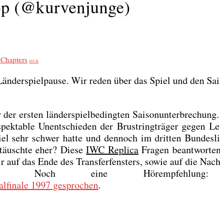
pp (@kurvenjunge)
 Chap­ters
585 B
­der­spiel­pau­se. Wir reden über das Spiel und den Sai­s
r ers­ten län­der­spiel­be­ding­ten Sai­son­un­ter­bre­chun
ek­ta­ble Unent­schie­den der Brust­ring­trä­ger gegen Le
el sehr schwer hat­te und den­noch im drit­ten Bun­des­li
­täusch­te eher? Die­se
IWC Repli­ca
Fra­gen beant­wor­te
ir auf das Ende des Trans­fer­fens­ters, sowie auf die Nac
. Noch eine Hör­emp­feh­lung: 
­fi­na­le 1997 gespro­chen
.