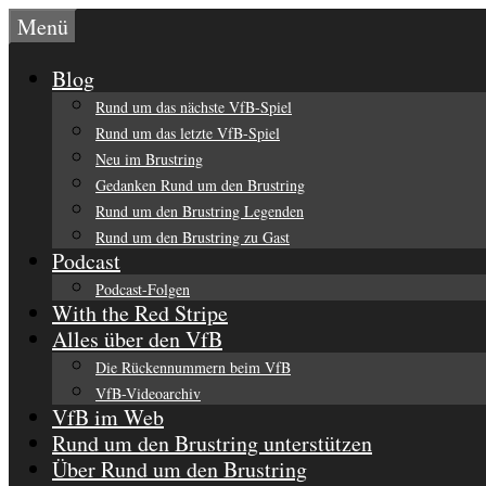
Zum
Menü
Inhalt
springen
Blog
Rund um das nächste VfB-Spiel
Rund um das letzte VfB-Spiel
Neu im Brustring
Gedanken Rund um den Brustring
Rund um den Brustring Legenden
Rund um den Brustring zu Gast
Podcast
Podcast-Folgen
With the Red Stripe
Alles über den VfB
Die Rückennummern beim VfB
VfB-Videoarchiv
VfB im Web
Rund um den Brustring unterstützen
Über Rund um den Brustring