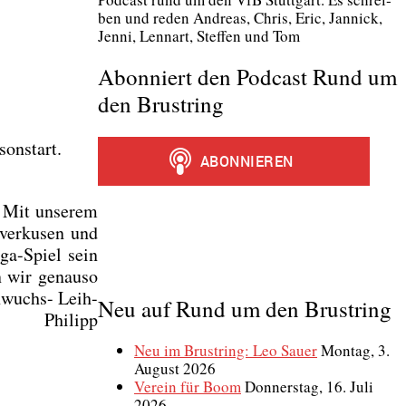
ben und reden Andre­as, Chris, Eric, Jan­nick,
Jen­ni, Lenn­art, Stef­fen und Tom
Abonniert den Podcast Rund um
den Brustring
on­start.
g. Mit unse­rem
ver­ku­sen und
­ga-Spiel sein
n wir genau­so
h­wuchs- Leih-
Neu auf Rund um den Brustring
Phil­ipp
Neu im Brustring: Leo Sauer
Montag, 3.
August 2026
Verein für Boom
Donnerstag, 16. Juli
2026