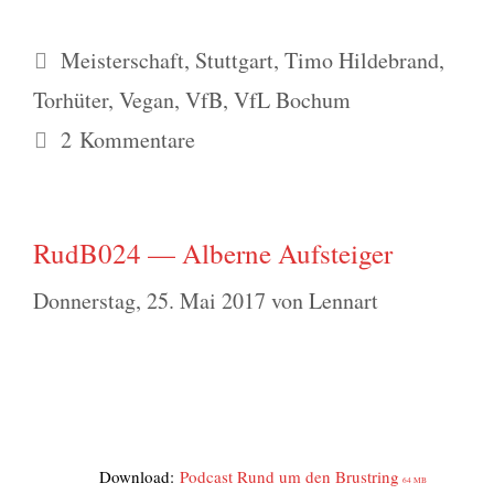
Schlagwörter
Meisterschaft
,
Stuttgart
,
Timo Hildebrand
,
Torhüter
,
Vegan
,
VfB
,
VfL Bochum
2 Kommentare
RudB024 — Alberne Aufsteiger
Donnerstag, 25. Mai 2017
von
Lennart
Down­load:
Pod­cast Rund um den Brust­ring
64 MB