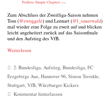
Pod­l­ove Simp­le Chap­ters
738 B
Zum Abschluss der Zweit­li­ga-Sai­son neh­men
Tom (
@zwuggele
) und Lenn­art (
@l_sauerwald
)
mal wie­der eine Fol­ge zu zweit auf und bli­cken
leicht ange­hei­tert zurück auf das Sai­son­fi­na­le
und den Auf­stieg des VfB.
Wei­ter­le­sen
Schlagwörter
2. Bundesliga
,
Aufstieg
,
Bundesliga
,
FC
Erzgebirge Aue
,
Hannover 96
,
Simon Terodde
,
Stuttgart
,
VfB
,
Würzburger Kickers
Kommentar hinterlassen