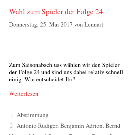
Wahl zum Spieler der Folge 24
Donnerstag, 25. Mai 2017
von
Lennart
Zum Sai­son­ab­schluss wäh­len wir den Spie­ler
der Fol­ge 24 und sind uns dabei rela­tiv schnell
einig. Wie ent­schei­det Ihr?
Wei­ter­le­sen
Kategorien
Abstimmung
Schlagwörter
Antonio Rüdiger
,
Benjamin Adrion
,
Bernd