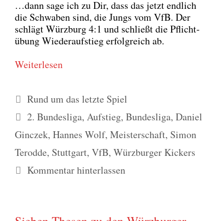
…dann sage ich zu Dir, dass das jetzt end­lich
die Schwa­ben sind, die Jungs vom VfB. Der
schlägt Würz­burg 4:1 und schließt die Pflicht­
übung Wie­der­auf­stieg erfolg­reich ab.
Wei­ter­le­sen
Kategorien
Rund um das letzte Spiel
Schlagwörter
2. Bundesliga
,
Aufstieg
,
Bundesliga
,
Daniel
Ginczek
,
Hannes Wolf
,
Meisterschaft
,
Simon
Terodde
,
Stuttgart
,
VfB
,
Würzburger Kickers
Kommentar hinterlassen
Sieben Thesen zu den Würzburger