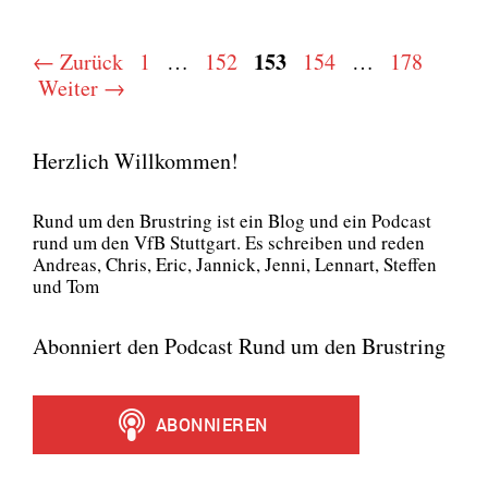
Seite
Seite
Seite
153
Seite
Seite
←
Zurück
1
…
152
154
…
178
Weiter
→
Herzlich Willkommen!
Rund um den Brust­ring ist ein Blog und ein Pod­cast
rund um den VfB Stutt­gart. Es schrei­ben und reden
Andre­as, Chris, Eric, Jan­nick, Jen­ni, Lenn­art, Stef­fen
und Tom
Abonniert den Podcast Rund um den Brustring