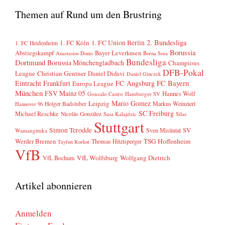
Themen auf Rund um den Brustring
2. Bundesliga
1. FC Köln
1. FC Union Berlin
1. FC Heidenheim
Borussia
Abstiegskampf
Bayer Leverkusen
Anastasios Donis
Borna Sosa
Bundesliga
Dortmund
Borussia Mönchengladbach
Champions
DFB-Pokal
League
Christian Gentner
Daniel Didavi
Daniel Ginczek
FC Bayern
Eintracht Frankfurt
FC Augsburg
Europa League
München
FSV Mainz 05
Hannes Wolf
Gonzalo Castro
Hamburger SV
Mario Gomez
Leipzig
Markus Weinzierl
Holger Badstuber
Hannover 96
SC Freiburg
Michael Reschke
Nicolás González
Sasa Kalajdzic
Silas
Stuttgart
Simon Terodde
SV
Sven Mislintat
Wamangituka
Werder Bremen
TSG Hoffenheim
Thomas Hitzlsperger
Tayfun Korkut
VfB
VfL Wolfsburg
Wolfgang Dietrich
VfL Bochum
Artikel abonnieren
Anmelden