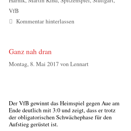
Harnik
,
Martin Kind
,
Spitzenspiel
,
Stuttgart
,
VfB
Kommentar hinterlassen
Ganz nah dran
Montag, 8. Mai 2017
von
Lennart
Der VfB gewinnt das Heim­spiel gegen Aue am
Ende deut­lich mit 3:0 und zeigt, dass er trotz
der obli­ga­to­ri­schen Schwä­che­pha­se für den
Auf­stieg gerüs­tet ist.