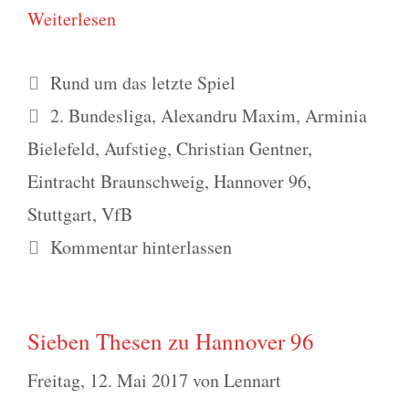
Wei­ter­le­sen
Kategorien
Rund um das letzte Spiel
Schlagwörter
2. Bundesliga
,
Alexandru Maxim
,
Arminia
Bielefeld
,
Aufstieg
,
Christian Gentner
,
Eintracht Braunschweig
,
Hannover 96
,
Stuttgart
,
VfB
Kommentar hinterlassen
Sieben Thesen zu Hannover 96
Freitag, 12. Mai 2017
von
Lennart