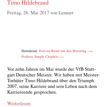
Timo Hildebrand
Freitag, 26. Mai 2017
von
Lennart
Down­load:
Pod­cast Rund um den Brust­ring
19 MB
Pod­l­ove Simp­le Chap­ters
383 B
Vor zehn Jah­ren im Mai wur­de der VfB Stutt­
gart Deut­scher Meis­ter. Wir haben mit Meis­ter-
Tor­hü­ter Timo Hil­de­brand über den Tri­umph
2007, sei­ne Kar­rie­re und sein Leben nach dem
Kar­rie­re­en­de gespro­chen.
Wei­ter­le­sen