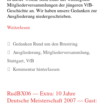
Mit­glie­der­ver­samm­lun­gen der jün­ge­ren VfB-
Geschich­te an. Wir haben unse­re Gedan­ken zur
Aus­glie­de­rung nie­der­ge­schrie­ben.
Wei­ter­le­sen
Kategorien
Gedanken Rund um den Brustring
Schlagwörter
Ausgliederung
,
Mitgliederversammlung
,
Stuttgart
,
VfB
Kommentar hinterlassen
RudBX06 — Extra: 10 Jahre
Deutsche Meisterschaft 2007 — Gast: