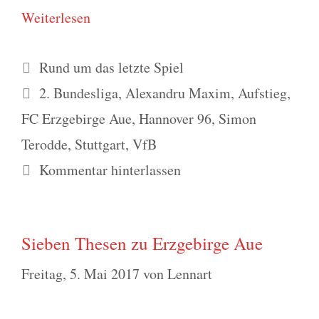
Wei­ter­le­sen
Kategorien
Rund um das letzte Spiel
Schlagwörter
2. Bundesliga
,
Alexandru Maxim
,
Aufstieg
,
FC Erzgebirge Aue
,
Hannover 96
,
Simon
Terodde
,
Stuttgart
,
VfB
Kommentar hinterlassen
Sieben Thesen zu Erzgebirge Aue
Freitag, 5. Mai 2017
von
Lennart