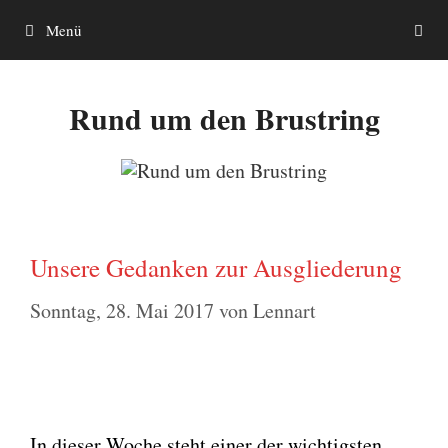
Zum
Menü
Inhalt
springen
Rund um den Brustring
Unsere Gedanken zur Ausgliederung
Sonntag, 28. Mai 2017
von
Lennart
In die­ser Woche steht einer der wich­tigs­ten