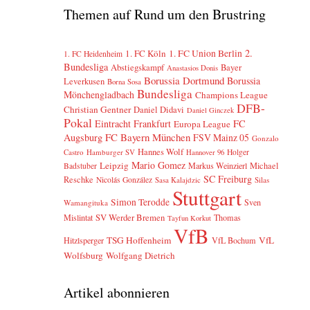
Themen auf Rund um den Brustring
2.
1. FC Köln
1. FC Union Berlin
1. FC Heidenheim
Bundesliga
Abstiegskampf
Bayer
Anastasios Donis
Borussia Dortmund
Borussia
Leverkusen
Borna Sosa
Bundesliga
Mönchengladbach
Champions League
DFB-
Christian Gentner
Daniel Didavi
Daniel Ginczek
Pokal
Eintracht Frankfurt
FC
Europa League
FC Bayern München
Augsburg
FSV Mainz 05
Gonzalo
Hannes Wolf
Castro
Hamburger SV
Holger
Hannover 96
Mario Gomez
Leipzig
Markus Weinzierl
Michael
Badstuber
SC Freiburg
Reschke
Nicolás González
Sasa Kalajdzic
Silas
Stuttgart
Simon Terodde
Sven
Wamangituka
SV Werder Bremen
Mislintat
Thomas
Tayfun Korkut
VfB
TSG Hoffenheim
VfL
Hitzlsperger
VfL Bochum
Wolfsburg
Wolfgang Dietrich
Artikel abonnieren