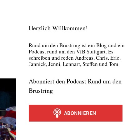
Herzlich Willkommen!
Rund um den Brust­ring ist ein Blog und ein
Pod­cast rund um den VfB Stutt­gart. Es
schrei­ben und reden Andre­as, Chris, Eric,
Jan­nick, Jen­ni, Lenn­art, Stef­fen und Tom
Abonniert den Podcast Rund um den
Brustring