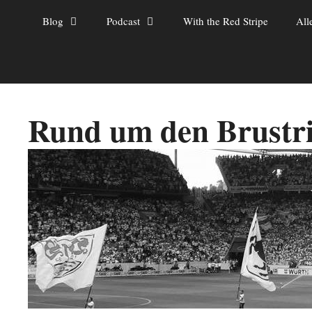
Zum
Blog
Podcast
With the Red Stripe
All
Inhalt
springen
Rund um den Brustr