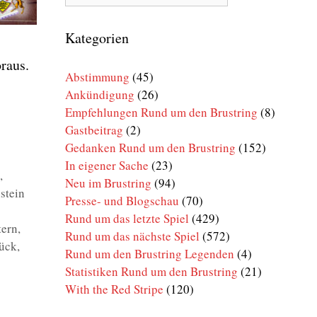
Rund
um
den
Kategorien
Brustring
r­aus.
Abstimmung
(45)
Ankündigung
(26)
Empfehlungen Rund um den Brustring
(8)
Gastbeitrag
(2)
Gedanken Rund um den Brustring
(152)
In eigener Sache
(23)
o
,
Neu im Brustring
(94)
stein
Presse- und Blogschau
(70)
Rund um das letzte Spiel
(429)
tern
,
Rund um das nächste Spiel
(572)
ück
,
Rund um den Brustring Legenden
(4)
Statistiken Rund um den Brustring
(21)
With the Red Stripe
(120)