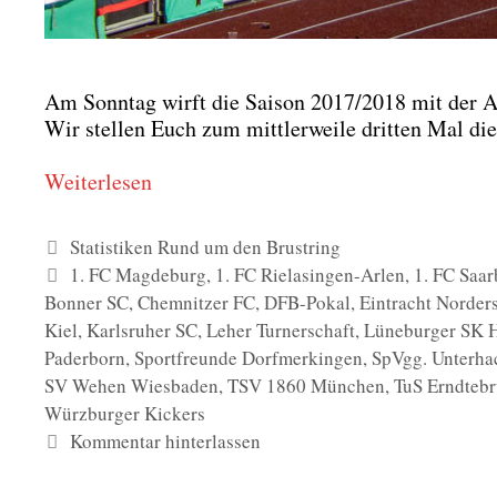
Am Sonn­tag wirft die Sai­son 2017/2018 mit der Aus­
Wir stel­len Euch zum mitt­ler­wei­le drit­ten Mal di
Wei­ter­le­sen
Kategorien
Statistiken Rund um den Brustring
Schlagwörter
1. FC Magdeburg
,
1. FC Rielasingen-Arlen
,
1. FC Saa
Bonner SC
,
Chemnitzer FC
,
DFB-Pokal
,
Eintracht Norders
Kiel
,
Karlsruher SC
,
Leher Turnerschaft
,
Lüneburger SK 
Paderborn
,
Sportfreunde Dorfmerkingen
,
SpVgg. Unterha
SV Wehen Wiesbaden
,
TSV 1860 München
,
TuS Erndteb
Würzburger Kickers
Kommentar hinterlassen