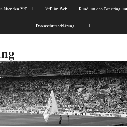
es über den VfB
VfB im Web
Rund um den Brustring unt
Datenschutzerklärung
ing