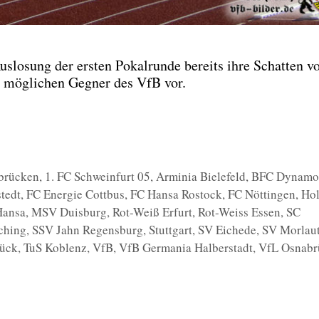
lo­sung der ers­ten Pokal­run­de bereits ihre Schat­ten vo
e mög­li­chen Geg­ner des VfB vor.
rbrücken
,
1. FC Schweinfurt 05
,
Arminia Bielefeld
,
BFC Dynam
tedt
,
FC Energie Cottbus
,
FC Hansa Rostock
,
FC Nöttingen
,
Hol
Hansa
,
MSV Duisburg
,
Rot-Weiß Erfurt
,
Rot-Weiss Essen
,
SC
ching
,
SSV Jahn Regensburg
,
Stuttgart
,
SV Eichede
,
SV Morlau
rück
,
TuS Koblenz
,
VfB
,
VfB Germania Halberstadt
,
VfL Osnabr