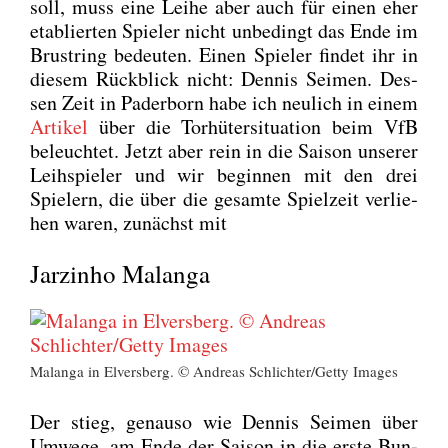
soll, muss eine Lei­he aber auch für einen eher
eta­blier­ten Spie­ler nicht unbe­dingt das Ende im
Brust­ring bedeu­ten. Einen Spie­ler fin­det ihr in
die­sem Rück­blick nicht: Den­nis Sei­men. Des­
sen Zeit in Pader­born habe ich neu­lich in einem
Arti­kel
über die Tor­hü­ter­si­tua­ti­on beim VfB
beleuch­tet. Jetzt aber rein in die Sai­son unse­rer
Leih­spie­ler und wir begin­nen mit den drei
Spie­lern, die über die gesam­te Spiel­zeit ver­lie­
hen waren, zunächst mit
Jarzinho Malanga
Malan­ga in Elvers­berg. © Andre­as Schlichter/Getty Images
Der stieg, genau­so wie Den­nis Sei­men über
Umwe­ge, am Ende der Sai­son in die ers­te Bun­