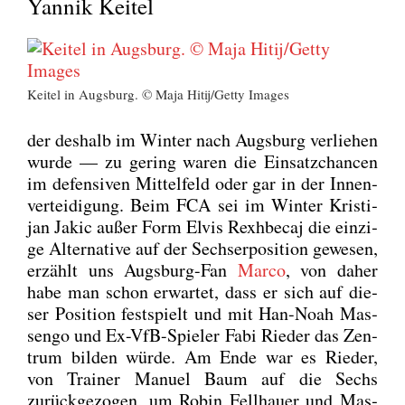
Yannik Keitel
Kei­tel in Augs­burg. © Maja Hitij/Getty Images
der des­halb im Win­ter nach Augs­burg ver­lie­hen
wur­de — zu gering waren die Ein­satz­chan­cen
im defen­si­ven Mit­tel­feld oder gar in der Innen­
ver­tei­di­gung. Beim FCA sei im Win­ter Kris­ti­
jan Jakic außer Form Elvis Rexh­be­caj die ein­zi­
ge Alter­na­ti­ve auf der Sech­ser­po­si­ti­on gewe­sen,
erzählt uns Augs­burg-Fan
Mar­co
, von daher
habe man schon erwar­tet, dass er sich auf die­
ser Posi­ti­on fest­spielt und mit Han-Noah Mas­
sen­go und Ex-VfB-Spie­ler Fabi Rie­der das Zen­
trum bil­den wür­de. Am Ende war es Rie­der,
von Trai­ner Manu­el Baum auf die Sechs
zurück­ge­zo­gen, um Robin Fell­hau­er und Mas­