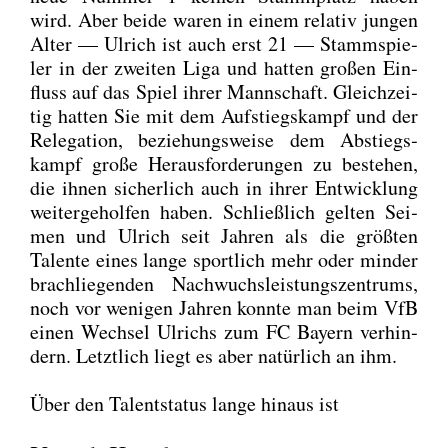
wird. Aber bei­de waren in einem rela­tiv jun­gen
Alter — Ulrich ist auch erst 21 — Stamm­spie­
ler in der zwei­ten Liga und hat­ten gro­ßen Ein­
fluss auf das Spiel ihrer Mann­schaft. Gleich­zei­
tig hat­ten Sie mit dem Auf­stiegs­kampf und der
Rele­ga­ti­on, bezie­hungs­wei­se dem Abstiegs­
kampf gro­ße Her­aus­for­de­run­gen zu bestehen,
die ihnen sicher­lich auch in ihrer Ent­wick­lung
wei­ter­ge­hol­fen haben. Schließ­lich gel­ten Sei­
men und Ulrich seit Jah­ren als die größ­ten
Talen­te eines lan­ge sport­lich mehr oder min­der
brach­lie­gen­den Nach­wuchs­leis­tungs­zen­trums,
noch vor weni­gen Jah­ren konn­te man beim VfB
einen Wech­sel Ulrichs zum FC Bay­ern ver­hin­
dern. Letzt­lich liegt es aber natür­lich an ihm.
Über den Talent­sta­tus lan­ge hin­aus ist