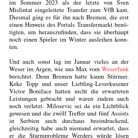
im Som­mer 2023 als der letz­te von Sven
Mislin­tat ein­ge­lei­te­te Trans­fer zum VfB kam.
Dies­mal ging es für ihn nach Bre­men, die erst
einen Hin­weis des Por­tals Trans­fer­markt benö­
tig­ten, um her­aus­zu­fin­den, dass sie über­haupt
noch einen Spie­ler im Win­ter aus­lei­hen konn­
ten.
Und auch sonst lag im Janu­ar vie­les an der
Weser im Argen, wie uns Max vom
Weser­funk
berich­tet. Denn Bre­men hat­te kaum Stür­mer.
Keke Topp und unser Lieb­ling-Lever­ku­se­ner
Vic­tor Boni­face hat­ten nicht die erwar­te­ten
Leis­tun­gen gebracht und waren zudem auch
noch ver­letzt. Milo­se­vic sei da ein Licht­blick
gewe­sen und die zwölf Tref­fer und fünf Assists
in Ser­bi­en auch durch­aus beein­dru­ckend,
gleich­zei­tig habe auch nie­mand erwar­tet, dass
er die Sturm­pro­ble­me Wer­ders wür­de lösen