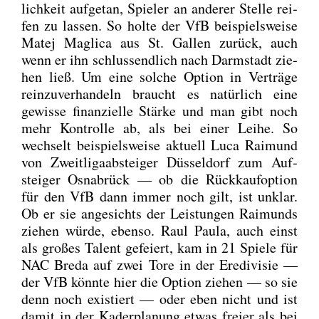
lich­keit auf­ge­tan, Spie­ler an ande­rer Stel­le rei­
fen zu las­sen. So hol­te der VfB bei­spiels­wei­se
Matej Mag­li­ca aus St. Gal­len zurück, auch
wenn er ihn schluss­end­lich nach Darm­stadt zie­
hen ließ. Um eine sol­che Opti­on in Ver­trä­ge
rein­zu­ver­han­deln braucht es natür­lich eine
gewis­se finan­zi­el­le Stär­ke und man gibt noch
mehr Kon­trol­le ab, als bei einer Lei­he. So
wech­selt bei­spiels­wei­se aktu­ell Luca Rai­mund
von Zweit­li­ga­ab­stei­ger Düs­sel­dorf zum Auf­
stei­ger Osna­brück — ob die Rück­kauf­op­ti­on
für den VfB dann immer noch gilt, ist unklar.
Ob er sie ange­sichts der Leis­tun­gen Rai­munds
zie­hen wür­de, eben­so. Raul Pau­la, auch einst
als gro­ßes Talent gefei­ert, kam in 21 Spie­le für
NAC Bre­da auf zwei Tore in der Ere­di­vi­sie —
der VfB könn­te hier die Opti­on zie­hen — so sie
denn noch exis­tiert — oder eben nicht und ist
damit in der Kader­pla­nung etwas frei­er als bei