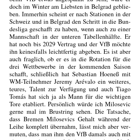
doch im Win­ter am Liebs­ten in Bel­grad geblie­
ben. Immer­hin scheint er nach Sta­tio­nen in der
Schweiz und in Bel­grad den Schritt in die Bun­
des­li­ga geschafft zu haben, wenn auch zu einer
Mann­schaft in der unte­ren Tabel­len­hälf­te. Er
hat noch bis 2029 Ver­trag und der VfB möch­te
ihn kei­nes­falls leicht­fer­tig abge­ben. Es ist aber
auch frag­lich, ob er es in die Rota­ti­on für die
drei Wett­be­wer­be in der kom­men­den Sai­son
schafft, schließ­lich hat Sebas­ti­an Hoe­neß mit
WM-Teil­neh­mer Jere­my Aré­va­lo ein wei­te­res,
teu­res, Talent zur Ver­fü­gung und auch Tia­go
Tomás hat sich ja als Mann für die wich­ti­gen
Tore eta­bliert. Per­sön­lich wür­de ich Milo­se­vic
ger­ne mal im Brust­ring sehen. Die Tat­sa­che,
dass Bre­men Milo­se­vics Gehalt wäh­rend der
Lei­he kom­plett über­nahm, lässt mich aber ver­
mu­ten, dass man ihm den VfB damals auch mit