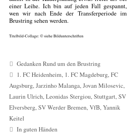
einer Lei­he. Ich bin auf jeden Fall gespannt,
wen wir nach Ende der Trans­fer­pe­ri­ode im
Brust­ring sehen wer­den.
Titel­bild-Col­la­ge: © sie­he Bild­un­ter­schrif­ten
Kategorien
Gedanken Rund um den Brustring
Schlagwörter
1. FC Heidenheim
,
1. FC Magdeburg
,
FC
Augsburg
,
Jarzinho Malanga
,
Jovan Milosevic
,
Laurin Ulrich
,
Leonidas Stergiou
,
Stuttgart
,
SV
Elversberg
,
SV Werder Bremen
,
VfB
,
Yannik
Keitel
In guten Händen