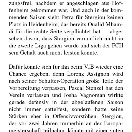
zungs­frei, nach­dem er ange­schla­gen aus Hof­
fen­heim gekom­men war. Und auch in der kom­
men­den Sai­son sieht Petra für Ster­giou kei­nen
Platz in Hei­den­heim, das bereits Oual­id Mham­
di für die rech­te Sei­te ver­pflich­tet hat — abge­
se­hen davon, dass Ster­giou ver­mut­lich nicht in
die zwei­te Liga gehen wür­de und sich der FCH
sein Gehalt auch nicht leis­ten könn­te.
Dafür könn­te sich für ihn beim VfB wie­der eine
Chan­ce erge­ben, denn Lorenz Assi­gnon wird
nach sei­ner Schul­ter-Ope­ra­ti­on gro­ße Tei­le der
Vor­be­rei­tung ver­pas­sen, Pas­cal Sten­zel hat den
Ver­ein ver­las­sen und Josha Vagno­man wirk­te
gera­de defen­siv in der abge­lau­fe­nen Sai­son
nicht immer sat­tel­fest, son­dern hat­te sei­ne
Stär­ken eher in Offen­siv­vor­stö­ßen. Ster­giou,
der vor zwei Jah­ren immer­hin an der Euro­pa­
meis­ter­schaft teil­nahm, könn­te mit einer guten