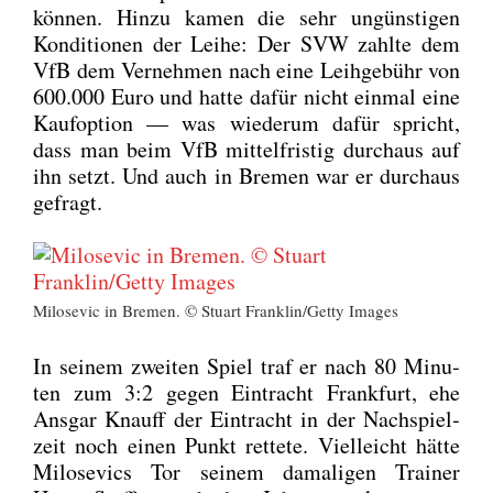
kön­nen. Hin­zu kamen die sehr ungüns­ti­gen
Kon­di­tio­nen der Lei­he: Der SVW zahl­te dem
VfB dem Ver­neh­men nach eine Leih­ge­bühr von
600.000 Euro und hat­te dafür nicht ein­mal eine
Kauf­op­ti­on — was wie­der­um dafür spricht,
dass man beim VfB mit­tel­fris­tig durch­aus auf
ihn setzt. Und auch in Bre­men war er durch­aus
gefragt.
Milo­se­vic in Bre­men. © Stuart Franklin/Getty Images
In sei­nem zwei­ten Spiel traf er nach 80 Minu­
ten zum 3:2 gegen Ein­tracht Frank­furt, ehe
Ans­gar Knauff der Ein­tracht in der Nach­spiel­
zeit noch einen Punkt ret­te­te. Viel­leicht hät­te
Milo­se­vics Tor sei­nem dama­li­gen Trai­ner