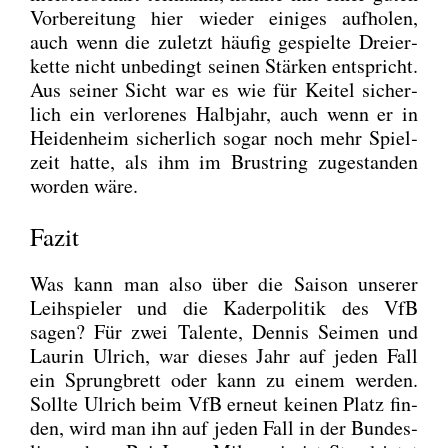
Vor­be­rei­tung hier wie­der eini­ges auf­ho­len,
auch wenn die zuletzt häu­fig gespiel­te Drei­er­
ket­te nicht unbe­dingt sei­nen Stär­ken ent­spricht.
Aus sei­ner Sicht war es wie für Kei­tel sicher­
lich ein ver­lo­re­nes Halb­jahr, auch wenn er in
Hei­den­heim sicher­lich sogar noch mehr Spiel­
zeit hat­te, als ihm im Brust­ring zuge­stan­den
wor­den wäre.
Fazit
Was kann man also über die Sai­son unse­rer
Leih­spie­ler und die Kader­po­li­tik des VfB
sagen? Für zwei Talen­te, Den­nis Sei­men und
Lau­rin Ulrich, war die­ses Jahr auf jeden Fall
ein Sprung­brett oder kann zu einem wer­den.
Soll­te Ulrich beim VfB erneut kei­nen Platz fin­
den, wird man ihn auf jeden Fall in der Bun­des­