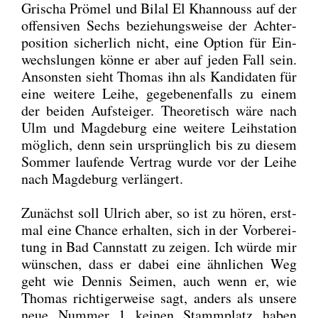
Gri­scha Prö­mel und Bil­al El Khan­nouss auf der
offen­si­ven Sechs bezie­hungs­wei­se der Ach­ter­
po­si­ti­on sicher­lich nicht, eine Opti­on für Ein­
wechs­lun­gen kön­ne er aber auf jeden Fall sein.
Ansons­ten sieht Tho­mas ihn als Kan­di­da­ten für
eine wei­te­re Lei­he, gege­be­nen­falls zu einem
der bei­den Auf­stei­ger. Theo­re­tisch wäre nach
Ulm und Mag­de­burg eine wei­te­re Leih­sta­ti­on
mög­lich, denn sein ursprüng­lich bis zu die­sem
Som­mer lau­fen­de Ver­trag wur­de vor der Lei­he
nach Mag­de­burg ver­län­gert.
Zunächst soll Ulrich aber, so ist zu hören, erst­
mal eine Chan­ce erhal­ten, sich in der Vor­be­rei­
tung in Bad Cannstatt zu zei­gen. Ich wür­de mir
wün­schen, dass er dabei eine ähn­li­chen Weg
geht wie Den­nis Sei­men, auch wenn er, wie
Tho­mas rich­ti­ger­wei­se sagt, anders als unse­re
neue Num­mer 1 kei­nen Stamm­platz haben