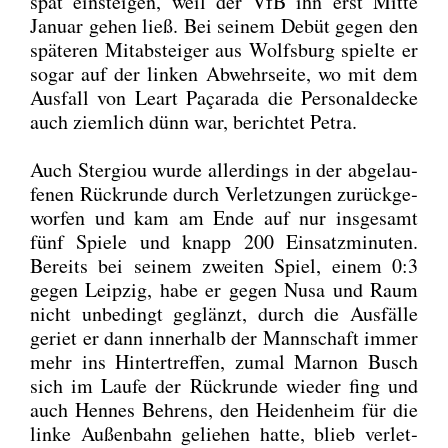
spät ein­stei­gen, weil der VfB ihn erst Mit­te
Janu­ar gehen ließ. Bei sei­nem Debüt gegen den
spä­te­ren Mit­ab­stei­ger aus Wolfs­burg spiel­te er
sogar auf der lin­ken Abwehr­sei­te, wo mit dem
Aus­fall von Leart Paça­ra­da die Per­so­nal­de­cke
auch ziem­lich dünn war, berich­tet Petra.
Auch Ster­giou wur­de aller­dings in der abge­lau­
fe­nen Rück­run­de durch Ver­let­zun­gen zurück­ge­
wor­fen und kam am Ende auf nur ins­ge­samt
fünf Spie­le und knapp 200 Ein­satz­mi­nu­ten.
Bereits bei sei­nem zwei­ten Spiel, einem 0:3
gegen Leip­zig, habe er gegen Nusa und Raum
nicht unbe­dingt geglänzt, durch die Aus­fäl­le
geriet er dann inner­halb der Mann­schaft immer
mehr ins Hin­ter­tref­fen, zumal Mar­non Busch
sich im Lau­fe der Rück­run­de wie­der fing und
auch Hen­nes Beh­rens, den Hei­den­heim für die
lin­ke Außen­bahn gelie­hen hat­te, blieb ver­let­