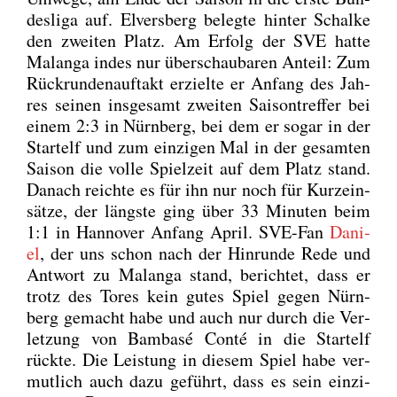
des­li­ga auf. Elvers­berg beleg­te hin­ter Schal­ke
den zwei­ten Platz. Am Erfolg der SVE hat­te
Malan­ga indes nur über­schau­ba­ren Anteil: Zum
Rück­run­den­auf­takt erziel­te er Anfang des Jah­
res sei­nen ins­ge­samt zwei­ten Sai­son­tref­fer bei
einem 2:3 in Nürn­berg, bei dem er sogar in der
Start­elf und zum ein­zi­gen Mal in der gesam­ten
Sai­son die vol­le Spiel­zeit auf dem Platz stand.
Danach reich­te es für ihn nur noch für Kurz­ein­
sät­ze, der längs­te ging über 33 Minu­ten beim
1:1 in Han­no­ver Anfang April. SVE-Fan
Dani­
el
, der uns schon nach der Hin­run­de Rede und
Ant­wort zu Malan­ga stand, berich­tet, dass er
trotz des Tores kein gutes Spiel gegen Nürn­
berg gemacht habe und auch nur durch die Ver­
let­zung von Bam­ba­sé Con­té in die Start­elf
rück­te. Die Leis­tung in die­sem Spiel habe ver­
mut­lich auch dazu geführt, dass es sein ein­zi­