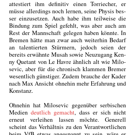
attes­tiert ihm defi­ni­tiv einen Tor­rie­cher, er
müs­se aller­dings noch ler­nen, sei­ne Phy­sis bes­
ser ein­zu­set­zen. Auch habe ihm teil­wei­se die
Bin­dung zum Spiel gefehlt, was aber auch am
Rest der Mann­schaft gele­gen haben könn­te. In
Bre­men hät­te man zwar auch wei­ter­hin Bedarf
an talen­tier­ten Stür­mern, jedoch sei­en der
bereits erwähn­te Mus­ah sowie Neu­zu­gang Ken­
ny Que­tant von Le Hav­re ähn­lich alt wie Milo­
se­vic, aber für die chro­nisch klam­men Bre­mer
wesent­lich güns­ti­ger. Zudem brau­che der Kader
nach Max Ansicht ohne­hin mehr Erfah­rung und
Kon­stanz.
Ohne­hin hat Milo­se­vic gegen­über ser­bi­schen
Medi­en
deut­lich gemacht
, dass er sich nicht
erneut ver­lei­hen las­sen möch­te. Gene­rell
scheint das Ver­hält­nis zu den Ver­ant­wort­li­chen
beim VfB etwas ange­spannt zu sein, wäre er