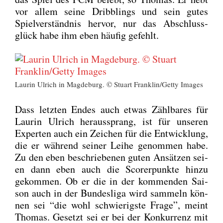
vor allem sei­ne Dribb­lings und sein gutes
Spiel­ver­ständ­nis her­vor, nur das Abschluss­
glück habe ihm eben häu­fig gefehlt.
Lau­rin Ulrich in Mag­de­burg. © Stuart Franklin/Getty Images
Dass letz­ten Endes auch etwas Zähl­ba­res für
Lau­rin Ulrich her­aus­sprang, ist für unse­ren
Exper­ten auch ein Zei­chen für die Ent­wick­lung,
die er wäh­rend sei­ner Lei­he genom­men habe.
Zu den eben beschrie­be­nen guten Ansät­zen sei­
en dann eben auch die Scor­er­punk­te hin­zu
gekom­men. Ob er die in der kom­men­den Sai­
son auch in der Bun­des­li­ga wird sam­meln kön­
nen sei “die wohl schwie­rigs­te Fra­ge”, meint
Tho­mas. Gesetzt sei er bei der Kon­kur­renz mit