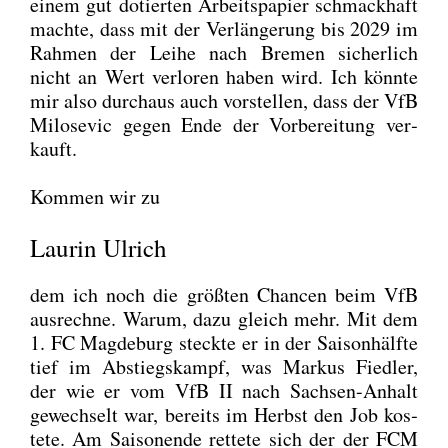
einem gut dotier­ten Arbeits­pa­pier schmack­haft
mach­te, dass mit der Ver­län­ge­rung bis 2029 im
Rah­men der Lei­he nach Bre­men sicher­lich
nicht an Wert ver­lo­ren haben wird. Ich könn­te
mir also durch­aus auch vor­stel­len, dass der VfB
Milo­se­vic gegen Ende der Vor­be­rei­tung ver­
kauft.
Kom­men wir zu
Laurin Ulrich
dem ich noch die größ­ten Chan­cen beim VfB
aus­rech­ne. War­um, dazu gleich mehr. Mit dem
1. FC Mag­de­burg steck­te er in der Sai­son­hälf­te
tief im Abstiegs­kampf, was Mar­kus Fied­ler,
der wie er vom VfB II nach Sach­sen-Anhalt
gewech­selt war, bereits im Herbst den Job kos­
te­te. Am Sai­son­ende ret­te­te sich der der FCM