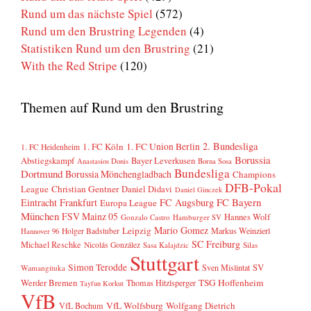
Rund um das nächste Spiel
(572)
Rund um den Brustring Legenden
(4)
Statistiken Rund um den Brustring
(21)
With the Red Stripe
(120)
Themen auf Rund um den Brustring
2. Bundesliga
1. FC Köln
1. FC Union Berlin
1. FC Heidenheim
Borussia
Abstiegskampf
Bayer Leverkusen
Anastasios Donis
Borna Sosa
Bundesliga
Dortmund
Borussia Mönchengladbach
Champions
DFB-Pokal
League
Christian Gentner
Daniel Didavi
Daniel Ginczek
FC Bayern
Eintracht Frankfurt
FC Augsburg
Europa League
München
FSV Mainz 05
Hannes Wolf
Gonzalo Castro
Hamburger SV
Mario Gomez
Leipzig
Markus Weinzierl
Holger Badstuber
Hannover 96
SC Freiburg
Michael Reschke
Nicolás González
Sasa Kalajdzic
Silas
Stuttgart
Simon Terodde
SV
Sven Mislintat
Wamangituka
Werder Bremen
TSG Hoffenheim
Thomas Hitzlsperger
Tayfun Korkut
VfB
VfL Wolfsburg
Wolfgang Dietrich
VfL Bochum