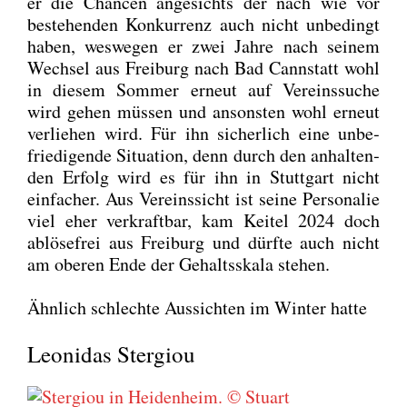
er die Chan­cen ange­sichts der nach wie vor
bestehen­den Kon­kur­renz auch nicht unbe­dingt
haben, wes­we­gen er zwei Jah­re nach sei­nem
Wech­sel aus Frei­burg nach Bad Cannstatt wohl
in die­sem Som­mer erneut auf Ver­eins­su­che
wird gehen müs­sen und ansons­ten wohl erneut
ver­lie­hen wird. Für ihn sicher­lich eine unbe­
frie­di­gen­de Situa­ti­on, denn durch den anhal­ten­
den Erfolg wird es für ihn in Stutt­gart nicht
ein­fa­cher. Aus Ver­eins­sicht ist sei­ne Per­so­na­lie
viel eher ver­kraft­bar, kam Kei­tel 2024 doch
ablö­se­frei aus Frei­burg und dürf­te auch nicht
am obe­ren Ende der Gehalts­ska­la ste­hen.
Ähn­lich schlech­te Aus­sich­ten im Win­ter hat­te
Leonidas Stergiou