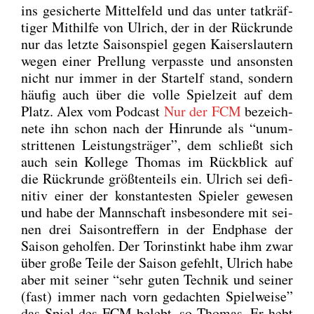
ins gesi­cher­te Mit­tel­feld und das unter tat­kräf­
ti­ger Mit­hil­fe von Ulrich, der in der Rück­run­de
nur das letz­te Sai­son­spiel gegen Kai­sers­lau­tern
wegen einer Prel­lung ver­pass­te und ansons­ten
nicht nur immer in der Start­elf stand, son­dern
häu­fig auch über die vol­le Spiel­zeit auf dem
Platz. Alex vom Pod­cast
Nur der FCM
bezeich­
ne­te ihn schon nach der Hin­run­de als “unum­
strit­te­nen Leis­tungs­trä­ger”, dem schließt sich
auch sein Kol­le­ge Tho­mas im Rück­blick auf
die Rück­run­de größ­ten­teils ein. Ulrich sei defi­
ni­tiv einer der kon­stan­tes­ten Spie­ler gewe­sen
und habe der Mann­schaft ins­be­son­de­re mit sei­
nen drei Sai­son­tref­fern in der End­pha­se der
Sai­son gehol­fen. Der Tor­instinkt habe ihm zwar
über gro­ße Tei­le der Sai­son gefehlt, Ulrich habe
aber mit sei­ner “sehr guten Tech­nik und sei­ner
(fast) immer nach vorn gedach­ten Spiel­wei­se”
das Spiel des FCM belebt, so Tho­mas. Er hebt