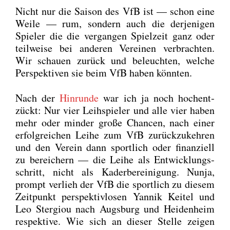
Nicht nur die Sai­son des VfB ist — schon eine
Wei­le — rum, son­dern auch die der­je­ni­gen
Spie­ler die die ver­gan­gen Spiel­zeit ganz oder
teil­wei­se bei ande­ren Ver­ei­nen ver­brach­ten.
Wir schau­en zurück und beleuch­ten, wel­che
Per­spek­ti­ven sie beim VfB haben könn­ten.
Nach der
Hin­run­de
war ich ja noch hoch­ent­
zückt: Nur vier Leih­spie­ler und alle vier haben
mehr oder min­der gro­ße Chan­cen, nach einer
erfolg­rei­chen Lei­he zum VfB zurück­zu­keh­ren
und den Ver­ein dann sport­lich oder finan­zi­ell
zu berei­chern — die Lei­he als Ent­wick­lungs­
schritt, nicht als Kader­be­rei­ni­gung. Nun­ja,
prompt ver­lieh der VfB die sport­lich zu die­sem
Zeit­punkt per­spek­tiv­lo­sen Yan­nik Kei­tel und
Leo Ster­giou nach Augs­burg und Hei­den­heim
respek­ti­ve. Wie sich an die­ser Stel­le zei­gen