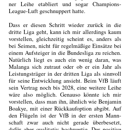
ner Lei­he eta­bliert und sogar Cham­pi­ons-
League-Luft geschnup­pert hat­te.
Dass er die­sen Schritt wie­der zurück in die
drit­te Liga geht, kann ich mir aller­dings kaum
vor­stel­len, gleich­zei­tig scheint es, anders als
bei Sei­men, nicht für regel­mä­ßi­ge Ein­sät­ze bei
einem Auf­stei­ger in die Bun­des­li­ga zu rei­chen.
Natür­lich liegt es auch ein wenig dar­an, was
Malan­ga sich zutraut oder ob er ein Jahr als
Leis­tungs­trä­ger in der drit­ten Liga als sinn­voll
für sei­ne Ent­wick­lung ansieht. Beim VfB läuft
sein Ver­trag noch bis 2028, eine wei­te­re Lei­he
wäre also mög­lich. Genau­so könn­te ich mir
vor­stel­len, dass man ihn, ähn­lich wie Ben­ja­min
Boakye, mit einer Rück­kauf­op­ti­on abgibt. Auf
den Flü­geln ist der VfB in der ers­ten Mann­
schaft zwar auch nicht gera­de über­be­setzt,
dafür aber qua­li­ta­tiv hoch­wer­tig. Der posi­ti­ve