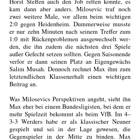
Horst Stef­fen auch den Job ret­ten konn­te, es
kam dann aber anders. Milo­se­vic traf noch
zwei wei­te­re Male, vor allem beim wich­ti­gen
2:0 gegen Hei­den­heim. Dum­mer­wei­se muss­te
er nur zehn Minu­ten nach sei­nem Tref­fer zum
1:0 mit Rücken­pro­ble­men aus­ge­wech­selt wer­
den, die ihn zudem die nächs­ten drei Spie­le
außer Gefecht set­zen soll­ten. Gegen Sai­son­ende
ver­lor er dann sei­nen Platz an Eigen­ge­wächs
Salim Mus­ah. Den­noch rech­net Max ihm zum
letzt­end­li­chen Klas­sen­er­halt einen wich­ti­gen
Bei­trag an.
Was Milo­se­vics Per­spek­ti­ven angeht, sieht ihn
Max eher bei einem Bun­des­li­gis­ten, bei dem er
mehr Spiel­zeit bekommt als beim VfB. Im 4–
3‑3 Wer­ders habe er als klas­si­scher Neu­ner
gespielt und sei in der Lage gewe­sen, die
Gegen­spie­ler in der Mit­te zu bin­den. Max