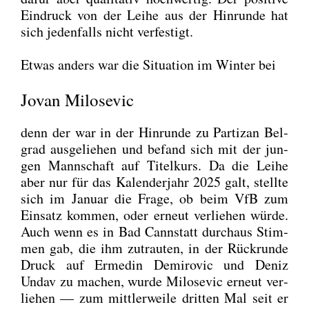
Ein­druck von der Lei­he aus der Hin­run­de hat
sich jeden­falls nicht ver­fes­tigt.
Etwas anders war die Situa­ti­on im Win­ter bei
Jovan Milosevic
denn der war in der Hin­run­de zu Par­tizan Bel­
grad aus­ge­lie­hen und befand sich mit der jun­
gen Mann­schaft auf Titel­kurs. Da die Lei­he
aber nur für das Kalen­der­jahr 2025 galt, stell­te
sich im Janu­ar die Fra­ge, ob beim VfB zum
Ein­satz kom­men, oder erneut ver­lie­hen wür­de.
Auch wenn es in Bad Cannstatt durch­aus Stim­
men gab, die ihm zutrau­ten, in der Rück­run­de
Druck auf Erme­din Demi­ro­vic und Deniz
Undav zu machen, wur­de Milo­se­vic erneut ver­
lie­hen — zum mitt­ler­wei­le drit­ten Mal seit er