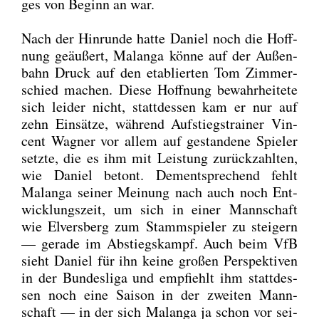
ges von Beginn an war.
Nach der Hin­run­de hat­te Dani­el noch die Hoff­
nung geäu­ßert, Malan­ga kön­ne auf der Außen­
bahn Druck auf den eta­blier­ten Tom Zim­mer­
schied machen. Die­se Hoff­nung bewahr­hei­te­te
sich lei­der nicht, statt­des­sen kam er nur auf
zehn Ein­sät­ze, wäh­rend Auf­stiegs­trai­ner Vin­
cent Wag­ner vor allem auf gestan­de­ne Spie­ler
setz­te, die es ihm mit Leis­tung zurück­zahl­ten,
wie Dani­el betont. Dem­entspre­chend fehlt
Malan­ga sei­ner Mei­nung nach auch noch Ent­
wick­lungs­zeit, um sich in einer Mann­schaft
wie Elvers­berg zum Stamm­spie­ler zu stei­gern
— gera­de im Abstiegs­kampf. Auch beim VfB
sieht Dani­el für ihn kei­ne gro­ßen Per­spek­ti­ven
in der Bun­des­li­ga und emp­fiehlt ihm statt­des­
sen noch eine Sai­son in der zwei­ten Mann­
schaft — in der sich Malan­ga ja schon vor sei­