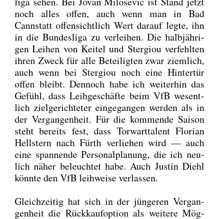
li­ga sehen. Bei Jovan Milo­se­vic ist Stand jetzt
noch alles offen, auch wenn man in Bad
Cannstatt offen­sicht­lich Wert dar­auf leg­te, ihn
in die Bun­des­li­ga zu ver­lei­hen. Die halb­jäh­ri­
gen Lei­hen von Kei­tel und Ster­giou ver­fehl­ten
ihren Zweck für alle Betei­lig­ten zwar ziem­lich,
auch wenn bei Ster­giou noch eine Hin­ter­tür
offen bleibt. Den­noch habe ich wei­ter­hin das
Gefühl, dass Leih­ge­schäf­te beim VfB wesent­
lich ziel­ge­rich­te­ter ein­ge­gan­gen wer­den als in
der Ver­gan­gen­heit. Für die kom­men­de Sai­son
steht bereits fest, dass Tor­wart­ta­lent Flo­ri­an
Hells­tern nach Fürth ver­lie­hen wird — auch
eine span­nen­de Per­so­nal­pla­nung, die ich neu­
lich näher beleuch­tet habe. Auch Jus­tin Diehl
könn­te den VfB leih­wei­se ver­las­sen.
Gleich­zei­tig hat sich in der jün­ge­ren Ver­gan­
gen­heit die Rück­kauf­op­ti­on als wei­te­re Mög­