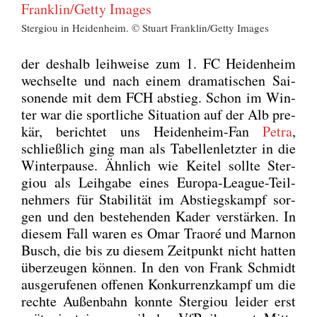
Ster­giou in Hei­den­heim. © Stuart Franklin/Getty Images
der des­halb leih­wei­se zum 1. FC Hei­den­heim
wech­sel­te und nach einem dra­ma­ti­schen Sai­
son­ende mit dem FCH abstieg. Schon im Win­
ter war die sport­li­che Situa­ti­on auf der Alb pre­
kär, berich­tet uns Hei­den­heim-Fan
Petra
,
schließ­lich ging man als Tabel­len­letz­ter in die
Win­ter­pau­se. Ähn­lich wie Kei­tel soll­te Ster­
giou als Leih­ga­be eines Euro­pa-League-Teil­
neh­mers für Sta­bi­li­tät im Abstiegs­kampf sor­
gen und den bestehen­den Kader ver­stär­ken. In
die­sem Fall waren es Omar Tra­o­ré und Mar­non
Busch, die bis zu die­sem Zeit­punkt nicht hat­ten
über­zeu­gen kön­nen. In den von Frank Schmidt
aus­ge­ru­fe­nen offe­nen Kon­kur­renz­kampf um die
rech­te Außen­bahn konn­te Ster­giou lei­der erst