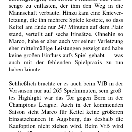
sen­go zu ent­las­ten, der ihm den Weg in die
Mann­schaft ver­bau­te. Hin­zu kam eine Knie­ver­
let­zung, die ihn meh­re­re Spie­le kos­te­te, so dass
Kei­tel am Ende nur 247 Minu­ten auf dem Platz
stand, ver­teilt auf sechs Ein­sät­ze. Ohne­hin so
Mar­co, habe er aber auch vor sei­ner Ver­let­zung
eher mit­tel­mä­ßi­ge Leis­tun­gen gezeigt und habe
kei­ne gro­ßen Ein­fluss aufs Spiel gehabt — was
auch mit der feh­len­den Spiel­pra­xis zu tun
haben könn­te.
Schließ­lich brach­te er es auch beim VfB in der
Vor­sai­son nur auf 265 Spiel­mi­nu­ten, sein größ­
tes High­light war das Tor gegen Bern in der
Cham­pi­ons League. Auch in der kom­men­den
Sai­son sieht Mar­co für Kei­tel kei­ne grö­ße­ren
Ein­satz­chan­cen in Augs­burg, das des­halb die
Kauf­op­ti­on nicht zie­hen wird. Beim VfB wird