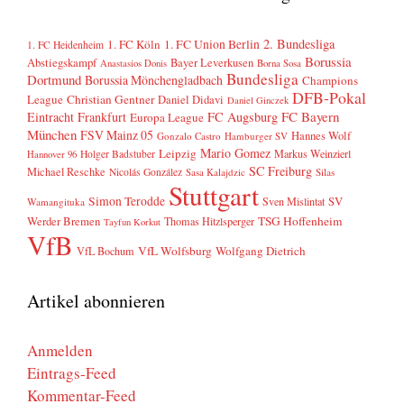
2. Bundesliga
1. FC Köln
1. FC Union Berlin
1. FC Heidenheim
Borussia
Abstiegskampf
Bayer Leverkusen
Anastasios Donis
Borna Sosa
Bundesliga
Dortmund
Borussia Mönchengladbach
Champions
DFB-Pokal
League
Christian Gentner
Daniel Didavi
Daniel Ginczek
FC Bayern
Eintracht Frankfurt
FC Augsburg
Europa League
München
FSV Mainz 05
Hannes Wolf
Gonzalo Castro
Hamburger SV
Mario Gomez
Leipzig
Markus Weinzierl
Holger Badstuber
Hannover 96
SC Freiburg
Michael Reschke
Nicolás González
Sasa Kalajdzic
Silas
Stuttgart
Simon Terodde
SV
Sven Mislintat
Wamangituka
Werder Bremen
TSG Hoffenheim
Thomas Hitzlsperger
Tayfun Korkut
VfB
VfL Wolfsburg
Wolfgang Dietrich
VfL Bochum
Artikel abonnieren
Anmelden
Eintrags-Feed
Kommentar-Feed