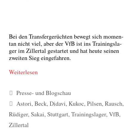
Bei den Trans­fer­ge­rüch­ten bewegt sich momen­
tan nicht viel, aber der VfB ist ins Trai­nings­la­
ger im Zil­ler­tal gestar­tet und hat heu­te sei­nen
zwei­ten Sieg ein­ge­fah­ren.
Wei­ter­le­sen
Kategorien
Presse- und Blogschau
Schlagwörter
Astori
,
Beck
,
Didavi
,
Kukoc
,
Pilsen
,
Rausch
,
Rüdiger
,
Sakai
,
Stuttgart
,
Trainingslager
,
VfB
,
Zillertal