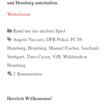
und Hom­burg unter­hal­ten.
Wei­ter­le­sen
Kategorien
Rund um das nächste Spiel
Schlagwörter
Angelo Vaccaro
,
DFB-Pokal
,
FC 08
Homburg
,
Homburg
,
Manuel Fischer
,
Saarland
,
Stuttgart
,
Timo Cecen
,
VfB
,
Waldstadion
Homburg
2 Kommentare
Herzlich Willkommen!