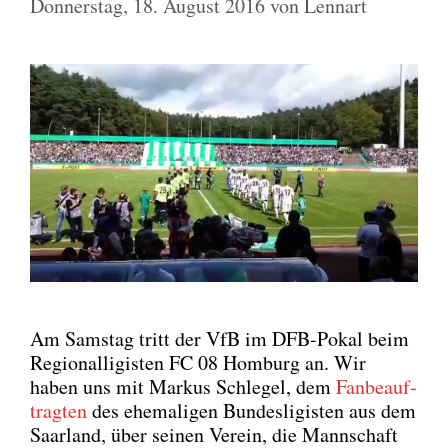
Donnerstag, 18. August 2016
von
Lennart
Am Sams­tag tritt der VfB im DFB-Pokal beim
Regio­nal­li­gis­ten FC 08 Hom­burg an. Wir
haben uns mit Mar­kus Schle­gel, dem
Fan­be­auf­
trag­ten
des ehe­ma­li­gen Bun­des­li­gis­ten aus dem
Saar­land, über sei­nen Ver­ein, die Mann­schaft