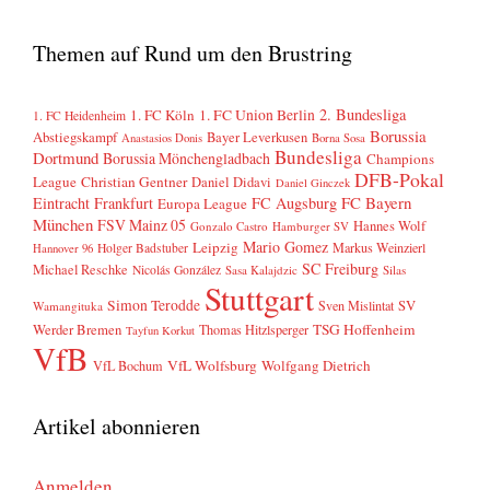
Themen auf Rund um den Brustring
2. Bundesliga
1. FC Köln
1. FC Union Berlin
1. FC Heidenheim
Borussia
Abstiegskampf
Bayer Leverkusen
Anastasios Donis
Borna Sosa
Bundesliga
Dortmund
Borussia Mönchengladbach
Champions
DFB-Pokal
League
Christian Gentner
Daniel Didavi
Daniel Ginczek
FC Bayern
Eintracht Frankfurt
FC Augsburg
Europa League
München
FSV Mainz 05
Hannes Wolf
Gonzalo Castro
Hamburger SV
Mario Gomez
Leipzig
Markus Weinzierl
Holger Badstuber
Hannover 96
SC Freiburg
Michael Reschke
Nicolás González
Sasa Kalajdzic
Silas
Stuttgart
Simon Terodde
SV
Sven Mislintat
Wamangituka
Werder Bremen
TSG Hoffenheim
Thomas Hitzlsperger
Tayfun Korkut
VfB
VfL Wolfsburg
Wolfgang Dietrich
VfL Bochum
Artikel abonnieren
Anmelden