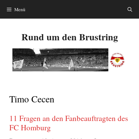
Zum
Menü
Inhalt
springen
Rund um den Brustring
Timo Cecen
11 Fragen an den Fanbeauftragten des
FC Homburg