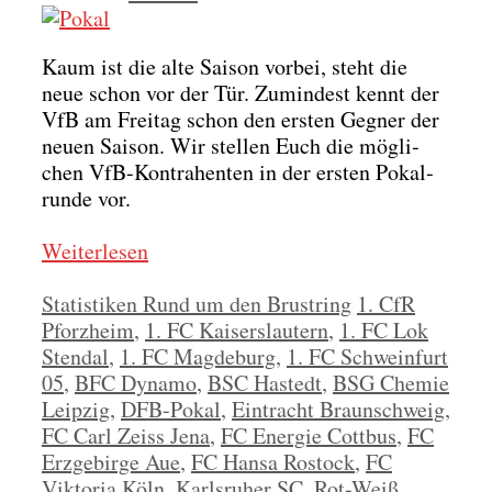
Kaum ist die alte Sai­son vor­bei, steht die
neue schon vor der Tür. Zumin­dest kennt der
VfB am Frei­tag schon den ers­ten Geg­ner der
neu­en Sai­son. Wir stel­len Euch die mög­li­
chen VfB-Kon­tra­hen­ten in der ers­ten Pokal­
run­de vor.
Wei­ter­le­sen
Kategorien
Schlagwörter
Statistiken Rund um den Brustring
1. CfR
Pforzheim
,
1. FC Kaiserslautern
,
1. FC Lok
Stendal
,
1. FC Magdeburg
,
1. FC Schweinfurt
05
,
BFC Dynamo
,
BSC Hastedt
,
BSG Chemie
Leipzig
,
DFB-Pokal
,
Eintracht Braunschweig
,
FC Carl Zeiss Jena
,
FC Energie Cottbus
,
FC
Erzgebirge Aue
,
FC Hansa Rostock
,
FC
Viktoria Köln
,
Karlsruher SC
,
Rot-Weiß