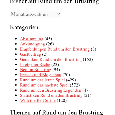
Bisher auf Rund um den Brustring
Bisher
auf
Rund
Kategorien
um
den
Brustring
Abstimmung
(45)
Ankündigung
(26)
Empfehlungen Rund um den Brustring
(8)
Gastbeitrag
(2)
Gedanken Rund um den Brustring
(152)
In eigener Sache
(23)
Neu im Brustring
(94)
Presse- und Blogschau
(70)
Rund um das letzte Spiel
(429)
Rund um das nächste Spiel
(572)
Rund um den Brustring Legenden
(4)
Statistiken Rund um den Brustring
(21)
With the Red Stripe
(120)
Themen auf Rund um den Brustring