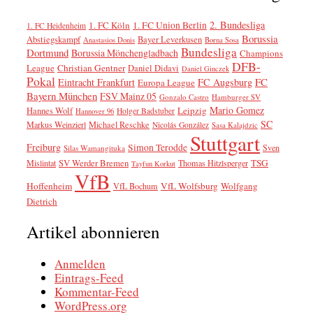
2. Bundesliga
1. FC Köln
1. FC Union Berlin
1. FC Heidenheim
Borussia
Abstiegskampf
Bayer Leverkusen
Anastasios Donis
Borna Sosa
Bundesliga
Dortmund
Borussia Mönchengladbach
Champions
DFB-
League
Christian Gentner
Daniel Didavi
Daniel Ginczek
Pokal
FC
Eintracht Frankfurt
FC Augsburg
Europa League
Bayern München
FSV Mainz 05
Gonzalo Castro
Hamburger SV
Mario Gomez
Leipzig
Hannes Wolf
Holger Badstuber
Hannover 96
SC
Markus Weinzierl
Michael Reschke
Nicolás González
Sasa Kalajdzic
Stuttgart
Freiburg
Simon Terodde
Sven
Silas Wamangituka
SV Werder Bremen
TSG
Mislintat
Thomas Hitzlsperger
Tayfun Korkut
VfB
Hoffenheim
VfL Wolfsburg
Wolfgang
VfL Bochum
Dietrich
Artikel abonnieren
Anmelden
Eintrags-Feed
Kommentar-Feed
WordPress.org