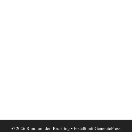
© 2026 Rund um den Brustring
• Erstellt mit
GeneratePress