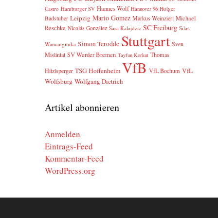
Hannes Wolf
Castro
Hamburger SV
Holger
Hannover 96
Mario Gomez
Leipzig
Markus Weinzierl
Michael
Badstuber
SC Freiburg
Reschke
Nicolás González
Sasa Kalajdzic
Silas
Stuttgart
Simon Terodde
Sven
Wamangituka
SV Werder Bremen
Mislintat
Thomas
Tayfun Korkut
VfB
TSG Hoffenheim
VfL
Hitzlsperger
VfL Bochum
Wolfsburg
Wolfgang Dietrich
Artikel abonnieren
Anmelden
Eintrags-Feed
Kommentar-Feed
WordPress.org