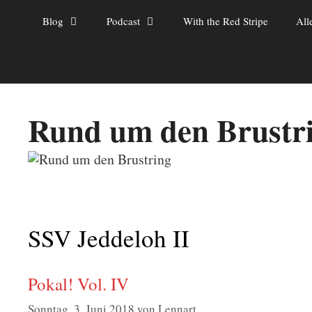
Zum
Blog
Podcast
With the Red Stripe
All
Inhalt
springen
Rund um den Brustr
SSV Jeddeloh II
Pokal! Vol. IV
Sonntag, 3. Juni 2018
von
Lennart