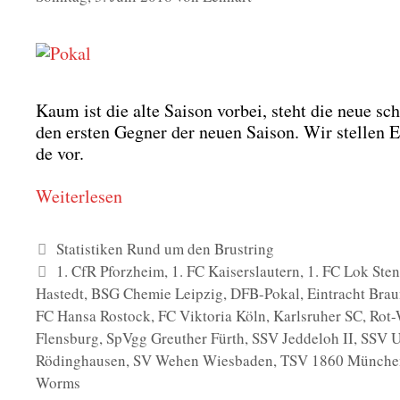
Kaum ist die alte Sai­son vor­bei, steht die neue s
den ers­ten Geg­ner der neu­en Sai­son. Wir stel­len 
de vor.
Wei­ter­le­sen
Kategorien
Statistiken Rund um den Brustring
Schlagwörter
1. CfR Pforzheim
,
1. FC Kaiserslautern
,
1. FC Lok Sten
Hastedt
,
BSG Chemie Leipzig
,
DFB-Pokal
,
Eintracht Bra
FC Hansa Rostock
,
FC Viktoria Köln
,
Karlsruher SC
,
Rot-
Flensburg
,
SpVgg Greuther Fürth
,
SSV Jeddeloh II
,
SSV U
Rödinghausen
,
SV Wehen Wiesbaden
,
TSV 1860 Münche
Worms