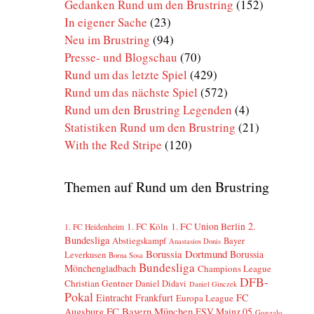
Gedanken Rund um den Brustring
(152)
In eigener Sache
(23)
Neu im Brustring
(94)
Presse- und Blogschau
(70)
Rund um das letzte Spiel
(429)
Rund um das nächste Spiel
(572)
Rund um den Brustring Legenden
(4)
Statistiken Rund um den Brustring
(21)
With the Red Stripe
(120)
Themen auf Rund um den Brustring
2.
1. FC Köln
1. FC Union Berlin
1. FC Heidenheim
Bundesliga
Abstiegskampf
Bayer
Anastasios Donis
Borussia Dortmund
Borussia
Leverkusen
Borna Sosa
Bundesliga
Mönchengladbach
Champions League
DFB-
Christian Gentner
Daniel Didavi
Daniel Ginczek
Pokal
Eintracht Frankfurt
FC
Europa League
FC Bayern München
Augsburg
FSV Mainz 05
Gonzalo