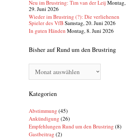
Neu im Brustring: Tim van der Leij
Montag,
29. Juni 2026
Wieder im Brustring (?): Die verliehenen
Spieler des VfB
Samstag, 20. Juni 2026
In guten Händen
Montag, 8. Juni 2026
Bisher auf Rund um den Brustring
Bisher
auf
Rund
um
den
Kategorien
Brustring
Abstimmung
(45)
Ankündigung
(26)
Empfehlungen Rund um den Brustring
(8)
Gastbeitrag
(2)