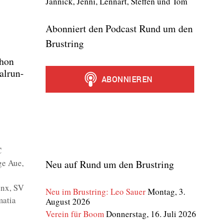
Jan­nick, Jen­ni, Lenn­art, Stef­fen und Tom
Abonniert den Podcast Rund um den
Brustring
chon
al­run­
C
ge Aue
,
Neu auf Rund um den Brustring
inx
,
SV
Neu im Brustring: Leo Sauer
Montag, 3.
atia
August 2026
Verein für Boom
Donnerstag, 16. Juli 2026