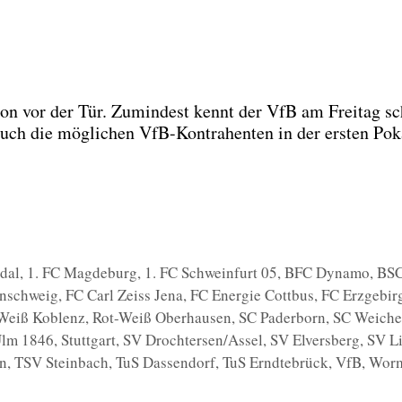
chon vor der Tür. Zumin­dest kennt der VfB am Frei­tag s
Euch die mög­li­chen VfB-Kon­tra­hen­ten in der ers­ten Pok
dal
,
1. FC Magdeburg
,
1. FC Schweinfurt 05
,
BFC Dynamo
,
BS
unschweig
,
FC Carl Zeiss Jena
,
FC Energie Cottbus
,
FC Erzgebir
Weiß Koblenz
,
Rot-Weiß Oberhausen
,
SC Paderborn
,
SC Weiche
lm 1846
,
Stuttgart
,
SV Drochtersen/Assel
,
SV Elversberg
,
SV L
n
,
TSV Steinbach
,
TuS Dassendorf
,
TuS Erndtebrück
,
VfB
,
Worm