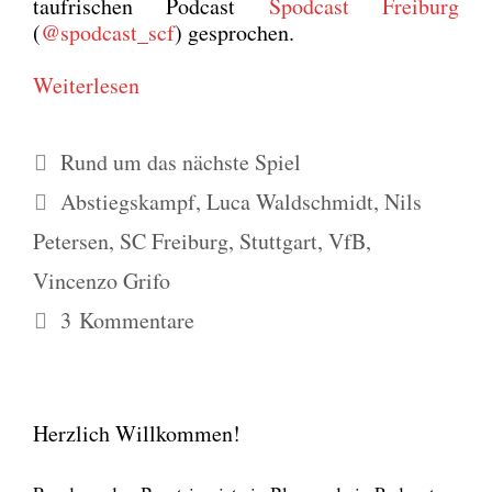
tau­fri­schen Pod­cast
Spod­cast Frei­burg
(
@spodcast_scf
) gespro­chen.
Wei­ter­le­sen
Kategorien
Rund um das nächste Spiel
Schlagwörter
Abstiegskampf
,
Luca Waldschmidt
,
Nils
Petersen
,
SC Freiburg
,
Stuttgart
,
VfB
,
Vincenzo Grifo
3 Kommentare
Herzlich Willkommen!