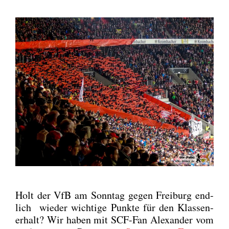
Holt der VfB am Sonn­tag gegen Frei­burg end­
lich wie­der wich­ti­ge Punk­te für den Klas­sen­
er­halt? Wir haben mit SCF-Fan Alex­an­der vom