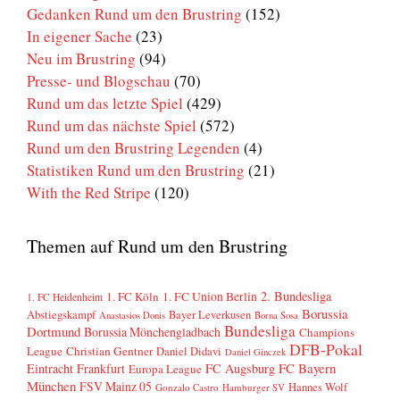
Gedanken Rund um den Brustring
(152)
In eigener Sache
(23)
Neu im Brustring
(94)
Presse- und Blogschau
(70)
Rund um das letzte Spiel
(429)
Rund um das nächste Spiel
(572)
Rund um den Brustring Legenden
(4)
Statistiken Rund um den Brustring
(21)
With the Red Stripe
(120)
Themen auf Rund um den Brustring
2. Bundesliga
1. FC Köln
1. FC Union Berlin
1. FC Heidenheim
Borussia
Abstiegskampf
Bayer Leverkusen
Anastasios Donis
Borna Sosa
Bundesliga
Dortmund
Borussia Mönchengladbach
Champions
DFB-Pokal
League
Christian Gentner
Daniel Didavi
Daniel Ginczek
FC Bayern
Eintracht Frankfurt
FC Augsburg
Europa League
München
FSV Mainz 05
Hannes Wolf
Gonzalo Castro
Hamburger SV