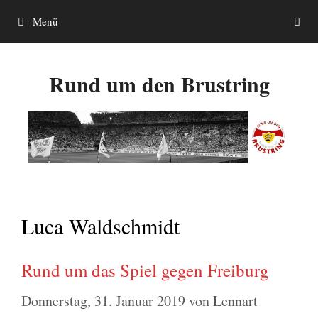
Zum
Menü
Inhalt
springen
Rund um den Brustring
Luca Waldschmidt
Rund um das Spiel gegen Freiburg
Donnerstag, 31. Januar 2019
von
Lennart