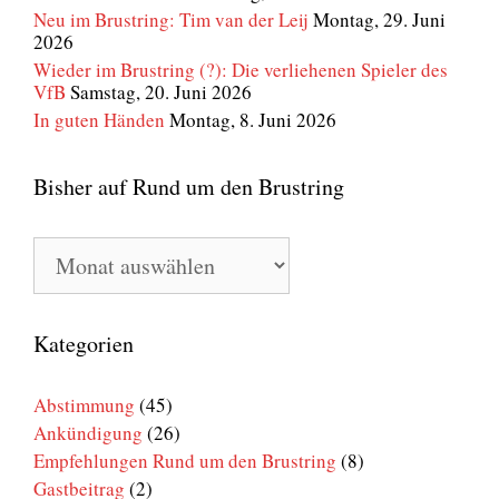
Neu im Brustring: Tim van der Leij
Montag, 29. Juni
2026
Wieder im Brustring (?): Die verliehenen Spieler des
VfB
Samstag, 20. Juni 2026
In guten Händen
Montag, 8. Juni 2026
Bisher auf Rund um den Brustring
Bisher
auf
Rund
um
den
Kategorien
Brustring
Abstimmung
(45)
Ankündigung
(26)
Empfehlungen Rund um den Brustring
(8)
Gastbeitrag
(2)