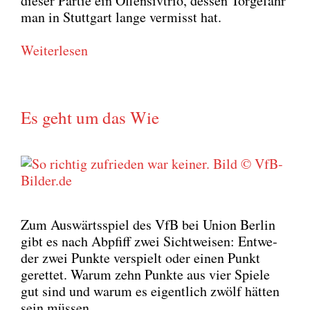
die­ser Par­tie ein Offen­siv­trio, des­sen Tor­ge­fahr
man in Stutt­gart lan­ge ver­misst hat.
Wei­ter­le­sen
Es geht um das Wie
Zum Aus­wärts­spiel des VfB bei Uni­on Ber­lin
gibt es nach Abpfiff zwei Sicht­wei­sen: Ent­we­
der zwei Punk­te ver­spielt oder einen Punkt
geret­tet. War­um zehn Punk­te aus vier Spie­le
gut sind und war­um es eigent­lich zwölf hät­ten
sein müs­sen.