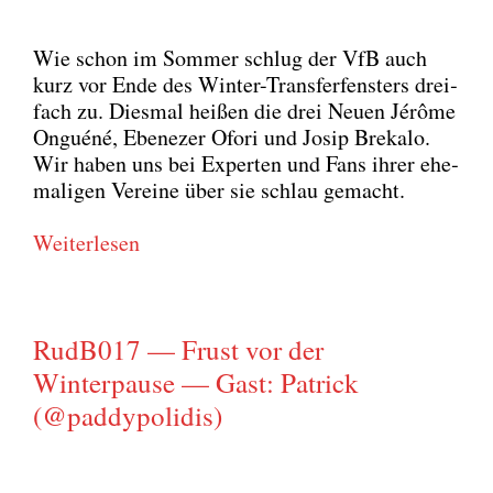
Wie schon im Som­mer schlug der VfB auch
kurz vor Ende des Win­ter-Trans­fer­fens­ters drei­
fach zu. Dies­mal hei­ßen die drei Neu­en Jérô­me
Ongué­né, Ebe­ne­zer Ofo­ri und Josip Bre­ka­lo.
Wir haben uns bei Exper­ten und Fans ihrer ehe­
ma­li­gen Ver­ei­ne über sie schlau gemacht.
Wei­ter­le­sen
RudB017 — Frust vor der
Winterpause — Gast: Patrick
(@paddypolidis)