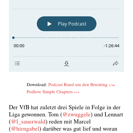
Down­load:
Pod­cast Rund um den Brust­ring
70 MB
Pod­l­ove Simp­le Chap­ters
876 B
Der VfB hat zuletzt drei Spie­le in Fol­ge in der
Liga gewon­nen. Tom (
@zwuggele
) und Lenn­art
(
@l_sauerwald
) reden mit Mar­cel
(
@hirngabel
) dar­über was gut lief und wor­an