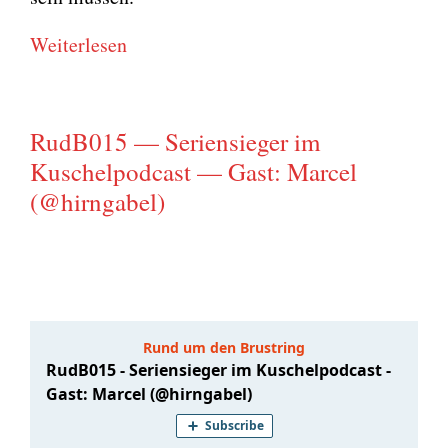
Wei­ter­le­sen
RudB015 — Seriensieger im
Kuschelpodcast — Gast: Marcel
(@hirngabel)