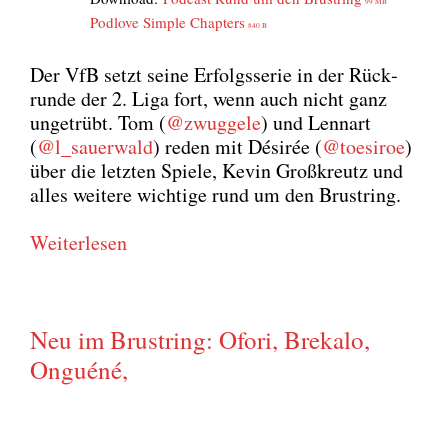
99 MB
Pod­l­ove Simp­le Chap­ters
840 B
Der VfB setzt sei­ne Erfolgs­se­rie in der Rück­
run­de der 2. Liga fort, wenn auch nicht ganz
unge­trübt. Tom (
@zwuggele
) und Lenn­art
(
@l_sauerwald
) reden mit Dési­rée (
@toesiroe
)
über die letz­ten Spie­le, Kevin Groß­kreutz und
alles wei­te­re wich­ti­ge rund um den Brust­ring.
Wei­ter­le­sen
Neu im Brustring: Ofori, Brekalo,
Onguéné,