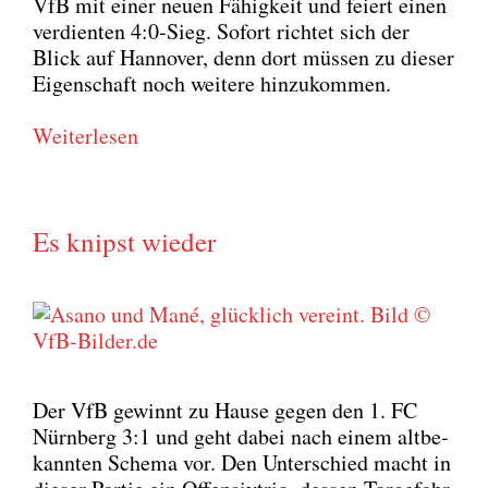
VfB mit einer neu­en Fähig­keit und fei­ert einen
ver­dien­ten 4:0‑Sieg. Sofort rich­tet sich der
Blick auf Han­no­ver, denn dort müs­sen zu die­ser
Eigen­schaft noch wei­te­re hin­zu­kom­men.
Wei­ter­le­sen
Es knipst wieder
Der VfB gewinnt zu Hau­se gegen den 1. FC
Nürn­berg 3:1 und geht dabei nach einem alt­be­
kann­ten Sche­ma vor. Den Unter­schied macht in