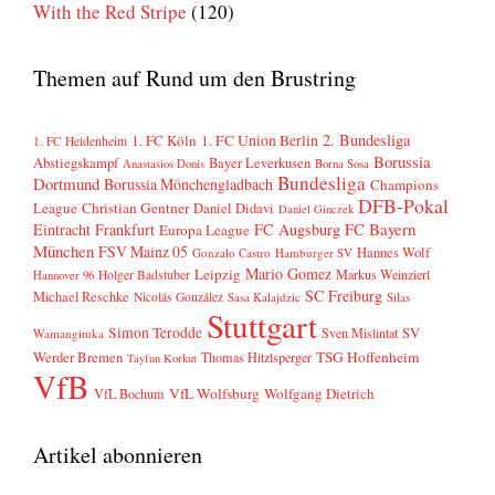
With the Red Stripe
(120)
Themen auf Rund um den Brustring
2. Bundesliga
1. FC Köln
1. FC Union Berlin
1. FC Heidenheim
Borussia
Abstiegskampf
Bayer Leverkusen
Anastasios Donis
Borna Sosa
Bundesliga
Dortmund
Borussia Mönchengladbach
Champions
DFB-Pokal
League
Christian Gentner
Daniel Didavi
Daniel Ginczek
FC Bayern
Eintracht Frankfurt
FC Augsburg
Europa League
München
FSV Mainz 05
Hannes Wolf
Gonzalo Castro
Hamburger SV
Mario Gomez
Leipzig
Markus Weinzierl
Holger Badstuber
Hannover 96
SC Freiburg
Michael Reschke
Nicolás González
Sasa Kalajdzic
Silas
Stuttgart
Simon Terodde
SV
Sven Mislintat
Wamangituka
Werder Bremen
TSG Hoffenheim
Thomas Hitzlsperger
Tayfun Korkut
VfB
VfL Wolfsburg
Wolfgang Dietrich
VfL Bochum
Artikel abonnieren