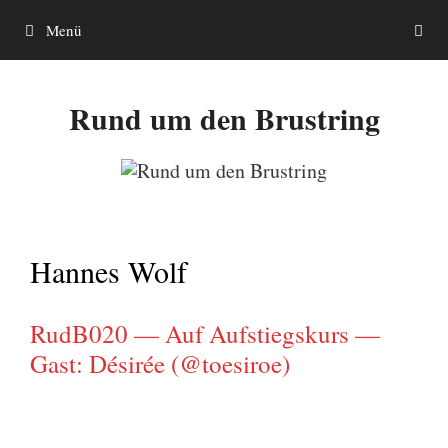
Zum
Menü
Inhalt
springen
Rund um den Brustring
Hannes Wolf
RudB020 — Auf Aufstiegskurs —
Gast: Désirée (@toesiroe)