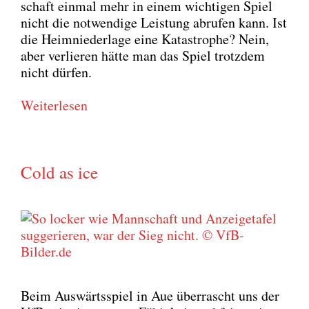
schaft ein­mal mehr in einem wich­ti­gen Spiel
nicht die not­wen­di­ge Leis­tung abru­fen kann. Ist
die Heim­nie­der­la­ge eine Kata­stro­phe? Nein,
aber ver­lie­ren hät­te man das Spiel trotz­dem
nicht dür­fen.
Wei­ter­le­sen
Cold as ice
Beim Aus­wärts­spiel in Aue über­rascht uns der