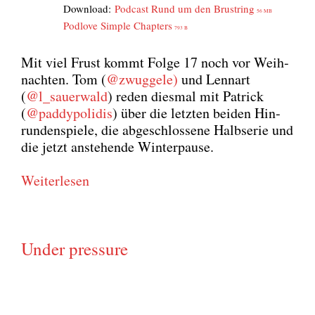
Down­load:
Pod­cast Rund um den Brust­ring
56 MB
Pod­l­ove Simp­le Chap­ters
793 B
Mit viel Frust kommt Fol­ge 17 noch vor Weih­
nach­ten. Tom (
@zwuggele)
und Lenn­art
(
@l_sauerwald
) reden dies­mal mit Patrick
(
@paddypolidis
) über die letz­ten bei­den Hin­
run­den­spie­le, die abge­schlos­se­ne Halb­se­rie und
die jetzt anste­hen­de Win­ter­pau­se.
Wei­ter­le­sen
Under pressure