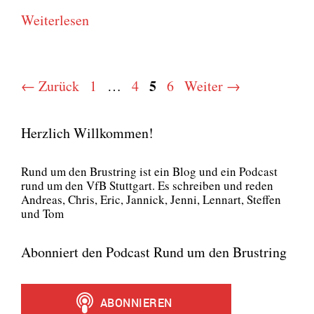
Wei­ter­le­sen
Seite
Seite
Seite
5
Seite
←
Zurück
1
…
4
6
Weiter
→
Herzlich Willkommen!
Rund um den Brust­ring ist ein Blog und ein Pod­cast
rund um den VfB Stutt­gart. Es schrei­ben und reden
Andre­as, Chris, Eric, Jan­nick, Jen­ni, Lenn­art, Stef­fen
und Tom
Abonniert den Podcast Rund um den Brustring