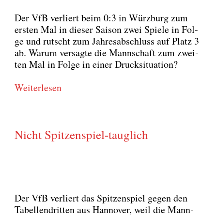
Der VfB ver­liert beim 0:3 in Würz­burg zum
ers­ten Mal in die­ser Sai­son zwei Spie­le in Fol­
ge und rutscht zum Jah­res­ab­schluss auf Platz 3
ab. War­um ver­sag­te die Mann­schaft zum zwei­
ten Mal in Fol­ge in einer Druck­si­tua­ti­on?
Wei­ter­le­sen
Nicht Spitzenspiel-tauglich
Der VfB ver­liert das Spit­zen­spiel gegen den
Tabel­len­drit­ten aus Han­no­ver, weil die Mann­