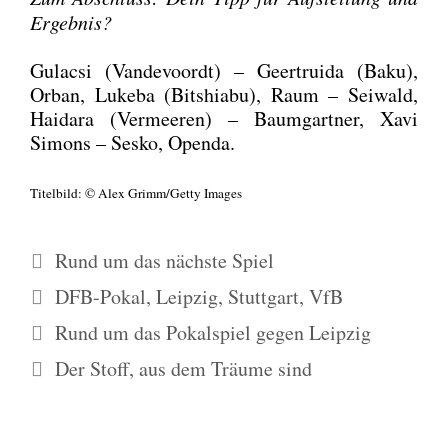
Ergeb­nis?
Gulacsi (Van­de­vo­or­dt) – Geer­trui­da (Baku),
Orban, Luke­ba (Bit­shia­bu), Raum – Sei­wald,
Hai­dara (Ver­mee­ren) – Baum­gart­ner, Xavi
Simons – Ses­ko, Open­da.
Titel­bild: © Alex Grimm/Getty Images
Kategorien
Rund um das nächste Spiel
Schlagwörter
DFB-Pokal
,
Leipzig
,
Stuttgart
,
VfB
Rund um das Pokalspiel gegen Leipzig
Der Stoff, aus dem Träume sind