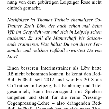
nung von dem gebür­ti­gen Leip­zi­ger Rose nicht
ein­fach gemacht.
Nach­fol­ger ist Tho­mas Tuchels ehe­ma­li­ger Co-
Trai­ner Zsolt Löw, der auch schon mal beim
VfB im Gespräch war und sich in Leip­zig schon
aus­kennt. Er soll die Mann­schaft bis Sai­son­
ende trai­nie­ren. Was hältst Du von die­ser Per­
so­na­lie und wel­chen Fuß­ball erwar­test Du von
Löw?
Einen bes­se­ren Inte­rims­trai­ner als Löw hät­te
RB nicht bekom­men kön­nen. Er kennt den Red-
Bull-Fuß­ball seit 2012 und war bis 2018 als
Co-Trai­ner in Leip­zig, hat Erfah­rung und Titel
gesam­melt, kann her­vor­ra­gend mit Spie­lern
umge­hen und steht für die rei­ne Pres­sing-
Gegen­pres­sing-Leh­re – also drän­gen­den Red-
Bull-Fuß­ball. Den­noch hat er sich unter Tho­