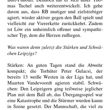
mas Tuchel auch wei­ter­ent­wi­ckelt. Ich gehe
davon aus, dass RB muti­ger und ziel­stre­bi­ger
agiert, wie­der akti­ver gegen den Ball spielt und
viel­leicht zur Vie­rer­ket­te zurück­kehrt. Zudem
ist Löw ein unheim­lich offe­ner und sym­pa­thi­
scher Typ, dem die Her­zen zuflie­gen.
Was waren denn zuletzt die Stär­ken und Schwä­
chen Leip­zigs?
Stär­ken: An guten Tagen stand die Abwehr
kom­pakt; die Tor­hü­ter Peter Gulacsi, der
bereits 13 wei­ße Wes­ten in der Liga hat, und
Maar­ten Van­de­vo­or­dt agie­ren sta­bil. Schwä­
chen: Den Leip­zi­gern ging teil­wei­se jeg­li­cher
Plan mit dem Ball ab, das Über­gangs­spiel war
eine Kata­stro­phe und die Stür­mer wur­den kaum
in Sze­ne gesetzt. Der Mann­schaft, die viel zu