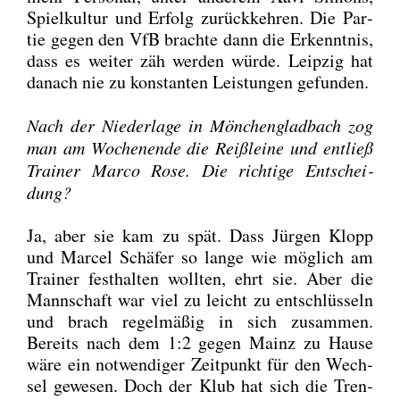
Spiel­kul­tur und Erfolg zurück­keh­ren. Die Par­
tie gegen den VfB brach­te dann die Erkennt­nis,
dass es wei­ter zäh wer­den wür­de. Leip­zig hat
danach nie zu kon­stan­ten Leis­tun­gen gefun­den.
Nach der Nie­der­la­ge in Mön­chen­glad­bach zog
man am Wochen­en­de die Reiß­lei­ne und ent­ließ
Trai­ner Mar­co Rose. Die rich­ti­ge Ent­schei­
dung?
Ja, aber sie kam zu spät. Dass Jür­gen Klopp
und Mar­cel Schä­fer so lan­ge wie mög­lich am
Trai­ner fest­hal­ten woll­ten, ehrt sie. Aber die
Mann­schaft war viel zu leicht zu ent­schlüs­seln
und brach regel­mä­ßig in sich zusam­men.
Bereits nach dem 1:2 gegen Mainz zu Hau­se
wäre ein not­wen­di­ger Zeit­punkt für den Wech­
sel gewe­sen. Doch der Klub hat sich die Tren­