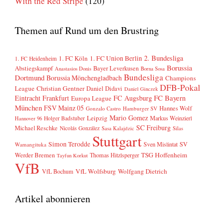
With the Red Stripe
(120)
Themen auf Rund um den Brustring
2. Bundesliga
1. FC Köln
1. FC Union Berlin
1. FC Heidenheim
Borussia
Abstiegskampf
Bayer Leverkusen
Anastasios Donis
Borna Sosa
Bundesliga
Dortmund
Borussia Mönchengladbach
Champions
DFB-Pokal
League
Christian Gentner
Daniel Didavi
Daniel Ginczek
FC Bayern
Eintracht Frankfurt
FC Augsburg
Europa League
München
FSV Mainz 05
Hannes Wolf
Gonzalo Castro
Hamburger SV
Mario Gomez
Leipzig
Markus Weinzierl
Holger Badstuber
Hannover 96
SC Freiburg
Michael Reschke
Nicolás González
Sasa Kalajdzic
Silas
Stuttgart
Simon Terodde
SV
Sven Mislintat
Wamangituka
Werder Bremen
TSG Hoffenheim
Thomas Hitzlsperger
Tayfun Korkut
VfB
VfL Wolfsburg
Wolfgang Dietrich
VfL Bochum
Artikel abonnieren