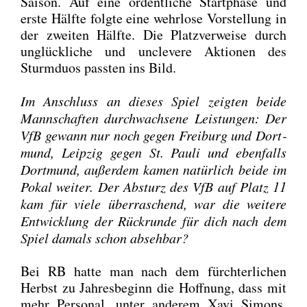
Sai­son. Auf eine ordent­li­che Start­pha­se und
ers­te Hälf­te folg­te eine wehr­lo­se Vor­stel­lung in
der zwei­ten Hälf­te. Die Platz­ver­wei­se durch
unglück­li­che und uncle­ve­re Aktio­nen des
Sturm­du­os pass­ten ins Bild.
Im Anschluss an die­ses Spiel zeig­ten bei­de
Mann­schaf­ten durch­wach­se­ne Leis­tun­gen: Der
VfB gewann nur noch gegen Frei­burg und Dort­
mund, Leip­zig gegen St. Pau­li und eben­falls
Dort­mund, außer­dem kamen natür­lich bei­de im
Pokal wei­ter. Der Absturz des VfB auf Platz 11
kam für vie­le über­ra­schend, war die wei­te­re
Ent­wick­lung der Rück­run­de für dich nach dem
Spiel damals schon abseh­bar?
Bei RB hat­te man nach dem fürch­ter­li­chen
Herbst zu Jah­res­be­ginn die Hoff­nung, dass mit
mehr Per­so­nal, unter ande­rem Xavi Simons,