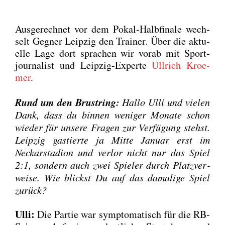
Aus­ge­rech­net vor dem Pokal-Halb­fi­na­le wech­
selt Geg­ner Leip­zig den Trai­ner. Über die aktu­
el­le Lage dort spra­chen wir vor­ab mit Sport­
jour­na­list und Leip­zig-Exper­te
Ull­rich Kroe­
mer
.
Rund um den Brust­ring:
Hal­lo Ulli und vie­len
Dank, dass du bin­nen weni­ger Mona­te schon
wie­der für unse­re Fra­gen zur Ver­fü­gung stehst.
Leip­zig gas­tier­te ja Mit­te Janu­ar erst im
Neckar­sta­di­on und ver­lor nicht nur das Spiel
2:1, son­dern auch zwei Spie­ler durch Platz­ver­
wei­se. Wie blickst Du auf das dama­li­ge Spiel
zurück?
Ulli:
Die Par­tie war sym­pto­ma­tisch für die RB-