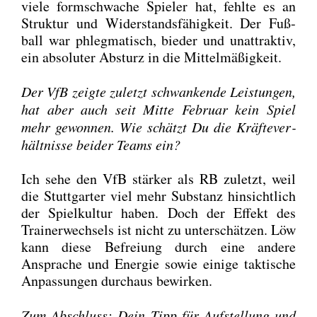
vie­le form­schwa­che Spie­ler hat, fehl­te es an
Struk­tur und Wider­stands­fä­hig­keit. Der Fuß­
ball war phleg­ma­tisch, bie­der und unat­trak­tiv,
ein abso­lu­ter Absturz in die Mit­tel­mä­ßig­keit.
Der VfB zeig­te zuletzt schwan­ken­de Leis­tun­gen,
hat aber auch seit Mit­te Febru­ar kein Spiel
mehr gewon­nen. Wie schätzt Du die Kräf­te­ver­
hält­nis­se bei­der Teams ein?
Ich sehe den VfB stär­ker als RB zuletzt, weil
die Stutt­gar­ter viel mehr Sub­stanz hin­sicht­lich
der Spiel­kul­tur haben. Doch der Effekt des
Trai­ner­wech­sels ist nicht zu unter­schät­zen. Löw
kann die­se Befrei­ung durch eine ande­re
Anspra­che und Ener­gie sowie eini­ge tak­ti­sche
Anpas­sun­gen durch­aus bewir­ken.
Zum Abschluss: Dein Tipp für Auf­stel­lung und