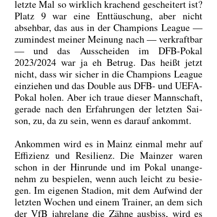
letz­te Mal so wirk­lich kra­chend geschei­tert ist?
Platz 9 war eine Ent­täu­schung, aber nicht
abseh­bar, das aus in der Cham­pi­ons League —
zumin­dest mei­ner Mei­nung nach — ver­kraft­bar
— und das Aus­schei­den im DFB-Pokal
2023/2024 war ja eh Betrug. Das heißt jetzt
nicht, dass wir sicher in die Cham­pi­ons League
ein­zie­hen und das Dou­ble aus DFB- und UEFA-
Pokal holen. Aber ich traue die­ser Mann­schaft,
gera­de nach den Erfah­run­gen der letz­ten Sai­
son, zu, da zu sein, wenn es dar­auf ankommt.
Ankom­men wird es in Mainz ein­mal mehr auf
Effi­zi­enz und Resi­li­enz. Die Main­zer waren
schon in der Hin­run­de und im Pokal unan­ge­
nehm zu bespie­len, wenn auch leicht zu besie­
gen. Im eige­nen Sta­di­on, mit dem Auf­wind der
letz­ten Wochen und einem Trai­ner, an dem sich
der VfB jah­re­lang die Zäh­ne aus­biss, wird es