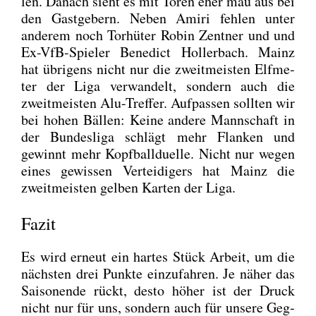
len. Danach sieht es mit Toren eher mau aus bei
den Gast­ge­bern. Neben Ami­ri feh­len unter
ande­rem noch Tor­hü­ter Robin Zent­ner und und
Ex-VfB-Spie­ler Bene­dict Hol­ler­bach. Mainz
hat übri­gens nicht nur die zweit­meis­ten Elf­me­
ter der Liga ver­wan­delt, son­dern auch die
zweit­meis­ten Alu-Tref­fer. Auf­pas­sen soll­ten wir
bei hohen Bäl­len: Kei­ne ande­re Mann­schaft in
der Bun­des­li­ga schlägt mehr Flan­ken und
gewinnt mehr Kopf­ball­du­el­le. Nicht nur wegen
eines gewis­sen Ver­tei­di­gers hat Mainz die
zweit­meis­ten gel­ben Kar­ten der Liga.
Fazit
Es wird erneut ein har­tes Stück Arbeit, um die
nächs­ten drei Punk­te ein­zu­fah­ren. Je näher das
Sai­son­ende rückt, des­to höher ist der Druck
nicht nur für uns, son­dern auch für unse­re Geg­