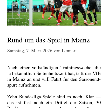
Rund um das Spiel in Mainz
Samstag, 7. März 2026
von
Lennart
Nach einer voll­stän­di­gen Trai­nings­wo­che, die
ja bekannt­lich Sel­ten­heits­wert hat, tritt der VfB
in Mainz an und will Fahrt für den Sai­son­end­
spurt auf­neh­men.
Zehn Bun­des­li­ga-Spie­le sind es noch. Klar —
das ist fast noch ein Drit­tel der Sai­son, 30