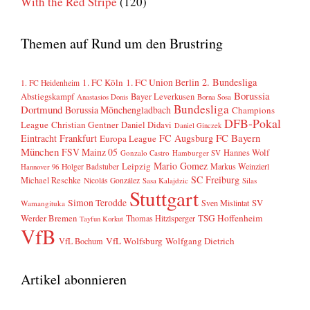
With the Red Stripe
(120)
Themen auf Rund um den Brustring
2. Bundesliga
1. FC Köln
1. FC Union Berlin
1. FC Heidenheim
Borussia
Abstiegskampf
Bayer Leverkusen
Anastasios Donis
Borna Sosa
Bundesliga
Dortmund
Borussia Mönchengladbach
Champions
DFB-Pokal
League
Christian Gentner
Daniel Didavi
Daniel Ginczek
FC Bayern
Eintracht Frankfurt
FC Augsburg
Europa League
München
FSV Mainz 05
Hannes Wolf
Gonzalo Castro
Hamburger SV
Mario Gomez
Leipzig
Markus Weinzierl
Holger Badstuber
Hannover 96
SC Freiburg
Michael Reschke
Nicolás González
Sasa Kalajdzic
Silas
Stuttgart
Simon Terodde
SV
Sven Mislintat
Wamangituka
Werder Bremen
TSG Hoffenheim
Thomas Hitzlsperger
Tayfun Korkut
VfB
VfL Wolfsburg
Wolfgang Dietrich
VfL Bochum
Artikel abonnieren