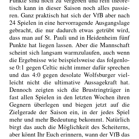
Punk­te sind noch zu ver­ge­ben und rein theo­re­
tisch kann in die­ser Sai­son noch alles pas­sie­
ren. Ganz prak­tisch hat sich der VfB aber nach
24 Spie­len in eine her­vor­ra­gen­de Aus­gangs­la­ge
gebracht, die nur dadurch etwas getrübt wird,
dass man auf St. Pau­li und in Hei­den­heim fünf
Punk­te hat lie­gen las­sen. Aber die Mann­schaft
scheint sich lang­sam warm­zu­lau­fen, auch wenn
die Ergeb­nis­se wie bei­spiels­wei­se das fol­gen­lo­
se 0:1 gegen Cel­tic nicht immer dafür spre­chen
und das 4:0 gegen deso­la­te Wolfs­bur­ger viel­
leicht nicht die ulti­ma­ti­ve Aus­sa­ge­kraft hat.
Den­noch zeig­ten sich die Brust­ring­trä­ger in
fast allen Spie­len in den letz­ten Wochen ihren
Geg­nern über­le­gen und bie­gen jetzt auf die
Ziel­ge­ra­de der Sai­son ein, in der jedes Spiel
mehr und mehr Bedeu­tung bekommt. Natür­lich
birgt das auch die Mög­lich­keit des Schei­terns,
aber könnt Ihr Euch erin­nern, wann der VfB das