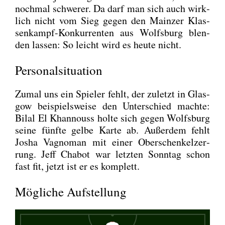
noch­mal schwe­rer. Da darf man sich auch wirk­
lich nicht vom Sieg gegen den Main­zer Klas­
sen­kampf-Kon­kur­ren­ten aus Wolfs­burg blen­
den las­sen: So leicht wird es heu­te nicht.
Personalsituation
Zumal uns ein Spie­ler fehlt, der zuletzt in Glas­
gow bei­spiels­wei­se den Unter­schied mach­te:
Bil­al El Khan­nouss hol­te sich gegen Wolfs­burg
sei­ne fünf­te gel­be Kar­te ab. Außer­dem fehlt
Josha Vagno­man mit einer Ober­schen­kel­zer­
rung. Jeff Cha­b­ot war letz­ten Sonn­tag schon
fast fit, jetzt ist er es kom­plett.
Mögliche Aufstellung