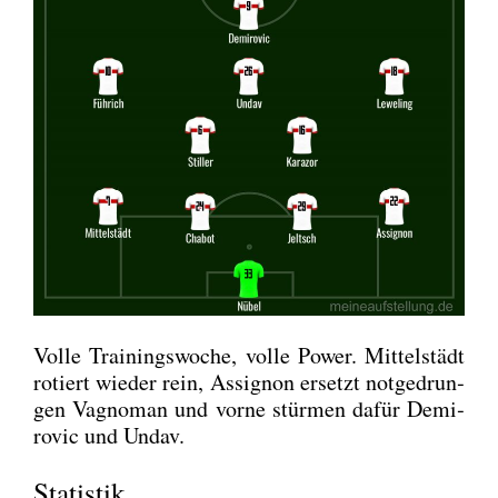
Vol­le Trai­nings­wo­che, vol­le Power. Mit­tel­städt
rotiert wie­der rein, Assi­gnon ersetzt not­ge­drun­
gen Vagno­man und vor­ne stür­men dafür Demi­
ro­vic und Undav.
Statistik