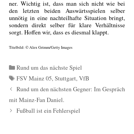
ner. Wich­tig ist, dass man sich nicht wie bei
den letz­ten bei­den Aus­wärts­spie­len sel­ber
unnö­tig in eine nach­teil­haf­te Situa­ti­on bringt,
son­dern direkt sel­ber für kla­re Ver­hält­nis­se
sorgt. Hof­fen wir, dass es dies­mal klappt.
Titel­bild: © Alex Grimm/Getty Images
Kategorien
Rund um das nächste Spiel
Schlagwörter
FSV Mainz 05
,
Stuttgart
,
VfB
Rund um den nächsten Gegner: Im Gespräch
mit Mainz-Fan Daniel.
Fußball ist ein Fehlerspiel