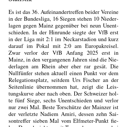
Es ist das 36. Auf­ein­an­der­tref­fen bei­der Ver­ei­ne
in der Bun­des­li­ga, 16 Sie­gen ste­hen 10 Nie­der­
la­gen gegen Mainz gegen­über bei neun Unent­
schie­den. In der Hin­run­de sieg­te der VfB erst
in der Liga mit 2:1 im Neckar­sta­di­on und kurz
dar­auf im Pokal mit 2:0 am Euro­pa­k­rei­sel.
Zwar ver­lor der VfB Anfang 2025 erst in
Mainz, in den ver­gan­ge­nen Jah­ren sind die Nie­
der­la­gen am Rhein aber eher rar gesät. Die
Null­fün­fer ste­hen aktu­ell einen Punkt vor dem
Rele­ga­ti­ons­platz, seit­dem Urs Fischer an der
Sei­ten­li­nie über­nom­men hat, zeigt die Leis­
tungs­kur­ve aber nach oben. Der Schwei­zer hol­
te fünf Sie­ge, sechs Unent­schie­den und ver­lor
nur zwei Mal. Bes­te Tor­schüt­ze der Main­zer ist
der ver­letz­te Nadiem Ami­ri, des­sen zehn Sai­
son­tref­fer sie­ben Mal vom Elf­me­ter-Punkt fie­