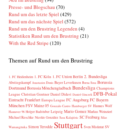
Presse- und Blogschau
(70)
Rund um das letzte Spiel
(429)
Rund um das nächste Spiel
(572)
Rund um den Brustring Legenden
(4)
Statistiken Rund um den Brustring
(21)
With the Red Stripe
(120)
Themen auf Rund um den Brustring
2. Bundesliga
1. FC Köln
1. FC Union Berlin
1. FC Heidenheim
Borussia
Abstiegskampf
Bayer Leverkusen
Anastasios Donis
Borna Sosa
Bundesliga
Dortmund
Borussia Mönchengladbach
Champions
DFB-Pokal
League
Christian Gentner
Daniel Didavi
Daniel Ginczek
FC Bayern
Eintracht Frankfurt
FC Augsburg
Europa League
München
FSV Mainz 05
Hannes Wolf
Gonzalo Castro
Hamburger SV
Mario Gomez
Leipzig
Markus Weinzierl
Holger Badstuber
Hannover 96
SC Freiburg
Michael Reschke
Nicolás González
Sasa Kalajdzic
Silas
Stuttgart
Simon Terodde
SV
Sven Mislintat
Wamangituka