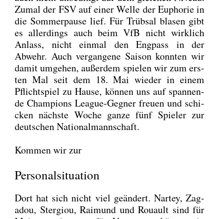
Zumal der FSV auf einer Wel­le der Eupho­rie in
die Som­mer­pau­se lief. Für Trüb­sal bla­sen gibt
es aller­dings auch beim VfB nicht wirk­lich
Anlass, nicht ein­mal den Eng­pass in der
Abwehr. Auch ver­gan­ge­ne Sai­son konn­ten wir
damit umge­hen, außer­dem spie­len wir zum ers­
ten Mal seit dem 18. Mai wie­der in einem
Pflicht­spiel zu Hau­se, kön­nen uns auf span­nen­
de Cham­pi­ons League-Geg­ner freu­en und schi­
cken nächs­te Woche gan­ze fünf Spie­ler zur
deut­schen Natio­nal­mann­schaft.
Kom­men wir zur
Personalsituation
Dort hat sich nicht viel geän­dert. Nar­tey, Zag­
adou, Ster­giou, Rai­mund und Rou­ault sind für