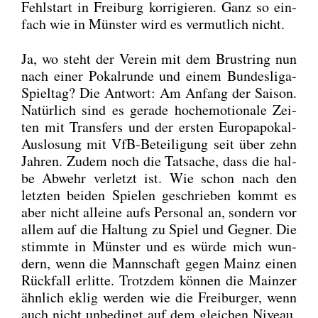
Fehl­start in Frei­burg kor­ri­gie­ren. Ganz so ein­
fach wie in Müns­ter wird es ver­mut­lich nicht.
Ja, wo steht der Ver­ein mit dem Brust­ring nun
nach einer Pokal­run­de und einem Bun­des­li­ga-
Spiel­tag? Die Ant­wort: Am Anfang der Sai­son.
Natür­lich sind es gera­de hoch­emo­tio­na­le Zei­
ten mit Trans­fers und der ers­ten Euro­pa­po­kal-
Aus­lo­sung mit VfB-Betei­li­gung seit über zehn
Jah­ren. Zudem noch die Tat­sa­che, dass die hal­
be Abwehr ver­letzt ist. Wie schon nach den
letz­ten bei­den Spie­len geschrie­ben kommt es
aber nicht allei­ne aufs Per­so­nal an, son­dern vor
allem auf die Hal­tung zu Spiel und Geg­ner. Die
stimm­te in Müns­ter und es wür­de mich wun­
dern, wenn die Mann­schaft gegen Mainz einen
Rück­fall erlit­te. Trotz­dem kön­nen die Main­zer
ähn­lich eklig wer­den wie die Frei­bur­ger, wenn
auch nicht unbe­dingt auf dem glei­chen Niveau.