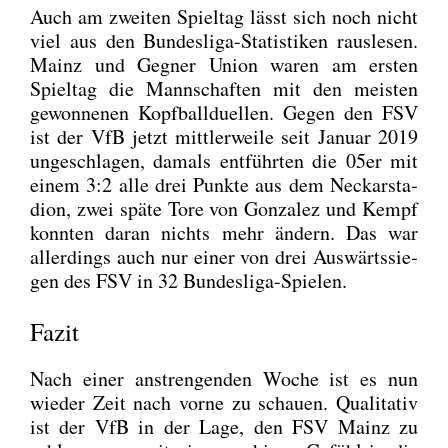
Auch am zwei­ten Spiel­tag lässt sich noch nicht
viel aus den Bun­des­li­ga-Sta­tis­ti­ken raus­le­sen.
Mainz und Geg­ner Uni­on waren am ers­ten
Spiel­tag die Mann­schaf­ten mit den meis­ten
gewon­ne­nen Kopf­ball­du­el­len. Gegen den FSV
ist der VfB jetzt mitt­ler­wei­le seit Janu­ar 2019
unge­schla­gen, damals ent­führ­ten die 05er mit
einem 3:2 alle drei Punk­te aus dem Neckar­sta­
di­on, zwei spä­te Tore von Gon­za­lez und Kempf
konn­ten dar­an nichts mehr ändern. Das war
aller­dings auch nur einer von drei Aus­wärts­sie­
gen des FSV in 32 Bun­des­li­ga-Spie­len.
Fazit
Nach einer anstren­gen­den Woche ist es nun
wie­der Zeit nach vor­ne zu schau­en. Qua­li­ta­tiv
ist der VfB in der Lage, den FSV Mainz zu