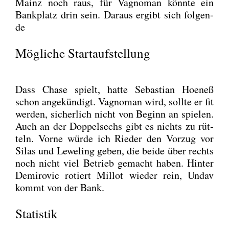
Mainz noch raus, für Vagno­man könn­te ein
Bank­platz drin sein. Dar­aus ergibt sich fol­gen­
de
Mögliche Startaufstellung
Dass Cha­se spielt, hat­te Sebas­ti­an Hoe­neß
schon ange­kün­digt. Vagno­man wird, soll­te er fit
wer­den, sicher­lich nicht von Beginn an spie­len.
Auch an der Dop­pel­sechs gibt es nichts zu rüt­
teln. Vor­ne wür­de ich Rie­der den Vor­zug vor
Silas und Lewe­ling geben, die bei­de über rechts
noch nicht viel Betrieb gemacht haben. Hin­ter
Demi­ro­vic rotiert Mil­lot wie­der rein, Undav
kommt von der Bank.
Statistik