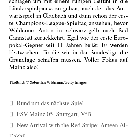
schla­gen um mit einem ruhi­gen Gefühl in die
Län­der­spiel­pau­se zu gehen, nach der das Aus­
wärts­spiel in Glad­bach und dann schon der ers­
te Cham­pi­ons-League-Spiel­tag anste­hen, bevor
Wal­de­mar Anton in schwarz-gelb nach Bad
Cannstatt zurück­kehrt. Egal wie der ers­te Euro­
po­kal-Geg­ner seit 11 Jah­ren heißt: Es wer­den
Fest­wo­chen, für die wir in der Bun­des­li­ga die
Grund­la­ge schaf­fen müs­sen. Vol­ler Fokus auf
Mainz also!
Titel­bild: © Sebas­ti­an Widmann/Getty Images
Kategorien
Rund um das nächste Spiel
Schlagwörter
FSV Mainz 05
,
Stuttgart
,
VfB
New Arrival with the Red Stripe: Ameen Al-
Dakhil