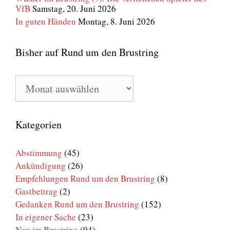
VfB
Samstag, 20. Juni 2026
In guten Händen
Montag, 8. Juni 2026
Bisher auf Rund um den Brustring
Bisher
auf
Rund
um
den
Kategorien
Brustring
Abstimmung
(45)
Ankündigung
(26)
Empfehlungen Rund um den Brustring
(8)
Gastbeitrag
(2)
Gedanken Rund um den Brustring
(152)
In eigener Sache
(23)
Neu im Brustring
(94)