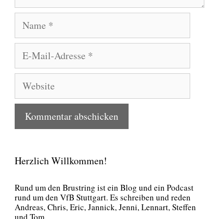
Name
E-
Mail-
Adresse
Website
Herzlich Willkommen!
Rund um den Brust­ring ist ein Blog und ein Pod­cast
rund um den VfB Stutt­gart. Es schrei­ben und reden
Andre­as, Chris, Eric, Jan­nick, Jen­ni, Lenn­art, Stef­fen
und Tom