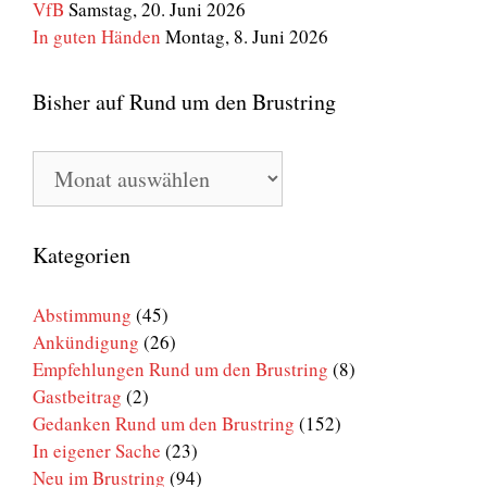
VfB
Samstag, 20. Juni 2026
In guten Händen
Montag, 8. Juni 2026
Bisher auf Rund um den Brustring
Bisher
auf
Rund
um
den
Kategorien
Brustring
Abstimmung
(45)
Ankündigung
(26)
Empfehlungen Rund um den Brustring
(8)
Gastbeitrag
(2)
Gedanken Rund um den Brustring
(152)
In eigener Sache
(23)
Neu im Brustring
(94)