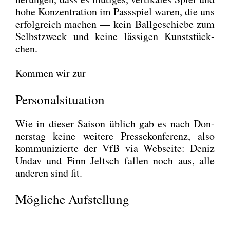
hohe Kon­zen­tra­ti­on im Pass­spiel waren, die uns
erfolg­reich machen — kein Ball­ge­schie­be zum
Selbst­zweck und kei­ne läs­si­gen Kunst­stück­
chen.
Kom­men wir zur
Personalsituation
Wie in die­ser Sai­son üblich gab es nach Don­
ners­tag kei­ne wei­te­re Pres­se­kon­fe­renz, also
kom­mu­ni­zier­te der VfB via Web­sei­te: Deniz
Undav und Finn Jeltsch fal­len noch aus, alle
ande­ren sind fit.
Mögliche Aufstellung