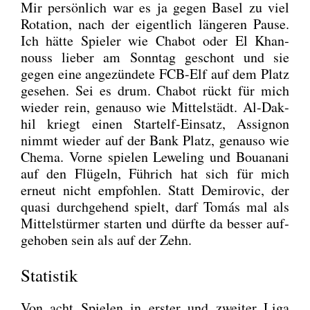
Mir per­sön­lich war es ja gegen Basel zu viel
Rota­ti­on, nach der eigent­lich län­ge­ren Pau­se.
Ich hät­te Spie­ler wie Cha­b­ot oder El Khan­
nouss lie­ber am Sonn­tag geschont und sie
gegen eine ange­zün­de­te FCB-Elf auf dem Platz
gese­hen. Sei es drum. Cha­b­ot rückt für mich
wie­der rein, genau­so wie Mit­tel­städt. Al-Dak­
hil kriegt einen Start­elf-Ein­satz, Assi­gnon
nimmt wie­der auf der Bank Platz, genau­so wie
Che­ma. Vor­ne spie­len Lewe­ling und Bouana­ni
auf den Flü­geln, Füh­rich hat sich für mich
erneut nicht emp­foh­len. Statt Demi­ro­vic, der
qua­si durch­ge­hend spielt, darf Tomás mal als
Mit­tel­stür­mer star­ten und dürf­te da bes­ser auf­
ge­ho­ben sein als auf der Zehn.
Statistik
Von acht Spie­len in ers­ter und zwei­ter Liga