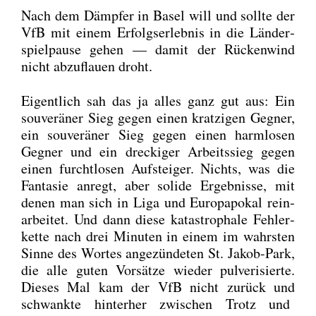
Nach dem Dämp­fer in Basel will und soll­te der
VfB mit einem Erfolgs­er­leb­nis in die Län­der­
spiel­pau­se gehen — damit der Rücken­wind
nicht abzu­flau­en droht.
Eigent­lich sah das ja alles ganz gut aus: Ein
sou­ve­rä­ner Sieg gegen einen krat­zi­gen Geg­ner,
ein sou­ve­rä­ner Sieg gegen einen harm­lo­sen
Geg­ner und ein dre­cki­ger Arbeits­sieg gegen
einen furcht­lo­sen Auf­stei­ger. Nichts, was die
Fan­ta­sie anregt, aber soli­de Ergeb­nis­se, mit
denen man sich in Liga und Euro­pa­po­kal rein­
ar­bei­tet. Und dann die­se kata­stro­pha­le Feh­ler­
ket­te nach drei Minu­ten in einem im wahrs­ten
Sin­ne des Wor­tes ange­zün­de­ten St. Jakob-Park,
die alle guten Vor­sät­ze wie­der pul­ve­ri­sier­te.
Die­ses Mal kam der VfB nicht zurück und
schwank­te hin­ter­her zwi­schen Trotz und