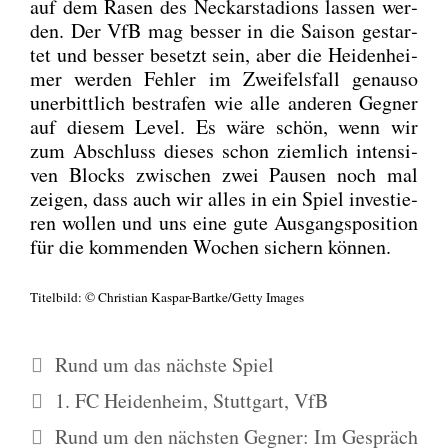
auf dem Rasen des Neckar­sta­di­ons las­sen wer­
den. Der VfB mag bes­ser in die Sai­son gestar­
tet und bes­ser besetzt sein, aber die Hei­den­hei­
mer wer­den Feh­ler im Zwei­fels­fall genau­so
uner­bitt­lich bestra­fen wie alle ande­ren Geg­ner
auf die­sem Level. Es wäre schön, wenn wir
zum Abschluss die­ses schon ziem­lich inten­si­
ven Blocks zwi­schen zwei Pau­sen noch mal
zei­gen, dass auch wir alles in ein Spiel inves­tie­
ren wol­len und uns eine gute Aus­gangs­po­si­ti­on
für die kom­men­den Wochen sichern kön­nen.
Titel­bild: © Chris­ti­an Kas­par-Bart­ke/­Get­ty Images
Kategorien
Rund um das nächste Spiel
Schlagwörter
1. FC Heidenheim
,
Stuttgart
,
VfB
Rund um den nächsten Gegner: Im Gespräch