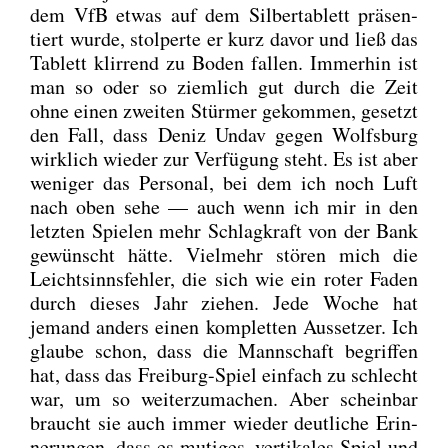
dem VfB etwas auf dem Sil­ber­ta­blett prä­sen­
tiert wur­de, stol­per­te er kurz davor und ließ das
Tablett klir­rend zu Boden fal­len. Immer­hin ist
man so oder so ziem­lich gut durch die Zeit
ohne einen zwei­ten Stür­mer gekom­men, gesetzt
den Fall, dass Deniz Undav gegen Wolfs­burg
wirk­lich wie­der zur Ver­fü­gung steht. Es ist aber
weni­ger das Per­so­nal, bei dem ich noch Luft
nach oben sehe — auch wenn ich mir in den
letz­ten Spie­len mehr Schlag­kraft von der Bank
gewünscht hät­te. Viel­mehr stö­ren mich die
Leicht­sinns­feh­ler, die sich wie ein roter Faden
durch die­ses Jahr zie­hen. Jede Woche hat
jemand anders einen kom­plet­ten Aus­set­zer. Ich
glau­be schon, dass die Mann­schaft begrif­fen
hat, dass das Frei­burg-Spiel ein­fach zu schlecht
war, um so wei­ter­zu­ma­chen. Aber schein­bar
braucht sie auch immer wie­der deut­li­che Erin­
ne­run­gen, dass es muti­ges, ver­ti­ka­les Spiel und