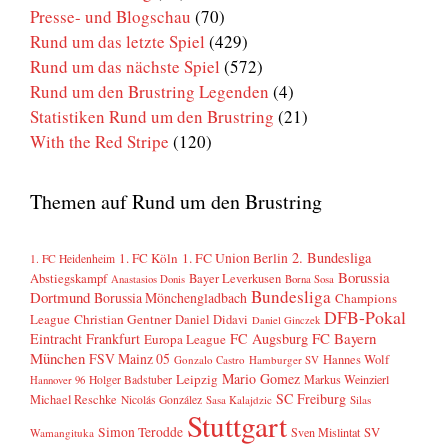
Presse- und Blogschau
(70)
Rund um das letzte Spiel
(429)
Rund um das nächste Spiel
(572)
Rund um den Brustring Legenden
(4)
Statistiken Rund um den Brustring
(21)
With the Red Stripe
(120)
Themen auf Rund um den Brustring
2. Bundesliga
1. FC Köln
1. FC Union Berlin
1. FC Heidenheim
Borussia
Abstiegskampf
Bayer Leverkusen
Anastasios Donis
Borna Sosa
Bundesliga
Dortmund
Borussia Mönchengladbach
Champions
DFB-Pokal
League
Christian Gentner
Daniel Didavi
Daniel Ginczek
FC Bayern
Eintracht Frankfurt
FC Augsburg
Europa League
München
FSV Mainz 05
Hannes Wolf
Gonzalo Castro
Hamburger SV
Mario Gomez
Leipzig
Markus Weinzierl
Holger Badstuber
Hannover 96
SC Freiburg
Michael Reschke
Nicolás González
Sasa Kalajdzic
Silas
Stuttgart
Simon Terodde
SV
Sven Mislintat
Wamangituka