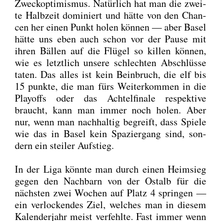
Zweck­op­ti­mis­mus. Natür­lich hat man die zwei­
te Halb­zeit domi­niert und hät­te von den Chan­
cen her einen Punkt holen kön­nen — aber Basel
hät­te uns eben auch schon vor der Pau­se mit
ihren Bäl­len auf die Flü­gel so kil­len kön­nen,
wie es letzt­lich unse­re schlech­ten Abschlüs­se
taten. Das alles ist kein Bein­bruch, die elf bis
15 punk­te, die man fürs Wei­ter­kom­men in die
Play­offs oder das Ach­tel­fi­na­le respek­ti­ve
braucht, kann man immer noch holen. Aber
nur, wenn man nach­hal­tig begreift, dass Spie­le
wie das in Basel kein Spa­zier­gang sind, son­
dern ein stei­ler Auf­stieg.
In der Liga könn­te man durch einen Heim­sieg
gegen den Nach­barn von der Ost­alb für die
nächs­ten zwei Wochen auf Platz 4 sprin­gen —
ein ver­lo­cken­des Ziel, wel­ches man in die­sem
Kalen­der­jahr meist ver­fehl­te. Fast immer wenn