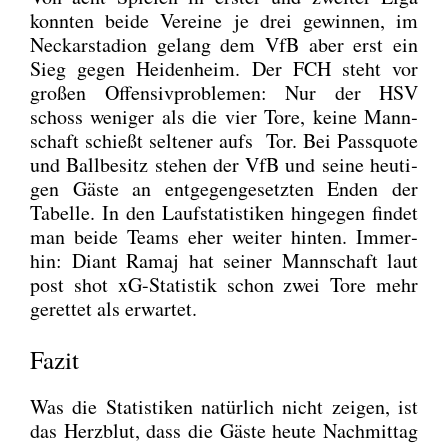
konn­ten bei­de Ver­ei­ne je drei gewin­nen, im
Neckar­sta­di­on gelang dem VfB aber erst ein
Sieg gegen Hei­den­heim. Der FCH steht vor
gro­ßen Offen­siv­pro­ble­men: Nur der HSV
schoss weni­ger als die vier Tore, kei­ne Mann­
schaft schießt sel­te­ner aufs Tor. Bei Pass­quo­te
und Ball­be­sitz ste­hen der VfB und sei­ne heu­ti­
gen Gäs­te an ent­ge­gen­ge­setz­ten Enden der
Tabel­le. In den Lauf­sta­tis­ti­ken hin­ge­gen fin­det
man bei­de Teams eher wei­ter hin­ten. Immer­
hin: Diant Ramaj hat sei­ner Mann­schaft laut
post shot xG-Sta­tis­tik schon zwei Tore mehr
geret­tet als erwar­tet.
Fazit
Was die Sta­tis­ti­ken natür­lich nicht zei­gen, ist
das Herz­blut, dass die Gäs­te heu­te Nach­mit­tag