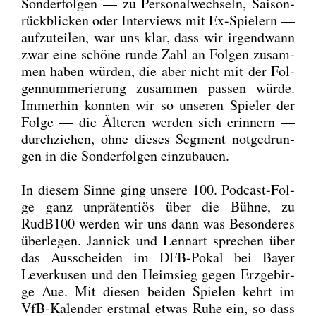
Son­der­fol­gen — zu Per­so­nal­wech­seln, Sai­son­
rück­bli­cken oder Inter­views mit Ex-Spie­lern —
auf­zu­tei­len, war uns klar, dass wir irgend­wann
zwar eine schö­ne run­de Zahl an Fol­gen zusam­
men haben wür­den, die aber nicht mit der Fol­
gen­num­me­rie­rung zusam­men pas­sen wür­de.
Immer­hin konn­ten wir so unse­ren Spie­ler der
Fol­ge — die Älte­ren wer­den sich erin­nern —
durch­zie­hen, ohne die­ses Seg­ment not­ge­drun­
gen in die Son­der­fol­gen ein­zu­bau­en.
In die­sem Sin­ne ging unse­re 100. Pod­cast-Fol­
ge ganz unprä­ten­ti­ös über die Büh­ne, zu
RudB100 wer­den wir uns dann was Beson­de­res
über­le­gen. Jan­nick und Lenn­art spre­chen über
das Aus­schei­den im DFB-Pokal bei Bay­er
Lever­ku­sen und den Heim­sieg gegen Erz­ge­bir­
ge Aue. Mit die­sen bei­den Spie­len kehrt im
VfB-Kalen­der erst­mal etwas Ruhe ein, so dass