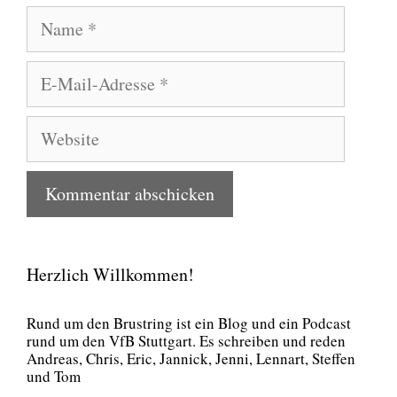
Name
E-
Mail-
Adresse
Website
Herzlich Willkommen!
Rund um den Brust­ring ist ein Blog und ein Pod­cast
rund um den VfB Stutt­gart. Es schrei­ben und reden
Andre­as, Chris, Eric, Jan­nick, Jen­ni, Lenn­art, Stef­fen
und Tom