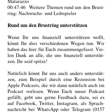
Mat­a­raz­zo
00:47:46 Wei­te­re The­men rund um den Brust­
ring: Nach­wuchs- und Leih­spie­ler
Rund um den Brust­ring unter­stüt­zen
Wenn Ihr uns finan­zi­ell unter­stüt­zen wollt,
könnt Ihr dies ver­schie­de­nen Wegen tun. Wir
haben das hier für Euch zusam­men­ge­fasst. Vie­
len Dank an alle, die uns finan­zi­ell unter­stüt­
zen. Ihr seid spit­ze!
Natür­lich könnt Ihr uns auch anders unter­stüt­
zen, zum Bei­spiel durch eine Rezen­si­on bei
Apple Pod­casts, die wir dann natür­lich auch im
Pod­cast vor­le­sen. Wenn Euch unser Pod­cast
gefällt, gebt uns ger­ne Feed­back dazu, sei es
auf Face­book, Twit­ter, Insta­gram, als Sprach­
nach­richt bei Whats­App oder Tele­gram (0157