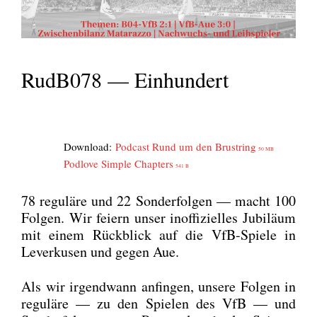
RudB078 — Einhundert
Down­load:
Pod­cast Rund um den Brust­ring
50 MB
Pod­l­ove Simp­le Chap­ters
541 B
78 regu­lä­re und 22 Son­der­fol­gen — macht 100
Fol­gen. Wir fei­ern unser inof­fi­zi­el­les Jubi­lä­um
mit einem Rück­blick auf die VfB-Spie­le in
Lever­ku­sen und gegen Aue.
Als wir irgend­wann anfin­gen, unse­re Fol­gen in
regu­lä­re — zu den Spie­len des VfB — und