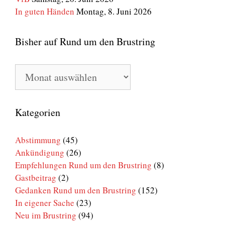
In guten Händen
Montag, 8. Juni 2026
Bisher auf Rund um den Brustring
Bisher
auf
Rund
um
den
Kategorien
Brustring
Abstimmung
(45)
Ankündigung
(26)
Empfehlungen Rund um den Brustring
(8)
Gastbeitrag
(2)
Gedanken Rund um den Brustring
(152)
In eigener Sache
(23)
Neu im Brustring
(94)