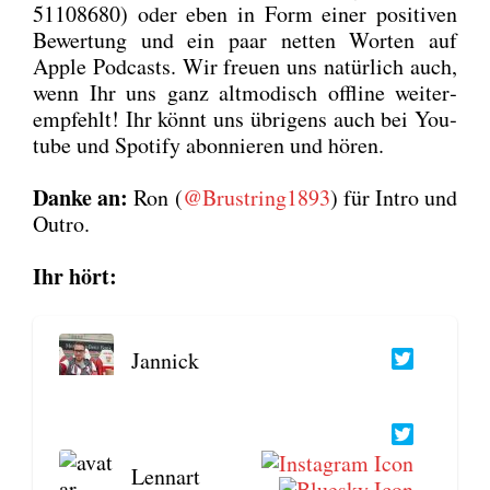
51108680) oder eben in Form einer posi­ti­ven
Bewer­tung und ein paar net­ten Wor­ten auf
Apple Pod­casts. Wir freu­en uns natür­lich auch,
wenn Ihr uns ganz alt­mo­disch off­line wei­ter­
emp­fehlt! Ihr könnt uns übri­gens auch bei You­
tube und Spo­ti­fy abon­nie­ren und hören.
Dan­ke an:
Ron (
@Brustring1893
) für Intro und
Out­ro.
Ihr hört:
Jan­nick
Lenn­art