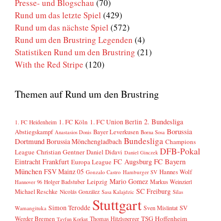
Presse- und Blogschau
(70)
Rund um das letzte Spiel
(429)
Rund um das nächste Spiel
(572)
Rund um den Brustring Legenden
(4)
Statistiken Rund um den Brustring
(21)
With the Red Stripe
(120)
Themen auf Rund um den Brustring
2. Bundesliga
1. FC Köln
1. FC Union Berlin
1. FC Heidenheim
Borussia
Abstiegskampf
Bayer Leverkusen
Anastasios Donis
Borna Sosa
Bundesliga
Dortmund
Borussia Mönchengladbach
Champions
DFB-Pokal
League
Christian Gentner
Daniel Didavi
Daniel Ginczek
FC Bayern
Eintracht Frankfurt
FC Augsburg
Europa League
München
FSV Mainz 05
Hannes Wolf
Gonzalo Castro
Hamburger SV
Mario Gomez
Leipzig
Markus Weinzierl
Holger Badstuber
Hannover 96
SC Freiburg
Michael Reschke
Nicolás González
Sasa Kalajdzic
Silas
Stuttgart
Simon Terodde
SV
Sven Mislintat
Wamangituka
Werder Bremen
TSG Hoffenheim
Thomas Hitzlsperger
Tayfun Korkut