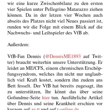
wir eine kur­ze Zwi­schen­bi­lanz zu den ers­ten
vier Spie­len unter Pel­le­gri­no Mat­a­raz­zo zie­hen
kön­nen. Da in der let­zen vier Wochen auch
abseits des Plat­zes nicht viel Neu­es pas­siert ist,
run­den wir die Fol­ge mit einem Blick auf die
Nach­wuchs- und Leih­spie­ler des VfB ab.
Außer­dem:
VfB-Fan Den­nis (
@DennisME1893
auf Twit­
ter) braucht wei­ter­hin unse­re Unter­stüt­zung. Er
lei­det an ME/CFS, einem chro­ni­schen Erschöp­
fungs­syn­drom, wel­ches ihn nicht nur unglaub­
lich viel Kraft kos­tet, son­dern ihn zudem ans
Bett fes­selt. Der VfB hat bereits zuge­sagt, ihn
zu unter­stüt­zen, Ihr könnt das über sei­ne
Gofund­me-Sei­te
hier
tun. Aus­führ­li­che Arti­kel
über Den­nis und sei­ne Krank­heit erschien vor
kur­zem auf
ze.tt
und auf
t‑online.de
.