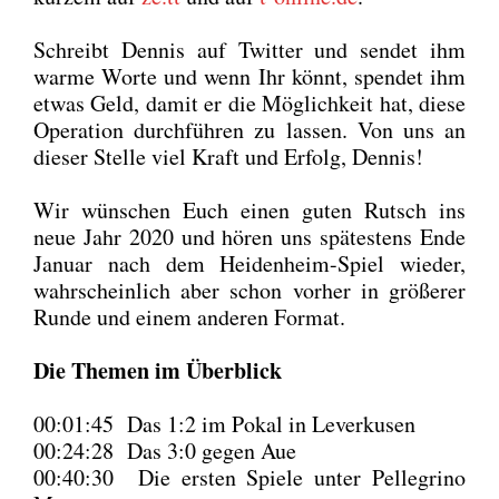
Schreibt Den­nis auf Twit­ter und sen­det ihm
war­me Wor­te und wenn Ihr könnt, spen­det ihm
etwas Geld, damit er die Mög­lich­keit hat, die­se
Ope­ra­ti­on durch­füh­ren zu las­sen. Von uns an
die­ser Stel­le viel Kraft und Erfolg, Den­nis!
Wir wün­schen Euch einen guten Rutsch ins
neue Jahr 2020 und hören uns spä­tes­tens Ende
Janu­ar nach dem Hei­den­heim-Spiel wie­der,
wahr­schein­lich aber schon vor­her in grö­ße­rer
Run­de und einem ande­ren For­mat.
Die The­men im Über­blick
00:01:45 Das 1:2 im Pokal in Lever­ku­sen
00:24:28 Das 3:0 gegen Aue
00:40:30 Die ers­ten Spie­le unter Pel­le­gri­no