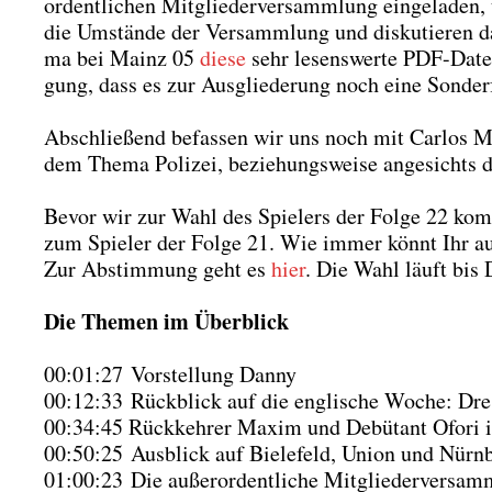
or­dent­li­chen Mit­glie­der­ver­samm­lung ein­ge­la­d
die Umstän­de der Ver­samm­lung und dis­ku­tie­ren 
ma bei Mainz 05
die­se
sehr lesens­wer­te PDF-Datei
gung, dass es zur Aus­glie­de­rung noch eine Son­der
Abschlie­ßend befas­sen wir uns noch mit Car­los M
dem The­ma Poli­zei, bezie­hungs­wei­se ange­sichts de
Bevor wir zur Wahl des Spie­lers der Fol­ge 22 kom
zum Spie­ler der Fol­ge 21. Wie immer könnt Ihr a
Zur Abstim­mung geht es
hier
. Die Wahl läuft bis D
Die The­men im Über­blick
00:01:27 Vor­stel­lung Dan­ny
00:12:33 Rück­blick auf die eng­li­sche Woche: Dre
00:34:45 Rück­keh­rer Maxim und Debü­tant Ofo­ri
00:50:25 Aus­blick auf Bie­le­feld, Uni­on und Nürn­
01:00:23 Die außer­or­dent­li­che Mit­glie­der­ver­sam