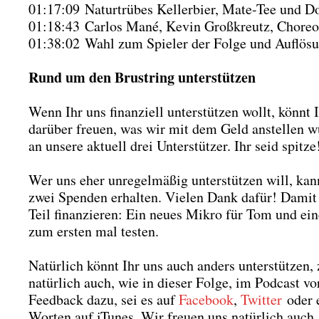
01:17:09 Natur­trü­bes Kel­ler­bier, Mate-Tee und Do
01:18:43 Car­los Mané, Kevin Groß­kreutz, Cho­reo­g
01:38:02 Wahl zum Spie­ler der Fol­ge und Auf­lö­s
Rund um den Brust­ring unter­stüt­zen
Wenn Ihr uns finan­zi­ell unter­stüt­zen wollt, könnt
dar­über freu­en, was wir mit dem Geld anstel­len wü
an unse­re aktu­ell drei Unter­stüt­zer. Ihr seid spit­ze
Wer uns eher unre­gel­mä­ßig unter­stüt­zen will, ka
zwei Spen­den erhal­ten. Vie­len Dank dafür! Damit 
Teil finan­zie­ren: Ein neu­es Mikro für Tom und eine 
zum ers­ten mal tes­ten.
Natür­lich könnt Ihr uns auch anders unter­stüt­zen,
natür­lich auch, wie in die­ser Fol­ge, im Pod­cast v
Feed­back dazu, sei es auf
Face­book
,
Twit­ter
oder e
Wor­ten auf iTu­nes. Wir freu­en uns natür­lich auch, 