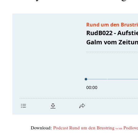
Down­load:
Pod­cast Rund um den Brust­ring
Pod­l­ov
94 MB