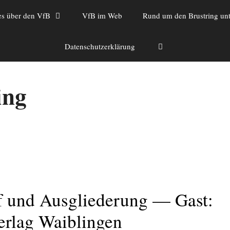
es über den VfB
VfB im Web
Rund um den Brustring unt
Datenschutzerklärung
ing
 und Ausgliederung — Gast:
rlag Waiblingen