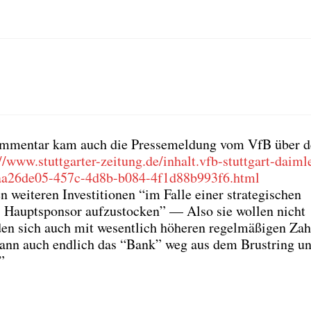
om­men­tar kam auch die Pres­se­mel­dung vom VfB über 
//www.stuttgarter-zeitung.de/inhalt.vfb-stuttgart-daiml
o.aa26de05-457c-4d8b-b084-4f1d88b993f6.html
wei­te­ren Inves­ti­tio­nen “im Fal­le einer stra­te­gi­schen
s Haupt­spon­sor auf­zu­sto­cken” — Also sie wol­len nicht
en sich auch mit wesent­lich höhe­ren regel­mä­ßi­gen Zah
 dann auch end­lich das “Bank” weg aus dem Brust­ring u
”