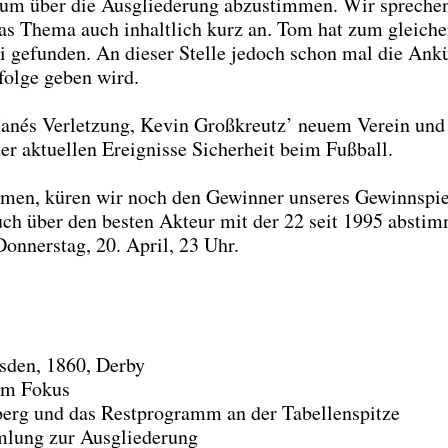
en, um über die Aus­glie­de­rung abzu­stim­men. Wir spre­che
das The­ma auch inhalt­lich kurz an. Tom hat zum glei­ch
 gefun­den. An die­ser Stel­le jedoch schon mal die Ankü
­fol­ge geben wird.
anés Ver­let­zung, Kevin Groß­kreutz’ neu­em Ver­ein und
r aktu­el­len Ereig­nis­se Sicher­heit beim Fuß­ball.
­men, küren wir noch den Gewin­ner unse­res Gewinn­spie
uch über den bes­ten Akteur mit der 22 seit 1995 abstim
on­ners­tag, 20. April, 23 Uhr.
s­den, 1860, Der­by
 im Fokus
berg und das Rest­pro­gramm an der Tabel­len­spit­ze
m­lung zur Aus­glie­de­rung