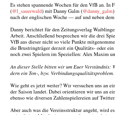
Es ste­hen span­nen­de Wochen für den VfB an. In F
(
@l_sauerwald
) mit Dan­ny Galm (
@danny_galm
)
nach der eng­li­schen Woche — auf und neben dem 
Dan­ny berich­tet für den Zei­tungs­ver­lag Waib­lin
Arbeit. Anschlie­ßend bespre­chen wir die drei Spie­
VfB aus die­ser nicht so vie­le Punk­te mit­ge­nom­men
die Brust­ring­trä­ger der­zeit ein Qua­li­täts- oder 
noch zwei Spie­lern im Spe­zi­el­len: Alex Maxim und
An die­ser Stel­le bit­ten wir um Euer Ver­ständ­nis: W
dern ein Ton‑, bzw. Ver­bin­dungs­qua­li­täts­pro­blem
Wie geht es jetzt wei­ter? Wir ver­su­chen uns an e
der Sai­son lan­det. Dabei ori­en­tie­ren wir uns an 
eben­so wie diver­sen Zah­len­spie­le­rei­en auf Twit­t
Aber auch was die Ver­eins­struk­tur angeht, wird e