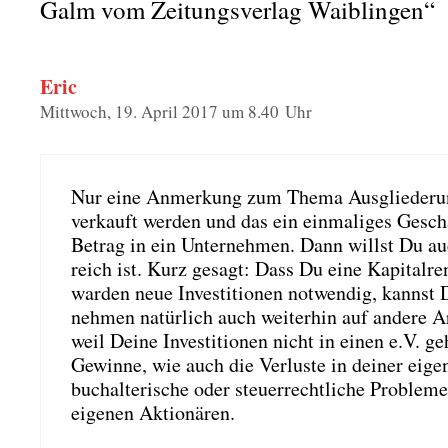
Galm vom Zeitungsverlag Waiblingen“
Eric
Mittwoch, 19. April 2017 um 8.40 Uhr
Nur eine Anmer­kung zum The­ma Aus­glie­de­rung
ver­kauft wer­den und das ein ein­ma­li­ges Geschä
Betrag in ein Unter­neh­men. Dann willst Du au
reich ist. Kurz gesagt: Dass Du eine Kapi­tal­re
war­den neue Inves­ti­tio­nen not­wen­dig, kannst 
neh­men natür­lich auch wei­ter­hin auf ande­re Ar
weil Dei­ne Inves­ti­tio­nen nicht in einen e.V. 
Gewin­ne, wie auch die Ver­lus­te in dei­ner eige
buch­al­te­ri­sche oder steu­er­recht­li­che Pro­ble
eige­nen Aktio­nä­ren.