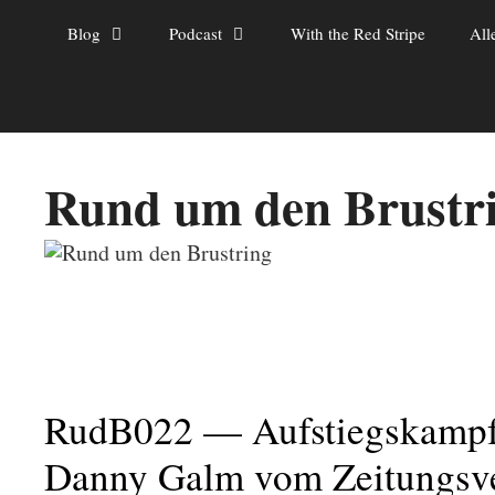
Zum
Blog
Podcast
With the Red Stripe
All
Inhalt
springen
Rund um den Brustr
RudB022 — Aufstiegskampf
Danny Galm vom Zeitungsve