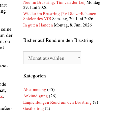
Neu im Brustring: Tim van der Leij
Montag,
­art
29. Juni 2026
ring
Wieder im Brustring (?): Die verliehenen
Spieler des VfB
Samstag, 20. Juni 2026
In guten Händen
Montag, 8. Juni 2026
sei­ne
­um der
Bisher auf Rund um den Brustring
en, ob
end
Bisher
auf
Rund
 son­
um
den
Kategorien
Brustring
Ende
hat,
Abstimmung
(45)
ss
.
Ankündigung
(26)
Empfehlungen Rund um den Brustring
(8)
 außer­
Gastbeitrag
(2)