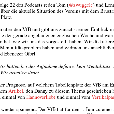
ol­ge 22 des Pod­casts reden Tom (
@zwuggele
) und Lenn
 über die aktu­el­le Situa­ti­on des Ver­eins mit dem Brust­
Platz.
­gen über den VfB und gibt uns zunächst einen Ein­blick in 
le der gera­de abge­lau­fe­nen eng­li­schen Woche und war
 hat, wie wir uns das vor­ge­stellt haben. Wir dis­ku­tie­r
ein Men­ta­li­täts­pro­blem haben und wid­men uns anschlie­ß
 Ebe­ne­zer Ofo­ri.
ir hat­ten bei der Auf­nah­me defi­ni­tiv kein Men­ta­li­täts-
. Wir arbei­ten dran!
iner Pro­gno­se, auf wel­chem Tabel­len­platz der VfB am 
einem
Arti­kel
, den Dan­ny zu die­sem The­ma geschrie­ben 
er, ein­mal von
Han­no­ver­liebt
und ein­mal vom
Ver­ti­kal­pa
s wie­der span­nend. Der VfB hat für den 1. Juni zu einer