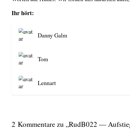
Ihr hört:
Dan­ny Galm
Tom
Lenn­art
2 Kommentare zu „RudB022 — Aufstie