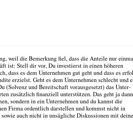
, weil die Bemer­kung fiel, dass die Antei­le nur ein­ma
ft ist: Stell dir vor, Du inves­tierst in einen höhe­ren
ch, dass es dem Unter­neh­men gut geht und dass es erfo
n­di­te erzielst. Geht es dem Unter­neh­men schlecht und e
Du (Sol­venz und Bereit­schaft vor­aus­ge­setzt) das Unter­
ten zusätz­lich finan­zi­ell unter­stüt­zen. Das geht ja dann
gehen, son­dern in ein Unter­neh­men und du kannst die
­nen Fir­ma ordent­lich dar­stel­len und kommst nicht in
­me sowie auch nicht in unsäg­li­che Dis­kus­sio­nen mit dei­n