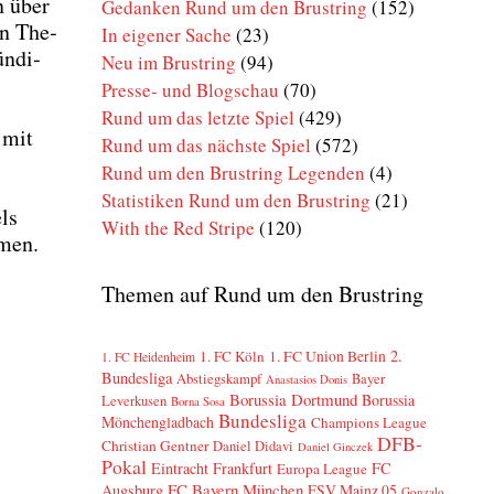
n über
Gedanken Rund um den Brustring
(152)
en The­
In eigener Sache
(23)
n­di­
Neu im Brustring
(94)
Presse- und Blogschau
(70)
Rund um das letzte Spiel
(429)
 mit
Rund um das nächste Spiel
(572)
Rund um den Brustring Legenden
(4)
Statistiken Rund um den Brustring
(21)
ls
With the Red Stripe
(120)
­men.
Themen auf Rund um den Brustring
2.
1. FC Köln
1. FC Union Berlin
1. FC Heidenheim
Bundesliga
Abstiegskampf
Bayer
Anastasios Donis
Borussia Dortmund
Borussia
Leverkusen
Borna Sosa
Bundesliga
Mönchengladbach
Champions League
DFB-
Christian Gentner
Daniel Didavi
Daniel Ginczek
Pokal
Eintracht Frankfurt
FC
Europa League
FC Bayern München
Augsburg
FSV Mainz 05
Gonzalo