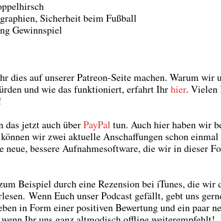
p­pel­hirsch
ra­phien, Sicher­heit beim Fuß­ball
ung Gewinn­spiel
 Ihr dies auf unse­rer Patre­on-Sei­te machen. War­um wir 
r­den und wie das funk­tio­niert, erfahrt Ihr
hier
. Vie­le
!
nn das jetzt auch über
Pay­Pal
tun. Auch hier haben wir be
kön­nen wir zwei aktu­el­le Anschaf­fun­gen schon ein­ma
neue, bes­se­re Auf­nah­me­soft­ware, die wir in die­ser Fo
 zum Bei­spiel durch eine Rezen­si­on bei iTu­nes, die wir
or­le­sen. Wenn Euch unser Pod­cast gefällt, gebt uns ger­n
ben in Form einer posi­ti­ven Bewer­tung und ein paar ne
wenn Ihr uns ganz alt­mo­disch off­line wei­ter­emp­fehlt!