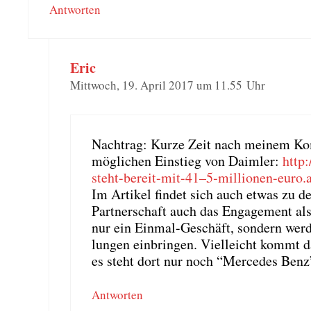
Antworten
Eric
Mittwoch, 19. April 2017 um 11.55 Uhr
Nach­trag: Kur­ze Zeit nach mei­nem K
mög­li­chen Ein­stieg von Daim­ler:
http:
steht-bereit-mit-41–5‑millionen-eur
Im Arti­kel fin­det sich auch etwas zu den 
Part­ner­schaft auch das Enga­ge­ment al
nur ein Ein­mal-Geschäft, son­dern wer­d
lun­gen ein­brin­gen. Viel­leicht kommt
es steht dort nur noch “Mer­ce­des Benz
Antworten