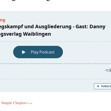
e Simp­le Chap­ters
973 B