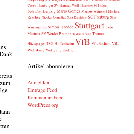
Hannes Wolf
Castro
Hamburger SV
Holger
Hannover 96
Mario Gomez
Leipzig
Markus Weinzierl
Michael
Badstuber
SC Freiburg
Reschke
Nicolás González
Sasa Kalajdzic
Silas
Stuttgart
Simon Terodde
Sven
Wamangituka
SV Werder Bremen
Mislintat
Thomas
Tayfun Korkut
VfB
TSG Hoffenheim
VfL
Hitzlsperger
VfL Bochum
uns
Wolfsburg
Wolfgang Dietrich
n Dank
Artikel abonnieren
reits
l zum
Anmelden
l­ge
Eintrags-Feed
Kommentar-Feed
WordPress.org
 dann
e
t­ten