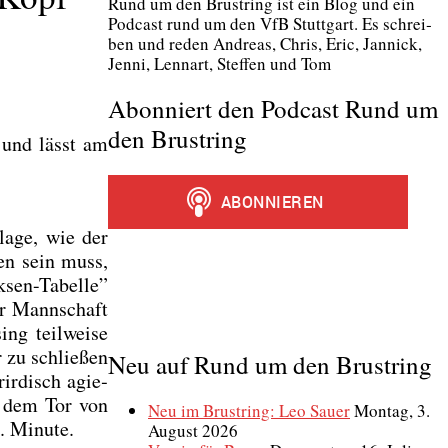
Rund um den Brust­ring ist ein Blog und ein
Pod­cast rund um den VfB Stutt­gart. Es schrei­
ben und reden Andre­as, Chris, Eric, Jan­nick,
Jen­ni, Lenn­art, Stef­fen und Tom
Abonniert den Podcast Rund um
den Brustring
, und lässt am
la­ge, wie der
sen sein muss,
k­sen-Tabel­le”
er Mann­schaft
ng teil­wei­se
r zu schlie­ßen
Neu auf Rund um den Brustring
ir­disch agie­
r dem Tor von
Neu im Brustring: Leo Sauer
Montag, 3.
. Minu­te.
August 2026