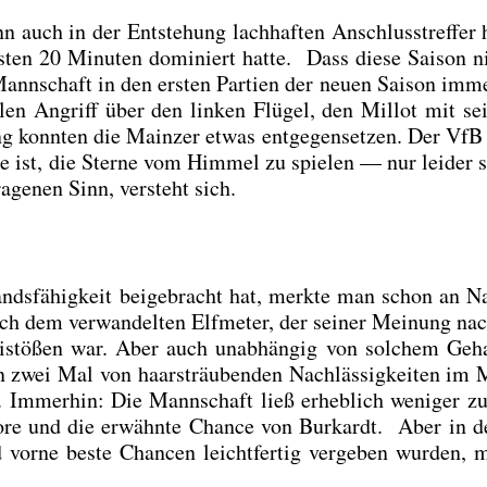
 auch in der Ent­ste­hung lach­haf­ten Anschluss­tref­fer 
­ten 20 Minu­ten domi­niert hat­te. Dass die­se Sai­son ni
 Mann­schaft in den ers­ten Par­tien der neu­en Sai­son imm
­len Angriff über den lin­ken Flü­gel, den Mil­lot mit se
konn­ten die Main­zer etwas ent­ge­gen­set­zen. Der VfB z
 ist, die Ster­ne vom Him­mel zu spie­len — nur lei­der
­ge­nen Sinn, ver­steht sich.
nds­fä­hig­keit bei­gebracht hat, merk­te man schon an 
ach dem ver­wan­del­ten Elf­me­ter, der sei­ner Mei­nung nach
ei­stö­ßen war. Aber auch unab­hän­gig von sol­chem Geh
n zwei Mal von haar­sträu­ben­den Nach­läs­sig­kei­ten im M
m. Immer­hin: Die Mann­schaft ließ erheb­lich weni­ger z
ore und die erwähn­te Chan­ce von Bur­kardt. Aber in 
 vor­ne bes­te Chan­cen leicht­fer­tig ver­ge­ben wur­den,