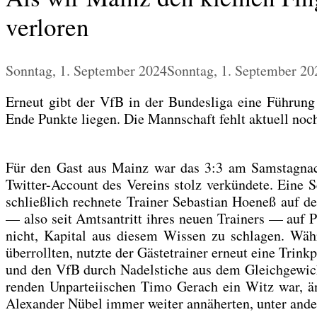
verloren
Sonntag, 1. September 2024
Sonntag, 1. September 20
Erneut gibt der VfB in der Bun­des­li­ga eine Füh­rung 
Ende Punk­te lie­gen. Die Mann­schaft fehlt aktu­ell noch
Für den Gast aus Mainz war das 3:3 am Sams­tag­nach­mi
Twit­ter-Account des Ver­eins stolz ver­kün­de­te. Ein
schließ­lich rech­ne­te Trai­ner Sebas­ti­an Hoe­neß auf d
— also seit Amts­an­tritt ihres neu­en Trai­ners — auf 
nicht, Kapi­tal aus die­sem Wis­sen zu schla­gen. Wäh­r
über­roll­ten, nutz­te der Gäs­te­trai­ner erneut eine Trin
und den VfB durch Nadel­sti­che aus dem Gleich­ge­wicht 
ren­den Unpar­tei­ischen Timo Gerach ein Witz war, ä
Alex­an­der Nübel immer wei­ter annä­her­ten, unter ande­