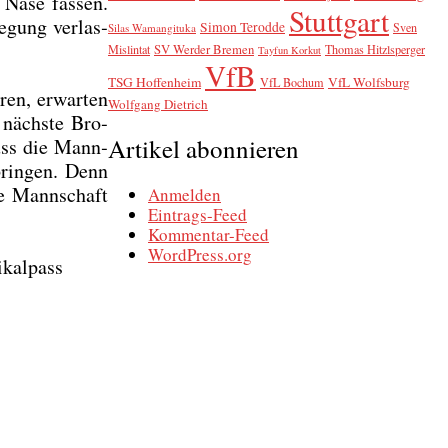
e Nase fas­sen.
Stuttgart
­gung ver­las­
Simon Terodde
Sven
Silas Wamangituka
SV Werder Bremen
Mislintat
Thomas Hitzlsperger
Tayfun Korkut
VfB
TSG Hoffenheim
VfL Wolfsburg
VfL Bochum
ren, erwar­ten
Wolfgang Dietrich
nächs­te Bro­
Artikel abonnieren
 muss die Mann­
brin­gen. Denn
ze Mann­schaft
Anmelden
Eintrags-Feed
Kommentar-Feed
WordPress.org
i­kal­pass