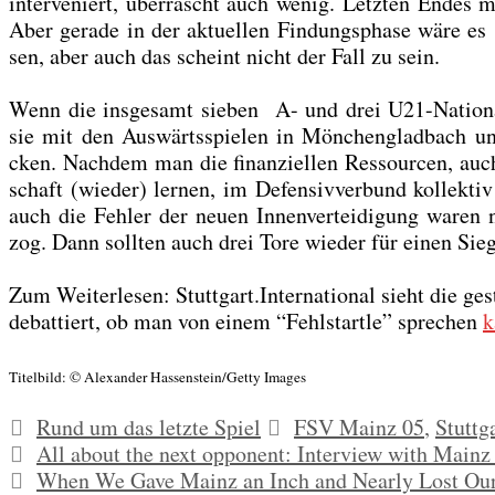
inter­ve­niert, über­rascht auch wenig. Letz­ten Endes mü
Aber gera­de in der aktu­el­len Fin­dungs­pha­se wäre es
sen, aber auch das scheint nicht der Fall zu sein.
Wenn die ins­ge­samt sie­ben A- und drei U21-Natio­nal­
sie mit den Aus­wärts­spie­len in Mön­chen­glad­bach
cken. Nach­dem man die finan­zi­el­len Res­sour­cen, auch
schaft (wie­der) ler­nen, im Defen­siv­ver­bund kol­lek­
auch die Feh­ler der neu­en Innen­ver­tei­di­gung waren 
zog. Dann soll­ten auch drei Tore wie­der für einen Sieg
Zum Wei­ter­le­sen: Stuttgart.International sieht die ge
debat­tiert, ob man von einem “Fehl­start­le” spre­chen
k
Titel­bild: © Alex­an­der Hassenstein/Getty Images
Kategorien
Schlagwörter
Rund um das letzte Spiel
FSV Mainz 05
,
Stuttg
All about the next opponent: Interview with Mainz 
When We Gave Mainz an Inch and Nearly Lost Ou