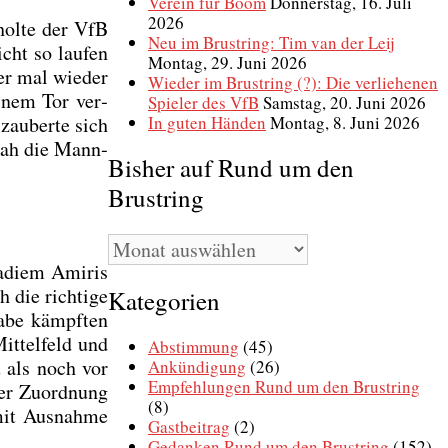
Verein für Boom
Donnerstag, 16. Juli
2026
hol­te der VfB
Neu im Brustring: Tim van der Leij
cht so lau­fen
Montag, 29. Juni 2026
er mal wie­der
Wieder im Brustring (?): Die verliehenen
i­nem Tor ver­
Spieler des VfB
Samstag, 20. Juni 2026
In guten Händen
Montag, 8. Juni 2026
au­ber­te sich
 sah die Mann­
Bisher auf Rund um den
Brustring
Bisher
auf
Nadiem Ami­ris
Rund
 die rich­ti­ge
Kategorien
um
a­be kämpf­ten
den
it­tel­feld und
Brustring
Abstimmung
(45)
u als noch vor
Ankündigung
(26)
Empfehlungen Rund um den Brustring
der Zuord­nung
(8)
 mit Aus­nah­me
Gastbeitrag
(2)
Gedanken Rund um den Brustring
(152)