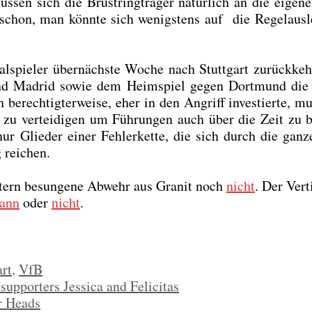
s­sen sich die Brust­ring­trä­ger natür­lich an die eige­n
 schon, man könn­te sich wenigs­tens auf die Regel­aus­le
spie­ler über­nächs­te Woche nach Stutt­gart zurück­keh­
 und Madrid sowie dem Heim­spiel gegen Dort­mund die 
 berech­tig­ter­wei­se, eher in den Angriff inves­tier­te,
tiv zu ver­tei­di­gen um Füh­run­gen auch über die Zeit zu 
nur Glie­der einer Feh­ler­ket­te, die sich durch die gan­
 rei­chen.
s­tern besun­ge­ne Abwehr aus Gra­nit noch
nicht
. Der Ver­t
ann
oder
nicht
.
art
,
VfB
supporters Jessica and Felicitas
r Heads