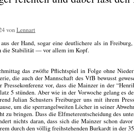
24
von
Lennart
aus der Hand, sogar eine deut­li­che­re als in Frei­burg
 die Sta­bi­li­tät — vor allem im Kopf.
t­tag das zwöf­te Pflicht­spiel in Fol­ge ohne Nie­der­
e Serie, die auch der Mann­schaft des VfB bewusst gewe­
er Pres­se­kon­fe­renz vor, dass die Main­zer in der “Hen­ri
Platz 5 stün­den. Aber wie in der Vor­wo­che gelang es d
end Juli­an Schus­ters Frei­bur­ger uns mit ihrem Pres­si
k­pau­se, um die sperr­an­gel­wei­ten Löcher in sei­ner Abweh
zu brin­gen. Dass die Elf­me­ter­ent­schei­dung des unter­
ndert nichts dar­an, dass sich die Main­zer schon davo
rem durch den völ­lig freih­ste­hen­den Bur­kardt in der 35