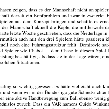
a­sen zei­gen, dass es der Mann­schaft nicht an spie­le­ri
haft der­zeit ein Kopf­pro­blem und zwar in zwei­er­lei 
Spie­len aus dem Kon­zept brin­gen und schaff­te es erne
 der Mann­schaft aktu­ell die Köp­fe, die mitt­ler­wei­le d
t­te letz­te Woche geschrie­ben, dass die Nie­der­la­ge in 
r­mut­lich auch mit den drei Spie­lern hät­te pas­sie­ren 
­ell noch eine Füh­rungs­struk­tur fehlt. Demi­ro­vic sa
d Spie­ler wie Cha­b­ot — dem Cha­se in die­sem Spiel 
is­tung beschäf­tigt, als dass sie in der Lage wären, ei
sol­chen Situa­tio­nen.
ling so wich­tig gewe­sen. Es hät­te viel­leicht auch kla
und wenn wir in der Bun­des­li­ga gute Schieds­rich­ter 
 aber eine akti­ve Hand­be­we­gung zum Ball eben­so wenig 
ständ­nis­los zurück. Dass ein VAR namens Gui­do Wink­m