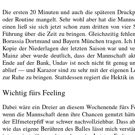
Die ers­ten 20 Minu­ten und auch die spä­te­ren Druck­ph
oder Rou­ti­ne man­gelt. Sehr wohl aber hat die Mann­sc
einen ließ sie sich jetzt schon zum drit­ten von vier 
Füh­rung über die Zeit zu brin­gen. Gleich­zei­tig feh­len
Borus­sia Dort­mund und Bay­ern Mün­chen tra­gen. Ich ha
Kopie der Nie­der­la­gen der letz­ten Sai­son war und ve
Mainz aber wur­de deut­lich, dass der Mann­schaft aktu
Ende auf der Bank, Undav ist noch nicht fit genug un
ablief — und Kara­zor sind zu sehr mit der eige­nen Le
zur Ruhe zu brin­gen. Statt­des­sen regiert die Hek­tik in 
Wichtig fürs Feeling
Dabei wäre ein Drei­er an die­sem Wochen­en­de fürs Fee­
wenn die Mann­schaft denn ihre Chan­cen genutzt hät­te 
der Elf­me­ter­pfiff war schwer nach­voll­zieh­bar. Dass
wie das eige­ne Berüh­ren des Bal­les lässt mich ver­