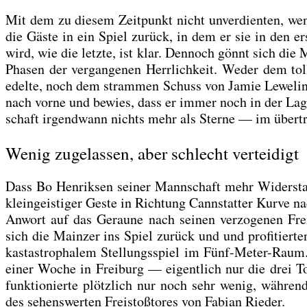
Mit dem zu die­sem Zeit­punkt nicht unver­dien­ten, wenn
die Gäs­te in ein Spiel zurück, in dem er sie in den ers
wird, wie die letz­te, ist klar. Den­noch gönnt sich die
Pha­sen der ver­gan­ge­nen Herr­lich­keit. Weder dem tol
edel­te, noch dem stram­men Schuss von Jamie Lewe­ling 
nach vor­ne und bewies, dass er immer noch in der Lage
schaft irgend­wann nichts mehr als Ster­ne — im über­tra
Wenig zugelassen, aber schlecht verteidigt
Dass Bo Hen­rik­sen sei­ner Mann­schaft mehr Wider­sta
klein­geis­ti­ger Ges­te in Rich­tung Cannstat­ter Kur­ve n
Anwort auf das Gerau­ne nach sei­nen ver­zo­ge­nen Fr
sich die Main­zer ins Spiel zurück und und pro­fi­tier­te
kas­ta­stro­pha­lem Stel­lungs­spiel im Fünf-Meter-Rau
einer Woche in Frei­burg — eigent­lich nur die drei T
funk­tio­nier­te plötz­lich nur noch sehr wenig, wäh­rend
des sehens­wer­ten Frei­stoß­to­res von Fabi­an Rie­der.