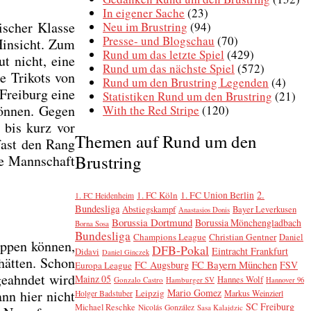
In eigener Sache
(23)
­scher Klas­se
Neu im Brustring
(94)
Presse- und Blogschau
(70)
Hin­sicht. Zum
Rund um das letzte Spiel
(429)
ut nicht, eine
Rund um das nächste Spiel
(572)
ie Tri­kots von
Rund um den Brustring Legenden
(4)
Frei­burg eine
Statistiken Rund um den Brustring
(21)
kön­nen. Gegen
With the Red Stripe
(120)
ß bis kurz vor
Themen auf Rund um den
fast den Rang
Brustring
ne Mann­schaft
2.
1. FC Köln
1. FC Union Berlin
1. FC Heidenheim
Bundesliga
Abstiegskampf
Bayer Leverkusen
Anastasios Donis
Borussia Dortmund
Borussia Mönchengladbach
Borna Sosa
Bundesliga
Champions League
Christian Gentner
Daniel
p­pen kön­nen,
DFB-Pokal
Eintracht Frankfurt
Didavi
Daniel Ginczek
hät­ten. Schon
FC Bayern München
FC Augsburg
FSV
Europa League
geahn­det wird
Mainz 05
Hannes Wolf
Gonzalo Castro
Hamburger SV
Hannover 96
Mario Gomez
ann hier nicht
Leipzig
Markus Weinzierl
Holger Badstuber
SC Freiburg
Michael Reschke
Nicolás González
Sasa Kalajdzic