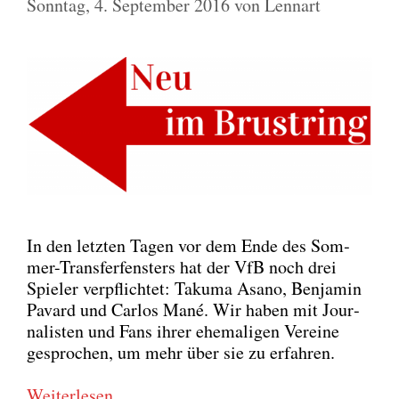
Sonntag, 4. September 2016
von
Lennart
In den letz­ten Tagen vor dem Ende des Som­
mer-Trans­fer­fens­ters hat der VfB noch drei
Spie­ler ver­pflich­tet: Taku­ma Asa­no, Ben­ja­min
Pavard und Car­los Mané. Wir haben mit Jour­
na­lis­ten und Fans ihrer ehe­ma­li­gen Ver­ei­ne
gespro­chen, um mehr über sie zu erfah­ren.
Wei­ter­le­sen