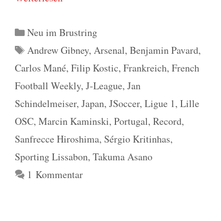
Kategorien
Neu im Brustring
Schlagwörter
Andrew Gibney
,
Arsenal
,
Benjamin Pavard
,
Carlos Mané
,
Filip Kostic
,
Frankreich
,
French
Football Weekly
,
J-League
,
Jan
Schindelmeiser
,
Japan
,
JSoccer
,
Ligue 1
,
Lille
OSC
,
Marcin Kaminski
,
Portugal
,
Record
,
Sanfrecce Hiroshima
,
Sérgio Kritinhas
,
Sporting Lissabon
,
Takuma Asano
1 Kommentar