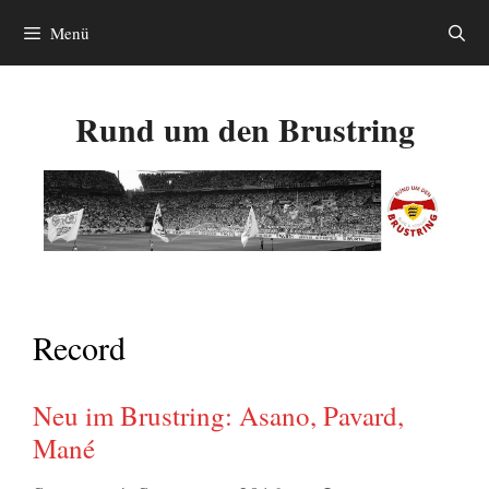
Zum
Menü
Inhalt
springen
Rund um den Brustring
Record
Neu im Brustring: Asano, Pavard,
Mané