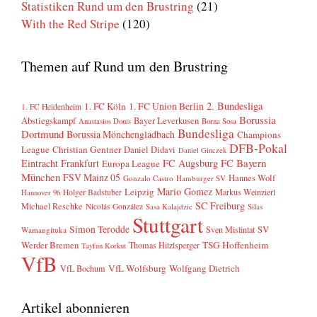
Statistiken Rund um den Brustring
(21)
With the Red Stripe
(120)
Themen auf Rund um den Brustring
2. Bundesliga
1. FC Köln
1. FC Union Berlin
1. FC Heidenheim
Borussia
Abstiegskampf
Bayer Leverkusen
Anastasios Donis
Borna Sosa
Bundesliga
Dortmund
Borussia Mönchengladbach
Champions
DFB-Pokal
League
Christian Gentner
Daniel Didavi
Daniel Ginczek
FC Bayern
Eintracht Frankfurt
FC Augsburg
Europa League
München
FSV Mainz 05
Hannes Wolf
Gonzalo Castro
Hamburger SV
Mario Gomez
Leipzig
Markus Weinzierl
Holger Badstuber
Hannover 96
SC Freiburg
Michael Reschke
Nicolás González
Sasa Kalajdzic
Silas
Stuttgart
Simon Terodde
SV
Sven Mislintat
Wamangituka
Werder Bremen
TSG Hoffenheim
Thomas Hitzlsperger
Tayfun Korkut
VfB
VfL Wolfsburg
Wolfgang Dietrich
VfL Bochum
Artikel abonnieren