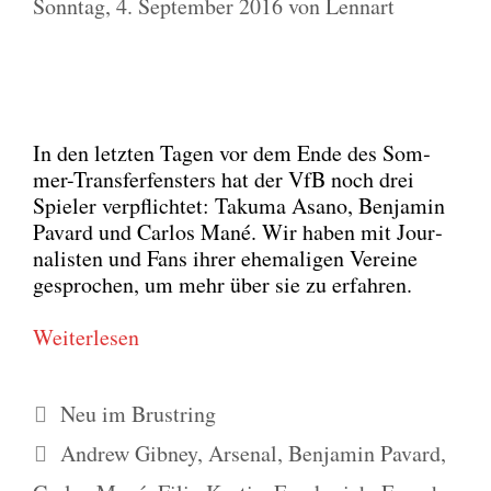
Sonntag, 4. September 2016
von
Lennart
In den letz­ten Tagen vor dem Ende des Som­
mer-Trans­fer­fens­ters hat der VfB noch drei
Spie­ler ver­pflich­tet: Taku­ma Asa­no, Ben­ja­min
Pavard und Car­los Mané. Wir haben mit Jour­
na­lis­ten und Fans ihrer ehe­ma­li­gen Ver­ei­ne
gespro­chen, um mehr über sie zu erfah­ren.
Wei­ter­le­sen
Kategorien
Neu im Brustring
Schlagwörter
Andrew Gibney
,
Arsenal
,
Benjamin Pavard
,