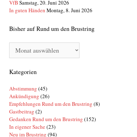
VfB
Samstag, 20. Juni 2026
In guten Händen
Montag, 8. Juni 2026
Bisher auf Rund um den Brustring
Bisher
auf
Rund
um
den
Kategorien
Brustring
Abstimmung
(45)
Ankündigung
(26)
Empfehlungen Rund um den Brustring
(8)
Gastbeitrag
(2)
Gedanken Rund um den Brustring
(152)
In eigener Sache
(23)
Neu im Brustring
(94)