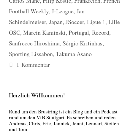
Carlos Mané
,
Filip Kostic
,
Frankreich
,
French
Football Weekly
,
J-League
,
Jan
Schindelmeiser
,
Japan
,
JSoccer
,
Ligue 1
,
Lille
OSC
,
Marcin Kaminski
,
Portugal
,
Record
,
Sanfrecce Hiroshima
,
Sérgio Kritinhas
,
Sporting Lissabon
,
Takuma Asano
1 Kommentar
Herzlich Willkommen!
Rund um den Brust­ring ist ein Blog und ein Pod­cast
rund um den VfB Stutt­gart. Es schrei­ben und reden
Andre­as, Chris, Eric, Jan­nick, Jen­ni, Lenn­art, Stef­fen
und Tom