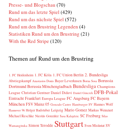
Presse- und Blogschau
(70)
Rund um das letzte Spiel
(429)
Rund um das nächste Spiel
(572)
Rund um den Brustring Legenden
(4)
Statistiken Rund um den Brustring
(21)
With the Red Stripe
(120)
Themen auf Rund um den Brustring
2. Bundesliga
1. FC Köln
1. FC Union Berlin
1. FC Heidenheim
Borussia
Abstiegskampf
Bayer Leverkusen
Anastasios Donis
Borna Sosa
Bundesliga
Dortmund
Borussia Mönchengladbach
Champions
DFB-Pokal
League
Christian Gentner
Daniel Didavi
Daniel Ginczek
FC Bayern
Eintracht Frankfurt
FC Augsburg
Europa League
München
FSV Mainz 05
Hannes Wolf
Gonzalo Castro
Hamburger SV
Mario Gomez
Leipzig
Markus Weinzierl
Holger Badstuber
Hannover 96
SC Freiburg
Michael Reschke
Nicolás González
Sasa Kalajdzic
Silas
Stuttgart
Simon Terodde
SV
Sven Mislintat
Wamangituka