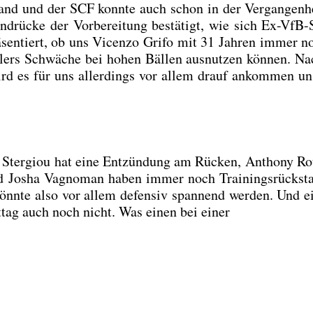
­mand und der SCF konn­te auch schon in der Ver­gan­gen­h
rü­cke der Vor­be­rei­tung bestä­tigt, wie sich Ex-VfB-Sp
rä­sen­tiert, ob uns Vicen­zo Grifo mit 31 Jah­ren immer n
­lers Schwä­che bei hohen Bäl­len aus­nut­zen kön­nen. N
 wird es für uns aller­dings vor allem drauf ankom­men un
s Ster­giou hat eine Ent­zün­dung am Rücken, Antho­ny Rou
 und Josha Vagno­man haben immer noch Trai­nings­rück­st
könn­te also vor allem defen­siv span­nend wer­den. Und e
t­tag auch noch nicht. Was einen bei einer