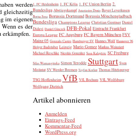
 haben wer­den
2.
1. FC Köln
1. FC Union Berlin
1. FC Heidenheim
Bundesliga
Abstiegskampf
Bayer Leverkusen
 gleich­zei­tig
Anastasios Donis
Borussia Dortmund
Borussia Mönchengladbach
Borna Sosa
ng im eige­nen
Bundesliga
Champions League
Christian Gentner
Daniel
g. Wenn es der
DFB-Pokal
Eintracht Frankfurt
Didavi
Daniel Ginczek
zu erkämp­fen.
FC Bayern München
FC Augsburg
FSV
Europa League
Mainz 05
Hannes Wolf
Gonzalo Castro
Hamburger SV
Hannover 96
Mario Gomez
Leipzig
Markus Weinzierl
Holger Badstuber
SC Freiburg
Michael Reschke
Nicolás González
Sasa Kalajdzic
Stuttgart
Simon Terodde
Sven
Silas Wamangituka
SV Werder Bremen
Mislintat
Thomas Hitzlsperger
Tayfun Korkut
VfB
TSG Hoffenheim
VfL Wolfsburg
VfL Bochum
Wolfgang Dietrich
Artikel abonnieren
Anmelden
Eintrags-Feed
Kommentar-Feed
WordPress.org