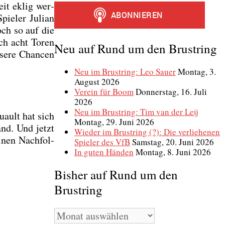
eit eklig wer­
ie­ler Juli­an
och so auf die
ach acht Toren
Neu auf Rund um den Brustring
se­re Chan­cen
Neu im Brustring: Leo Sauer
Montag, 3.
August 2026
Verein für Boom
Donnerstag, 16. Juli
2026
Neu im Brustring: Tim van der Leij
­ault hat sich
Montag, 29. Juni 2026
and. Und jetzt
Wieder im Brustring (?): Die verliehenen
inen Nach­fol­
Spieler des VfB
Samstag, 20. Juni 2026
In guten Händen
Montag, 8. Juni 2026
Bisher auf Rund um den
Brustring
Bisher
auf