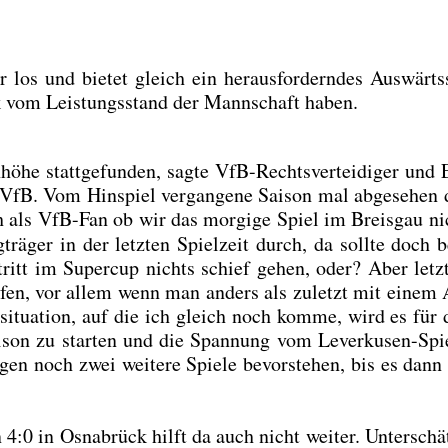
r los und bie­tet gleich ein her­aus­for­dern­des Aus­wärt
 vom Leis­tungs­stand der Mann­schaft haben.
ö­he statt­ge­fun­den, sag­te VfB-Rechts­ver­tei­di­ger und 
VfB. Vom Hin­spiel ver­gan­ge­ne Sai­son mal abge­se­hen 
h als VfB-Fan ob wir das mor­gi­ge Spiel im Breis­gau nic
­trä­ger in der letz­ten Spiel­zeit durch, da soll­te doch
f­tritt im Super­cup nichts schief gehen, oder? Aber letz­
här­fen, vor allem wenn man anders als zuletzt mit einem A
al­si­tua­ti­on, auf die ich gleich noch kom­me, wird es f
son zu star­ten und die Span­nung vom Lever­ku­sen-Spie
en noch zwei wei­te­re Spie­le bevor­ste­hen, bis es dann
n 4:0 in Osna­brück hilft da auch nicht wei­ter. Unter­schä