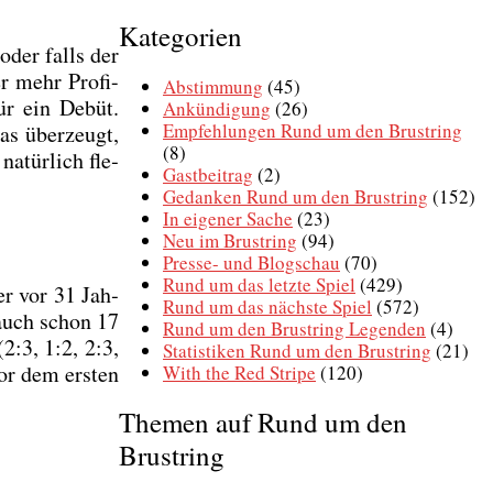
Rund
Kategorien
um
 oder falls der
den
r mehr Pro­fi-
Brustring
Abstimmung
(45)
 für ein Debüt.
Ankündigung
(26)
Empfehlungen Rund um den Brustring
as über­zeugt,
(8)
natür­lich fle­
Gastbeitrag
(2)
Gedanken Rund um den Brustring
(152)
In eigener Sache
(23)
Neu im Brustring
(94)
Presse- und Blogschau
(70)
Rund um das letzte Spiel
(429)
ger vor 31 Jah­
Rund um das nächste Spiel
(572)
 auch schon 17
Rund um den Brustring Legenden
(4)
2:3, 1:2, 2:3,
Statistiken Rund um den Brustring
(21)
 vor dem ers­ten
With the Red Stripe
(120)
Themen auf Rund um den
Brustring