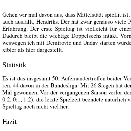
Gehen wir mal davon aus, dass Mit­tel­städt spiel­fit ist, 
auch aus­fällt, Hen­driks. Der hat zwar genau­so vie­le 
Erfah­rung. Der ers­te Spiel­tag ist viel­leicht für eine
Dadurch bleibt die wich­ti­ge Dop­pel­sechs intakt. Vor
wes­we­gen ich mit Demi­ro­vic und Undav star­ten wür­de, 
xi­bler als hier dar­ge­stellt.
Statistik
Es ist das ins­ge­samt 50. Auf­ein­an­der­tref­fen bei­der V
ren, 44 davon in der Bun­des­li­ga. Mit 26 Sie­gen hat d
Mal gewon­nen. Vor der ver­gan­ge­nen Sai­son ver­lor de
0:2, 0:1, 1:2), die letz­te Spiel­zeit been­de­te natür­lich 
Spiel­tag noch nicht viel her.
Fazit