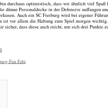
bin durch­aus opti­mis­tisch, dass wir ähn­lich viel Spaß
 dün­ne Per­so­nal­de­cke in der Defen­si­ve auf­fan­gen und
er­ku­sen. Auch ein SC Frei­burg wird bei eige­ner Füh­ru
gen ist vor allem die Hal­tung zum Spiel mor­gen wich­ti
 mir sicher, dass die­se auch reicht, um sich drei Punk­te 
B
burg-Fan Fabi