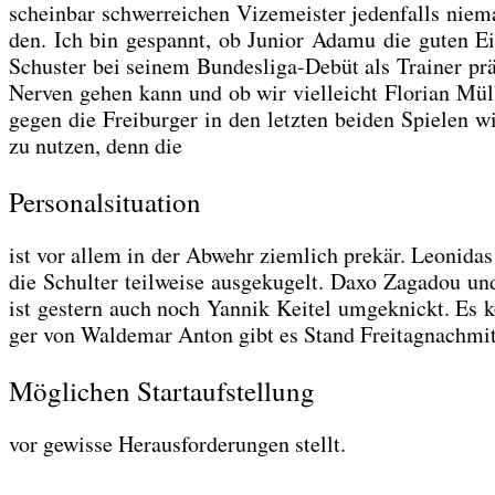
schein­bar schwer­rei­chen Vize­meis­ter jeden­falls nie
den. Ich bin gespannt, ob Juni­or Ada­mu die guten Ein­d
Schus­ter bei sei­nem Bun­des­li­ga-Debüt als Trai­ner p
Ner­ven gehen kann und ob wir viel­leicht Flo­ri­an Mül
gegen die Frei­bur­ger in den letz­ten bei­den Spie­len
zu nut­zen, denn die
Personalsituation
ist vor allem in der Abwehr ziem­lich pre­kär. Leo­ni­da
die Schul­ter teil­wei­se aus­ge­ku­gelt. Daxo Zag­adou
ist ges­tern auch noch Yan­nik Kei­tel umge­knickt. Es 
ger von Wal­de­mar Anton gibt es Stand Frei­tag­nach­mi
Möglichen Startaufstellung
vor gewis­se Her­aus­for­de­run­gen stellt.