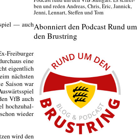
ben und reden Andre­as, Chris, Eric, Jan­nick,
Jen­ni, Lenn­art, Stef­fen und Tom
s­spiel — auch
Abonniert den Podcast Rund um
den Brustring
Ex-Frei­bur­ger
durch­aus eine
ht eigent­lich
 beim nächs­ten
te Sai­son war
us­wärts­spiel
ür den VfB auch
l hoch­zu­hal­
 schon wie­der
t­zen wird den