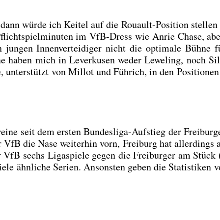
dann wür­de ich Kei­tel auf die Rou­ault-Posi­ti­on stel­len
Pflicht­spiel­mi­nu­ten im VfB-Dress wie Anrie Cha­se, abe
n jun­gen Innen­ver­tei­di­ger nicht die opti­ma­le Büh­ne
­ne haben mich in Lever­ku­sen weder Lewe­ling, noch Sil
unter­stützt von Mil­lot und Füh­rich, in den Posi­tio­nen 
er­ei­ne seit dem ers­ten Bun­des­li­ga-Auf­stieg der Frei­bur­
er VfB die Nase wei­ter­hin vorn, Frei­burg hat aller­dings
r VfB sechs Liga­spie­le gegen die Frei­bur­ger am Stück (
vie­le ähn­li­che Seri­en. Ansons­ten geben die Sta­tis­ti­ken