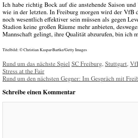
Ich habe rich­tig Bock auf die anste­hen­de Sai­son und 
wie in der letz­ten. In Frei­burg mor­gen wird der VfB die
noch wesent­lich effek­ti­ver sein müs­sen als gegen Lev
Sta­di­on kei­ne gro­ßen Räu­me mehr anbie­ten, des­we­
Mann­schaft gelingt, ihre Qua­li­tät abzu­ru­fen, bin ich
Titel­bild: © Chris­ti­an Kas­par-Bart­ke/­Get­ty Images
Kategorien
Schlagwörter
Rund um das nächste Spiel
SC Freiburg
,
Stuttgart
,
Vf
Stress at the Fair
Rund um den nächsten Gegner: Im Gespräch mit Frei
Schreibe einen Kommentar
Kommentar