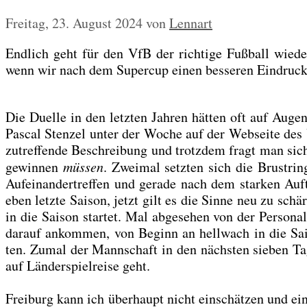
Freitag, 23. August 2024
von
Lennart
End­lich geht für den VfB der rich­ti­ge Fuß­ball wie­de
wenn wir nach dem Super­cup einen bes­se­ren Ein­druck
Die Duel­le in den letz­ten Jah­ren hät­ten oft auf Augen­h
Pas­cal Sten­zel unter der Woche auf der Web­sei­te des 
zutref­fen­de Beschrei­bung und trotz­dem fragt man sic
gewin­nen
müs­sen
. Zwei­mal setz­ten sich die Brust­ring
Auf­ein­an­der­tref­fen und gera­de nach dem star­ken Au
eben letz­te Sai­son, jetzt gilt es die Sin­ne neu zu sc
in die Sai­son star­tet. Mal abge­se­hen von der Per­so­n
dar­auf ankom­men, von Beginn an hell­wach in die Sai­
ten. Zumal der Mann­schaft in den nächs­ten sie­ben Tag
auf Län­der­spiel­rei­se geht.
Frei­burg kann ich über­haupt nicht ein­schät­zen und ei