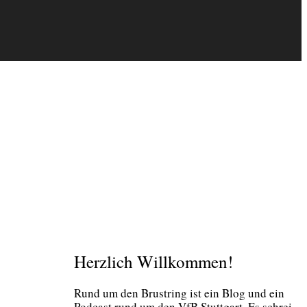
Herzlich Willkommen!
Rund um den Brust­ring ist ein Blog und ein
Pod­cast rund um den VfB Stutt­gart. Es schrei­