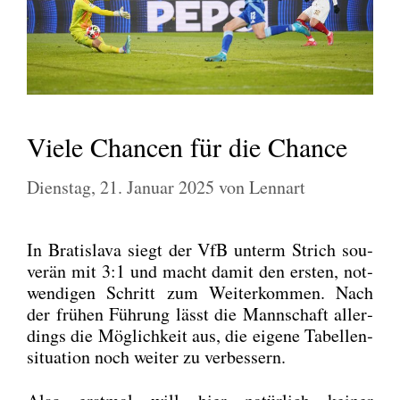
Viele Chancen für die Chance
Dienstag, 21. Januar 2025
von
Lennart
In Bra­tis­la­va siegt der VfB unterm Strich sou­
ve­rän mit 3:1 und macht damit den ers­ten, not­
wen­di­gen Schritt zum Wei­ter­kom­men. Nach
der frü­hen Füh­rung lässt die Mann­schaft aller­
dings die Mög­lich­keit aus, die eige­ne Tabel­len­
si­tua­ti­on noch wei­ter zu ver­bes­sern.