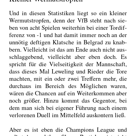
Und in die­sen Sta­tis­ti­ken liegt so ein klei­ner
Wer­muts­trop­fen, denn der VfB steht nach sie­
ben von acht Spie­len wei­ter­hin bei einer Tor­dif­
fe­renz von ‑1 und hat damit immer noch an der
unnö­tig def­ti­gen Klat­sche in Bel­grad zu knab­
bern. Viel­leicht ist das am Ende auch nicht aus­
schlag­ge­bend, viel­leicht aber eben doch. Es
spricht für die Viel­sei­tig­keit der Mann­schaft,
dass die­ses Mal Lewe­ling und Rie­der die Tore
mach­ten, mit ein oder zwei Tref­fern mehr, die
durch­aus im Bereich des Mög­li­chen waren,
wären die Chan­cen auf ein Wei­ter­kom­men aber
noch grö­ßer. Hin­zu kommt das Gegen­tor, bei
dem man sich bei eige­ner Füh­rung nach einem
ver­lo­re­nen Duell im Mit­tel­feld aus­kon­tern ließ.
Aber es ist eben die Cham­pi­ons League und