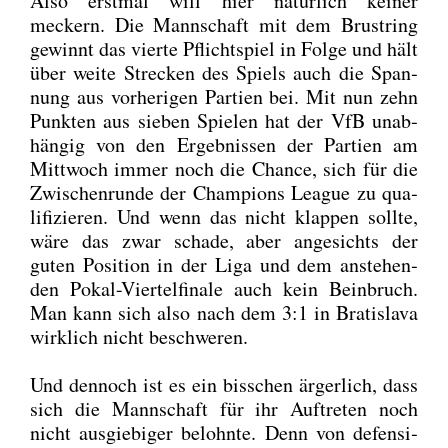
Also erst­mal will hier natür­lich kei­ner
meckern. Die Mann­schaft mit dem Brust­ring
gewinnt das vier­te Pflicht­spiel in Fol­ge und hält
über wei­te Stre­cken des Spiels auch die Span­
nung aus vor­he­ri­gen Par­tien bei. Mit nun zehn
Punk­ten aus sie­ben Spie­len hat der VfB unab­
hän­gig von den Ergeb­nis­sen der Par­tien am
Mitt­woch immer noch die Chan­ce, sich für die
Zwi­schen­run­de der Cham­pi­ons League zu qua­
li­fi­zie­ren. Und wenn das nicht klap­pen soll­te,
wäre das zwar scha­de, aber ange­sichts der
guten Posi­ti­on in der Liga und dem anste­hen­
den Pokal-Vier­tel­fi­na­le auch kein Bein­bruch.
Man kann sich also nach dem 3:1 in Bra­tis­la­va
wirk­lich nicht beschwe­ren.
Und den­noch ist es ein biss­chen ärger­lich, dass
sich die Mann­schaft für ihr Auf­tre­ten noch
nicht aus­gie­bi­ger belohn­te. Denn von defen­si­