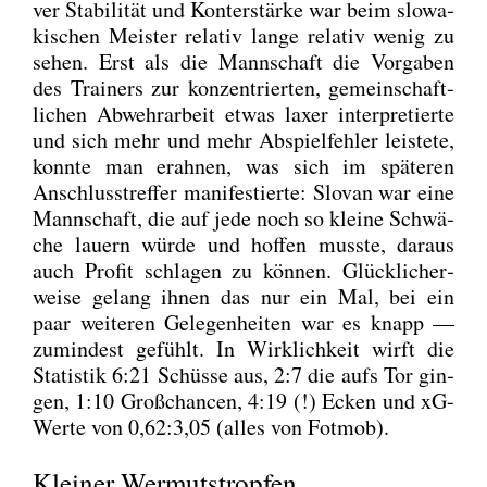
ver Sta­bi­li­tät und Kon­ter­stär­ke war beim slo­wa­
ki­schen Meis­ter rela­tiv lan­ge rela­tiv wenig zu
sehen. Erst als die Mann­schaft die Vor­ga­ben
des Trai­ners zur kon­zen­trier­ten, gemein­schaft­
li­chen Abwehr­ar­beit etwas laxer inter­pre­tier­te
und sich mehr und mehr Abspiel­feh­ler leis­te­te,
konn­te man erah­nen, was sich im spä­te­ren
Anschluss­tref­fer mani­fes­tier­te: Slo­van war eine
Mann­schaft, die auf jede noch so klei­ne Schwä­
che lau­ern wür­de und hof­fen muss­te, dar­aus
auch Pro­fit schla­gen zu kön­nen. Glück­li­cher­
wei­se gelang ihnen das nur ein Mal, bei ein
paar wei­te­ren Gele­gen­hei­ten war es knapp —
zumin­dest gefühlt. In Wirk­lich­keit wirft die
Sta­tis­tik 6:21 Schüs­se aus, 2:7 die aufs Tor gin­
gen, 1:10 Groß­chan­cen, 4:19 (!) Ecken und xG-
Wer­te von 0,62:3,05 (alles von Fot­mob).
Kleiner Wermutstropfen