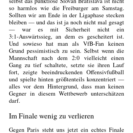
selbst das punkt­lo­se Slo­van Bra­tis­la­va ist nicht
so harm­los wie die Frei­bur­ger am Sams­tag.
Soll­ten wir am Ende in der Liga­pha­se ste­cken
blei­ben — und das ist ja noch nicht mal gesagt
— war es mit Sicher­heit nicht ein
3:1‑Auswärtssieg, an dem es geschei­tert ist.
Und sowie­so hat man als VfB-Fan kei­nen
Grund pes­si­mis­tisch zu sein. Selbst wenn die
Mann­schaft nach dem 2:0 viel­leicht einen
Gang zu tief schal­te­te, setz­te sie ihren Lauf
fort, zeig­te beein­dru­cken­den Offen­siv­fuß­ball
und spiel­te hin­ten größ­ten­teils kon­zen­triert —
alles vor dem Hin­ter­grund, dass man kei­nen
Geg­ner in die­sem Wett­be­werb unter­schät­zen
darf.
Im Finale wenig zu verlieren
Gegen Paris steht uns jetzt ein ech­tes Fina­le