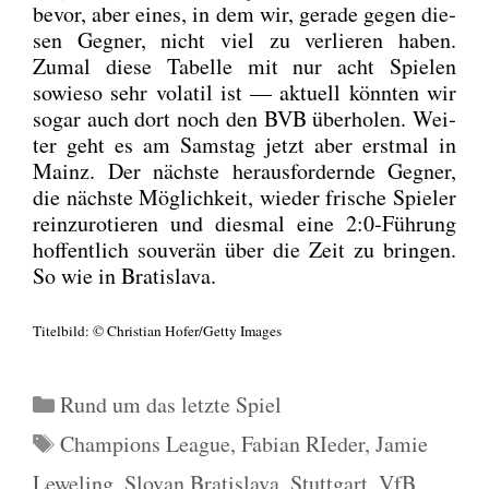
bevor, aber eines, in dem wir, gera­de gegen die­
sen Geg­ner, nicht viel zu ver­lie­ren haben.
Zumal die­se Tabel­le mit nur acht Spie­len
sowie­so sehr vola­til ist — aktu­ell könn­ten wir
sogar auch dort noch den BVB über­ho­len. Wei­
ter geht es am Sams­tag jetzt aber erst­mal in
Mainz. Der nächs­te her­aus­for­dern­de Geg­ner,
die nächs­te Mög­lich­keit, wie­der fri­sche Spie­ler
rein­zu­ro­tie­ren und dies­mal eine 2:0‑Führung
hof­fent­lich sou­ve­rän über die Zeit zu brin­gen.
So wie in Bra­tis­la­va.
Titel­bild: © Chris­ti­an Hofer/Getty Images
Kategorien
Rund um das letzte Spiel
Schlagwörter
Champions League
,
Fabian RIeder
,
Jamie
Leweling
,
Slovan Bratislava
,
Stuttgart
,
VfB