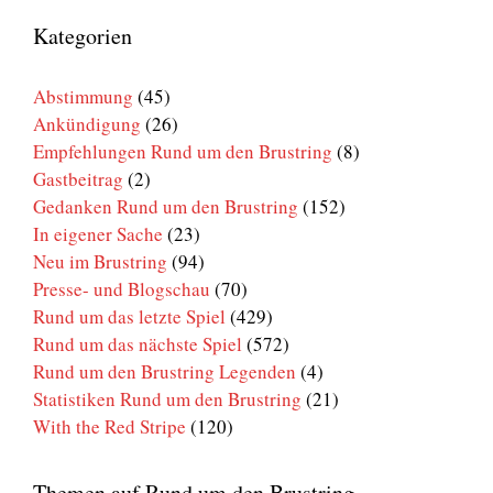
um
den
Kategorien
Brustring
Abstimmung
(45)
Ankündigung
(26)
Empfehlungen Rund um den Brustring
(8)
Gastbeitrag
(2)
Gedanken Rund um den Brustring
(152)
In eigener Sache
(23)
Neu im Brustring
(94)
Presse- und Blogschau
(70)
Rund um das letzte Spiel
(429)
Rund um das nächste Spiel
(572)
Rund um den Brustring Legenden
(4)
Statistiken Rund um den Brustring
(21)
With the Red Stripe
(120)
Themen auf Rund um den Brustring