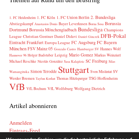
2. Bundesliga
1. FC Köln
1. FC Union Berlin
1. FC Heidenheim
Borussia
Abstiegskampf
Bayer Leverkusen
Anastasios Donis
Borna Sosa
Bundesliga
Dortmund
Borussia Mönchengladbach
Champions
DFB-Pokal
League
Christian Gentner
Daniel Didavi
Daniel Ginczek
FC Bayern
Eintracht Frankfurt
FC Augsburg
Europa League
München
FSV Mainz 05
Hannes Wolf
Gonzalo Castro
Hamburger SV
Mario Gomez
Leipzig
Markus Weinzierl
Holger Badstuber
Hannover 96
SC Freiburg
Michael Reschke
Nicolás González
Sasa Kalajdzic
Silas
Stuttgart
Simon Terodde
SV
Sven Mislintat
Wamangituka
Werder Bremen
TSG Hoffenheim
Thomas Hitzlsperger
Tayfun Korkut
VfB
VfL Wolfsburg
Wolfgang Dietrich
VfL Bochum
Artikel abonnieren
Anmelden
Eintrags-Feed
Kommentar-Feed