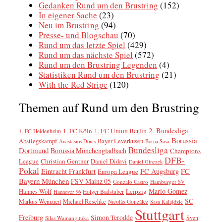
Gedanken Rund um den Brustring
(152)
In eigener Sache
(23)
Neu im Brustring
(94)
Presse- und Blogschau
(70)
Rund um das letzte Spiel
(429)
Rund um das nächste Spiel
(572)
Rund um den Brustring Legenden
(4)
Statistiken Rund um den Brustring
(21)
With the Red Stripe
(120)
Themen auf Rund um den Brustring
2. Bundesliga
1. FC Köln
1. FC Union Berlin
1. FC Heidenheim
Borussia
Abstiegskampf
Bayer Leverkusen
Anastasios Donis
Borna Sosa
Bundesliga
Dortmund
Borussia Mönchengladbach
Champions
DFB-
League
Christian Gentner
Daniel Didavi
Daniel Ginczek
Pokal
FC
Eintracht Frankfurt
FC Augsburg
Europa League
Bayern München
FSV Mainz 05
Gonzalo Castro
Hamburger SV
Mario Gomez
Leipzig
Hannes Wolf
Holger Badstuber
Hannover 96
SC
Markus Weinzierl
Michael Reschke
Nicolás González
Sasa Kalajdzic
Stuttgart
Freiburg
Simon Terodde
Sven
Silas Wamangituka