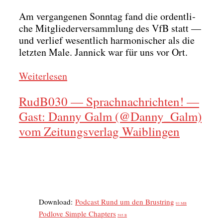
Am ver­gan­ge­nen Sonn­tag fand die ordent­li­
che Mit­glie­der­ver­samm­lung des VfB statt —
und ver­lief wesent­lich har­mo­ni­scher als die
letz­ten Male. Jan­nick war für uns vor Ort.
Wei­ter­le­sen
RudB030 — Sprachnachrichten! —
Gast: Danny Galm (@Danny_Galm)
vom Zeitungsverlag Waiblingen
Down­load:
Pod­cast Rund um den Brust­ring
93 MB
Pod­l­ove Simp­le Chap­ters
595 B