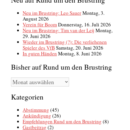
Neu im Brustring: Leo Sauer
Montag, 3.
August 2026
Verein für Boom
Donnerstag, 16. Juli 2026
Neu im Brustring: Tim van der Leij
Montag,
29. Juni 2026
Wieder im Brustring (?): Die verliehenen
Spieler des VfB
Samstag, 20. Juni 2026
In guten Händen
Montag, 8. Juni 2026
Bisher auf Rund um den Brustring
Bisher
auf
Rund
Kategorien
um
den
Brustring
Abstimmung
(45)
Ankündigung
(26)
Empfehlungen Rund um den Brustring
(8)
Gastbeitrag
(2)