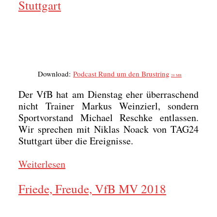
Stuttgart
Down­load:
Pod­cast Rund um den Brust­ring
28 MB
Der VfB hat am Diens­tag eher über­ra­schend
nicht Trai­ner Mar­kus Wein­zierl, son­dern
Sport­vor­stand Micha­el Resch­ke ent­las­sen.
Wir spre­chen mit Niklas Noack von TAG24
Stutt­gart über die Ereig­nis­se.
Wei­ter­le­sen
Friede, Freude, VfB MV 2018