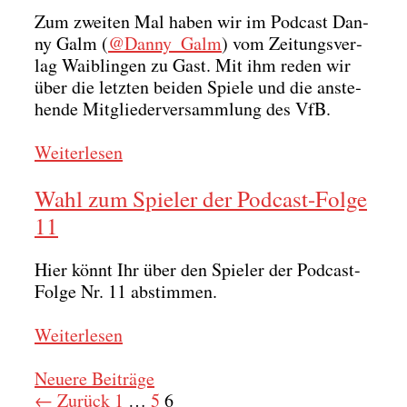
Zum zwei­ten Mal haben wir im Pod­cast Dan­
ny Galm (
@Danny_Galm
) vom Zei­tungs­ver­
lag Waib­lin­gen zu Gast. Mit ihm reden wir
über die letz­ten bei­den Spie­le und die anste­
hen­de Mit­glie­der­ver­samm­lung des VfB.
Wei­ter­le­sen
Wahl zum Spieler der Podcast-Folge
11
Hier könnt Ihr über den Spie­ler der Pod­cast-
Fol­ge Nr. 11 abstim­men.
Wei­ter­le­sen
Neuere Beiträge
Seite
Seite
Seite
←
Zurück
1
…
5
6