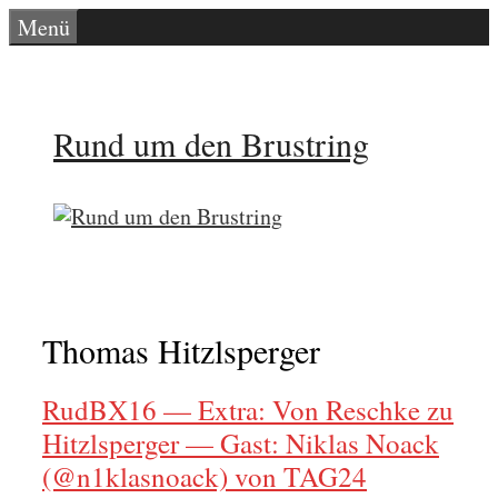
Zum
Menü
Inhalt
springen
Rund um den Brustring
Thomas Hitzlsperger
RudBX16 — Extra: Von Reschke zu
Hitzlsperger — Gast: Niklas Noack
(@n1klasnoack) von TAG24