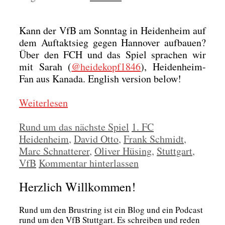
Kann der VfB am Sonn­tag in Hei­den­heim auf
dem Auf­takt­sieg gegen Han­no­ver auf­bau­en?
Über den FCH und das Spiel spra­chen wir
mit Sarah (
@heidekopf1846
), Hei­den­heim-
Fan aus Kana­da. Eng­lish ver­si­on below!
Wei­ter­le­sen
Kategorien
Schlagwörter
Rund um das nächste Spiel
1. FC
Heidenheim
,
David Otto
,
Frank Schmidt
,
Marc Schnatterer
,
Oliver Hüsing
,
Stuttgart
,
VfB
Kommentar hinterlassen
Herzlich Willkommen!
Rund um den Brust­ring ist ein Blog und ein Pod­cast
rund um den VfB Stutt­gart. Es schrei­ben und reden