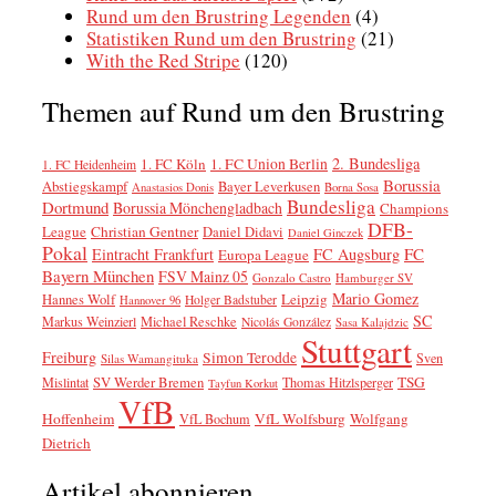
Rund um den Brustring Legenden
(4)
Statistiken Rund um den Brustring
(21)
With the Red Stripe
(120)
Themen auf Rund um den Brustring
2. Bundesliga
1. FC Köln
1. FC Union Berlin
1. FC Heidenheim
Borussia
Abstiegskampf
Bayer Leverkusen
Anastasios Donis
Borna Sosa
Bundesliga
Dortmund
Borussia Mönchengladbach
Champions
DFB-
League
Christian Gentner
Daniel Didavi
Daniel Ginczek
Pokal
FC
Eintracht Frankfurt
FC Augsburg
Europa League
Bayern München
FSV Mainz 05
Gonzalo Castro
Hamburger SV
Mario Gomez
Leipzig
Hannes Wolf
Holger Badstuber
Hannover 96
SC
Markus Weinzierl
Michael Reschke
Nicolás González
Sasa Kalajdzic
Stuttgart
Freiburg
Simon Terodde
Sven
Silas Wamangituka
SV Werder Bremen
TSG
Mislintat
Thomas Hitzlsperger
Tayfun Korkut
VfB
Hoffenheim
VfL Wolfsburg
Wolfgang
VfL Bochum
Dietrich
Artikel abonnieren