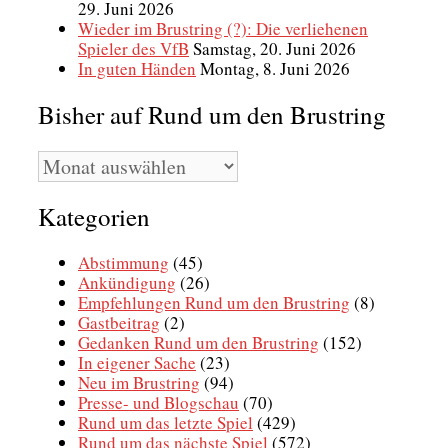
29. Juni 2026
Wieder im Brustring (?): Die verliehenen
Spieler des VfB
Samstag, 20. Juni 2026
In guten Händen
Montag, 8. Juni 2026
Bisher auf Rund um den Brustring
Bisher
auf
Rund
Kategorien
um
den
Brustring
Abstimmung
(45)
Ankündigung
(26)
Empfehlungen Rund um den Brustring
(8)
Gastbeitrag
(2)
Gedanken Rund um den Brustring
(152)
In eigener Sache
(23)
Neu im Brustring
(94)
Presse- und Blogschau
(70)
Rund um das letzte Spiel
(429)
Rund um das nächste Spiel
(572)