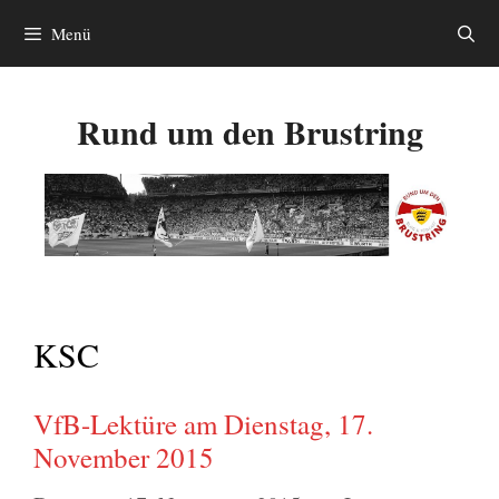
Zum
Menü
Inhalt
springen
Rund um den Brustring
KSC
VfB-Lektüre am Dienstag, 17.
November 2015