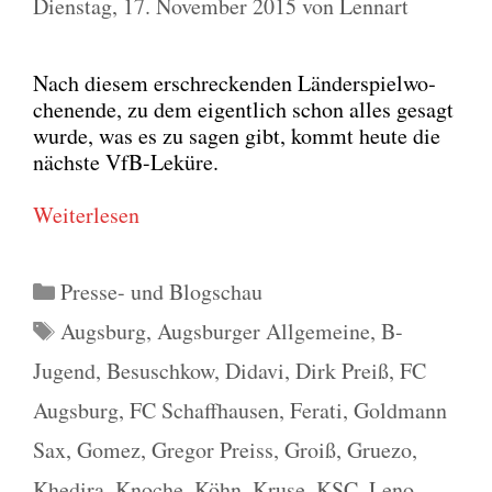
Dienstag, 17. November 2015
von
Lennart
Nach die­sem erschre­cken­den Län­der­spiel­wo­
chen­en­de, zu dem eigent­lich schon alles gesagt
wur­de, was es zu sagen gibt, kommt heu­te die
nächs­te VfB-Lekü­re.
Wei­ter­le­sen
Kategorien
Presse- und Blogschau
Schlagwörter
Augsburg
,
Augsburger Allgemeine
,
B-
Jugend
,
Besuschkow
,
Didavi
,
Dirk Preiß
,
FC
Augsburg
,
FC Schaffhausen
,
Ferati
,
Goldmann
Sax
,
Gomez
,
Gregor Preiss
,
Groiß
,
Gruezo
,
Khedira
,
Knoche
,
Köhn
,
Kruse
,
KSC
,
Leno
,