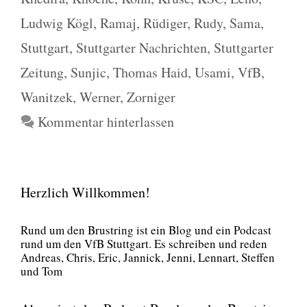
Ludwig Kögl
,
Ramaj
,
Rüdiger
,
Rudy
,
Sama
,
Stuttgart
,
Stuttgarter Nachrichten
,
Stuttgarter
Zeitung
,
Sunjic
,
Thomas Haid
,
Usami
,
VfB
,
Wanitzek
,
Werner
,
Zorniger
Kommentar hinterlassen
Herzlich Willkommen!
Rund um den Brust­ring ist ein Blog und ein Pod­cast
rund um den VfB Stutt­gart. Es schrei­ben und reden
Andre­as, Chris, Eric, Jan­nick, Jen­ni, Lenn­art, Stef­fen
und Tom