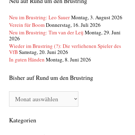
Neu auf Rund um den Brustring
Neu im Brustring: Leo Sauer
Montag, 3. August 2026
Verein für Boom
Donnerstag, 16. Juli 2026
Neu im Brustring: Tim van der Leij
Montag, 29. Juni
2026
Wieder im Brustring (?): Die verliehenen Spieler des
VfB
Samstag, 20. Juni 2026
In guten Händen
Montag, 8. Juni 2026
Bisher auf Rund um den Brustring
Bisher
auf
Rund
um
den
Kategorien
Brustring