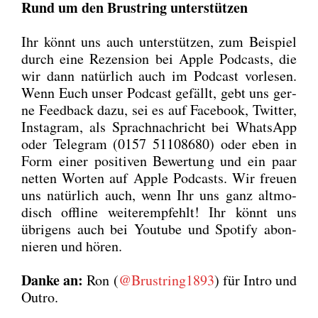
Rund um den Brust­ring unter­stüt­zen
Ihr könnt uns auch unter­stüt­zen, zum Bei­spiel
durch eine Rezen­si­on bei Apple Pod­casts, die
wir dann natür­lich auch im Pod­cast vor­le­sen.
Wenn Euch unser Pod­cast gefällt, gebt uns ger­
ne Feed­back dazu, sei es auf Face­book, Twit­ter,
Insta­gram, als Sprach­nach­richt bei Whats­App
oder Tele­gram (0157 51108680) oder eben in
Form einer posi­ti­ven Bewer­tung und ein paar
net­ten Wor­ten auf Apple Pod­casts. Wir freu­en
uns natür­lich auch, wenn Ihr uns ganz alt­mo­
disch off­line wei­ter­emp­fehlt! Ihr könnt uns
übri­gens auch bei You­tube und Spo­ti­fy abon­
nie­ren und hören.
Dan­ke an:
Ron (
@Brustring1893
) für Intro und
Out­ro.