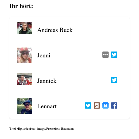
Ihr hört:
Andre­as Buck
Jen­ni
Jan­nick
Lenn­art
Titel-/Epi­so­den­fo­to: imago/Pressefoto Bau­mann