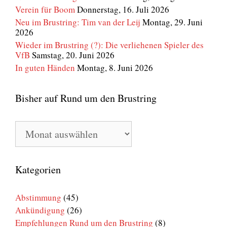
Verein für Boom
Donnerstag, 16. Juli 2026
Neu im Brustring: Tim van der Leij
Montag, 29. Juni
2026
Wieder im Brustring (?): Die verliehenen Spieler des
VfB
Samstag, 20. Juni 2026
In guten Händen
Montag, 8. Juni 2026
Bisher auf Rund um den Brustring
Bisher
auf
Rund
um
den
Kategorien
Brustring
Abstimmung
(45)
Ankündigung
(26)
Empfehlungen Rund um den Brustring
(8)