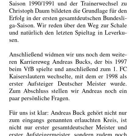
Sai­son 1990/1991 und der Trai­ner­wech­sel zu
Chris­toph Daum bil­de­ten die Grund­la­ge für den
Erfolg in der ers­ten gesamt­deut­schen Bun­des­li­
ga-Sai­son. Wir reden über den Weg zur Scha­le
und natür­lich den letz­ten Spiel­tag in Lever­ku­
sen.
Anschlie­ßend wid­men wir uns noch dem wei­te­
ren Kar­rie­re­weg Andre­as Bucks, der bis 1997
beim VfB spiel­te und anschlie­ßend zum 1. FC
Kai­sers­lau­tern wech­sel­te, mit dem er 1998 als
ers­ter Auf­stei­ger Deut­scher Meis­ter wur­de.
Zum Abschluss stel­len wir Andre­as noch ein
paar per­sön­li­che Fra­gen.
Für uns ist klar: Andre­as Buck gehört nicht nur
zum ein­gangs genann­ten erlauch­ten Kreis, ist
nicht nur ers­ter gesamt­deut­scher Meis­ter und
ers­ter Auf­stei­ger­meis­ter, son­dern zudem noch