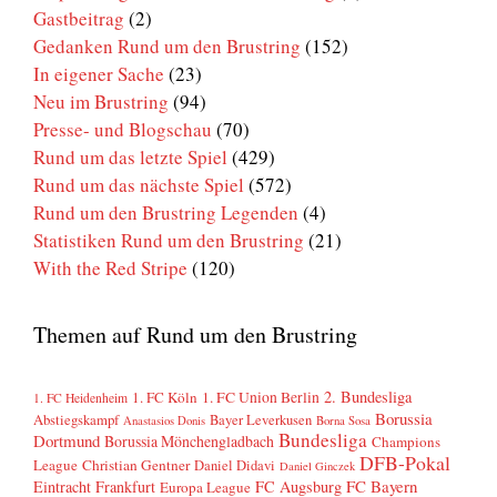
Gastbeitrag
(2)
Gedanken Rund um den Brustring
(152)
In eigener Sache
(23)
Neu im Brustring
(94)
Presse- und Blogschau
(70)
Rund um das letzte Spiel
(429)
Rund um das nächste Spiel
(572)
Rund um den Brustring Legenden
(4)
Statistiken Rund um den Brustring
(21)
With the Red Stripe
(120)
Themen auf Rund um den Brustring
2. Bundesliga
1. FC Köln
1. FC Union Berlin
1. FC Heidenheim
Borussia
Abstiegskampf
Bayer Leverkusen
Anastasios Donis
Borna Sosa
Bundesliga
Dortmund
Borussia Mönchengladbach
Champions
DFB-Pokal
League
Christian Gentner
Daniel Didavi
Daniel Ginczek
FC Bayern
Eintracht Frankfurt
FC Augsburg
Europa League