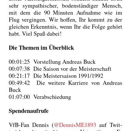
sehr sym­pa­thi­scher, boden­stän­di­ger Mensch,
mit dem die 90 Minu­ten Auf­nah­me wie im
Flug ver­gin­gen. Wir hof­fen, Ihr kommt zu der
glei­chen Erkennt­nis, wenn Ihr die Fol­ge gehört
habt. Viel Spaß dabei!
Die The­men im Über­blick
00:01:25 Vor­stel­lung Andre­as Buck
00:07:38 Die Sai­son vor der Meis­ter­schaft
00:21:17 Die Meis­ter­sai­son 1991/1992
00:49:42 Die wei­te­re Kar­rie­re von Andre­as
Buck
01:07:00 Ver­ab­schie­dung
Spen­den­auf­ru­fe
VfB-Fan Den­nis (
@DennisME1893
auf Twit­