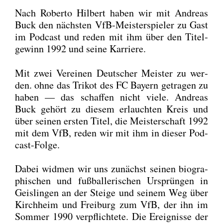
Nach Rober­to Hil­bert haben wir mit Andre­as
Buck den nächs­ten VfB-Meis­ter­spie­ler zu Gast
im Pod­cast und reden mit ihm über den Titel­
ge­winn 1992 und sei­ne Kar­rie­re.
Mit zwei Ver­ei­nen Deut­scher Meis­ter zu wer­
den. ohne das Tri­kot des FC Bay­ern getra­gen zu
haben — das schaf­fen nicht vie­le. Andre­as
Buck gehört zu die­sem erlauch­ten Kreis und
über sei­nen ers­ten Titel, die Meis­ter­schaft 1992
mit dem VfB, reden wir mit ihm in die­ser Pod­
cast-Fol­ge.
Dabei wid­men wir uns zunächst sei­nen bio­gra­
phi­schen und fuß­bal­le­ri­schen Ursprün­gen in
Geis­lin­gen an der Stei­ge und sei­nem Weg über
Kirch­heim und Frei­burg zum VfB, der ihn im
Som­mer 1990 ver­pflich­te­te. Die Ereig­nis­se der