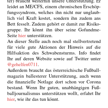
ter) braucht wei­ter­hin unse­re Unter­stüt­zung. Er
lei­det an ME/CFS, einem chro­ni­schen Erschöp­
fungs­syn­drom, wel­ches ihn nicht nur unglaub­
lich viel Kraft kos­tet, son­dern ihn zudem ans
Bett fes­selt. Zudem gehört er damit zur Risi­ko­
grup­pe. Ihr könnt ihn über sei­ne Gofund­me-
Sei­te
hier
unter­stüt­zen.
An die­ser Stel­le auch noch mal stell­ver­tre­tend
für vie­le gute Aktio­nen der Hin­weis auf die
Hilfs­ak­ti­on des Schwa­ben­sturms. Info fin­det
Ihr auf deren Web­site sowie auf Twit­ter unter
@gehelfen0711
.
Außer­dem braucht das öster­rei­chi­sche Fuß­ball­
ma­ga­zin bal­les­te­rer Unter­stüt­zung, auch wenn
die finan­zi­el­le Not­la­ge dort schon vor Coro­na
bestand. Wenn Ihr guten, unab­hän­gi­gen Fuß­
ball­jour­na­lis­mus unter­stüt­zen wollt, erfahrt Ihr
hier
, wie ihr das tun könnt.