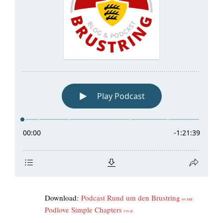
Down­load:
Pod­cast Rund um den Brust­ring
66 MB
Pod­l­ove Simp­le Chap­ters
570 B