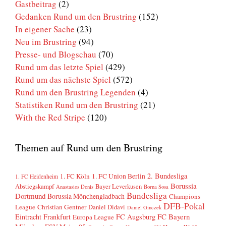
Gastbeitrag
(2)
Gedanken Rund um den Brustring
(152)
In eigener Sache
(23)
Neu im Brustring
(94)
Presse- und Blogschau
(70)
Rund um das letzte Spiel
(429)
Rund um das nächste Spiel
(572)
Rund um den Brustring Legenden
(4)
Statistiken Rund um den Brustring
(21)
With the Red Stripe
(120)
Themen auf Rund um den Brustring
2. Bundesliga
1. FC Köln
1. FC Union Berlin
1. FC Heidenheim
Borussia
Abstiegskampf
Bayer Leverkusen
Anastasios Donis
Borna Sosa
Bundesliga
Dortmund
Borussia Mönchengladbach
Champions
DFB-Pokal
League
Christian Gentner
Daniel Didavi
Daniel Ginczek
FC Bayern
Eintracht Frankfurt
FC Augsburg
Europa League