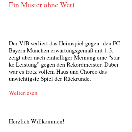
Ein Muster ohne Wert
Der VfB ver­liert das Heim­spiel gegen den FC
Bay­ern Mün­chen erwar­tungs­ge­mäß mit 1:3,
zeigt aber nach ein­hel­li­ger Mei­nung eine “star­
ke Leis­tung” gegen den Rekord­meis­ter. Dabei
war es trotz vol­lem Haus und Cho­reo das
unwich­tigs­te Spiel der Rück­run­de.
Wei­ter­le­sen
Herzlich Willkommen!