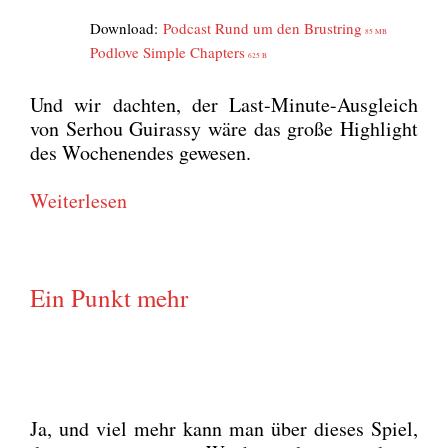
Down­load:
Pod­cast Rund um den Brust­ring
85 MB
Pod­l­ove Simp­le Chap­ters
625 B
Und wir dach­ten, der Last-Minu­te-Aus­gleich
von Ser­hou Gui­ras­sy wäre das gro­ße High­light
des Wochen­en­des gewe­sen.
Wei­ter­le­sen
Ein Punkt mehr
Ja, und viel mehr kann man über die­ses Spiel,