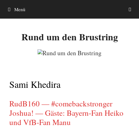
Zum
Menü
Inhalt
springen
Rund um den Brustring
Sami Khedira
RudB160 — #comebackstronger
Joshua! — Gäste: Bayern-Fan Heiko
und VfB-Fan Manu