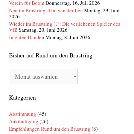
Verein für Boom
Donnerstag, 16. Juli 2026
Neu im Brustring: Tim van der Leij
Montag, 29. Juni
2026
Wieder im Brustring (?): Die verliehenen Spieler des
VfB
Samstag, 20. Juni 2026
In guten Händen
Montag, 8. Juni 2026
Bisher auf Rund um den Brustring
Bisher
auf
Rund
um
den
Kategorien
Brustring
Abstimmung
(45)
Ankündigung
(26)
Empfehlungen Rund um den Brustring
(8)