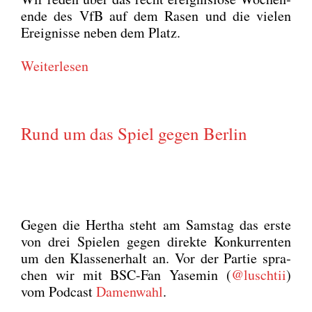
en­de des VfB auf dem Rasen und die vie­len
Ereig­nis­se neben dem Platz.
Wei­ter­le­sen
Rund um das Spiel gegen Berlin
Gegen die Her­tha steht am Sams­tag das ers­te
von drei Spie­len gegen direk­te Kon­kur­ren­ten
um den Klas­sen­er­halt an. Vor der Par­tie spra­
chen wir mit BSC-Fan Yase­min (
@luschtii
)
vom Pod­cast
Damen­wahl
.