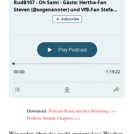
Down­load:
Pod­cast Rund um den Brust­ring
64 MB
Pod­l­ove Simp­le Chap­ters
566 B
Wir reden über das recht ereig­nis­lo­se Wochen­