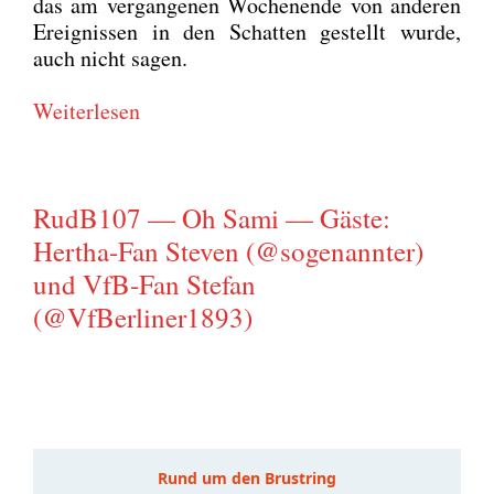
das am ver­gan­ge­nen Wochen­en­de von ande­ren
Ereig­nis­sen in den Schat­ten gestellt wur­de,
auch nicht sagen.
Wei­ter­le­sen
RudB107 — Oh Sami — Gäste:
Hertha-Fan Steven (@sogenannter)
und VfB-Fan Stefan
(@VfBerliner1893)