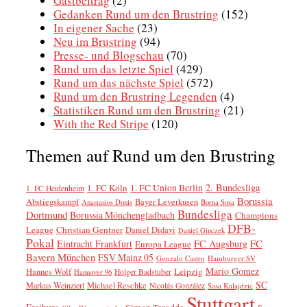
Gastbeitrag
(2)
Gedanken Rund um den Brustring
(152)
In eigener Sache
(23)
Neu im Brustring
(94)
Presse- und Blogschau
(70)
Rund um das letzte Spiel
(429)
Rund um das nächste Spiel
(572)
Rund um den Brustring Legenden
(4)
Statistiken Rund um den Brustring
(21)
With the Red Stripe
(120)
Themen auf Rund um den Brustring
2. Bundesliga
1. FC Köln
1. FC Union Berlin
1. FC Heidenheim
Borussia
Abstiegskampf
Bayer Leverkusen
Anastasios Donis
Borna Sosa
Bundesliga
Dortmund
Borussia Mönchengladbach
Champions
DFB-
League
Christian Gentner
Daniel Didavi
Daniel Ginczek
Pokal
FC
Eintracht Frankfurt
FC Augsburg
Europa League
Bayern München
FSV Mainz 05
Gonzalo Castro
Hamburger SV
Mario Gomez
Leipzig
Hannes Wolf
Holger Badstuber
Hannover 96
SC
Markus Weinzierl
Michael Reschke
Nicolás González
Sasa Kalajdzic
Stuttgart