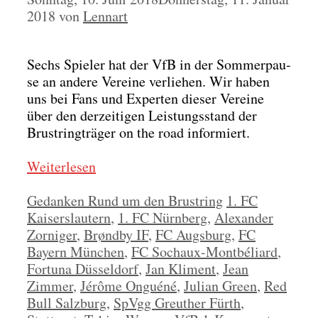
2018
von
Lennart
Sechs Spie­ler hat der VfB in der Som­mer­pau­
se an ande­re Ver­ei­ne ver­lie­hen. Wir haben
uns bei Fans und Exper­ten die­ser Ver­ei­ne
über den der­zei­ti­gen Leis­tungs­stand der
Brust­ring­trä­ger on the road infor­miert.
Wei­ter­le­sen
Kategorien
Schlagwörter
Gedanken Rund um den Brustring
1. FC
Kaiserslautern
,
1. FC Nürnberg
,
Alexander
Zorniger
,
Brøndby IF
,
FC Augsburg
,
FC
Bayern München
,
FC Sochaux-Montbéliard
,
Fortuna Düsseldorf
,
Jan Kliment
,
Jean
Zimmer
,
Jérôme Onguéné
,
Julian Green
,
Red
Bull Salzburg
,
SpVgg Greuther Fürth
,