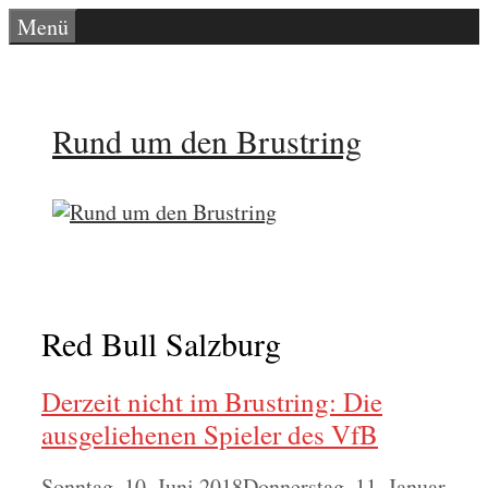
Zum
Menü
Inhalt
springen
Rund um den Brustring
Red Bull Salzburg
Derzeit nicht im Brustring: Die
ausgeliehenen Spieler des VfB
Sonntag, 10. Juni 2018
Donnerstag, 11. Januar