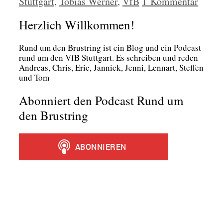
Stuttgart
,
Tobias Werner
,
VfB
1 Kommentar
Herzlich Willkommen!
Rund um den Brust­ring ist ein Blog und ein Pod­cast
rund um den VfB Stutt­gart. Es schrei­ben und reden
Andre­as, Chris, Eric, Jan­nick, Jen­ni, Lenn­art, Stef­fen
und Tom
Abonniert den Podcast Rund um
den Brustring