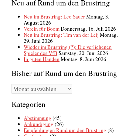
Neu auf Rund um den Brustring
Neu im Brustring: Leo Sauer
Montag, 3.
August 2026
Verein für Boom
Donnerstag, 16. Juli 2026
Neu im Brustring: Tim van der Leij
Montag,
29. Juni 2026
Wieder im Brustring (?): Die verliehenen
Spieler des VfB
Samstag, 20. Juni 2026
In guten Händen
Montag, 8. Juni 2026
Bisher auf Rund um den Brustring
Bisher
auf
Rund
Kategorien
um
den
Brustring
Abstimmung
(45)
Ankündigung
(26)
Empfehlungen Rund um den Brustring
(8)