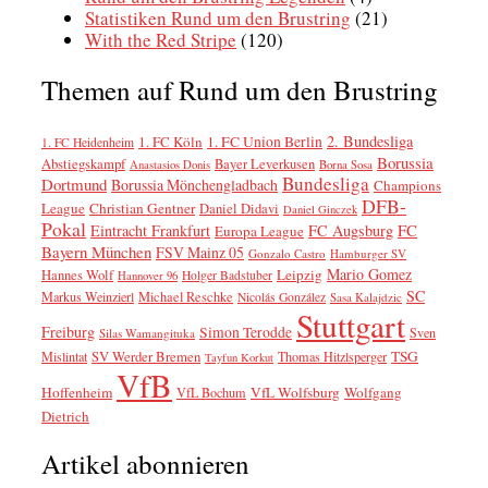
Statistiken Rund um den Brustring
(21)
With the Red Stripe
(120)
Themen auf Rund um den Brustring
2. Bundesliga
1. FC Köln
1. FC Union Berlin
1. FC Heidenheim
Borussia
Abstiegskampf
Bayer Leverkusen
Anastasios Donis
Borna Sosa
Bundesliga
Dortmund
Borussia Mönchengladbach
Champions
DFB-
League
Christian Gentner
Daniel Didavi
Daniel Ginczek
Pokal
FC
Eintracht Frankfurt
FC Augsburg
Europa League
Bayern München
FSV Mainz 05
Gonzalo Castro
Hamburger SV
Mario Gomez
Leipzig
Hannes Wolf
Holger Badstuber
Hannover 96
SC
Markus Weinzierl
Michael Reschke
Nicolás González
Sasa Kalajdzic
Stuttgart
Freiburg
Simon Terodde
Sven
Silas Wamangituka
SV Werder Bremen
TSG
Mislintat
Thomas Hitzlsperger
Tayfun Korkut
VfB
Hoffenheim
VfL Wolfsburg
Wolfgang
VfL Bochum
Dietrich
Artikel abonnieren