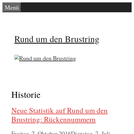
Zum
Menü
Inhalt
springen
Rund um den Brustring
Historie
Neue Statistik auf Rund um den
Brustring: Rückennummern
Freitag, 7. Oktober 2016
Dienstag, 7. Juli