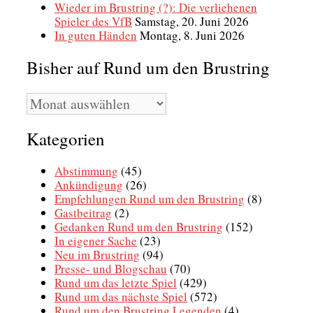
Wieder im Brustring (?): Die verliehenen
Spieler des VfB
Samstag, 20. Juni 2026
In guten Händen
Montag, 8. Juni 2026
Bisher auf Rund um den Brustring
Bisher
auf
Rund
Kategorien
um
den
Brustring
Abstimmung
(45)
Ankündigung
(26)
Empfehlungen Rund um den Brustring
(8)
Gastbeitrag
(2)
Gedanken Rund um den Brustring
(152)
In eigener Sache
(23)
Neu im Brustring
(94)
Presse- und Blogschau
(70)
Rund um das letzte Spiel
(429)
Rund um das nächste Spiel
(572)
Rund um den Brustring Legenden
(4)