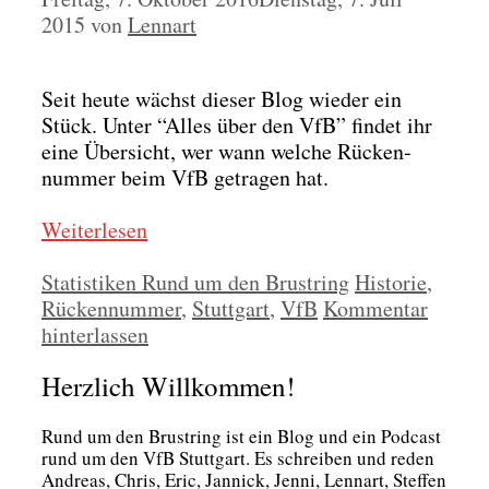
2015
von
Lennart
Seit heu­te wächst die­ser Blog wie­der ein
Stück. Unter “Alles über den VfB” fin­det ihr
eine Über­sicht, wer wann wel­che Rücken­
num­mer beim VfB getra­gen hat.
Wei­ter­le­sen
Kategorien
Schlagwörter
Statistiken Rund um den Brustring
Historie
,
Rückennummer
,
Stuttgart
,
VfB
Kommentar
hinterlassen
Herzlich Willkommen!
Rund um den Brust­ring ist ein Blog und ein Pod­cast
rund um den VfB Stutt­gart. Es schrei­ben und reden
Andre­as, Chris, Eric, Jan­nick, Jen­ni, Lenn­art, Stef­fen