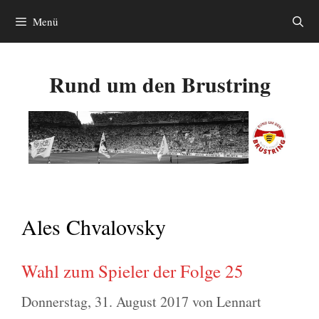
Zum
Menü
Inhalt
springen
Rund um den Brustring
Ales Chvalovsky
Wahl zum Spieler der Folge 25
Donnerstag, 31. August 2017
von
Lennart