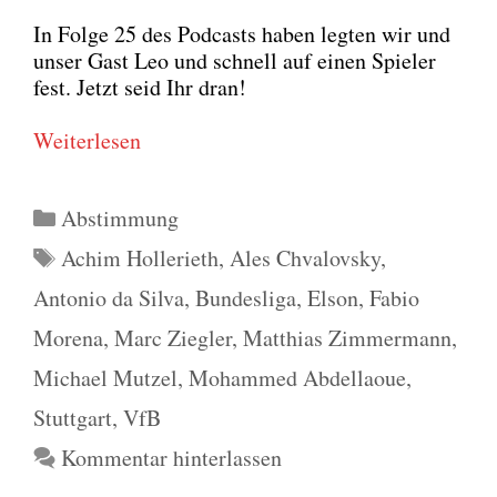
In Fol­ge 25 des Pod­casts haben leg­ten wir und
unser Gast Leo und schnell auf einen Spie­ler
fest. Jetzt seid Ihr dran!
Wei­ter­le­sen
Kategorien
Abstimmung
Schlagwörter
Achim Hollerieth
,
Ales Chvalovsky
,
Antonio da Silva
,
Bundesliga
,
Elson
,
Fabio
Morena
,
Marc Ziegler
,
Matthias Zimmermann
,
Michael Mutzel
,
Mohammed Abdellaoue
,
Stuttgart
,
VfB
Kommentar hinterlassen