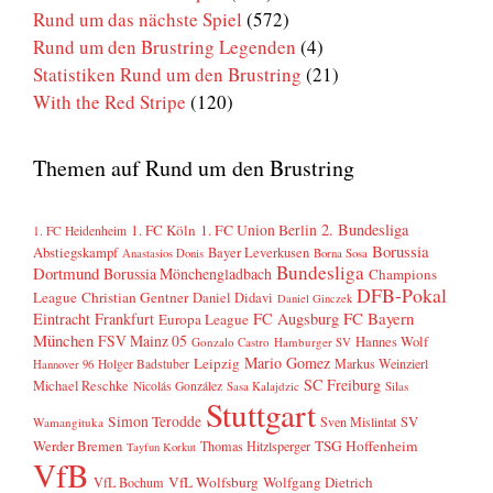
Rund um das nächste Spiel
(572)
Rund um den Brustring Legenden
(4)
Statistiken Rund um den Brustring
(21)
With the Red Stripe
(120)
Themen auf Rund um den Brustring
2. Bundesliga
1. FC Köln
1. FC Union Berlin
1. FC Heidenheim
Borussia
Abstiegskampf
Bayer Leverkusen
Anastasios Donis
Borna Sosa
Bundesliga
Dortmund
Borussia Mönchengladbach
Champions
DFB-Pokal
League
Christian Gentner
Daniel Didavi
Daniel Ginczek
FC Bayern
Eintracht Frankfurt
FC Augsburg
Europa League
München
FSV Mainz 05
Hannes Wolf
Gonzalo Castro
Hamburger SV
Mario Gomez
Leipzig
Markus Weinzierl
Holger Badstuber
Hannover 96
SC Freiburg
Michael Reschke
Nicolás González
Sasa Kalajdzic
Silas
Stuttgart
Simon Terodde
SV
Sven Mislintat
Wamangituka
Werder Bremen
TSG Hoffenheim
Thomas Hitzlsperger
Tayfun Korkut
VfB
VfL Wolfsburg
Wolfgang Dietrich
VfL Bochum