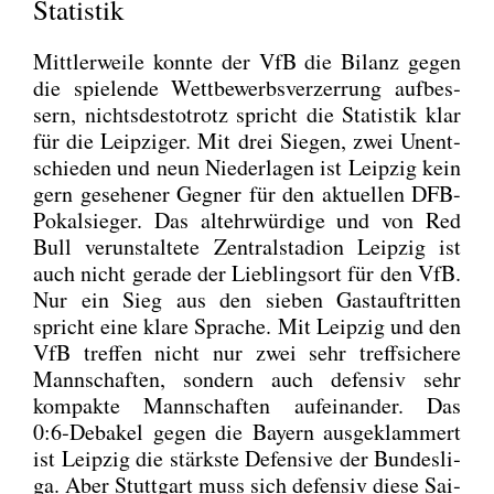
Statistik
Mitt­ler­wei­le konn­te der VfB die Bilanz gegen
die spie­len­de Wett­be­werbs­ver­zer­rung auf­bes­
sern, nichts­des­to­trotz spricht die Sta­tis­tik klar
für die Leip­zi­ger. Mit drei Sie­gen, zwei Unent­
schie­den und neun Nie­der­la­gen ist Leip­zig kein
gern gese­he­ner Geg­ner für den aktu­el­len DFB-
Pokal­sie­ger. Das alt­ehr­wür­di­ge und von Red
Bull ver­un­stal­te­te Zen­tral­sta­di­on Leip­zig ist
auch nicht gera­de der Lieb­lings­ort für den VfB.
Nur ein Sieg aus den sie­ben Gast­auf­trit­ten
spricht eine kla­re Spra­che. Mit Leip­zig und den
VfB tref­fen nicht nur zwei sehr treff­si­che­re
Mann­schaf­ten, son­dern auch defen­siv sehr
kom­pak­te Mann­schaf­ten auf­ein­an­der. Das
0:6‑Debakel gegen die Bay­ern aus­ge­klam­mert
ist Leip­zig die stärks­te Defen­si­ve der Bun­des­li­
ga. Aber Stutt­gart muss sich defen­siv die­se Sai­