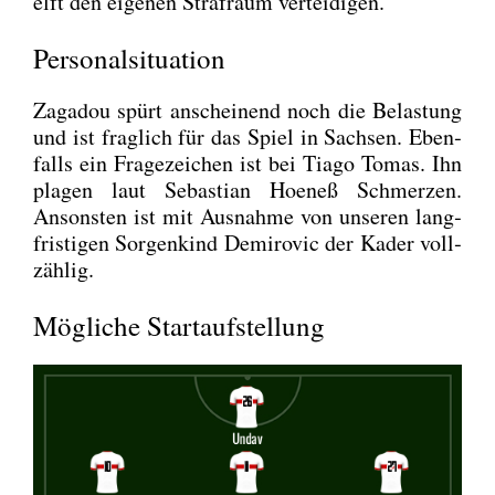
elft den eige­nen Straf­raum ver­tei­di­gen.
Personalsituation
Zag­adou spürt anschei­nend noch die Belas­tung
und ist frag­lich für das Spiel in Sach­sen. Eben­
falls ein Fra­ge­zei­chen ist bei Tia­go Tomas. Ihn
pla­gen laut Sebas­ti­an Hoe­neß Schmer­zen.
Ansons­ten ist mit Aus­nah­me von unse­ren lang­
fris­ti­gen Sor­gen­kind Demi­ro­vic der Kader voll­
zäh­lig.
Mögliche Startaufstellung