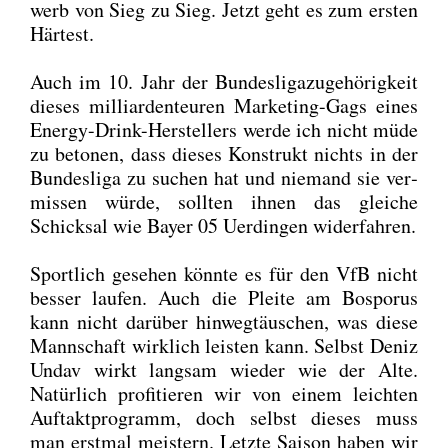
werb von Sieg zu Sieg. Jetzt geht es zum ers­ten
Här­test.
Auch im 10. Jahr der Bun­des­li­ga­zu­ge­hö­rig­keit
die­ses mil­li­ar­den­teu­ren Mar­ke­ting-Gags eines
Ener­gy-Drink-Her­stel­lers wer­de ich nicht müde
zu beto­nen, dass die­ses Kon­strukt nichts in der
Bun­des­li­ga zu suchen hat und nie­mand sie ver­
mis­sen wür­de, soll­ten ihnen das glei­che
Schick­sal wie Bay­er 05 Uer­din­gen wider­fah­ren.
Sport­lich gese­hen könn­te es für den VfB nicht
bes­ser lau­fen. Auch die Plei­te am Bos­po­rus
kann nicht dar­über hin­weg­täu­schen, was die­se
Mann­schaft wirk­lich leis­ten kann. Selbst Deniz
Undav wirkt lang­sam wie­der wie der Alte.
Natür­lich pro­fi­tie­ren wir von einem leich­ten
Auf­takt­pro­gramm, doch selbst die­ses muss
man erst­mal meis­tern. Letz­te Sai­son haben wir