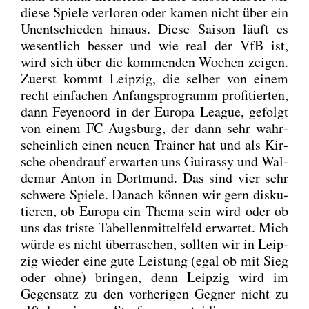
die­se Spie­le ver­lo­ren oder kamen nicht über ein
Unent­schie­den hin­aus. Die­se Sai­son läuft es
wesent­lich bes­ser und wie real der VfB ist,
wird sich über die kom­men­den Wochen zei­gen.
Zuerst kommt Leip­zig, die sel­ber von einem
recht ein­fa­chen Anfangs­pro­gramm pro­fi­tier­ten,
dann Feye­noord in der Euro­pa League, gefolgt
von einem FC Augs­burg, der dann sehr wahr­
schein­lich einen neu­en Trai­ner hat und als Kir­
sche oben­drauf erwar­ten uns Gui­ras­sy und Wal­
de­mar Anton in Dort­mund. Das sind vier sehr
schwe­re Spie­le. Danach kön­nen wir gern dis­ku­
tie­ren, ob Euro­pa ein The­ma sein wird oder ob
uns das tris­te Tabel­len­mit­tel­feld erwar­tet. Mich
wür­de es nicht über­ra­schen, soll­ten wir in Leip­
zig wie­der eine gute Leis­tung (egal ob mit Sieg
oder ohne) brin­gen, denn Leip­zig wird im
Gegen­satz zu den vor­he­ri­gen Geg­ner nicht zu