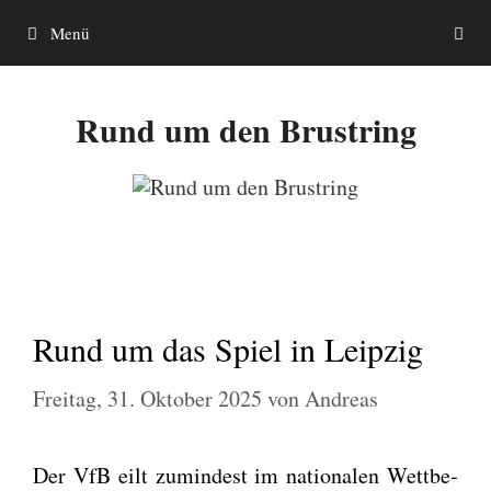
Zum
Menü
Inhalt
springen
Rund um den Brustring
Rund um das Spiel in Leipzig
Freitag, 31. Oktober 2025
von
Andreas
Der VfB eilt zumin­dest im natio­na­len Wett­be­