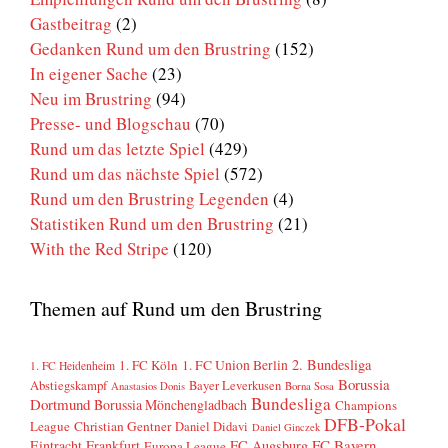
Gastbeitrag
(2)
Gedanken Rund um den Brustring
(152)
In eigener Sache
(23)
Neu im Brustring
(94)
Presse- und Blogschau
(70)
Rund um das letzte Spiel
(429)
Rund um das nächste Spiel
(572)
Rund um den Brustring Legenden
(4)
Statistiken Rund um den Brustring
(21)
With the Red Stripe
(120)
Themen auf Rund um den Brustring
2. Bundesliga
1. FC Köln
1. FC Union Berlin
1. FC Heidenheim
Borussia
Abstiegskampf
Bayer Leverkusen
Anastasios Donis
Borna Sosa
Bundesliga
Dortmund
Borussia Mönchengladbach
Champions
DFB-Pokal
League
Christian Gentner
Daniel Didavi
Daniel Ginczek
FC Bayern
Eintracht Frankfurt
FC Augsburg
Europa League