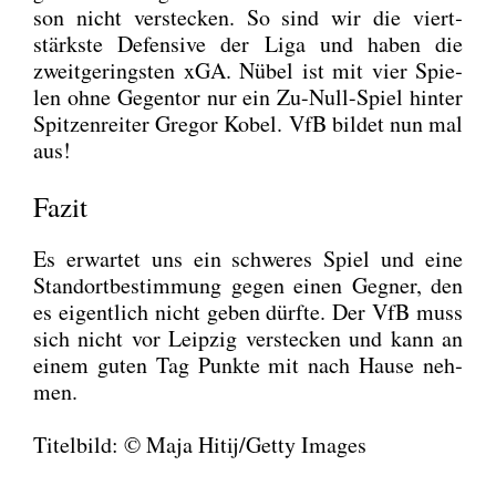
son nicht ver­ste­cken. So sind wir die viert­
stärks­te Defen­si­ve der Liga und haben die
zweit­ge­rings­ten xGA. Nübel ist mit vier Spie­
len ohne Gegen­tor nur ein Zu-Null-Spiel hin­ter
Spit­zen­rei­ter Gre­gor Kobel. VfB bil­det nun mal
aus!
Fazit
Es erwar­tet uns ein schwe­res Spiel und eine
Stand­ort­be­stim­mung gegen einen Geg­ner, den
es eigent­lich nicht geben dürf­te. Der VfB muss
sich nicht vor Leip­zig ver­ste­cken und kann an
einem guten Tag Punk­te mit nach Hau­se neh­
men.
Titel­bild: © Maja Hitij/Getty Images