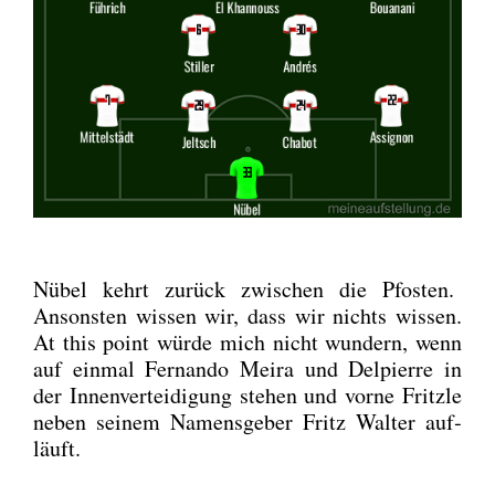
Nübel kehrt zurück zwi­schen die Pfos­ten.
Ansons­ten wis­sen wir, dass wir nichts wis­sen.
At this point wür­de mich nicht wun­dern, wenn
auf ein­mal Fer­nan­do Mei­ra und Del­pierre in
der Innen­ver­tei­di­gung ste­hen und vor­ne Fritz­le
neben sei­nem Namens­ge­ber Fritz Wal­ter auf­
läuft.