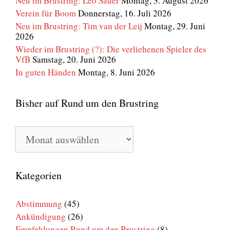
Neu im Brustring: Leo Sauer
Montag, 3. August 2026
Verein für Boom
Donnerstag, 16. Juli 2026
Neu im Brustring: Tim van der Leij
Montag, 29. Juni
2026
Wieder im Brustring (?): Die verliehenen Spieler des
VfB
Samstag, 20. Juni 2026
In guten Händen
Montag, 8. Juni 2026
Bisher auf Rund um den Brustring
Bisher
auf
Rund
um
den
Kategorien
Brustring
Abstimmung
(45)
Ankündigung
(26)
Empfehlungen Rund um den Brustring
(8)