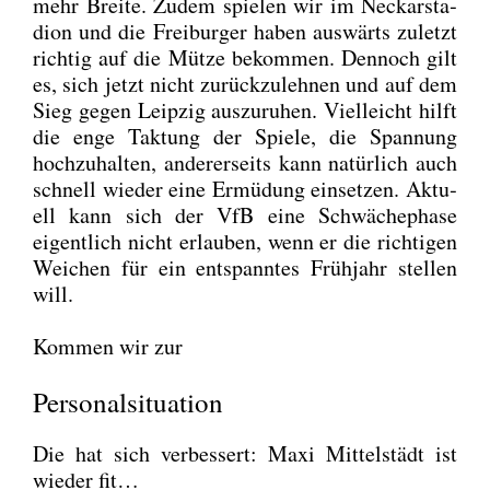
mehr Brei­te. Zudem spie­len wir im Neckar­sta­
di­on und die Frei­bur­ger haben aus­wärts zuletzt
rich­tig auf die Müt­ze bekom­men. Den­noch gilt
es, sich jetzt nicht zurück­zu­leh­nen und auf dem
Sieg gegen Leip­zig aus­zu­ru­hen. Viel­leicht hilft
die enge Tak­tung der Spie­le, die Span­nung
hoch­zu­hal­ten, ande­rer­seits kann natür­lich auch
schnell wie­der eine Ermü­dung ein­set­zen. Aktu­
ell kann sich der VfB eine Schwä­che­pha­se
eigent­lich nicht erlau­ben, wenn er die rich­ti­gen
Wei­chen für ein ent­spann­tes Früh­jahr stel­len
will.
Kom­men wir zur
Personalsituation
Die hat sich ver­bes­sert: Maxi Mit­tel­städt ist
wie­der fit…