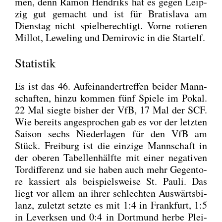
men, denn Ramon Hen­driks hat es gegen Leip­
zig gut gemacht und ist für Bra­tis­la­va am
Diens­tag nicht spiel­be­rech­tigt. Vor­ne rotie­ren
Mil­lot, Lewe­ling und Demi­ro­vic in die Start­elf.
Statistik
Es ist das 46. Auf­ein­an­der­tref­fen bei­der Mann­
schaf­ten, hin­zu kom­men fünf Spie­le im Pokal.
22 Mal sieg­te bis­her der VfB, 17 Mal der SCF.
Wie bereits ange­spro­chen gab es vor der letz­ten
Sai­son sechs Nie­der­la­gen für den VfB am
Stück. Frei­burg ist die ein­zi­ge Mann­schaft in
der obe­ren Tabel­len­hälf­te mit einer nega­ti­ven
Tor­dif­fe­renz und sie haben auch mehr Gegen­to­
re kas­siert als bei­spiels­wei­se St. Pau­li. Das
liegt vor allem an ihrer schlech­ten Aus­wärts­bi­
lanz, zuletzt setz­te es mit 1:4 in Frank­furt, 1:5
in Leverksen und 0:4 in Dort­mund her­be Plei­