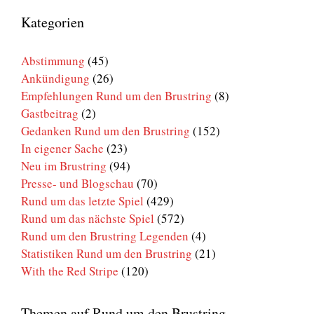
um
den
Kategorien
Brustring
Abstimmung
(45)
Ankündigung
(26)
Empfehlungen Rund um den Brustring
(8)
Gastbeitrag
(2)
Gedanken Rund um den Brustring
(152)
In eigener Sache
(23)
Neu im Brustring
(94)
Presse- und Blogschau
(70)
Rund um das letzte Spiel
(429)
Rund um das nächste Spiel
(572)
Rund um den Brustring Legenden
(4)
Statistiken Rund um den Brustring
(21)
With the Red Stripe
(120)
Themen auf Rund um den Brustring