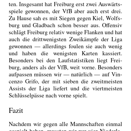
ten. Ins­ge­samt hat Frei­burg erst zwei Aus­wärts­
spie­le gewon­nen, der VfB aber auch erst drei.
Zu Hau­se sah es mit Sie­gen gegen Kiel, Wolfs­
burg und Glad­bach schon bes­ser aus. Offen­siv
schlägt Frei­burg rela­tiv weni­ge Flan­ken und hat
auch die dritt­we­nigs­ten Zwei­kämp­fe der Liga
gewon­nen — aller­dings fou­len sie auch wenig
und haben die wenigs­ten Kar­ten kas­siert.
Beson­ders bei den Lauf­sta­tis­ti­ken liegt Frei­
burg, anders als der VfB, weit vor­ne. Beson­ders
auf­pas­sen müs­sen wir — natür­lich — auf Vin­
cen­zo Grifo, der mit sie­ben die zweit­meis­ten
Assists der Liga lie­fert und die viert­meis­ten
Schlüs­sel­päs­se nach vor­ne spielt.
Fazit
Nach­dem wir gegen alle Mann­schaf­ten ein­mal
gespielt haben, muss­ten wir nur vier Nie­der­la­