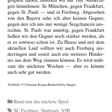
gen hin­neh­men: In Mün­chen, gegen Frank­furt,
gegen St. Pau­li — und in Frei­burg. Abge­se­hen
von den Bay­ern sehe ich aber kei­nen Geg­ner,
gegen den ich uns nur weni­ge Sieg­chan­cen aus­
rech­ne. St. Pau­li war unnö­tig, gegen Frank­furt
lie­ßen wir den Geg­ner noch stär­ker wer­den, als
er es sowie­so schon ist. Zu Hau­se und mit dem
aktu­el­len Lauf soll­ten wir auch Frei­burg nie­
der­rin­gen und somit auch ein wei­te­res Hin­der­
nis aus dem Weg räu­men kön­nen. Es wird müh­
sam die nächs­ten Wochen — aber es könn­te
auch sehr gut wer­den.
Titel­bild: © Chris­ti­an Kas­par-Bart­ke/­Get­ty Images
Kategorien
Rund um das nächste Spiel
Schlagwörter
SC Freiburg
,
Stuttgart
,
VfB