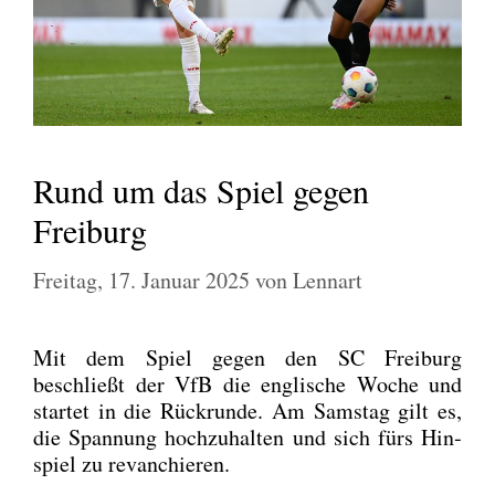
Rund um das Spiel gegen
Freiburg
Freitag, 17. Januar 2025
von
Lennart
Mit dem Spiel gegen den SC Frei­burg
beschließt der VfB die eng­li­sche Woche und
star­tet in die Rück­run­de. Am Sams­tag gilt es,
die Span­nung hoch­zu­hal­ten und sich fürs Hin­
spiel zu revan­chie­ren.