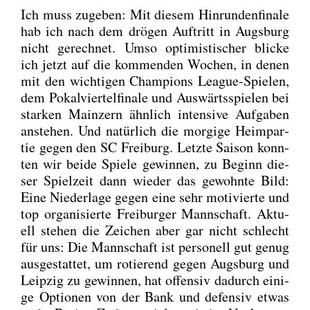
Ich muss zuge­ben: Mit die­sem Hin­run­den­fi­na­le
hab ich nach dem drö­gen Auf­tritt in Augs­burg
nicht gerech­net. Umso opti­mis­ti­scher bli­cke
ich jetzt auf die kom­men­den Wochen, in denen
mit den wich­ti­gen Cham­pi­ons League-Spie­len,
dem Pokal­vier­tel­fi­na­le und Aus­wärts­spie­len bei
star­ken Main­zern ähn­lich inten­si­ve Auf­ga­ben
anste­hen. Und natür­lich die mor­gi­ge Heim­par­
tie gegen den SC Frei­burg. Letz­te Sai­son konn­
ten wir bei­de Spie­le gewin­nen, zu Beginn die­
ser Spiel­zeit dann wie­der das gewohn­te Bild:
Eine Nie­der­la­ge gegen eine sehr moti­vier­te und
top orga­ni­sier­te Frei­bur­ger Mann­schaft. Aktu­
ell ste­hen die Zei­chen aber gar nicht schlecht
für uns: Die Mann­schaft ist per­so­nell gut genug
aus­ge­stat­tet, um rotie­rend gegen Augs­burg und
Leip­zig zu gewin­nen, hat offen­siv dadurch eini­
ge Optio­nen von der Bank und defen­siv etwas