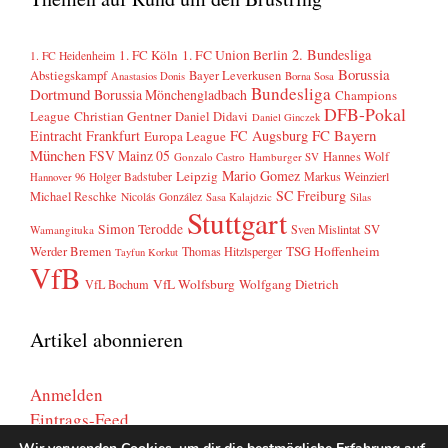
2. Bundesliga
1. FC Köln
1. FC Union Berlin
1. FC Heidenheim
Borussia
Abstiegskampf
Bayer Leverkusen
Anastasios Donis
Borna Sosa
Bundesliga
Dortmund
Borussia Mönchengladbach
Champions
DFB-Pokal
League
Christian Gentner
Daniel Didavi
Daniel Ginczek
FC Bayern
Eintracht Frankfurt
FC Augsburg
Europa League
München
FSV Mainz 05
Hannes Wolf
Gonzalo Castro
Hamburger SV
Mario Gomez
Leipzig
Markus Weinzierl
Holger Badstuber
Hannover 96
SC Freiburg
Michael Reschke
Nicolás González
Sasa Kalajdzic
Silas
Stuttgart
Simon Terodde
SV
Sven Mislintat
Wamangituka
Werder Bremen
TSG Hoffenheim
Thomas Hitzlsperger
Tayfun Korkut
VfB
VfL Wolfsburg
Wolfgang Dietrich
VfL Bochum
Artikel abonnieren
Anmelden
Eintrags-Feed
Kommentar-Feed