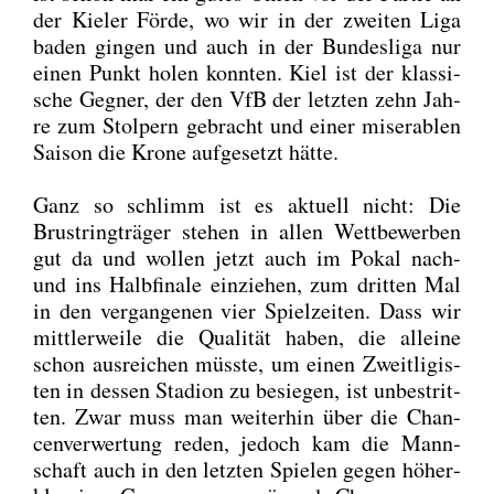
der Kie­ler För­de, wo wir in der zwei­ten Liga
baden gin­gen und auch in der Bun­des­li­ga nur
einen Punkt holen konn­ten. Kiel ist der klas­si­
sche Geg­ner, der den VfB der letz­ten zehn Jah­
re zum Stol­pern gebracht und einer mise­ra­blen
Sai­son die Kro­ne auf­ge­setzt hät­te.
Ganz so schlimm ist es aktu­ell nicht: Die
Brust­ring­trä­ger ste­hen in allen Wett­be­wer­ben
gut da und wol­len jetzt auch im Pokal nach-
und ins Halb­fi­na­le ein­zie­hen, zum drit­ten Mal
in den ver­gan­ge­nen vier Spiel­zei­ten. Dass wir
mitt­ler­wei­le die Qua­li­tät haben, die allei­ne
schon aus­rei­chen müss­te, um einen Zweit­li­gis­
ten in des­sen Sta­di­on zu besie­gen, ist unbe­strit­
ten. Zwar muss man wei­ter­hin über die Chan­
cen­ver­wer­tung reden, jedoch kam die Mann­
schaft auch in den letz­ten Spie­len gegen höher­