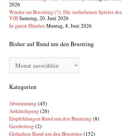
2026
Wieder im Brustring (?): Die verliehenen Spieler des
VfB
Samstag, 20. Juni 2026
In guten Händen
Montag, 8. Juni 2026
Bisher auf Rund um den Brustring
Bisher
auf
Rund
um
den
Kategorien
Brustring
Abstimmung
(45)
Ankündigung
(26)
Empfehlungen Rund um den Brustring
(8)
Gastbeitrag
(2)
Gedanken Rund um den Brustring
(152)