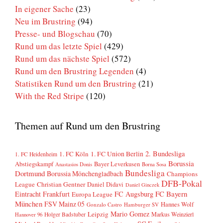
In eigener Sache
(23)
Neu im Brustring
(94)
Presse- und Blogschau
(70)
Rund um das letzte Spiel
(429)
Rund um das nächste Spiel
(572)
Rund um den Brustring Legenden
(4)
Statistiken Rund um den Brustring
(21)
With the Red Stripe
(120)
Themen auf Rund um den Brustring
2. Bundesliga
1. FC Köln
1. FC Union Berlin
1. FC Heidenheim
Borussia
Abstiegskampf
Bayer Leverkusen
Anastasios Donis
Borna Sosa
Bundesliga
Dortmund
Borussia Mönchengladbach
Champions
DFB-Pokal
League
Christian Gentner
Daniel Didavi
Daniel Ginczek
FC Bayern
Eintracht Frankfurt
FC Augsburg
Europa League
München
FSV Mainz 05
Hannes Wolf
Gonzalo Castro
Hamburger SV
Mario Gomez
Leipzig
Markus Weinzierl
Holger Badstuber
Hannover 96