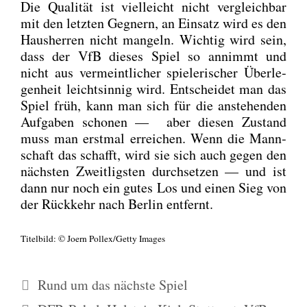
Die Qua­li­tät ist viel­leicht nicht ver­gleich­bar
mit den letz­ten Geg­nern, an Ein­satz wird es den
Haus­her­ren nicht man­geln. Wich­tig wird sein,
dass der VfB die­ses Spiel so annimmt und
nicht aus ver­meint­li­cher spie­le­ri­scher Über­le­
gen­heit leicht­sin­nig wird. Ent­schei­det man das
Spiel früh, kann man sich für die anste­hen­den
Auf­ga­ben scho­nen — aber die­sen Zustand
muss man erst­mal errei­chen. Wenn die Mann­
schaft das schafft, wird sie sich auch gegen den
nächs­ten Zweit­ligs­ten durch­set­zen — und ist
dann nur noch ein gutes Los und einen Sieg von
der Rück­kehr nach Ber­lin ent­fernt.
Titel­bild: © Joern Pollex/Getty Images
Kategorien
Rund um das nächste Spiel
Schlagwörter