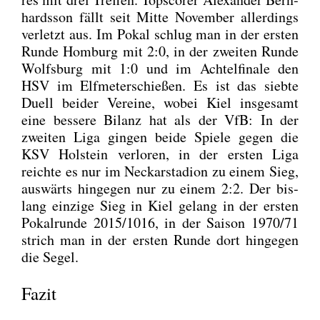
hards­son fällt seit Mit­te Novem­ber aller­dings
ver­letzt aus. Im Pokal schlug man in der ers­ten
Run­de Hom­burg mit 2:0, in der zwei­ten Run­de
Wolfs­burg mit 1:0 und im Ach­tel­fi­na­le den
HSV im Elf­me­ter­schie­ßen. Es ist das sieb­te
Duell bei­der Ver­ei­ne, wobei Kiel ins­ge­samt
eine bes­se­re Bilanz hat als der VfB: In der
zwei­ten Liga gin­gen bei­de Spie­le gegen die
KSV Hol­stein ver­lo­ren, in der ers­ten Liga
reich­te es nur im Neckar­sta­di­on zu einem Sieg,
aus­wärts hin­ge­gen nur zu einem 2:2. Der bis­
lang ein­zi­ge Sieg in Kiel gelang in der ers­ten
Pokal­run­de 2015/1016, in der Sai­son 1970/71
strich man in der ers­ten Run­de dort hin­ge­gen
die Segel.
Fazit