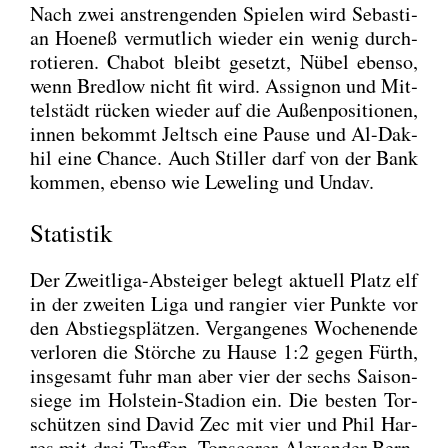
Nach zwei anstren­gen­den Spie­len wird Sebas­ti­
an Hoe­neß ver­mut­lich wie­der ein wenig durch­
ro­tie­ren. Cha­b­ot bleibt gesetzt, Nübel eben­so,
wenn Bred­low nicht fit wird. Assi­gnon und Mit­
tel­städt rücken wie­der auf die Außen­po­si­tio­nen,
innen bekommt Jeltsch eine Pau­se und Al-Dak­
hil eine Chan­ce. Auch Stil­ler darf von der Bank
kom­men, eben­so wie Lewe­ling und Undav.
Statistik
Der Zweit­li­ga-Abstei­ger belegt aktu­ell Platz elf
in der zwei­ten Liga und ran­gier vier Punk­te vor
den Abstiegs­plät­zen. Ver­gan­ge­nes Wochen­en­de
ver­lo­ren die Stör­che zu Hau­se 1:2 gegen Fürth,
ins­ge­samt fuhr man aber vier der sechs Sai­son­
sie­ge im Hol­stein-Sta­di­on ein. Die bes­ten Tor­
schüt­zen sind David Zec mit vier und Phil Har­
res mit drei Tref­fen. Tops­corer Alex­an­der Bern­