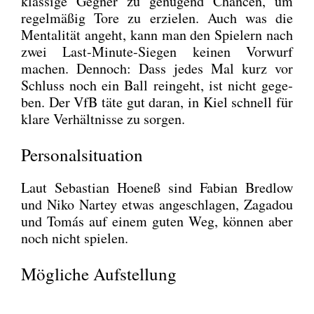
klas­si­ge Geg­ner zu genü­gend Chan­cen, um
regel­mä­ßig Tore zu erzie­len. Auch was die
Men­ta­li­tät angeht, kann man den Spie­lern nach
zwei Last-Minu­te-Sie­gen kei­nen Vor­wurf
machen. Den­noch: Dass jedes Mal kurz vor
Schluss noch ein Ball rein­geht, ist nicht gege­
ben. Der VfB täte gut dar­an, in Kiel schnell für
kla­re Ver­hält­nis­se zu sor­gen.
Personalsituation
Laut Sebas­ti­an Hoe­neß sind Fabi­an Bred­low
und Niko Nar­tey etwas ange­schla­gen, Zag­adou
und Tomás auf einem guten Weg, kön­nen aber
noch nicht spie­len.
Mögliche Aufstellung