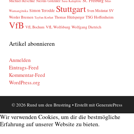
SC Freiburg
Michael Reschke
Nicolás González
Sasa Kalajdzic
Silas
Stuttgart
Simon Terodde
SV
Sven Mislintat
Wamangituka
Werder Bremen
TSG Hoffenheim
Thomas Hitzlsperger
Tayfun Korkut
VfB
VfL Wolfsburg
Wolfgang Dietrich
VfL Bochum
Artikel abonnieren
Anmelden
Eintrags-Feed
Kommentar-Feed
WordPress.org
© 2026 Rund um den Brustring
• Erstellt mit
GeneratePress
Wir verwenden Cookies, um dir die bestmögliche
Erfahrung auf unserer Website zu bieten.