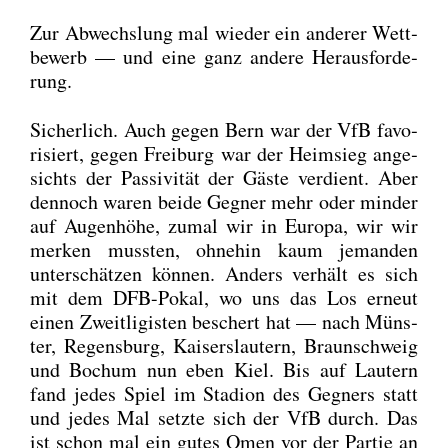
Zur Abwechs­lung mal wie­der ein ande­rer Wett­
be­werb — und eine ganz ande­re Her­aus­for­de­
rung.
Sicher­lich. Auch gegen Bern war der VfB favo­
ri­siert, gegen Frei­burg war der Heim­sieg ange­
sichts der Pas­si­vi­tät der Gäs­te ver­dient. Aber
den­noch waren bei­de Geg­ner mehr oder min­der
auf Augen­hö­he, zumal wir in Euro­pa, wir wir
mer­ken muss­ten, ohne­hin kaum jeman­den
unter­schät­zen kön­nen. Anders ver­hält es sich
mit dem DFB-Pokal, wo uns das Los erneut
einen Zweit­li­gis­ten beschert hat — nach Müns­
ter, Regens­burg, Kai­sers­lau­tern, Braun­schweig
und Bochum nun eben Kiel. Bis auf Lau­tern
fand jedes Spiel im Sta­di­on des Geg­ners statt
und jedes Mal setz­te sich der VfB durch. Das
ist schon mal ein gutes Omen vor der Par­tie an