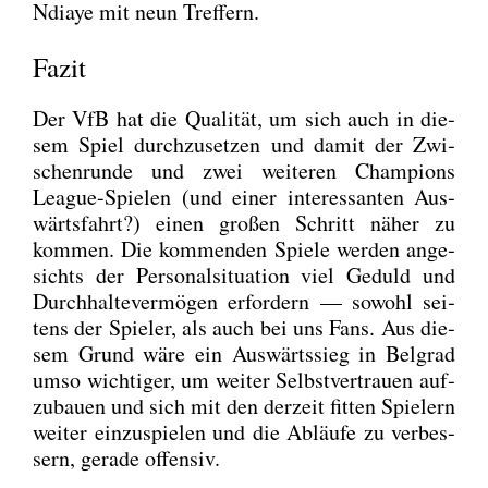
Ndiaye mit neun Tref­fern.
Fazit
Der VfB hat die Qua­li­tät, um sich auch in die­
sem Spiel durch­zu­set­zen und damit der Zwi­
schen­run­de und zwei wei­te­ren Cham­pi­ons
League-Spie­len (und einer inter­es­san­ten Aus­
wärts­fahrt?) einen gro­ßen Schritt näher zu
kom­men. Die kom­men­den Spie­le wer­den ange­
sichts der Per­so­nal­si­tua­ti­on viel Geduld und
Durch­hal­te­ver­mö­gen erfor­dern — sowohl sei­
tens der Spie­ler, als auch bei uns Fans. Aus die­
sem Grund wäre ein Aus­wärts­sieg in Bel­grad
umso wich­ti­ger, um wei­ter Selbst­ver­trau­en auf­
zu­bau­en und sich mit den der­zeit fit­ten Spie­lern
wei­ter ein­zu­spie­len und die Abläu­fe zu ver­bes­
sern, gera­de offen­siv.