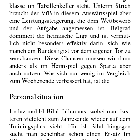
klas­se im Tabel­len­kel­ler steht. Unterm Strich
braucht der VfB in die­sem Aus­wärts­spiel aber
eine Leis­tungs­stei­ge­rung, die dem Wett­be­werb
und der Auf­ga­be ange­mes­sen ist. Bel­grad
domi­niert die hei­mi­sche Liga und ist ver­mut­
lich nicht beson­ders effek­tiv dar­in, sich wie
manch ein Bun­des­li­gist vor dem eige­nen Tor zu
ver­schan­zen. Die­se Chan­cen müs­sen wir dann
anders als im Heim­spiel gegen Spar­ta aber
auch nut­zen. Was sich nur wenig im Ver­gleich
zum Wochen­en­de ver­bes­sert hat, ist die
Personalsituation
Undav und El Bil­al fal­len aus, wobei man Ers­
te­ren viel­eicht zum Jah­res­en­de wie­der auf dem
Trai­nings­platz sieht. Für El Bil­al hin­ge­gen
sucht man schein­bar schon einen Ersatz im