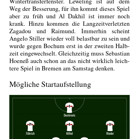
Win­ter­trans­fer­fens­ter. Lewe­ling ist auf dem
Weg der Bes­se­rung, für ihn kommt die­ses Spiel
aber zu früh und Al Dak­hil ist immer noch
krank. Hin­zu kom­men die Lang­zeit­ver­letz­ten
Zag­adou und Rai­mund. Immer­hin scheint
Ange­lo Stil­ler wie­der voll belast­bar zu sein und
wur­de gegen Bochum erst in der zwei­ten Halb­
zeit ein­ge­wech­selt. Gleich­zei­tig muss Sebas­ti­an
Hoe­neß auch schon an das nicht wirk­lich leich­
te­re Spiel in Bre­men am Sams­tag den­ken.
Mögliche Startaufstellung