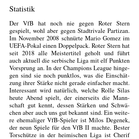
Statistik
Der VfB hat noch nie gegen Roter Stern
gespielt, wohl aber gegen Stadt­ri­va­le Par­tizan.
Im Novem­ber 2008 schnür­te Mario Gomez im
UEFA-Pokal einen Dop­pel­pack. Roter Stern hat
seit 2018 alle Meis­ter­ti­tel geholt und führt
auch aktu­ell die ser­bi­sche Liga mit elf Punk­ten
Vor­sprung an. In der Cham­pi­ons League hin­ge­
gen sind sie noch punkt­los, was die Ein­schät­
zung ihrer Stär­ke nicht gera­de ein­fa­cher macht.
Inter­es­sant wird natür­lich, wel­che Rol­le Silas
heu­te Abend spielt, der einer­seits die Mann­
schaft gut kennt, des­sen Stär­ken und Schwä­
chen aber auch uns gut bekannt sind. Ein wei­te­
re ehe­ma­li­ger VfB-Spie­ler ist Milos Dege­nek,
der neun Spie­le für den VfB II mach­te. Bes­ter
Tor­schüt­ze in der hei­mi­schen Liga ist Che­rif