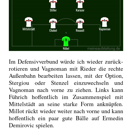
Im Defen­siv­ver­bund wür­de ich wie­der zurück­
ro­tie­ren und Vagno­man mit Rie­der die rech­te
Außen­bahn bear­bei­ten las­sen, mit der Opti­on,
Ster­giou oder Sten­zel ein­zu­wech­seln und
Vagno­man nach vor­ne zu zie­hen. Links kann
Füh­rich hof­fent­lich im Zusam­men­spiel mit
Mit­tel­städt an sei­ne star­ke Form anknüp­fen.
Mil­lot rückt wie­der wei­ter nach vor­ne und kann
hof­fent­lich ein paar gute Bäl­le auf Erme­din
Demi­ro­vic spie­len.