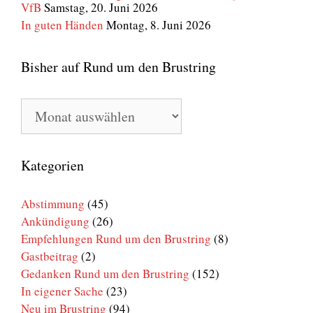
VfB
Samstag, 20. Juni 2026
In guten Händen
Montag, 8. Juni 2026
Bisher auf Rund um den Brustring
Bisher
auf
Rund
um
den
Kategorien
Brustring
Abstimmung
(45)
Ankündigung
(26)
Empfehlungen Rund um den Brustring
(8)
Gastbeitrag
(2)
Gedanken Rund um den Brustring
(152)
In eigener Sache
(23)
Neu im Brustring
(94)