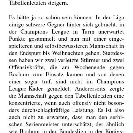
Tabel­len­letz­ten stei­gern.
Es hät­te ja so schön sein kön­nen: In der Liga
eini­ge schwe­re Geg­ner hin­ter sich gebracht, in
der Cham­pi­ons League in Turin uner­war­tet
Punk­te gesam­melt und nun mit einer ein­ge­
spiel­te­ren und selbst­be­wuss­te­ren Mann­schaft in
den End­spurt bis Weih­nach­ten gehen. Statt­des­
sen haben wir zwei ver­letz­te Stür­mer und zwei
Offen­siv­kräf­te, die am Wochen­en­de gegen
Bochum zum Ein­satz kamen und von denen
einer sogar traf, sind nicht im Cham­pi­ons
League-Kader gemel­det. Ande­rer­seits zeig­te
die Mann­schaft gegen den Tabel­len­letz­ten eine
kon­zen­trier­te, wenn auch offen­siv nicht beson­
ders durch­schlag­kräf­ti­ge Leis­tung. Es ist also
auch nicht zu erwar­ten, dass man den ser­bi­
schen Seri­en­meis­ter unter­schätzt, der ähn­lich
wie Bochum in der Bun­des­li­ga in der Königs­