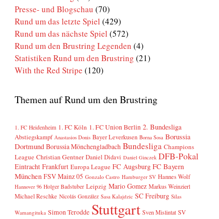
Presse- und Blogschau
(70)
Rund um das letzte Spiel
(429)
Rund um das nächste Spiel
(572)
Rund um den Brustring Legenden
(4)
Statistiken Rund um den Brustring
(21)
With the Red Stripe
(120)
Themen auf Rund um den Brustring
2. Bundesliga
1. FC Köln
1. FC Union Berlin
1. FC Heidenheim
Borussia
Abstiegskampf
Bayer Leverkusen
Anastasios Donis
Borna Sosa
Bundesliga
Dortmund
Borussia Mönchengladbach
Champions
DFB-Pokal
League
Christian Gentner
Daniel Didavi
Daniel Ginczek
FC Bayern
Eintracht Frankfurt
FC Augsburg
Europa League
München
FSV Mainz 05
Hannes Wolf
Gonzalo Castro
Hamburger SV
Mario Gomez
Leipzig
Markus Weinzierl
Holger Badstuber
Hannover 96
SC Freiburg
Michael Reschke
Nicolás González
Sasa Kalajdzic
Silas
Stuttgart
Simon Terodde
SV
Sven Mislintat
Wamangituka