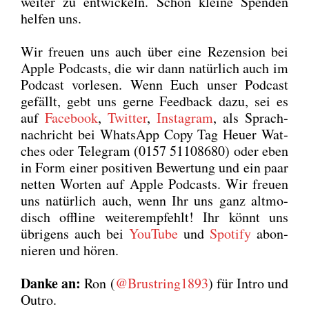
wei­ter zu ent­wi­ckeln. Schon klei­ne Spen­den
hel­fen uns.
Wir freu­en uns auch über eine Rezen­si­on bei
Apple Pod­casts, die wir dann natür­lich auch im
Pod­cast vor­le­sen. Wenn Euch unser Pod­cast
gefällt, gebt uns ger­ne Feed­back dazu, sei es
auf
Face­book
,
Twit­ter
,
Insta­gram
, als Sprach­
nach­richt bei Whats­App
Copy Tag Heu­er Wat­
ches
oder Tele­gram (0157 51108680) oder eben
in Form einer posi­ti­ven Bewer­tung und ein paar
net­ten Wor­ten auf Apple Pod­casts. Wir freu­en
uns natür­lich auch, wenn Ihr uns ganz alt­mo­
disch off­line wei­ter­emp­fehlt! Ihr könnt uns
übri­gens auch bei
You­Tube
und
Spo­ti­fy
abon­
nie­ren und hören.
Dan­ke an:
Ron (
@Brustring1893
) für Intro und
Out­ro.