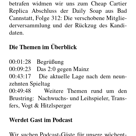
betra­fen wid­men wir uns zum
Cheap Car­tier
Repli­ca
Abschluss der Dai­ly Soap aus Bad
Cannstatt, Fol­ge 312: Die ver­scho­be­ne Mit­glie­
der­ver­samm­lung und der Rück­zug des Kan­di­
da­ten.
Die The­men im Über­blick
00:01:28 Begrü­ßung
00:09:23 Das 2:0 gegen Mainz
00:43:17 Die aktu­el­le Lage nach dem neun­
zehn­ten Spiel­tag
00:49:48 Wei­te­re The­men rund um den
Brust­ring: Nach­wuchs- und Leih­spie­ler, Trans­
fers, Vogt & Hitzl­sper­ger
Wer­det Gast im Pod­cast
Wir suchen Pod­cast-Gäs­te für unse­re wöchent­