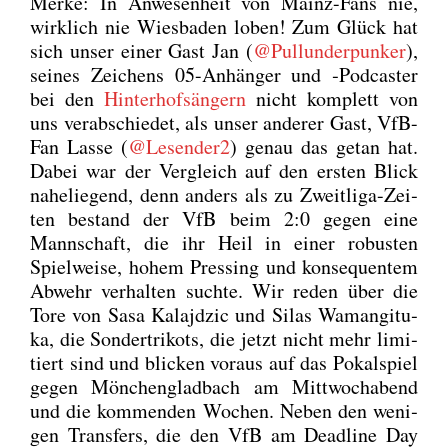
Mer­ke: In Anwe­sen­heit von Mainz-Fans nie,
wirk­lich nie Wies­ba­den loben! Zum Glück hat
sich unser einer Gast Jan (
@Pullunderpunker
),
sei­nes Zei­chens 05-Anhän­ger und ‑Pod­cas­ter
bei den
Hin­ter­hof­sän­gern
nicht kom­plett von
uns ver­ab­schie­det, als unser ande­rer Gast, VfB-
Fan Las­se (
@Lesender2
) genau das getan hat.
Dabei war der Ver­gleich auf den ers­ten Blick
nahe­lie­gend, denn anders als zu Zweit­li­ga-Zei­
ten bestand der VfB beim 2:0 gegen eine
Mann­schaft, die ihr Heil in einer robus­ten
Spiel­wei­se, hohem Pres­sing und kon­se­quen­tem
Abwehr ver­hal­ten such­te. Wir reden über die
Tore von Sasa Kalajd­zic und Silas Waman­gi­tu­
ka, die Son­der­tri­kots, die jetzt nicht mehr limi­
tiert sind und bli­cken vor­aus auf das Pokal­spiel
gegen Mön­chen­glad­bach am Mitt­woch­abend
und die kom­men­den Wochen. Neben den weni­
gen Trans­fers, die den VfB am Dead­line Day