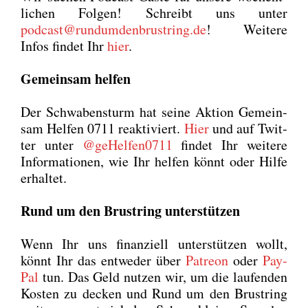
li­chen Fol­gen! Schreibt uns unter
podcast@rundumdenbrustring.de
! Wei­te­re
Infos fin­det Ihr
hier
.
Gemein­sam hel­fen
Der Schwa­ben­sturm hat sei­ne Akti­on Gemein­
sam Hel­fen 0711 reak­ti­viert.
Hier
und auf Twit­
ter unter
@geHelfen0711
fin­det Ihr wei­te­re
Infor­ma­tio­nen, wie Ihr hel­fen könnt oder Hil­fe
erhal­tet.
Rund um den Brust­ring unter­stüt­zen
Wenn Ihr uns finan­zi­ell unter­stüt­zen wollt,
könnt Ihr das ent­we­der über
Patre­on
oder
Pay­
Pal
tun. Das Geld nut­zen wir, um die lau­fen­den
Kos­ten zu decken und Rund um den Brust­ring