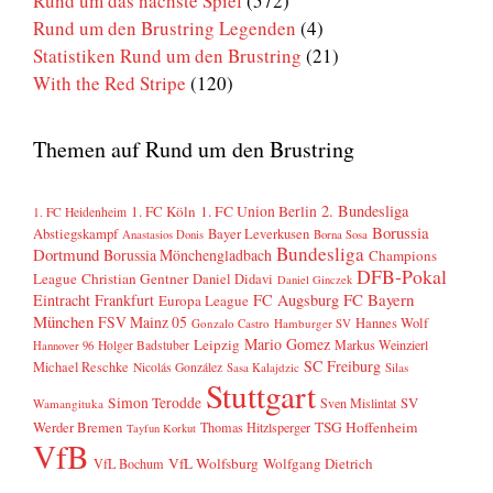
Rund um das nächste Spiel
(572)
Rund um den Brustring Legenden
(4)
Statistiken Rund um den Brustring
(21)
With the Red Stripe
(120)
Themen auf Rund um den Brustring
2. Bundesliga
1. FC Köln
1. FC Union Berlin
1. FC Heidenheim
Borussia
Abstiegskampf
Bayer Leverkusen
Anastasios Donis
Borna Sosa
Bundesliga
Dortmund
Borussia Mönchengladbach
Champions
DFB-Pokal
League
Christian Gentner
Daniel Didavi
Daniel Ginczek
FC Bayern
Eintracht Frankfurt
FC Augsburg
Europa League
München
FSV Mainz 05
Hannes Wolf
Gonzalo Castro
Hamburger SV
Mario Gomez
Leipzig
Markus Weinzierl
Holger Badstuber
Hannover 96
SC Freiburg
Michael Reschke
Nicolás González
Sasa Kalajdzic
Silas
Stuttgart
Simon Terodde
SV
Sven Mislintat
Wamangituka
Werder Bremen
TSG Hoffenheim
Thomas Hitzlsperger
Tayfun Korkut
VfB
VfL Wolfsburg
Wolfgang Dietrich
VfL Bochum