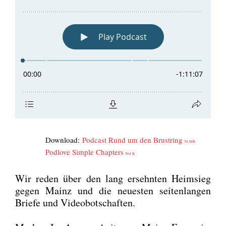
Down­load:
Pod­cast Rund um den Brust­ring
58 MB
Pod­l­ove Simp­le Chap­ters
564 B
Wir reden über den lang ersehn­ten Heim­sieg
gegen Mainz und die neu­es­ten sei­ten­lan­gen
Brie­fe und Video­bot­schaf­ten.