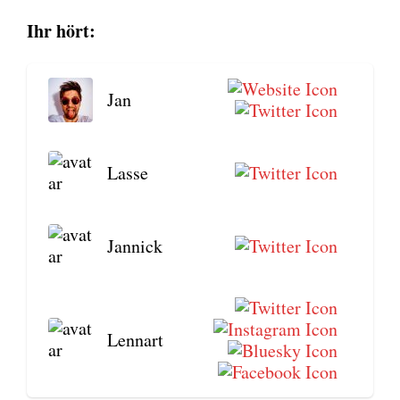
Ihr hört:
Jan
Las­se
Jan­nick
Lenn­art