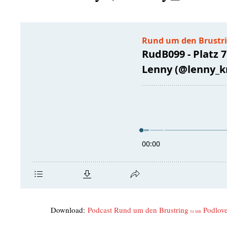
Down­load:
Pod­cast Rund um den Brust­ring
Pod­l­ov
54 MB