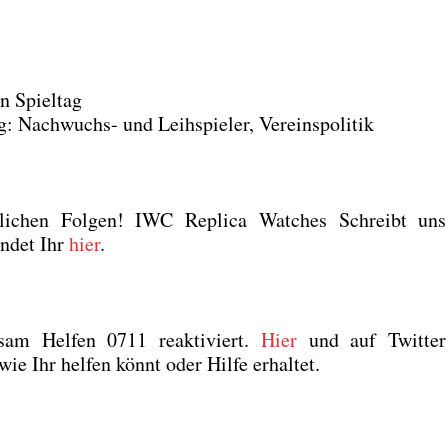
n Spiel­tag
ach­wuchs- und Leih­spie­ler, Ver­eins­po­li­tik
li­chen Fol­gen!
IWC Repli­ca Wat­ches
Schreibt uns
in­det Ihr
hier
.
sam Hel­fen 0711 reak­ti­viert.
Hier
und auf Twit­ter
, wie Ihr hel­fen könnt oder Hil­fe erhal­tet.