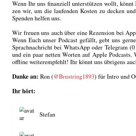
Wenn Ihr uns finan­zi­ell unter­stüt­zen wollt, könnt
zen wir, um die lau­fen­den Kos­ten zu decken und
Spen­den hel­fen uns.
Wir freu­en uns auch über eine Rezen­si­on bei Apple
Wenn Euch unser Pod­cast gefällt, gebt uns ger­n
Sprach­nach­richt bei Whats­App oder Tele­gram (
und ein paar net­ten Wor­ten auf Apple Pod­casts. 
off­line wei­ter­emp­fehlt! Ihr könnt uns übri­gens au
Dan­ke an:
Ron (
@Brustring1893
) für Intro und Ou
Ihr hört:
Ste­fan