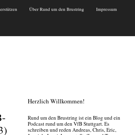
erstützen
Über Rund um den Brustring
Impressum
Herzlich Willkommen!
B-
Rund um den Brust­ring ist ein Blog und ein
Pod­cast rund um den VfB Stutt­gart. Es
3)
schrei­ben und reden Andre­as, Chris, Eric,