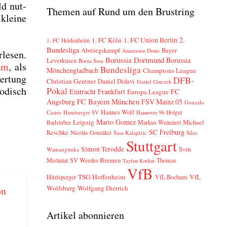
d nut­
Themen auf Rund um den Brustring
klei­ne
2.
1. FC Köln
1. FC Union Berlin
1. FC Heidenheim
Bundesliga
Abstiegskampf
Bayer
Anastasios Donis
le­sen.
Borussia Dortmund
Borussia
Leverkusen
Borna Sosa
ram
, als
Bundesliga
Mönchengladbach
Champions League
er­tung
DFB-
Christian Gentner
Daniel Didavi
Daniel Ginczek
o­disch
Pokal
Eintracht Frankfurt
FC
Europa League
FC Bayern München
Augsburg
FSV Mainz 05
Gonzalo
Hannes Wolf
Castro
Hamburger SV
Holger
Hannover 96
Mario Gomez
Leipzig
Markus Weinzierl
Michael
Badstuber
SC Freiburg
Reschke
Nicolás González
Sasa Kalajdzic
Silas
Stuttgart
Simon Terodde
Sven
Wamangituka
SV Werder Bremen
Mislintat
Thomas
Tayfun Korkut
VfB
TSG Hoffenheim
VfL
Hitzlsperger
VfL Bochum
Wolfsburg
Wolfgang Dietrich
Artikel abonnieren