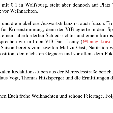
es mit 0:1 in Wolfs­burg, steht aber den­noch auf Platz
z vor Weih­nach­ten.
 und die makel­lo­se Aus­wärts­bi­lanz ist auch futsch. Tr
für Kri­sen­stim­mung, denn der VfB agier­te in dem Sp
einem über­for­der­ten Schieds­rich­ter und einem kurio­
 spre­chen wir mit den VfB-Fans Len­ny (
@lenny_kravet
­ser Sai­son bereits zum zwei­ten Mal zu Gast, Natür­lich 
­po­si­ti­on, den nächs­ten Geg­nern und vor allem dem Poka
a­len Redak­ti­ons­stu­ben aus der Mer­ce­des­stra­ße berich­
aus Vogt, Tho­mas Hitzl­sper­ger und die Ermitt­lun­gen d
n Euch fro­he Weih­nach­ten und schö­ne Fei­er­ta­ge. Fol