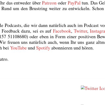
 Ihr das ent­we­der über
Patre­on
oder
Pay­Pal
tun. Das Gel
 Rund um den Brust­ring wei­ter zu ent­wi­ckeln. Schon 
 Pod­casts, die wir dann natür­lich auch im Pod­cast vor­
e Feed­back dazu, sei es auf
Face­book
,
Twit­ter
,
Insta­g
0157 51108680) oder eben in Form einer posi­ti­ven Bew
Wir freu­en uns natür­lich auch, wenn Ihr uns ganz alt­m
ch bei
You­Tube
und
Spo­ti­fy
abon­nie­ren und hören.
t­ro.