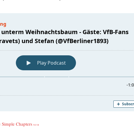
e Simp­le Chap­ters
543 B