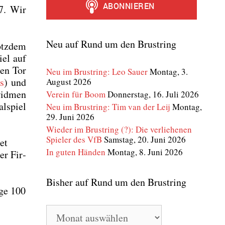
 7. Wir
Neu auf Rund um den Brustring
otz­dem
iel auf
sen Tor
Neu im Brustring: Leo Sauer
Montag, 3.
s
) und
August 2026
wid­men
Verein für Boom
Donnerstag, 16. Juli 2026
l­spiel
Neu im Brustring: Tim van der Leij
Montag,
29. Juni 2026
Wieder im Brustring (?): Die verliehenen
Spieler des VfB
Samstag, 20. Juni 2026
tet
In guten Händen
Montag, 8. Juni 2026
er Fir­
Bisher auf Rund um den Brustring
­ge 100
Bisher
auf