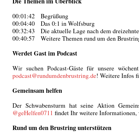
Die The­men im Über­blick
00:01:42 Begrü­ßung
00:04:40 Das 0:1 in Wolfs­burg
00:32:43 Die aktu­el­le Lage nach dem drei­zehn­te
00:40:57 Wei­te­re The­men rund um den Brust­ring: N
Wer­det Gast im Pod­cast
Wir suchen Pod­cast-Gäs­te für unse­re wöchent­
podcast@rundumdenbrustring.de
! Wei­te­re Infos f
Gemein­sam hel­fen
Der Schwa­ben­sturm hat sei­ne Akti­on Gemein­
@geHelfen0711
fin­det Ihr wei­te­re Infor­ma­tio­nen
Rund um den Brust­ring unter­stüt­zen