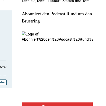
Jan­nick, Jen­ni, Lenn­art, Stef­fen und Tom
Abonniert den Podcast Rund um den
Brustring