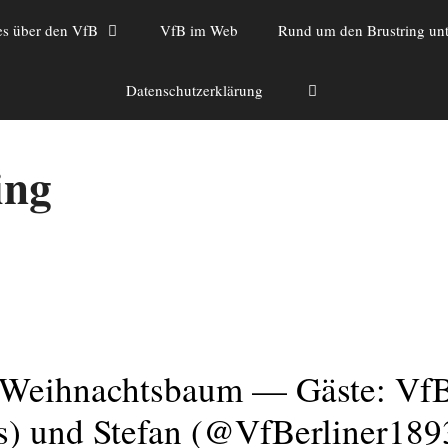
es über den VfB
VfB im Web
Rund um den Brustring unt
Datenschutzerklärung
ing
 Weihnachtsbaum — Gäste: Vf
s) und Stefan (@VfBerliner189