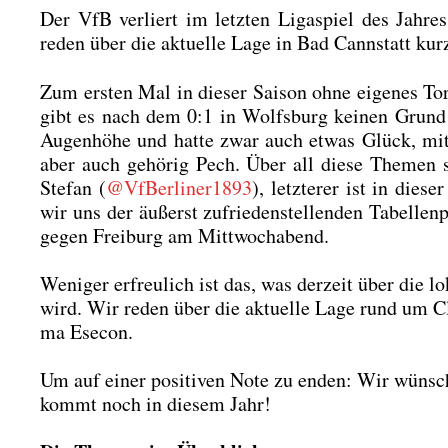
Der VfB ver­liert im letz­ten Liga­spiel des Jah­r
reden über die aktu­el­le Lage in Bad Cannstatt kur
Zum ers­ten Mal in die­ser Sai­son ohne eige­nes Tor
gibt es nach dem 0:1 in Wolfs­burg kei­nen Grund 
Augen­hö­he und hat­te zwar auch etwas Glück, mit 
aber auch gehö­rig Pech. Über all die­se The­men
Ste­fan (
@VfBerliner1893
), letz­te­rer ist in die
wir uns der äußerst zufrie­den­stel­len­den Tabel­len
gegen Frei­burg am Mitt­woch­abend.
Weni­ger erfreu­lich ist das, was der­zeit über die lok
wird. Wir reden über die aktu­el­le Lage rund um Cl
ma Ese­con.
Um auf einer posi­ti­ven Note zu enden: Wir wün­sche
kommt noch in die­sem Jahr!