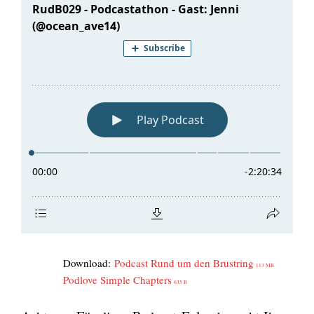
Down­load:
Pod­cast Rund um den Brust­ring
113 MB
Pod­l­ove Simp­le Chap­ters
635 B