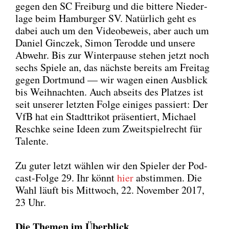
gegen den SC Frei­burg und die bit­te­re Nie­der­
la­ge beim Ham­bur­ger SV. Natür­lich geht es
dabei auch um den Video­be­weis, aber auch um
Dani­el Gin­c­zek, Simon Terod­de und unse­re
Abwehr. Bis zur Win­ter­pau­se ste­hen jetzt noch
sechs Spie­le an, das nächs­te bereits am Frei­tag
gegen Dort­mund — wir wagen einen Aus­blick
bis Weih­nach­ten. Auch abseits des Plat­zes ist
seit unse­rer letz­ten Fol­ge eini­ges pas­siert: Der
VfB hat ein Stadt­tri­kot prä­sen­tiert, Micha­el
Resch­ke sei­ne Ideen zum Zweit­spiel­recht für
Talen­te.
Zu guter letzt wäh­len wir den Spie­ler der Pod­
cast-Fol­ge 29. Ihr könnt
hier
abstim­men. Die
Wahl läuft bis Mitt­woch, 22. Novem­ber 2017,
23 Uhr.
Die The­men im Über­blick