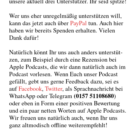
unse­re aktu­ell drei Unter­stüt­zer. Ihr seid spit­ze!
Wer uns eher unre­gel­mä­ßig unter­stüt­zen will,
kann das jetzt auch über
Pay­Pal
tun. Auch hier
haben wir bereits Spen­den erhal­ten. Vie­len
Dank dafür!
Natür­lich könnt Ihr uns auch anders unter­stüt­
zen, zum Bei­spiel durch eine Rezen­si­on bei
Apple Pod­casts, die wir dann natür­lich auch im
Pod­cast vor­le­sen. Wenn Euch unser Pod­cast
gefällt, gebt uns ger­ne Feed­back dazu, sei es
auf
Face­book
,
Twit­ter
, als Sprach­nach­richt bei
(0157 51108680
Whats­App oder Tele­gram
)
oder eben in Form einer posi­ti­ven Bewer­tung
und ein paar net­ten Wor­ten auf Apple Pod­casts.
Wir freu­en uns natür­lich auch, wenn Ihr uns
ganz alt­mo­disch off­line wei­ter­emp­fehlt!