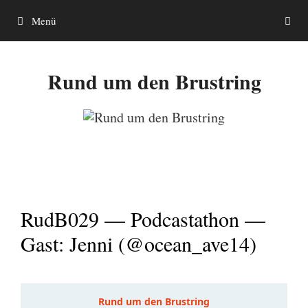
Zum
Menü
Inhalt
springen
Rund um den Brustring
RudB029 — Podcastathon —
Gast: Jenni (@ocean_ave14)