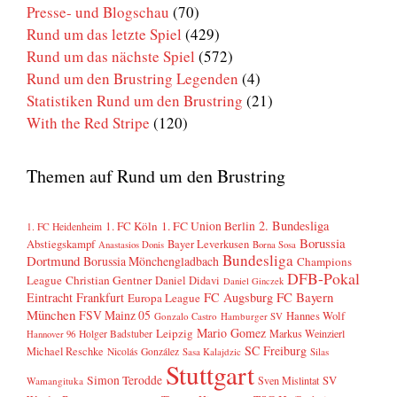
Presse- und Blogschau
(70)
Rund um das letzte Spiel
(429)
Rund um das nächste Spiel
(572)
Rund um den Brustring Legenden
(4)
Statistiken Rund um den Brustring
(21)
With the Red Stripe
(120)
Themen auf Rund um den Brustring
2. Bundesliga
1. FC Köln
1. FC Union Berlin
1. FC Heidenheim
Borussia
Abstiegskampf
Bayer Leverkusen
Anastasios Donis
Borna Sosa
Bundesliga
Dortmund
Borussia Mönchengladbach
Champions
DFB-Pokal
League
Christian Gentner
Daniel Didavi
Daniel Ginczek
FC Bayern
Eintracht Frankfurt
FC Augsburg
Europa League
München
FSV Mainz 05
Hannes Wolf
Gonzalo Castro
Hamburger SV
Mario Gomez
Leipzig
Markus Weinzierl
Holger Badstuber
Hannover 96
SC Freiburg
Michael Reschke
Nicolás González
Sasa Kalajdzic
Silas
Stuttgart
Simon Terodde
SV
Sven Mislintat
Wamangituka