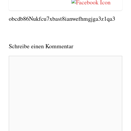
obcdb86Nukfcu7xbast8ianwefhmgjga3z1qa3
Schreibe einen Kommentar
Kommentar