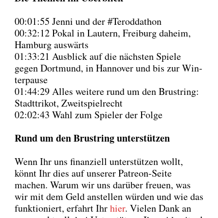
00:01:55 Jen­ni und der #Terod­dathon
00:32:12 Pokal in Lau­tern, Frei­burg daheim,
Ham­burg aus­wärts
01:33:21 Aus­blick auf die nächs­ten Spie­le
gegen Dort­mund, in Han­no­ver und bis zur Win­
ter­pau­se
01:44:29 Alles wei­te­re rund um den Brust­ring:
Stadt­tri­kot, Zweit­spiel­recht
02:02:43 Wahl zum Spie­ler der Fol­ge
Rund um den Brust­ring unter­stüt­zen
Wenn Ihr uns finan­zi­ell unter­stüt­zen wollt,
könnt Ihr dies auf unse­rer Patre­on-Sei­te
machen. War­um wir uns dar­über freu­en, was
wir mit dem Geld anstel­len wür­den und wie das
funk­tio­niert, erfahrt Ihr
hier
. Vie­len Dank an