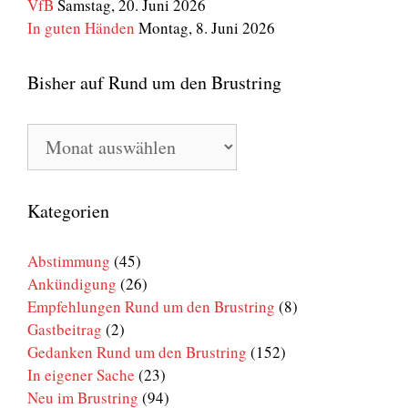
VfB
Samstag, 20. Juni 2026
In guten Händen
Montag, 8. Juni 2026
Bisher auf Rund um den Brustring
Bisher
auf
Rund
um
den
Kategorien
Brustring
Abstimmung
(45)
Ankündigung
(26)
Empfehlungen Rund um den Brustring
(8)
Gastbeitrag
(2)
Gedanken Rund um den Brustring
(152)
In eigener Sache
(23)
Neu im Brustring
(94)