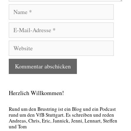
Name
E-
Mail-
Adresse
Website
Herzlich Willkommen!
Rund um den Brust­ring ist ein Blog und ein Pod­cast
rund um den VfB Stutt­gart. Es schrei­ben und reden
Andre­as, Chris, Eric, Jan­nick, Jen­ni, Lenn­art, Stef­fen
und Tom