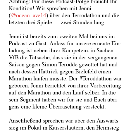
Ach­tung: Für die­se Pod­cast-Fol­ge braucht Ihr
Kon­di­ti­on! Wir spre­chen mit Jen­ni
(
@ocean_ave14
) über den Ter­ro­dathon und die
letz­ten drei Spie­le — zwei Stun­den lang.
Jen­ni ist bereits zum zwei­ten Mal bei uns im
Pod­cast zu Gast. Anlass für unse­re erneu­te Ein­
la­dung ist neben ihrer Kom­pe­tenz in Sachen
VfB die Tat­sa­che, dass sie in der ver­gan­ge­nen
Sai­son gegen Simon Terod­de gewet­tet hat und
nach des­sen Hat­trick gegen Bie­le­feld einen
Mara­thon lau­fen muss­te. Der #Terod­dathon war
gebo­ren. Jen­ni berich­tet von ihrer Vor­be­rei­tung
auf den Mara­thon und den Lauf sel­ber. In die­
sem Seg­ment haben wir für sie und Euch übri­
gens eine klei­ne Über­ra­schung ver­steckt.
Anschlie­ßend spre­chen wir über den Aus­wärts­
sieg im Pokal in Kai­sers­lau­tern, den Heim­sieg