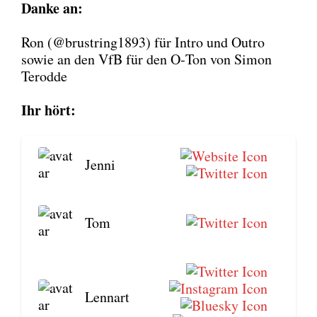
Dan­ke an:
Ron (@brustring1893) für Intro und Out­ro
sowie an den VfB für den O‑Ton von Simon
Terod­de
Ihr hört:
Jen­ni
Tom
Lenn­art