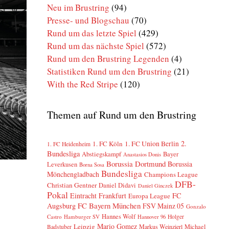
Neu im Brustring
(94)
Presse- und Blogschau
(70)
Rund um das letzte Spiel
(429)
Rund um das nächste Spiel
(572)
Rund um den Brustring Legenden
(4)
Statistiken Rund um den Brustring
(21)
With the Red Stripe
(120)
Themen auf Rund um den Brustring
2.
1. FC Köln
1. FC Union Berlin
1. FC Heidenheim
Bundesliga
Abstiegskampf
Bayer
Anastasios Donis
Borussia Dortmund
Borussia
Leverkusen
Borna Sosa
Bundesliga
Mönchengladbach
Champions League
DFB-
Christian Gentner
Daniel Didavi
Daniel Ginczek
Pokal
Eintracht Frankfurt
FC
Europa League
FC Bayern München
Augsburg
FSV Mainz 05
Gonzalo
Hannes Wolf
Castro
Hamburger SV
Holger
Hannover 96
Mario Gomez
Leipzig
Markus Weinzierl
Michael
Badstuber