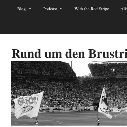
Zum
Blog
Podcast
With the Red Stripe
All
Inhalt
springen
Rund um den Brustr