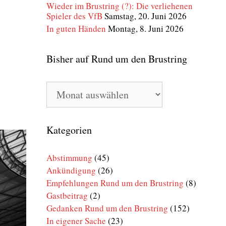
Wieder im Brustring (?): Die verliehenen
Spieler des VfB
Samstag, 20. Juni 2026
In guten Händen
Montag, 8. Juni 2026
Bisher auf Rund um den Brustring
Bisher
auf
Rund
um
den
Kategorien
Brustring
Abstimmung
(45)
Ankündigung
(26)
Empfehlungen Rund um den Brustring
(8)
Gastbeitrag
(2)
Gedanken Rund um den Brustring
(152)
In eigener Sache
(23)