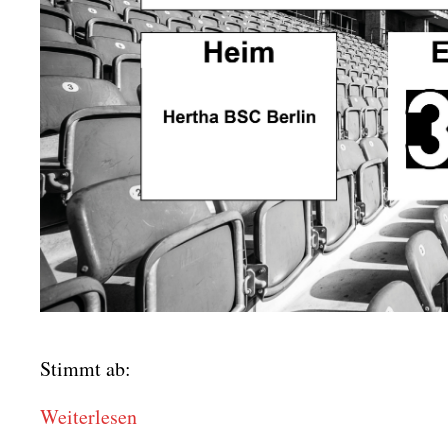
Stimmt ab:
Wei­ter­le­sen