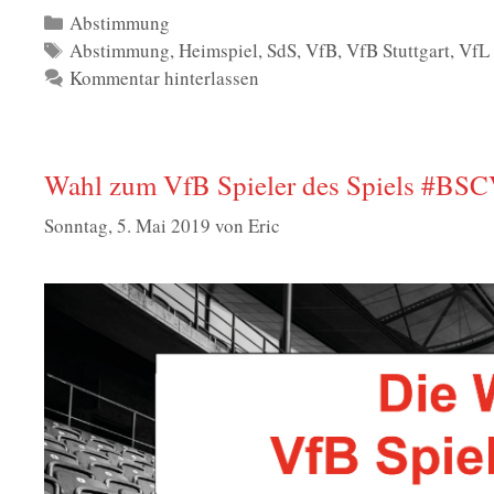
Kategorien
Abstimmung
Schlagwörter
Abstimmung
,
Heimspiel
,
SdS
,
VfB
,
VfB Stuttgart
,
VfL
Kommentar hinterlassen
Wahl zum VfB Spieler des Spiels #BSC
Sonntag, 5. Mai 2019
von
Eric