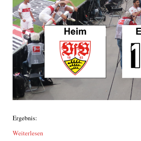
Ergeb­nis:
Wei­ter­le­sen