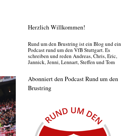
Herzlich Willkommen!
Rund um den Brust­ring ist ein Blog und ein
Pod­cast rund um den VfB Stutt­gart. Es
schrei­ben und reden Andre­as, Chris, Eric,
Jan­nick, Jen­ni, Lenn­art, Stef­fen und Tom
Abonniert den Podcast Rund um den
Brustring