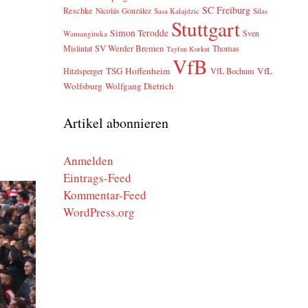
SC Freiburg
Reschke
Nicolás González
Sasa Kalajdzic
Silas
Stuttgart
Simon Terodde
Sven
Wamangituka
SV Werder Bremen
Mislintat
Thomas
Tayfun Korkut
VfB
TSG Hoffenheim
VfL
Hitzlsperger
VfL Bochum
Wolfsburg
Wolfgang Dietrich
Artikel abonnieren
Anmelden
Eintrags-Feed
Kommentar-Feed
WordPress.org