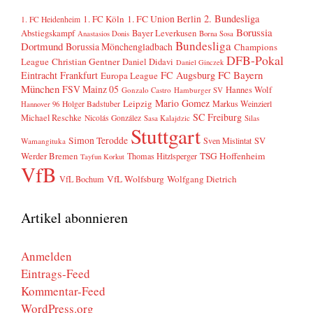
2. Bundesliga
1. FC Köln
1. FC Union Berlin
1. FC Heidenheim
Borussia
Abstiegskampf
Bayer Leverkusen
Anastasios Donis
Borna Sosa
Bundesliga
Dortmund
Borussia Mönchengladbach
Champions
DFB-Pokal
League
Christian Gentner
Daniel Didavi
Daniel Ginczek
FC Bayern
Eintracht Frankfurt
FC Augsburg
Europa League
München
FSV Mainz 05
Hannes Wolf
Gonzalo Castro
Hamburger SV
Mario Gomez
Leipzig
Markus Weinzierl
Holger Badstuber
Hannover 96
SC Freiburg
Michael Reschke
Nicolás González
Sasa Kalajdzic
Silas
Stuttgart
Simon Terodde
SV
Sven Mislintat
Wamangituka
Werder Bremen
TSG Hoffenheim
Thomas Hitzlsperger
Tayfun Korkut
VfB
VfL Wolfsburg
Wolfgang Dietrich
VfL Bochum
Artikel abonnieren
Anmelden
Eintrags-Feed
Kommentar-Feed
WordPress.org