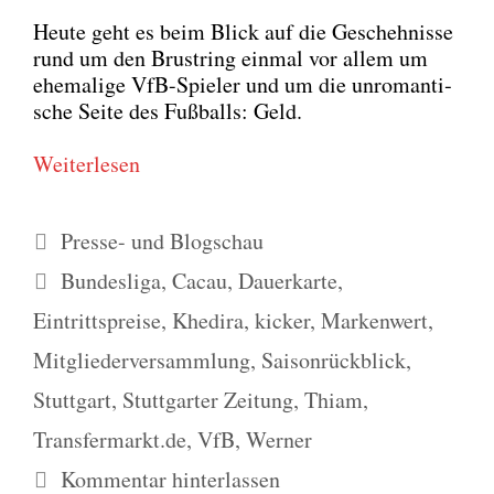
Heu­te geht es beim Blick auf die Gescheh­nis­se
rund um den Brust­ring ein­mal vor allem um
ehe­ma­li­ge VfB-Spie­ler und um die unro­man­ti­
sche Sei­te des Fuß­balls: Geld.
Wei­ter­le­sen
Kategorien
Presse- und Blogschau
Schlagwörter
Bundesliga
,
Cacau
,
Dauerkarte
,
Eintrittspreise
,
Khedira
,
kicker
,
Markenwert
,
Mitgliederversammlung
,
Saisonrückblick
,
Stuttgart
,
Stuttgarter Zeitung
,
Thiam
,
Transfermarkt.de
,
VfB
,
Werner
Kommentar hinterlassen