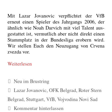
Mit Lazar Jova­no­vic ver­pflich­tet der VfB
erneut einen Spie­ler des Jahr­gangs 2006, der
ähn­lich wie Noah Dar­vich mit viel Talent aus­
ge­stat­tet ist, ver­mut­lich aber nicht direkt einen
Stamm­platz in der Bun­des­li­ga erobern wird.
Wir stel­len Euch den Neu­zu­gang von Crve­na
zvez­da vor.
Wei­ter­le­sen
Kategorien
Neu im Brustring
Schlagwörter
Lazar Jovanovic
,
OFK Belgrad
,
Roter Stern
Belgrad
,
Stuttgart
,
VfB
,
Vojvodina Novi Sad
Kommentar hinterlassen