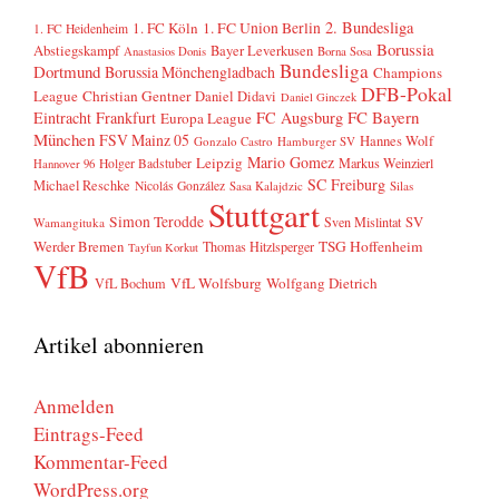
2. Bundesliga
1. FC Köln
1. FC Union Berlin
1. FC Heidenheim
Borussia
Abstiegskampf
Bayer Leverkusen
Anastasios Donis
Borna Sosa
Bundesliga
Dortmund
Borussia Mönchengladbach
Champions
DFB-Pokal
League
Christian Gentner
Daniel Didavi
Daniel Ginczek
FC Bayern
Eintracht Frankfurt
FC Augsburg
Europa League
München
FSV Mainz 05
Hannes Wolf
Gonzalo Castro
Hamburger SV
Mario Gomez
Leipzig
Markus Weinzierl
Holger Badstuber
Hannover 96
SC Freiburg
Michael Reschke
Nicolás González
Sasa Kalajdzic
Silas
Stuttgart
Simon Terodde
SV
Sven Mislintat
Wamangituka
Werder Bremen
TSG Hoffenheim
Thomas Hitzlsperger
Tayfun Korkut
VfB
VfL Wolfsburg
Wolfgang Dietrich
VfL Bochum
Artikel abonnieren
Anmelden
Eintrags-Feed
Kommentar-Feed
WordPress.org