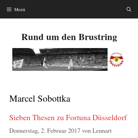
Zum
Menü
Inhalt
springen
Rund um den Brustring
Marcel Sobottka
Sieben Thesen zu Fortuna Düsseldorf
Donnerstag, 2. Februar 2017
von
Lennart