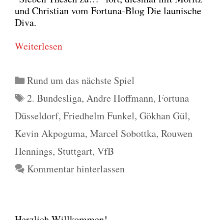
und Chris­ti­an vom For­tu­na-Blog Die lau­ni­sche
Diva.
Wei­ter­le­sen
Kategorien
Rund um das nächste Spiel
Schlagwörter
2. Bundesliga
,
Andre Hoffmann
,
Fortuna
Düsseldorf
,
Friedhelm Funkel
,
Gökhan Gül
,
Kevin Akpoguma
,
Marcel Sobottka
,
Rouwen
Hennings
,
Stuttgart
,
VfB
Kommentar hinterlassen
Herzlich Willkommen!