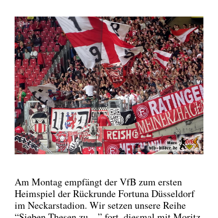
Am Mon­tag emp­fängt der VfB zum ers­ten
Heim­spiel der Rück­run­de For­tu­na Düs­sel­dorf
im Neckar­sta­di­on. Wir set­zen unse­re Rei­he
“Sie­ben The­sen zu…” fort, dies­mal mit Moritz