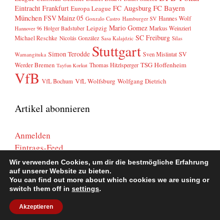
FC Bayern
Eintracht Frankfurt
FC Augsburg
Europa League
München
FSV Mainz 05
Hannes Wolf
Gonzalo Castro
Hamburger SV
Mario Gomez
Leipzig
Markus Weinzierl
Holger Badstuber
Hannover 96
SC Freiburg
Michael Reschke
Nicolás González
Sasa Kalajdzic
Silas
Stuttgart
Simon Terodde
SV
Sven Mislintat
Wamangituka
Werder Bremen
TSG Hoffenheim
Thomas Hitzlsperger
Tayfun Korkut
VfB
VfL Wolfsburg
Wolfgang Dietrich
VfL Bochum
Artikel abonnieren
Anmelden
Eintrags-Feed
Kommentar-Feed
Wir verwenden Cookies, um dir die bestmögliche Erfahrung
WordPress.org
auf unserer Website zu bieten.
You can find out more about which cookies we are using or
switch them off in
settings
.
Akzeptieren
© 2026 Rund um den Brustring
• Erstellt mit
GeneratePress