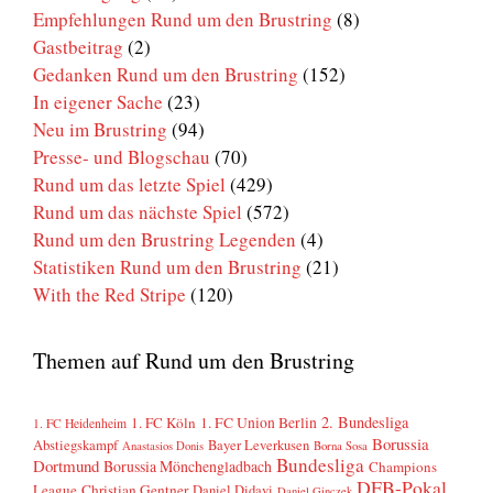
Empfehlungen Rund um den Brustring
(8)
Gastbeitrag
(2)
Gedanken Rund um den Brustring
(152)
In eigener Sache
(23)
Neu im Brustring
(94)
Presse- und Blogschau
(70)
Rund um das letzte Spiel
(429)
Rund um das nächste Spiel
(572)
Rund um den Brustring Legenden
(4)
Statistiken Rund um den Brustring
(21)
With the Red Stripe
(120)
Themen auf Rund um den Brustring
2. Bundesliga
1. FC Köln
1. FC Union Berlin
1. FC Heidenheim
Borussia
Abstiegskampf
Bayer Leverkusen
Anastasios Donis
Borna Sosa
Bundesliga
Dortmund
Borussia Mönchengladbach
Champions
DFB-Pokal
League
Christian Gentner
Daniel Didavi
Daniel Ginczek