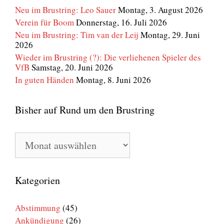
Neu im Brustring: Leo Sauer
Montag, 3. August 2026
Verein für Boom
Donnerstag, 16. Juli 2026
Neu im Brustring: Tim van der Leij
Montag, 29. Juni
2026
Wieder im Brustring (?): Die verliehenen Spieler des
VfB
Samstag, 20. Juni 2026
In guten Händen
Montag, 8. Juni 2026
Bisher auf Rund um den Brustring
Bisher
auf
Rund
um
den
Kategorien
Brustring
Abstimmung
(45)
Ankündigung
(26)