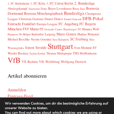
2. Bundesliga
1. FC Köln
1. FC Union Berlin
1. FC Heidenheim
Borussia
Abstiegskampf
Bayer Leverkusen
Anastasios Donis
Borna Sosa
Bundesliga
Dortmund
Borussia Mönchengladbach
Champions
DFB-Pokal
League
Christian Gentner
Daniel Didavi
Daniel Ginczek
FC Bayern
Eintracht Frankfurt
FC Augsburg
Europa League
München
FSV Mainz 05
Hannes Wolf
Gonzalo Castro
Hamburger SV
Mario Gomez
Leipzig
Markus Weinzierl
Holger Badstuber
Hannover 96
SC Freiburg
Michael Reschke
Nicolás González
Sasa Kalajdzic
Silas
Stuttgart
Simon Terodde
SV
Sven Mislintat
Wamangituka
Werder Bremen
TSG Hoffenheim
Thomas Hitzlsperger
Tayfun Korkut
VfB
VfL Wolfsburg
Wolfgang Dietrich
VfL Bochum
Artikel abonnieren
Anmelden
Eintrags-Feed
Kommentar-Feed
Wir verwenden Cookies, um dir die bestmögliche Erfahrung auf
unserer Website zu bieten.
WordPress.org
You can find out more about which cookies we are using or