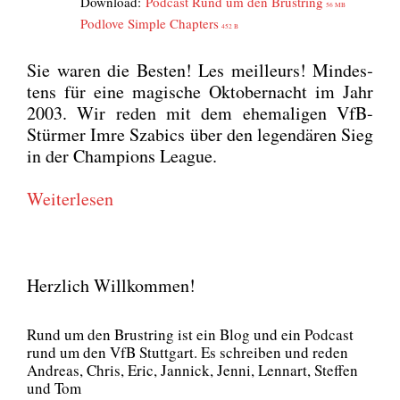
Down­load:
Pod­cast Rund um den Brust­ring
56 MB
Pod­l­ove Simp­le Chap­ters
452 B
Sie waren die Bes­ten! Les meil­leurs! Min­des­
tens für eine magi­sche Okto­ber­nacht im Jahr
2003. Wir reden mit dem ehe­ma­li­gen VfB-
Stür­mer Imre Sza­bics über den legen­dä­ren Sieg
in der Cham­pi­ons League.
Wei­ter­le­sen
Herzlich Willkommen!
Rund um den Brust­ring ist ein Blog und ein Pod­cast
rund um den VfB Stutt­gart. Es schrei­ben und reden
Andre­as, Chris, Eric, Jan­nick, Jen­ni, Lenn­art, Stef­fen
und Tom